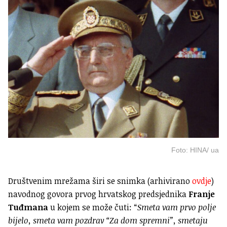
Foto: HINA/ ua
Društvenim mrežama širi se snimka (arhivirano
ovdje
)
navodnog govora prvog hrvatskog predsjednika
Franje
Tuđmana
u kojem se može čuti: “
Smeta vam prvo polje
bijelo, smeta vam pozdrav “Za dom spremni”, smetaju