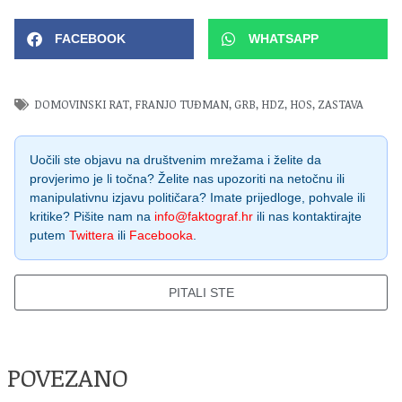
FACEBOOK
WHATSAPP
DOMOVINSKI RAT
,
FRANJO TUĐMAN
,
GRB
,
HDZ
,
HOS
,
ZASTAVA
Uočili ste objavu na društvenim mrežama i želite da
provjerimo je li točna? Želite nas upozoriti na netočnu ili
manipulativnu izjavu političara? Imate prijedloge, pohvale ili
kritike? Pišite nam na
info@faktograf.hr
ili nas kontaktirajte
putem
Twittera
ili
Facebooka
.
PITALI STE
POVEZANO