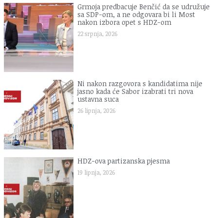
Grmoja predbacuje Benčić da se udružuje
sa SDP-om, a ne odgovara bi li Most
nakon izbora opet s HDZ-om
22 srpnja, 2026
Ni nakon razgovora s kandidatima nije
jasno kada će Sabor izabrati tri nova
ustavna suca
26 lipnja, 2026
HDZ-ova partizanska pjesma
19 lipnja, 2026