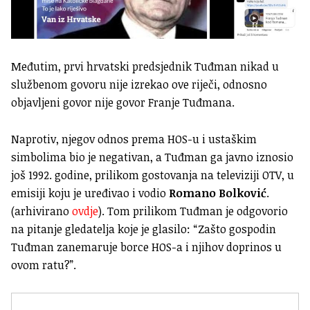
Međutim, prvi hrvatski predsjednik Tuđman nikad u
službenom govoru nije izrekao ove riječi, odnosno
objavljeni govor nije govor Franje Tuđmana.
Naprotiv, njegov odnos prema HOS-u i ustaškim
simbolima bio je negativan, a Tuđman ga javno iznosio
još 1992. godine, prilikom gostovanja na televiziji OTV, u
emisiji koju je uređivao i vodio
Romano Bolković
.
(arhivirano
ovdje
). Tom prilikom Tuđman je odgovorio
na pitanje gledatelja koje je glasilo: “Zašto gospodin
Tuđman zanemaruje borce HOS-a i njihov doprinos u
ovom ratu?”.