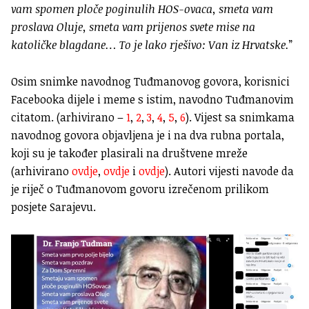
vam spomen ploče poginulih HOS-ovaca, smeta vam
proslava Oluje, smeta vam prijenos svete mise na
katoličke blagdane… To je lako rješivo: Van iz Hrvatske.
”
Osim snimke navodnog Tuđmanovog govora, korisnici
Facebooka dijele i meme s istim, navodno Tuđmanovim
citatom. (arhivirano –
1
,
2
,
3
,
4
,
5
,
6
). Vijest sa snimkama
navodnog govora objavljena je i na dva rubna portala,
koji su je također plasirali na društvene mreže
(arhivirano
ovdje
,
ovdje
i
ovdje
). Autori vijesti navode da
je riječ o Tuđmanovom govoru izrečenom prilikom
posjete Sarajevu.