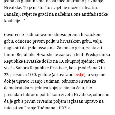
jedna od glavnih smetnji za međunarodno priznanje
Hrvatske. To je nešto što svijet ne može prihvatiti.
Današnji svijet se gradi na načelima one antifašističke
koalicije…”
Govoreći o Tuđmanovom odnosu prema hrvatskom
grbu, odnosno prvom polju u hrvatskom grbu, valja
naglasiti da je do usvajanja Zakona o grbu, zastavi i
himni Republike Hrvatske te zastavi i lenti Predsjednika
Republike Hrvatske došlo na 10. skupnoj sjednici svih
vijeća Sabora Republike Hrvatske, koja je održana 21. i
22. prosinca 1990. godine (arhivirano
ovdje
), u vrijeme
dok je upravo Franjo Tuđman, odnosno Hrvatska
demokratska zajednica kojoj je bio na čelu, bio
presudan faktor u političkom životu Hrvatske, odnosno
da je grb s prvim crvenim poljem izglasan upravo na
inicijativu Franje Tuđmana i HDZ-a.