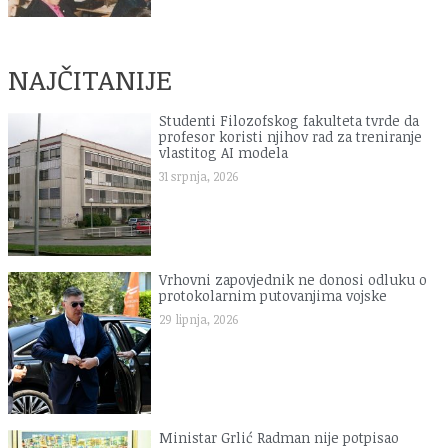
NAJČITANIJE
Studenti Filozofskog fakulteta tvrde da
profesor koristi njihov rad za treniranje
vlastitog AI modela
31 srpnja, 2026
Vrhovni zapovjednik ne donosi odluku o
protokolarnim putovanjima vojske
29 lipnja, 2026
Ministar Grlić Radman nije potpisao