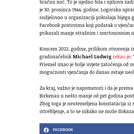
bračnu noć. To je ujedno bila i njihova zad
je 30. prosinca 1944. godine. Logorska uprav
sudjelovao u organizaciji pokušaja bijega 
Facebook postovima koji podatak o vjenčan
prikazali manje strašnim i smrtonosnim ne
Koncem 2022. godine, prilikom otvorenja i
gradonačelnik
Michael Ludwig
rekao je
:
Friemel imao je bolje uvjete zatočenja od os
mogućnosti vjenčanja do danas ostaje neob
Za kraj, važno je napomenuti i da je pre
Birkenau u nešto manje od pet godina post
Zbog toga je neutemeljena konstatacija iz 
istrebljenje, a to se nikako ne može dokaza
FACEBOOK