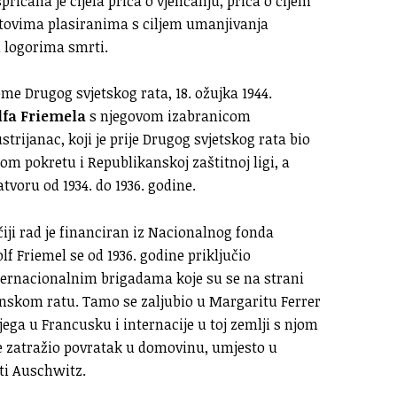
ričana je cijela priča o vjenčanju, priča o čijem
tovima plasiranima s ciljem umanjivanja
m logorima smrti.
me Drugog svjetskog rata, 18. ožujka 1944.
lfa Friemela
s njegovom izabranicom
ustrijanac, koji je prije Drugog svjetskog rata bio
 pokretu i Republikanskoj zaštitnoj ligi, a
tvoru od 1934. do 1936. godine.
 čiji rad je financiran iz Nacionalnog fonda
lf Friemel se od 1936. godine priključio
ternacionalnim brigadama koje su se na strani
nskom ratu. Tamo se zaljubio u Margaritu Ferrer
jega u Francusku i internacije u toj zemlji s njom
 je zatražio povratak u domovinu, umjesto u
rti Auschwitz.