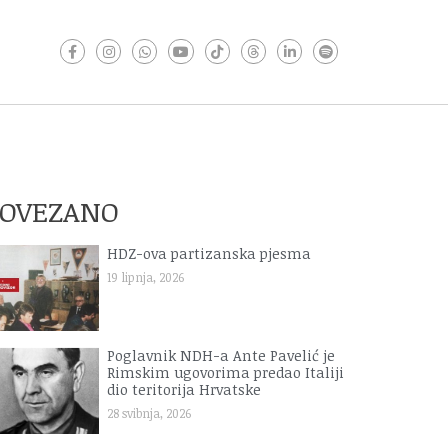
POVEZANO
HDZ-ova partizanska pjesma
19 lipnja, 2026
Poglavnik NDH-a Ante Pavelić je
Rimskim ugovorima predao Italiji
dio teritorija Hrvatske
28 svibnja, 2026