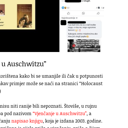
u u Auschwitzu”
korištena kako bi se umanjile ili čak u potpunosti
takav primjer može se naći na stranici “Holocaust
)
isu niti ranije bili nepoznati. Štoviše, u rujnu
ožba pod nazivom
“Vjenčanje u Auschwitzu”
, a
nčanju
napisao knjigu
, koja je izdana 2003. godine.