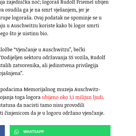
nja zajednička noć; logoraš Rudolf Friemel ubijen
a osudila ga je na smrt vješanjem, jer je
grupe logoraša. Ovaj podatak ne spominje se u
ju u Auschwitzu koriste kako bi logor smrti
go što je uistinu bio.
zložbe “Vjenčanje u Auschwitzu”, bečki
 “Dodijeljen sektoru održavanja SS vozila, Rudolf
talih zatvorenika, ali jedinstvena privilegija
jašnjena”.
ma podacima Memorijalnog muzeja Auschwitz-
ojanja toga logora
ubijeno oko 1,1 milijun ljudi
.
statusa da nacisti tamo nisu provodili
ti činjenicom da je u logoru održano vjenčanje.
WHATSAPP