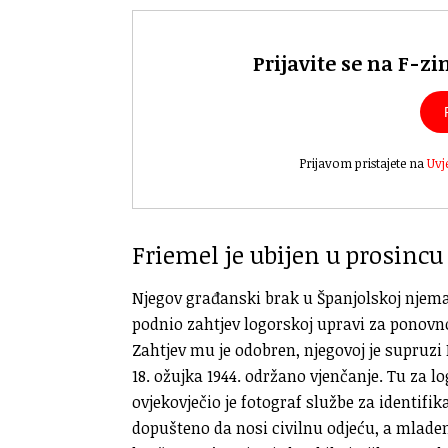
Prijavite se na F-zi
Prijavom pristajete na
Uvj
Friemel je ubijen u prosincu
Njegov građanski brak u Španjolskoj njemač
podnio zahtjev logorskoj upravi za ponovn
Zahtjev mu je odobren, njegovoj je supruzi 
18. ožujka 1944. održano vjenčanje. Tu za l
ovjekovječio je fotograf službe za identifi
dopušteno da nosi civilnu odjeću, a mlade