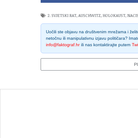
2. SVJETSKI RAT
,
AUSCHWITZ
,
HOLOKAUST
,
NACIS
Uočili ste objavu na društvenim mrežama i želite
netočnu ili manipulativnu izjavu političara? Imat
info@faktograf.hr
ili nas kontaktirajte putem
Twi
P