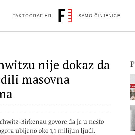
FAKTOGRAF.HR
SAMO ČINJENICE
hwitzu nije dokaz da
odili masovna
ima
hwitz-Birkenau govore da je u nešto
ora ubijeno oko 1,1 milijun ljudi.