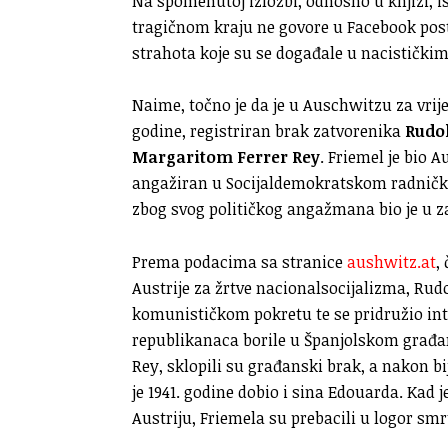
Na spomenutoj izložbi, odnosno u knjizi, isp
tragičnom kraju ne govore u Facebook pos
strahota koje su se događale u nacistički
Naime, točno je da je u Auschwitzu za vrije
godine, registriran brak zatvorenika
Rudo
Margaritom Ferrer Rey
. Friemel je bio A
angažiran u Socijaldemokratskom radničkom
zbog svog političkog angažmana bio je u za
Prema podacima sa stranice
aushwitz.at
,
Austrije za žrtve nacionalsocijalizma, Rudo
komunističkom pokretu te se pridružio in
republikanaca borile u Španjolskom građa
Rey, sklopili su građanski brak, a nakon bi
je 1941. godine dobio i sina Edouarda. Kad
Austriju, Friemela su prebacili u logor sm