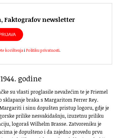
n, Faktografov newsletter
PRIJAVA
ete korištenja
i
Politiku privatnosti
.
 1944. godine
ke su vlasti proglasile nevažećim te je Friemel
o sklapanje braka s Margaritom Ferrer Rey.
Margariti i sinu dopušten pristup logoru, gdje je
ogorske prilike nesvakidašnju, izuzetnu priliku
kaciju, logoraš Wilhelm Brasse. Zatvoreniku je
ncima je dopušteno i da zajedno provedu prvu