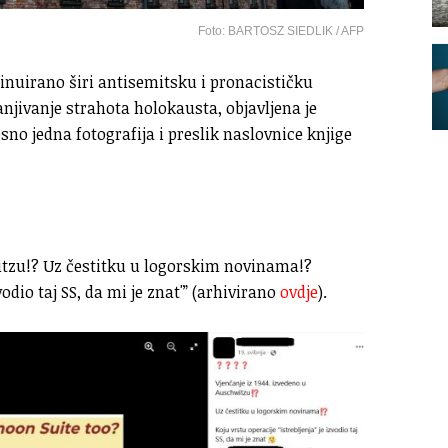
Foto: BARTOSZ SIEDLIK / AFP
inuirano širi antisemitsku i pronacističku
njivanje strahota holokausta, objavljena je
no jedna fotografija i preslik naslovnice knjige
itzu!? Uz čestitku u logorskim novinama!?
vodio taj SS, da mi je znat'” (arhivirano
ovdje
).