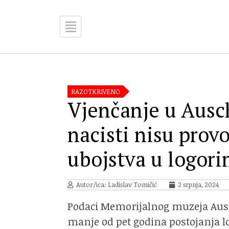
RAZOTKRIVENO
Vjenčanje u Ausc
nacisti nisu prov
ubojstva u logor
Autor/ica: Ladislav Tomičić
2 srpnja, 2024
Podaci Memorijalnog muzeja Ausc
manje od pet godina postojanja log