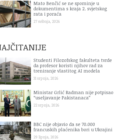
Mato Benčić se ne spominje u
dokumentima s kraja 2. svjetskog
rata i poraća
27 svibnja, 2026
AJČITANIJE
Studenti Filozofskog fakulteta tvrde
da profesor koristi njihov rad za
treniranje vlastitog AI modela
31 srpnja, 2026
Ministar Grlić Radman nije potpisao
“useljavanje Pakistanaca”
22 srpnja, 2026
BBC nije objavio da se 70.000
francuskih plaćenika bori u Ukrajini
29 lipnja, 2026