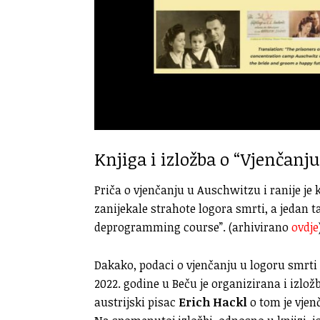
Knjiga i izložba o “Vjenčanj
Priča o vjenčanju u Auschwitzu i ranije je 
zanijekale strahote logora smrti, a jedan 
deprogramming course”. (arhivirano
ovdje
Dakako, podaci o vjenčanju u logoru smrti n
2022. godine u Beču je organizirana i izl
austrijski pisac
Erich Hackl
o tom je vje