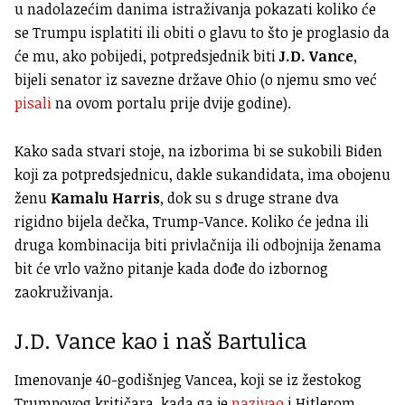
u nadolazećim danima istraživanja pokazati koliko će
se Trumpu isplatiti ili obiti o glavu to što je proglasio da
će mu, ako pobijedi, potpredsjednik biti
J.D. Vance
,
bijeli senator iz savezne države Ohio (o njemu smo već
pisali
na ovom portalu prije dvije godine).
Kako sada stvari stoje, na izborima bi se sukobili Biden
koji za potpredsjednicu, dakle sukandidata, ima obojenu
ženu
Kamalu Harris
, dok su s druge strane dva
rigidno bijela dečka, Trump-Vance. Koliko će jedna ili
druga kombinacija biti privlačnija ili odbojnija ženama
bit će vrlo važno pitanje kada dođe do izbornog
zaokruživanja.
J.D. Vance kao i naš Bartulica
Imenovanje 40-godišnjeg Vancea, koji se iz žestokog
Trumpovog kritičara, kada ga je
nazivao
i Hitlerom,