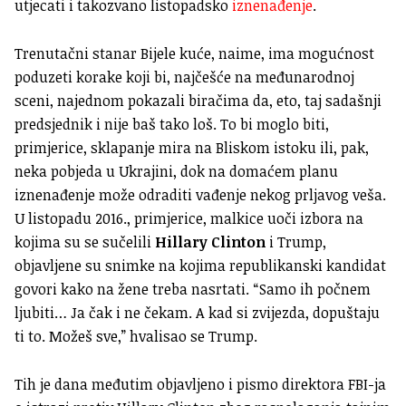
utjecati i takozvano listopadsko
iznenađenje
.
Trenutačni stanar Bijele kuće, naime, ima mogućnost
poduzeti korake koji bi, najčešće na međunarodnoj
sceni, najednom pokazali biračima da, eto, taj sadašnji
predsjednik i nije baš tako loš. To bi moglo biti,
primjerice, sklapanje mira na Bliskom istoku ili, pak,
neka pobjeda u Ukrajini, dok na domaćem planu
iznenađenje može odraditi vađenje nekog prljavog veša.
U listopadu 2016., primjerice, malkice uoči izbora na
kojima su se sučelili
Hillary Clinton
i Trump,
objavljene su snimke na kojima republikanski kandidat
govori kako na žene treba nasrtati. “Samo ih počnem
ljubiti… Ja čak i ne čekam. A kad si zvijezda, dopuštaju
ti to. Možeš sve,” hvalisao se Trump.
Tih je dana međutim objavljeno i pismo direktora FBI-ja