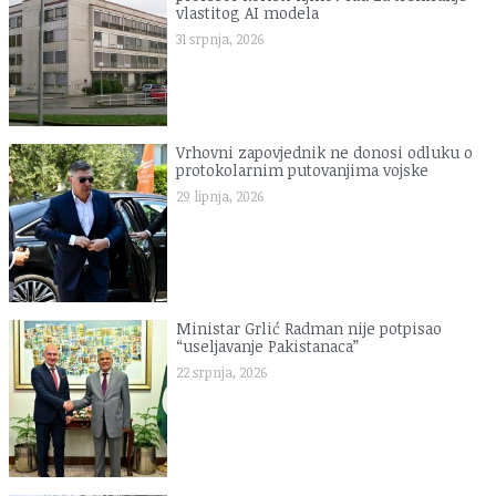
vlastitog AI modela
31 srpnja, 2026
Vrhovni zapovjednik ne donosi odluku o
protokolarnim putovanjima vojske
29 lipnja, 2026
Ministar Grlić Radman nije potpisao
“useljavanje Pakistanaca”
22 srpnja, 2026