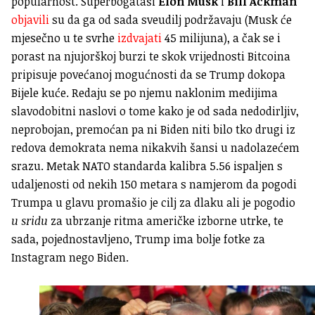
popularnost. Superbogataši
Elon Musk
i
Bill Ackman
objavili
su da ga od sada sveudilj podržavaju (Musk će
mjesečno u te svrhe
izdvajati
45 milijuna), a čak se i
porast na njujorškoj burzi te skok vrijednosti Bitcoina
pripisuje povećanoj mogućnosti da se Trump dokopa
Bijele kuće. Redaju se po njemu naklonim medijima
slavodobitni naslovi o tome kako je od sada nedodirljiv,
neprobojan, premoćan pa ni Biden niti bilo tko drugi iz
redova demokrata nema nikakvih šansi u nadolazećem
srazu. Metak NATO standarda kalibra 5.56 ispaljen s
udaljenosti od nekih 150 metara s namjerom da pogodi
Trumpa u glavu promašio je cilj za dlaku ali je pogodio
u sridu
za ubrzanje ritma američke izborne utrke, te
sada, pojednostavljeno, Trump ima bolje fotke za
Instagram nego Biden.