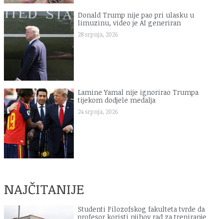
Donald Trump nije pao pri ulasku u
limuzinu, video je AI generiran
28 srpnja, 2026
Lamine Yamal nije ignorirao Trumpa
tijekom dodjele medalja
24 srpnja, 2026
NAJČITANIJE
Studenti Filozofskog fakulteta tvrde da
profesor koristi njihov rad za treniranje