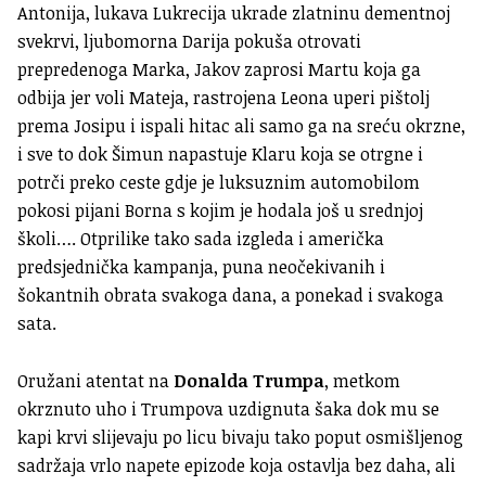
Antonija, lukava Lukrecija ukrade zlatninu dementnoj
svekrvi, ljubomorna Darija pokuša otrovati
prepredenoga Marka, Jakov zaprosi Martu koja ga
odbija jer voli Mateja, rastrojena Leona uperi pištolj
prema Josipu i ispali hitac ali samo ga na sreću okrzne,
i sve to dok Šimun napastuje Klaru koja se otrgne i
potrči preko ceste gdje je luksuznim automobilom
pokosi pijani Borna s kojim je hodala još u srednjoj
školi…. Otprilike tako sada izgleda i američka
predsjednička kampanja, puna neočekivanih i
šokantnih obrata svakoga dana, a ponekad i svakoga
sata.
Oružani atentat na
Donalda Trumpa
, metkom
okrznuto uho i Trumpova uzdignuta šaka dok mu se
kapi krvi slijevaju po licu bivaju tako poput osmišljenog
sadržaja vrlo napete epizode koja ostavlja bez daha, ali