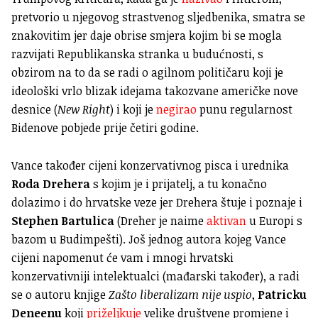
pretvorio u njegovog strastvenog sljedbenika, smatra se
znakovitim jer daje obrise smjera kojim bi se mogla
razvijati Republikanska stranka u budućnosti, s
obzirom na to da se radi o agilnom političaru koji je
ideološki vrlo blizak idejama takozvane američke nove
desnice (
New Right
) i koji je
negirao
punu regularnost
Bidenove pobjede prije četiri godine.
Vance također cijeni konzervativnog pisca i urednika
Roda Drehera
s kojim je i prijatelj, a tu konačno
dolazimo i do hrvatske veze jer Drehera štuje i poznaje i
Stephen Bartulica
(Dreher je naime
aktivan
u Europi s
bazom u Budimpešti). Još jednog autora kojeg Vance
cijeni napomenut će vam i mnogi hrvatski
konzervativniji intelektualci (mađarski također), a radi
se o autoru knjige
Zašto liberalizam nije uspio
,
Patricku
Deneenu
koji
priželjkuje
velike društvene promjene i