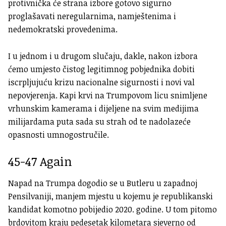
protivnička će strana izbore gotovo sigurno
proglašavati neregularnima, namještenima i
nedemokratski provedenima.
I u jednom i u drugom slučaju, dakle, nakon izbora
ćemo umjesto čistog legitimnog pobjednika dobiti
iscrpljujuću krizu nacionalne sigurnosti i novi val
nepovjerenja. Kapi krvi na Trumpovom licu snimljene
vrhunskim kamerama i dijeljene na svim medijima
milijardama puta sada su strah od te nadolazeće
opasnosti umnogostručile.
45-47 Again
Napad na Trumpa dogodio se u Butleru u zapadnoj
Pensilvaniji, manjem mjestu u kojemu je republikanski
kandidat komotno pobijedio 2020. godine. U tom pitomo
brdovitom kraju pedesetak kilometara sjeverno od