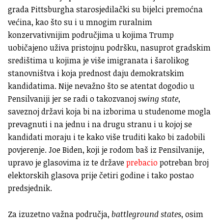
grada Pittsburgha starosjedilački su bijelci premoćna
većina, kao što su i u mnogim ruralnim
konzervativnijim područjima u kojima Trump
uobičajeno uživa pristojnu podršku, nasuprot gradskim
središtima u kojima je više imigranata i šarolikog
stanovništva i koja prednost daju demokratskim
kandidatima. Nije nevažno što se atentat dogodio u
Pensilvaniji jer se radi o takozvanoj
swing state
,
saveznoj državi koja bi na izborima u studenome mogla
prevagnuti i na jednu i na drugu stranu i u kojoj se
kandidati moraju i te kako više truditi kako bi zadobili
povjerenje. Joe Biden, koji je rodom baš iz Pensilvanije,
upravo je glasovima iz te države
prebacio
potreban broj
elektorskih glasova prije četiri godine i tako postao
predsjednik.
Za izuzetno važna područja,
battleground states
, osim