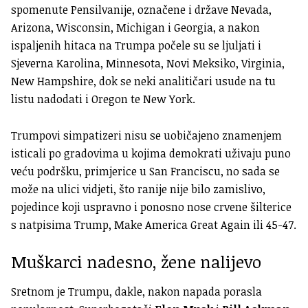
spomenute Pensilvanije, označene i države Nevada,
Arizona, Wisconsin, Michigan i Georgia, a nakon
ispaljenih hitaca na Trumpa počele su se ljuljati i
Sjeverna Karolina, Minnesota, Novi Meksiko, Virginia,
New Hampshire, dok se neki analitičari usude na tu
listu nadodati i Oregon te New York.
Trumpovi simpatizeri nisu se uobičajeno znamenjem
isticali po gradovima u kojima demokrati uživaju puno
veću podršku, primjerice u San Franciscu, no sada se
može na ulici vidjeti, što ranije nije bilo zamislivo,
pojedince koji uspravno i ponosno nose crvene šilterice
s natpisima Trump, Make America Great Again ili 45-47.
Muškarci nadesno, žene nalijevo
Sretnom je Trumpu, dakle, nakon napada porasla