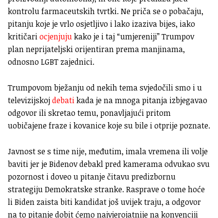
kontrolu farmaceutskih tvrtki. Ne priča se o pobačaju,
pitanju koje je vrlo osjetljivo i lako izaziva bijes, iako
kritičari
ocjenjuju
kako je i taj “umjereniji” Trumpov
plan neprijateljski orijentiran prema manjinama,
odnosno LGBT zajednici.
Trumpovom bježanju od nekih tema svjedočili smo i u
televizijskoj
debati
kada je na mnoga pitanja izbjegavao
odgovor ili skretao temu, ponavljajući pritom
uobičajene fraze i kovanice koje su bile i otprije poznate.
Javnost se s time nije, međutim, imala vremena ili volje
baviti jer je Bidenov debakl pred kamerama odvukao svu
pozornost i doveo u pitanje čitavu predizbornu
strategiju Demokratske stranke. Rasprave o tome hoće
li Biden zaista biti kandidat još uvijek traju, a odgovor
na to pitanje dobit ćemo najvjerojatnije na konvenciji