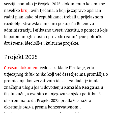
verziji, ponudio je Projekt 2025, dokument o kojemu se
naveliko
bruji
ovih tjedana, a koji je zapravo opširan
radni plan kako bi republikanci trebali u prijelaznom
razdoblju strateški smijeniti postojeću Bidenovu
administraciju i efikasno uvesti vlastitu, s pomoću koje
bi potom mogli zaista i provoditi zamišljene političke,
društvene, ideološke i kulturne projekte.
Projekt 2025
Opsežni dokument
čedo je zaklade Heritage, vrlo
utjecajnog
think tanka
koji već desetljećima promišlja o
promicanju konzervativnih ideja – zaklada je imala
značajnu ulogu još u dovođenju
Ronalda Reagana
u
Bijelu kuću, a osobito na njegovu vanjsku politiku. S
obzirom na to da Projekt 2025 predlaže snažno
okretanje SAD-a prema konzervativnom i