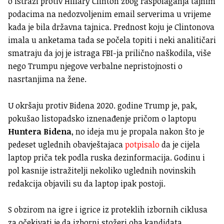
o istrazi protiv Hillary Clinton zbog raspolaganja tajnim
podacima na nedozvoljenim email serverima u vrijeme
kada je bila državna tajnica. Prednost koju je Clintonova
imala u anketama tada se počela topiti i neki analitičari
smatraju da joj je istraga FBI-ja prilično naškodila, više
nego Trumpu njegove verbalne nepristojnosti o
nasrtanjima na žene.
U okršaju protiv Bidena 2020. godine Trump je, pak,
pokušao listopadsko iznenađenje pričom o laptopu
Huntera Bidena
, no ideja mu je propala nakon što je
pedeset uglednih obavještajaca
potpisalo
da je cijela
laptop priča tek podla ruska dezinformacija. Godinu i
pol kasnije istražitelji nekoliko uglednih novinskih
redakcija objavili su da laptop ipak postoji.
S obzirom na igre i igrice iz proteklih izbornih ciklusa
za očekivati je da izborni stožeri oba kandidata