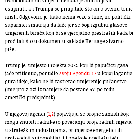
tradicionalnom smjeru, nemalo je onih koji su
osupnuti, a i Trumpa se priupitalo što on o svemu tome
misli. Odgovorio je kako nema veze s time, no politički
suparnici smatraju da laže jer se boji izgubiti glasove
umjerenih birača koji bi se vjerojatno prestrašili kada bi
pročitali što u dokumentu zaklade Heritage stvarno
piše.
Trump je, umjesto Projekta 2025 koji bi papučicu gasa
jače pritisnuo, ponudio
svoju Agendu 47
u kojoj laganije
gura ideje, kako ne bi rastjerao umjerenije pučanstvo
(ime proizlazi iz namjere da postane 47. po redu
američki predsjednik).
U njegovoj agendi (
1,
2
) pojavljuju se brojne zamisli koje
mogu snubiti radnike (o povećanju broja radnih mjesta
u strateškim industrijama, primjerice energetici ili
proizvodnji automobila), ili one koje predlažu jaču