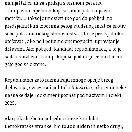
namještaljci, ili se sprdaju s visinom peta na
Trumpovim cipelama koje su mu ispale u općem
metežu. U takvoj atmosferi tko god da pobijedi na
predsjedničkim izborima petog studenog imat će protiv
sebe pola američkog stanovništva, što će predsjedniku
otežavati, ako ne i potpuno onemogućiti, upravljanje
državom. Ako pobijedi kandidat republikanaca, a to je
sada i službeno Trump, klipove pod noge će mu bacati
gdje god se okrene.
Republikanci zato razmatraju mnoge opcije brzog
djelovanja, svojevrsni politički
blitzkrieg
, o kojemu neke
naznake daje i dokument poznat pod nazivom Projekt
2025.
Ako pak službenu pobjedu odnese kandidat
Demokratske stranke, bio to
Joe Biden
ili netko drugi,