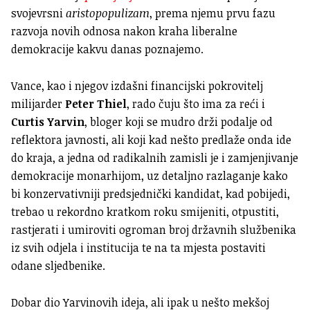
svojevrsni
aristopopulizam
, prema njemu prvu fazu
razvoja novih odnosa nakon kraha liberalne
demokracije kakvu danas poznajemo.
Vance, kao i njegov izdašni financijski pokrovitelj
milijarder
Peter Thiel
, rado čuju što ima za reći i
Curtis Yarvin
, bloger koji se mudro drži podalje od
reflektora javnosti, ali koji kad nešto predlaže onda ide
do kraja, a jedna od radikalnih zamisli je i zamjenjivanje
demokracije monarhijom, uz detaljno razlaganje kako
bi konzervativniji predsjednički kandidat, kad pobijedi,
trebao u rekordno kratkom roku smijeniti, otpustiti,
rastjerati i umiroviti ogroman broj državnih službenika
iz svih odjela i institucija te na ta mjesta postaviti
odane sljedbenike.
Dobar dio Yarvinovih ideja, ali ipak u nešto mekšoj