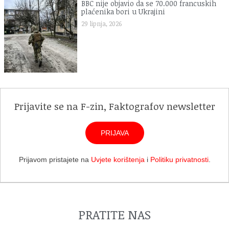
BBC nije objavio da se 70.000 francuskih
plaćenika bori u Ukrajini
29 lipnja, 2026
Prijavite se na F-zin, Faktografov newsletter
PRIJAVA
Prijavom pristajete na
Uvjete korištenja
i
Politiku privatnosti
.
PRATITE NAS