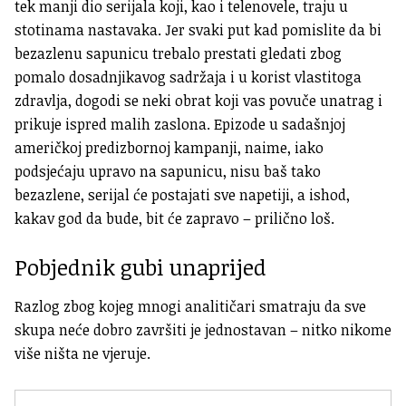
tek manji dio serijala koji, kao i telenovele, traju u
stotinama nastavaka. Jer svaki put kad pomislite da bi
bezazlenu sapunicu trebalo prestati gledati zbog
pomalo dosadnjikavog sadržaja i u korist vlastitoga
zdravlja, dogodi se neki obrat koji vas povuče unatrag i
prikuje ispred malih zaslona. Epizode u sadašnjoj
američkoj predizbornoj kampanji, naime, iako
podsjećaju upravo na sapunicu, nisu baš tako
bezazlene, serijal će postajati sve napetiji, a ishod,
kakav god da bude, bit će zapravo – prilično loš.
Pobjednik gubi unaprijed
Razlog zbog kojeg mnogi analitičari smatraju da sve
skupa neće dobro završiti je jednostavan – nitko nikome
više ništa ne vjeruje.