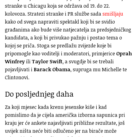
stranke u Chicagu koja se održava od 19. do 22.
kolovoza. Stratezi stranke i PR službe sada
smišljaju
kako od svega napraviti spektakl koji bi se svidio
građanima ako bude više natjecatelja za predsjedničkog
kandidata, a koji bi privukao pažnju i postao tema o
kojoj se priča. Stoga se predlažu zvijezde koje bi
pripomogle kao voditelji i moderatori, primjerice
Oprah
Winfrey
ili
Taylor Swift,
a svugdje bi se trebali
pojavljivati i
Barack Obama
, supruga mu Michelle te
Clintonovi.
Do posljednjeg daha
Za koji mjesec kada krenu jesenske kiše i kad
pomislimo da je cijela američka izborna sapunica pri
kraju jer će ankete najavljivati približne rezultate, još
uvijek ništa neće biti odlučeno jer na birače može