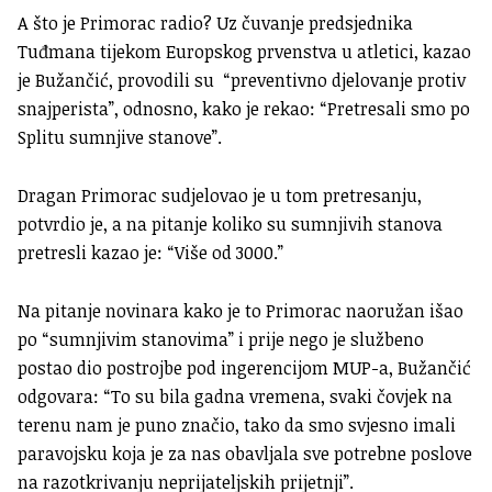
A što je Primorac radio? Uz čuvanje predsjednika
Tuđmana tijekom Europskog prvenstva u atletici, kazao
je Bužančić, provodili su “preventivno djelovanje protiv
snajperista”, odnosno, kako je rekao: “Pretresali smo po
Splitu sumnjive stanove”.
Dragan Primorac sudjelovao je u tom pretresanju,
potvrdio je, a na pitanje koliko su sumnjivih stanova
pretresli kazao je: “Više od 3000.”
Na pitanje novinara kako je to Primorac naoružan išao
po “sumnjivim stanovima” i prije nego je službeno
postao dio postrojbe pod ingerencijom MUP-a, Bužančić
odgovara: “To su bila gadna vremena, svaki čovjek na
terenu nam je puno značio, tako da smo svjesno imali
paravojsku koja je za nas obavljala sve potrebne poslove
na razotkrivanju neprijateljskih prijetnji”.