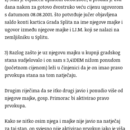
dana nakon za gotovo dvostruko veću cijenu ugovorom
s datumom 08.08.2001. što potvrđuje jučer objavljena
saldo konti kartica Grada Splita na ime njegove majke i
ugovor između njegove majke i LJ.M. koji se nalazi na
zemljišniku u Splitu.
3) Razlog zašto je uz njegovu majku u kupnji gradskog
stana sudjelovalo i on sam s 3,41DEM nižom ponudom
(početnom cijenom) leži u činjenici da je on imao pravo
prvokupa stana na tom natječaju.
Drugim riječima da se itko drugi javio i ponudio više od
njegove majke, gosp. Primorac bi aktivirao pravo
prvokupa.
Kako se nitko osim njega i majke nije javio na natječaj
za taj stan, on svjesno nije aktivirao prvokup iako je viša