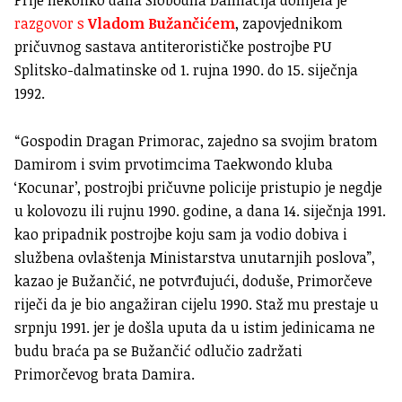
razgovor s
Vladom Bužančićem
, zapovjednikom
pričuvnog sastava antiterorističke postrojbe PU
Splitsko-dalmatinske od 1. rujna 1990. do 15. siječnja
1992.
“Gospodin Dragan Primorac, zajedno sa svojim bratom
Damirom i svim prvotimcima Taekwondo kluba
‘Kocunar’, postrojbi pričuvne policije pristupio je negdje
u kolovozu ili rujnu 1990. godine, a dana 14. siječnja 1991.
kao pripadnik postrojbe koju sam ja vodio dobiva i
službena ovlaštenja Ministarstva unutarnjih poslova”,
kazao je Bužančić, ne potvrđujući, doduše, Primorčeve
riječi da je bio angažiran cijelu 1990. Staž mu prestaje u
srpnju 1991. jer je došla uputa da u istim jedinicama ne
budu braća pa se Bužančić odlučio zadržati
Primorčevog brata Damira.