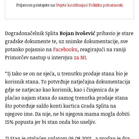
Prijavom pristajete na
Uvjete korištenja
i
Politiku privatnosti
.
Dogradonačelnik Splita
Bojan Ivošević
pribavio je stare
gradske dokumente te, uz snimke dokumentacije, sve
potanko pojasnio na
Facebooku
, reagirajući na raniji
Primorčev nastup u intervjuu
za N1.
“1) Iako se on ne sjeća, u trenutku prodaje stana bio je
korisnik stana. To potvrđuje natječajna dokumentacija
gdje se natjecao kao korisnik, kao i činjenica da je
plaćao najam stana do samog trenutka prodaje stana
što potvrđuje saldo konti kartica Grada Splita na
njegovo ime. Da nije, ne bi njegova mama mogla dobiti
15% popusta jer bi stan onda bio useljiv.
2) Stan je otplaćen uplatom 06.08.2001., a prodan je dva