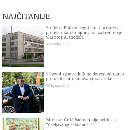
NAJČITANIJE
Studenti Filozofskog fakulteta tvrde da
profesor koristi njihov rad za treniranje
vlastitog AI modela
31 srpnja, 2026
Vrhovni zapovjednik ne donosi odluku o
protokolarnim putovanjima vojske
29 lipnja, 2026
Ministar Grlić Radman nije potpisao
“useljavanje Pakistanaca”