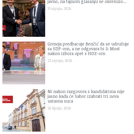
javno, na tajnom glasanju se okrenulo…
31 srpnja, 2026
Grmoja predbacuje Benčić da se udružuje
sa SDP-om, a ne odgovara bi li Most
nakon izbora opet s HDZ-om
22 srpnja, 2026
Ni nakon razgovora s kandidatima nije
jasno kada će Sabor izabrati tri nova
ustavna suca
26 lipnja, 2026