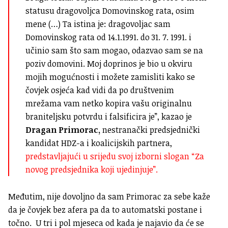
statusu dragovoljca Domovinskog rata, osim
mene (…) Ta istina je: dragovoljac sam
Domovinskog rata od 14.1.1991. do 31. 7. 1991. i
učinio sam što sam mogao, odazvao sam se na
poziv domovini. Moj doprinos je bio u okviru
mojih mogućnosti i možete zamisliti kako se
čovjek osjeća kad vidi da po društvenim
mrežama vam netko kopira vašu originalnu
braniteljsku potvrdu i falsificira je”, kazao je
Dragan Primorac,
nestranački predsjednički
kandidat HDZ-a i koalicijskih partnera,
predstavljajući u srijedu svoj izborni slogan “Za
novog predsjednika koji ujedinjuje”.
Međutim, nije dovoljno da sam Primorac za sebe kaže
da je čovjek bez afera pa da to automatski postane i
točno. U tri i pol mjeseca od kada je najavio da će se