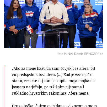
foto HINA/ Damir SENČAR/ ds
„Ako za mene kažu da sam čovjek bez afera, bit
ću predsjednik bez afera. (…) Kad je već riječ o
stanu, reći ću: taj stan je kupila moja majka na
javnom natječaju, po tržišnim cijenama i
sukladno hrvatskim zakonima. Afere nema.
Druga točka: čujem ovih dana svi govore o mom