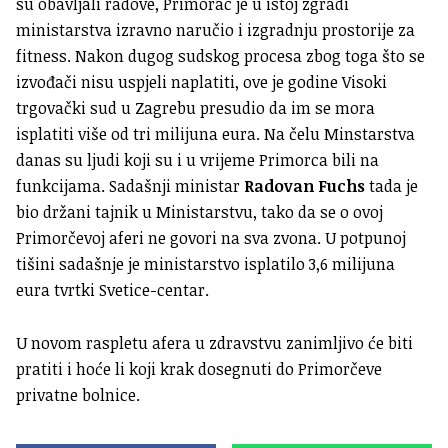
su obavljali radove, Primorac je u istoj zgradi
ministarstva izravno naručio i izgradnju prostorije za
fitness. Nakon dugog sudskog procesa zbog toga što se
izvođači nisu uspjeli naplatiti, ove je godine Visoki
trgovački sud u Zagrebu presudio da im se mora
isplatiti više od tri milijuna eura. Na čelu Minstarstva
danas su ljudi koji su i u vrijeme Primorca bili na
funkcijama. Sadašnji ministar
Radovan Fuchs
tada je
bio držani tajnik u Ministarstvu, tako da se o ovoj
Primorčevoj aferi ne govori na sva zvona. U potpunoj
tišini sadašnje je ministarstvo isplatilo 3,6 milijuna
eura tvrtki Svetice-centar.
U novom raspletu afera u zdravstvu zanimljivo će biti
pratiti i hoće li koji krak dosegnuti do Primorčeve
privatne bolnice.