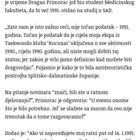
je vrijeme Dragan Primorac još bio student Medicinskog
fakulteta, da bi već 1991. otišao na studij u SAD.
„Zato vam je isto važno reći, nije točan podatak – 1991.
godina. Točan je podatak da je cijela moja ekipa iz
Taekwondo kluba ‘Kocunar’ uključena u sve aktivnosti
1990., cijelu 1990. godinu, ali niste mogli dobiti taj
status, jer zakon je vrlo jasno definirao kad možete biti
dragovoljac”. Pojasnio je kako je to bila antiteroristička
postrojba Splitsko-dalmatinske županije.
Na pitanje novinara “znači, bili ste u ratnom
djelovanju?”, Primorac je odgovorio: “U svemu onome
što je bilo potrebno. Jel’ se slažete sa mnom da ovo nije
trenutak da o tome razgovaramo?”
Dodao je: “Ako vi uspoređujete moj ratni put od 14. 1.1991.