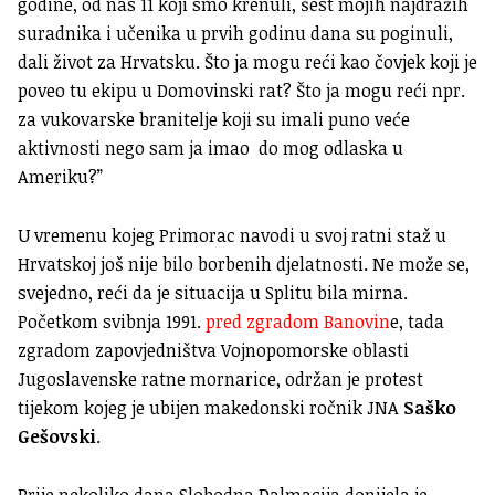
godine, od nas 11 koji smo krenuli, šest mojih najdražih
suradnika i učenika u prvih godinu dana su poginuli,
dali život za Hrvatsku. Što ja mogu reći kao čovjek koji je
poveo tu ekipu u Domovinski rat? Što ja mogu reći npr.
za vukovarske branitelje koji su imali puno veće
aktivnosti nego sam ja imao do mog odlaska u
Ameriku?”
U vremenu kojeg Primorac navodi u svoj ratni staž u
Hrvatskoj još nije bilo borbenih djelatnosti. Ne može se,
svejedno, reći da je situacija u Splitu bila mirna.
Početkom svibnja 1991.
pred zgradom Banovin
e, tada
zgradom zapovjedništva Vojnopomorske oblasti
Jugoslavenske ratne mornarice, održan je protest
tijekom kojeg je ubijen makedonski ročnik JNA
Saško
Gešovski
.
Prije nekoliko dana Slobodna Dalmacija donijela je