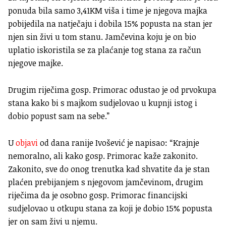
ponuda bila samo 3,41KM viša i time je njegova majka
pobijedila na natječaju i dobila 15% popusta na stan jer
njen sin živi u tom stanu. Jamčevina koju je on bio
uplatio iskoristila se za plaćanje tog stana za račun
njegove majke.
Drugim riječima gosp. Primorac odustao je od prvokupa
stana kako bi s majkom sudjelovao u kupnji istog i
dobio popust sam na sebe.”
U
objavi
od dana ranije Ivošević je napisao: “Krajnje
nemoralno, ali kako gosp. Primorac kaže zakonito.
Zakonito, sve do onog trenutka kad shvatite da je stan
plaćen prebijanjem s njegovom jamčevinom, drugim
riječima da je osobno gosp. Primorac financijski
sudjelovao u otkupu stana za koji je dobio 15% popusta
jer on sam živi u njemu.