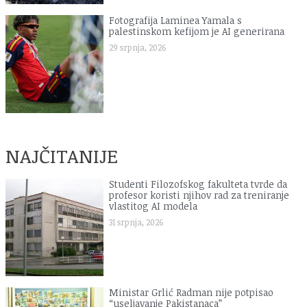
Fotografija Laminea Yamala s
palestinskom kefijom je AI generirana
29 srpnja, 2026
NAJČITANIJE
Studenti Filozofskog fakulteta tvrde da
profesor koristi njihov rad za treniranje
vlastitog AI modela
31 srpnja, 2026
Ministar Grlić Radman nije potpisao
“useljavanje Pakistanaca”