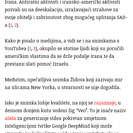
Irana. Antiratni aktivisti i iransko-američki aktivisti
pozvali su na deeskalaciju, izražavajući strahove za
svoje obitelji i zabrinutost zbog mogućeg uplitanja SAD-
a
(
1
,
2
).
Kako je pisalo u medijima, a vidi se i na snimkama s
YouTubea (
1
,
2
), okupilo se stotine ljudi koji su poručili
američkim vlastima da se drže podalje Irana te da
prestanu slati pomoć Izraelu.
Međutim, upečatljiva snimka Židova koji zazivaju mir
na ulicama New Yorka, u stvarnosti se nije dogodila.
Iako je snimka lošije kvalitete, na njoj se
razaznaje
, u
desnom donjem kutu vodeni žig “Veo”.
To je inače naziv
alata
za generiranje videa pokretan umjetnom
inteligencijom tvrtke Google DeepMind koji može