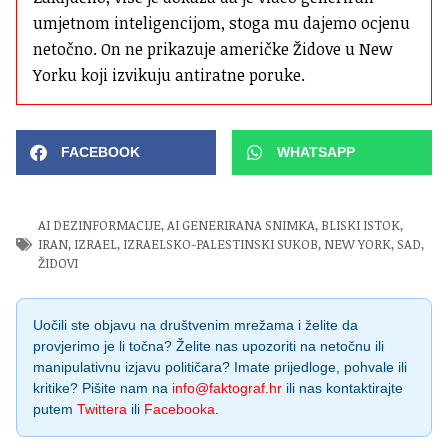
umjetnom inteligencijom, stoga mu dajemo ocjenu 
netočno. On ne prikazuje američke Židove u New 
Yorku koji izvikuju antiratne poruke.
FACEBOOK
WHATSAPP
AI DEZINFORMACIJE
,
AI GENERIRANA SNIMKA
,
BLISKI ISTOK
,
IRAN
,
IZRAEL
,
IZRAELSKO-PALESTINSKI SUKOB
,
NEW YORK
,
SAD
,
ŽIDOVI
Uočili ste objavu na društvenim mrežama i želite da
provjerimo je li točna? Želite nas upozoriti na netočnu ili
manipulativnu izjavu političara? Imate prijedloge, pohvale ili
kritike? Pišite nam na
info@faktograf.hr
ili nas kontaktirajte
putem
Twittera
ili
Facebooka
.