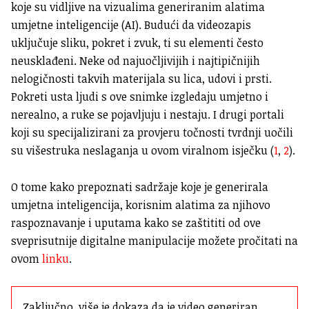
koje su vidljive na vizualima generiranim alatima
umjetne inteligencije (AI). Budući da videozapis
uključuje sliku, pokret i zvuk, ti su elementi često
neusklađeni. Neke od najuočljivijih i najtipičnijih
nelogičnosti takvih materijala su lica, udovi i prsti.
Pokreti usta ljudi s ove snimke izgledaju umjetno i
nerealno, a ruke se
pojavljuju i nestaju. I drugi portali
koji su specijalizirani za provjeru točnosti tvrdnji uočili
su višestruka neslaganja u ovom viralnom isječku (
1
,
2
).
O tome kako prepoznati sadržaje koje je generirala
umjetna inteligencija, korisnim alatima za njihovo
raspoznavanje i uputama kako se zaštititi od ove
sveprisutnije digitalne manipulacije možete pročitati na
ovom
linku
.
Zaključno, više je dokaza da je video generiran 