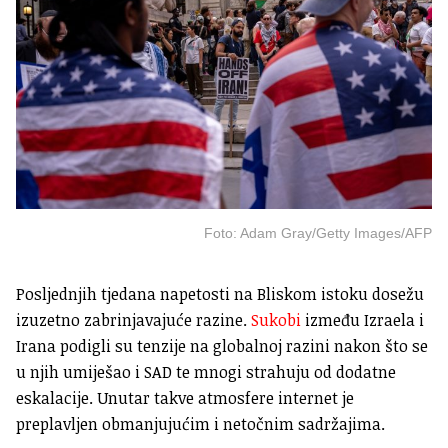
Foto: Adam Gray/Getty Images/AFP
Posljednjih tjedana napetosti na Bliskom istoku dosežu
izuzetno zabrinjavajuće razine.
Sukobi
između Izraela i
Irana podigli su tenzije na globalnoj razini nakon što se
u njih umiješao i SAD te mnogi strahuju od dodatne
eskalacije. Unutar takve atmosfere internet je
preplavljen obmanjujućim i netočnim sadržajima.