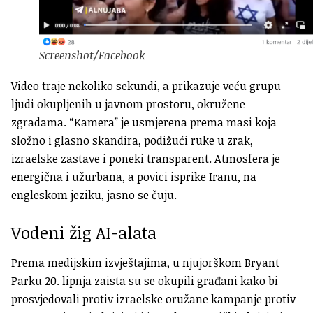
Screenshot/Facebook
Video traje nekoliko sekundi, a p
rikazuje veću grupu
ljudi okupljenih u javnom prostoru, okružene
zgradama. “
Kamera” je usmjerena prema masi koja
složno i glasno skandira, podižući ruke u zrak,
izraelske zastave i poneki transparent.
Atmosfera je
energična i užurbana, a povici isprike Iranu, na
engleskom jeziku, jasno se čuju.
Vodeni žig AI-alata
Prema medijskim izvještajima, u njujorškom
Bryant
Parku 20. lipnja zaista su se okupili građani kako bi
prosvjedovali protiv izraelske oružane kampanje protiv