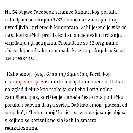
Na 54 objave Facebook stranice Klimatskog portala
ostavljena su ukupno 3782 Hahača uz značajan broj
uvredljivih i prijetećih komentara. Zabilježeno je više od
1500 korisničkih profila koji su sudjelovali u trolanju,
vrijeđanju i prijetnjama. Pronađene su 32 originalne
objave ključnih aktera napada koje su prikupile više od
9340 reakcija.
“Haha emoji” (
eng. Grinning Squinting Face
), koji
u
studiji slučaja
zovemo kolokvijalnim imenom Hahač,
naizgled djeluje kao reakcija smijeha i originalno
zamišljen. Ipak, korištenje Hahača često ima političku
poruku i sasvim drugu svrhu. Baš kao emoji “plačem od
smijeha”, i “haha emoji” koristi se za ismijavanje objava
s kojima se korisnik ne slaže ili ih smatra
redikuloznima.