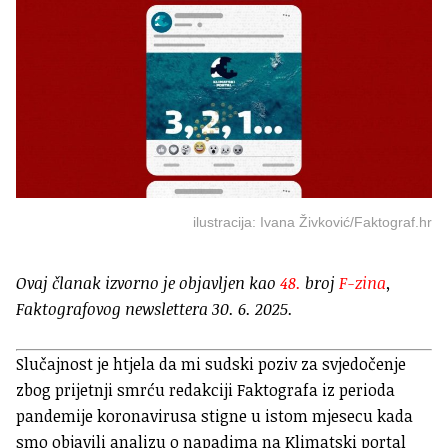
ilustracija: Ivana Živković/Faktograf.hr
Ovaj članak izvorno je objavljen kao
48.
broj
F-zina
,
Faktografovog newslettera 30. 6. 2025.
Slučajnost je htjela da mi sudski poziv za svjedočenje
zbog prijetnji smrću redakciji Faktografa iz perioda
pandemije koronavirusa stigne u istom mjesecu kada
smo objavili analizu o napadima na Klimatski portal