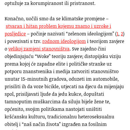
optužuje za korumpiranost ili pristranost.
Konačno, uočili smo da se klimatske promjene –
stvaran i hitan problem kojemu znamo i uzroke i
posljedice
– počinje nazivati “zelenom ideologijom” (
1
,
2
)
i povezivati s tzv.
rodnom ideologijom
i teorijom zavjere
o
velikoj zamjeni stanovništva
. Sve zajedno čini
objedinjujuću “Woke” teoriju zavjere; distopijsku viziju
prema kojoj će zapadne elite i političke stranke uz
potporu znanstvenika i medija zatvoriti stanovništvo
unutar 15-minutnih gradova, oduzeti im automobile,
prisiliti ih da voze bicikle, utjecati na djecu da mijenjaju
spol, prisiljavati ljude da jedu kukce, dopuštati
tamnoputim muškarcima da siluju bijele žene te,
općenito, svojim politikama nastojati uništiti
kršćansku kulturu, tradicionalnu heteroseksualnu
obitelj i “naš način života” izgrađen na fosilnim