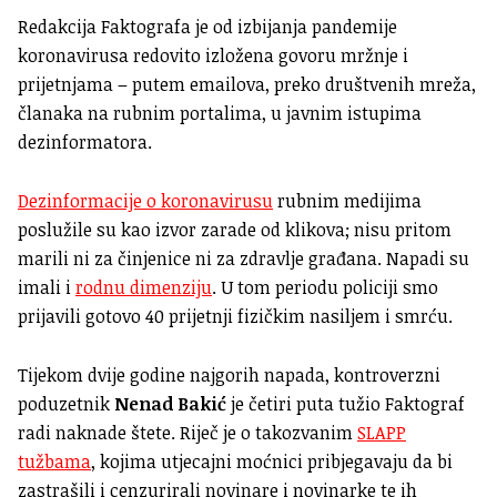
Redakcija Faktografa je od izbijanja pandemije
koronavirusa redovito izložena govoru mržnje i
prijetnjama – putem emailova, preko društvenih mreža,
članaka na rubnim portalima, u javnim istupima
dezinformatora.
Dezinformacije o koronavirusu
rubnim medijima
poslužile su kao izvor zarade od klikova; nisu pritom
marili ni za činjenice ni za zdravlje građana. Napadi su
imali i
rodnu dimenziju
. U tom periodu policiji smo
prijavili gotovo 40 prijetnji fizičkim nasiljem i smrću.
Tijekom dvije godine najgorih napada, kontroverzni
poduzetnik
Nenad Bakić
je četiri puta tužio Faktograf
radi naknade štete. Riječ je o takozvanim
SLAPP
tužbama
, kojima utjecajni moćnici pribjegavaju da bi
zastrašili i cenzurirali novinare i novinarke te ih