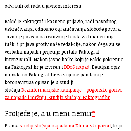
odvratili od rada u javnom interesu.
Bakić je Faktograf i kazneno prijavio, radi navodnog
uskraćivanja, odnosno ograničavanja slobode govora.
Javno je pozvao na osnivanje fonda za financiranje
tužbi i prijava protiv naše redakcije, nakon čega su se
verbalni napadi i prijetnje portalu Faktograf
intenzivirali. Nakon javne hajke koju je Bakić pokrenuo,
na Faktograf.hr je izvršen i
DDoS napad
. Detaljan opis
napada na Faktograf.hr za vrijeme pandemije
koronavirusa opisan je u studiji
slučaja
Dezinformacijske kampanje – pogonsko gorivo
za napade i mržnju, Studija slučaja:
Faktograf.hr
.
Proljeće je, a u meni nemir
*
Prema
studiji slučaja napada na Klimatski portal
, koju