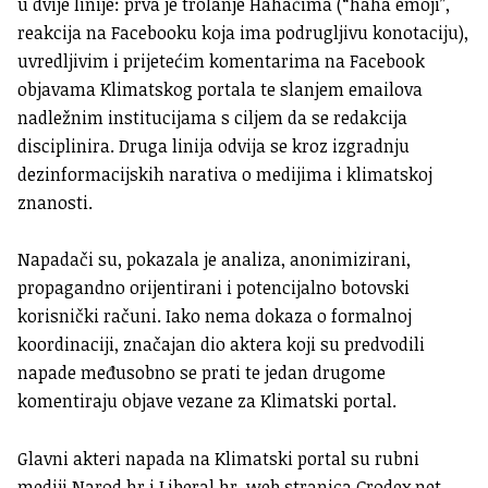
u dvije linije: prva je trolanje Hahačima (“haha emoji”,
reakcija na Facebooku koja ima podrugljivu konotaciju),
uvredljivim i prijetećim komentarima na Facebook
objavama Klimatskog portala te slanjem emailova
nadležnim institucijama s ciljem da se redakcija
disciplinira. Druga linija odvija se kroz izgradnju
dezinformacijskih narativa o medijima i klimatskoj
znanosti.
Napadači su, pokazala je analiza, anonimizirani,
propagandno orijentirani i potencijalno botovski
korisnički računi. Iako nema dokaza o formalnoj
koordinaciji, značajan dio aktera koji su predvodili
napade međusobno se prati te jedan drugome
komentiraju objave vezane za Klimatski portal.
Glavni akteri napada na Klimatski portal su rubni
mediji Narod.hr i Liberal.hr, web stranica Crodex.net,