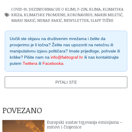
COVID-19
,
DEZINFORMACIJE O KLIMI
,
F-ZIN
,
KLIMA
,
KLIMATSKA
KRIZA
,
KLIMATSKE PROMJENE
,
KORONAVIRUS
,
MARIN MILETIĆ
,
MARIO NAKIĆ
,
NENAD BAKIĆ
,
NEWSLETTER
,
SLAPP TUŽBE
Uočili ste objavu na društvenim mrežama i želite da
provjerimo je li točna? Želite nas upozoriti na netočnu ili
manipulativnu izjavu političara? Imate prijedloge, pohvale ili
kritike? Pišite nam na
info@faktograf.hr
ili nas kontaktirajte
putem
Twittera
ili
Facebooka
.
PITALI STE
POVEZANO
Europski sustav trgovanja emisijama –
mitovi i činjenice