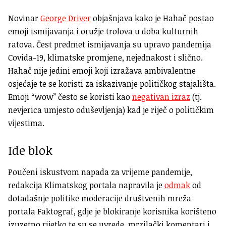
Novinar
George Driver
objašnjava kako je Hahač postao
emoji ismijavanja i oružje trolova u doba kulturnih
ratova. Čest predmet ismijavanja su upravo pandemija
Covida-19, klimatske promjene, nejednakost i slično.
Hahač nije jedini emoji koji izražava ambivalentne
osjećaje te se koristi za iskazivanje političkog stajališta.
Emoji “wow” često se koristi kao
negativan izraz
(tj.
nevjerica umjesto oduševljenja) kad je riječ o političkim
vijestima.
Ide blok
Poučeni iskustvom napada za vrijeme pandemije,
redakcija Klimatskog portala napravila je
odmak
od
dotadašnje politike moderacije društvenih mreža
portala Faktograf, gdje je blokiranje korisnika korišteno
izuzetno rijetko te su se uvrede, mrzilački komentari i