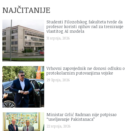
NAJČITANIJE
Studenti Filozofskog fakulteta tvrde da
profesor koristi njihov rad za treniranje
vlastitog AI modela
31 srpnja, 2026
Vrhovni zapovjednik ne donosi odluku o
protokolarnim putovanjima vojske
29 lipnja, 2026
Ministar Grlić Radman nije potpisao
“useljavanje Pakistanaca”
22 srpnja, 2026