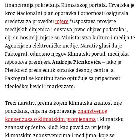
financiranja pokretanja Klimatskog portala. Hrvatska je
kroz Nacionalni plan oporavka i otpornosti osigurala
sredstva za provedbu
mjere
“Uspostava provjere
medijskih činjenica i sustava javne objave podataka“,
čiji su nositelji mjere su Ministarstvo kulture i medija te
Agencija za elektroničke medije. Narativ glasi da je
Faktograf, odnosno njegov Klimatski portal, medijska
ispostava premijera
Andreja Plenkovića
– iako je
Plenković predsjednik stranke desnog centra, a
Faktograf se kontinuirano optužuje za pripadnost
ideološkoj ljevici i marksizam.
Treći narativ, prema kojem klimatska znanost nije
pouzdana, cilja na osporavanje
znanstvenog
konsenzusa o klimatskim promjenama
i klimatsku
znanost općenito. Služi kao povod za prijetnje
klimatskim znanstvenicima i medijima, koje se