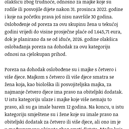
olakšicu zbog trudnoće, odnosno za majke koje su
rodile ili posvojile dijete nakon 31. prosinca 2022. godine
i koje na početku prava još nisu navršile 30 godina.
Oslobođenje od poreza za ovu skupinu žena u tekućoj
godini vrijedi do visine prosječne plaće od 1.645,71 eura,
dok je planirano da se od iduće, 2026. godine olakšica
oslobađanja poreza na dohodak za ovu kategoriju
odnosi na cjelokupan prihod.
Poreza na dohodak oslobođene su i majke s četvero i
više djece. Majkom s četvero ili više djece smatra se
žena koja, kao biološka ili posvojiteljska majka, za
najmanje četvero djece ima pravo na obiteljski dodatak.
U istu kategoriju ulaze i majke koje više nemaju to
pravo, ali su ga imale barem 12 godina. Na koncu, u istu
kategoriju smještene su i žene koje su imale pravo na
obiteljski dodatak za četvero ili više djece, ali ono im je