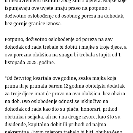
u međuvremenu ukinuto zbog smrti djeteta. Majke koje
ispunjavaju ove uvjete imaju pravo na potpuno i
doživotno oslobođenje od osobnog poreza na dohodak,
bez gornje granice iznosa.
Potpuno, doživotno oslobođenje od poreza na sav
dohodak od rada trebale bi dobiti i majke s troje djece, a
ova porezna olakšica na snagu bi trebala stupiti od 1.
listopada 2025. godine.
“Od četvrtog kvartala ove godine, svaka majka koja
prima ili je primala barem 12 godina obiteljski dodatak
za troje djece imat će pravo na ovu olakšicu, bez obzira
na dob. Ovo oslobođenje odnosi se isključivo na
dohodak od rada kao što su plaća, honorari, prihod
obrtnika i seljaka, ali ne i na druge izvore, kao što su
dividende, kapitalna dobit ili prihodi od najma
nekretnina. Ovom mjerom trebalo bi biti obuhvaćeno