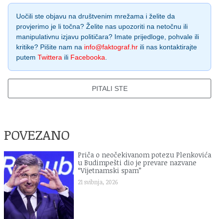
Uočili ste objavu na društvenim mrežama i želite da
provjerimo je li točna? Želite nas upozoriti na netočnu ili
manipulativnu izjavu političara? Imate prijedloge, pohvale ili
kritike? Pišite nam na
info@faktograf.hr
ili nas kontaktirajte
putem
Twittera
ili
Facebooka
.
PITALI STE
POVEZANO
Priča o neočekivanom potezu Plenkovića
u Budimpešti dio je prevare nazvane
“Vijetnamski spam”
21 svibnja, 2026