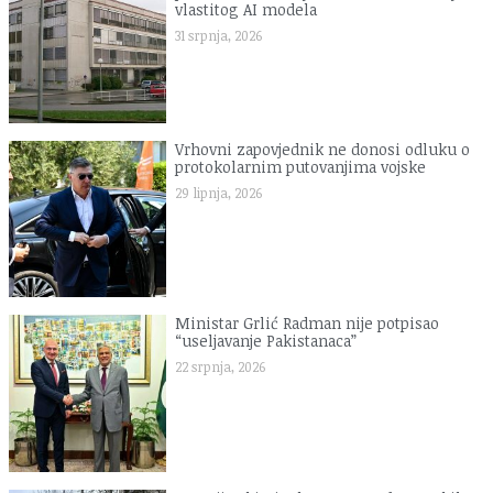
vlastitog AI modela
31 srpnja, 2026
Vrhovni zapovjednik ne donosi odluku o
protokolarnim putovanjima vojske
29 lipnja, 2026
Ministar Grlić Radman nije potpisao
“useljavanje Pakistanaca”
22 srpnja, 2026