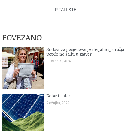
PITALI STE
POVEZANO
Sudovi za posjedovanje ilegalnog oružja
uopće ne šalju u zatvor
19 svibnja, 2026
Kolar i solar
2 ožujka, 2026