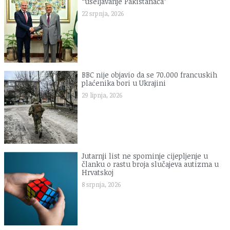
“useljavanje Pakistanaca”
22 srpnja, 2026
BBC nije objavio da se 70.000 francuskih
plaćenika bori u Ukrajini
29 lipnja, 2026
Jutarnji list ne spominje cijepljenje u
članku o rastu broja slučajeva autizma u
Hrvatskoj
8 srpnja, 2026