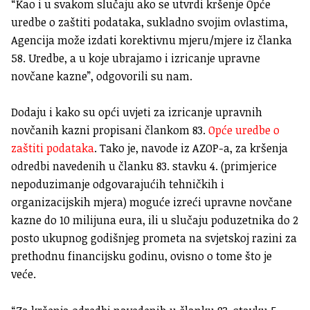
“Kao i u svakom slučaju ako se utvrdi kršenje Opće
uredbe o zaštiti podataka, sukladno svojim ovlastima,
Agencija može izdati korektivnu mjeru/mjere iz članka
58. Uredbe, a u koje ubrajamo i izricanje upravne
novčane kazne”, odgovorili su nam.
Dodaju i kako su opći uvjeti za izricanje upravnih
novčanih kazni propisani člankom 83.
Opće uredbe o
zaštiti podataka
. Tako je, navode iz AZOP-a, za kršenja
odredbi navedenih u članku 83. stavku 4. (primjerice
nepoduzimanje odgovarajućih tehničkih i
organizacijskih mjera) moguće izreći upravne novčane
kazne do 10 milijuna eura, ili u slučaju poduzetnika do 2
posto ukupnog godišnjeg prometa na svjetskoj razini za
prethodnu financijsku godinu, ovisno o tome što je
veće.