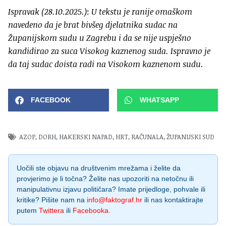
Ispravak (28.10.2025.)
:
U tekstu je ranije omaškom
navedeno da je brat bivšeg djelatnika sudac na
Županijskom sudu u Zagrebu i da se nije uspješno
kandidirao za suca Visokog kaznenog suda. Ispravno je
da taj sudac doista radi na Visokom kaznenom sudu.
FACEBOOK
WHATSAPP
AZOP
,
DORH
,
HAKERSKI NAPAD
,
HRT
,
RAČUNALA
,
ŽUPANIJSKI SUD
Uočili ste objavu na društvenim mrežama i želite da
provjerimo je li točna? Želite nas upozoriti na netočnu ili
manipulativnu izjavu političara? Imate prijedloge, pohvale ili
kritike? Pišite nam na
info@faktograf.hr
ili nas kontaktirajte
putem
Twittera
ili
Facebooka
.