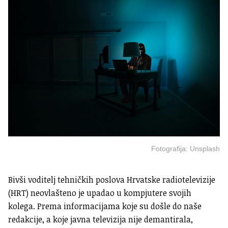
Fotografija: Unsplash
Bivši voditelj tehničkih poslova Hrvatske radiotelevizije
(HRT) neovlašteno je upadao u kompjutere svojih
kolega. Prema informacijama koje su došle do naše
redakcije, a koje javna televizija nije demantirala,