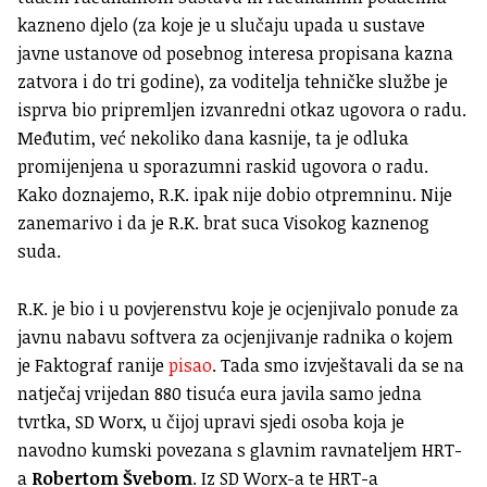
kazneno djelo (za koje je u slučaju upada u sustave
javne ustanove od posebnog interesa propisana kazna
zatvora i do tri godine), za voditelja tehničke službe je
isprva bio pripremljen izvanredni otkaz ugovora o radu.
Međutim, već nekoliko dana kasnije, ta je odluka
promijenjena u sporazumni raskid ugovora o radu.
Kako doznajemo, R.K. ipak nije dobio otpremninu. Nije
zanemarivo i da je R.K. brat suca Visokog kaznenog
suda.
R.K. je bio i u povjerenstvu koje je ocjenjivalo ponude za
javnu nabavu softvera za ocjenjivanje radnika o kojem
je Faktograf ranije
pisao
. Tada smo izvještavali da se na
natječaj vrijedan 880 tisuća eura javila samo jedna
tvrtka, SD Worx, u čijoj upravi sjedi osoba koja je
navodno kumski povezana s glavnim ravnateljem HRT-
a
Robertom Švebom
. Iz SD Worx-a te HRT-a