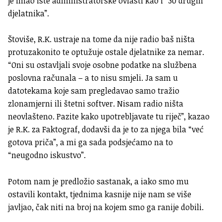
je imao iste administratorske ovlasti kao i “30 drugih
djelatnika”.
Štoviše, R.K. ustraje na tome da nije radio baš ništa
protuzakonito te optužuje ostale djelatnike za nemar.
“Oni su ostavljali svoje osobne podatke na službena
poslovna računala – a to nisu smjeli. Ja sam u
datotekama koje sam pregledavao samo tražio
zlonamjerni ili štetni softver. Nisam radio ništa
neovlašteno. Pazite kako upotrebljavate tu riječ”, kazao
je R.K. za Faktograf, dodavši da je to za njega bila “već
gotova priča”, a mi ga sada podsjećamo na to
“neugodno iskustvo”.
Potom nam je predložio sastanak, a iako smo mu
ostavili kontakt, tjednima kasnije nije nam se više
javljao, čak niti na broj na kojem smo ga ranije dobili.