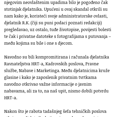
njegovim neovlaštenim upadima bilo je pogođeno čak
stotinjak djelatnika. Upućeni u ovaj skandal otkrili su
nam kako je, koristeći svoje administratorske ovlasti,
djelatnik R.K. (čiji su puni podaci poznati redakciji)
pregledavao, uz ostalo, tuđe životopise, povijesti bolesti
te čak i privatne datoteke s fotografijama s putovanja –
među kojima su bile i one s djecom.
Navodno su bili kompromitirana i računala djelatnika
Ravnateljstva HRT-a, Kadrovskih poslova, Pravne
službe, Nabave i Marketinga. Među djelatnicima kruže
glasine i kako je zaposlenik privatnim tvrtkama
navodno otkrivao važne informacije o javnim
nabavama, ali za to, na naš upit, nismo dobili potvrdu
HRT-a.
Nakon što je rabota tadašnjeg šefa tehničkih poslova