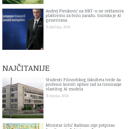
Andrej Plenković na HRT-u ne reklamira
platformu za brzu zaradu. Snimka je AI
generirana
15 siječnja, 2026
NAJČITANIJE
Studenti Filozofskog fakulteta tvrde da
profesor koristi njihov rad za treniranje
vlastitog AI modela
31 srpnja, 2026
Ministar Grlić Radman nije potpisao