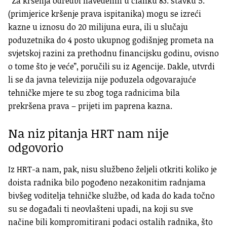
“Za kršenja odredbi navedenih u članku 83. stavku 5.
(primjerice kršenje prava ispitanika) mogu se izreći
kazne u iznosu do 20 milijuna eura, ili u slučaju
poduzetnika do 4 posto ukupnog godišnjeg prometa na
svjetskoj razini za prethodnu financijsku godinu, ovisno
o tome što je veće”, poručili su iz Agencije. Dakle, utvrdi
li se da javna televizija nije poduzela odgovarajuće
tehničke mjere te su zbog toga radnicima bila
prekršena prava – prijeti im paprena kazna.
Na niz pitanja HRT nam nije
odgovorio
Iz HRT-a nam, pak, nisu službeno željeli otkriti koliko je
doista radnika bilo pogođeno nezakonitim radnjama
bivšeg voditelja tehničke službe, od kada do kada točno
su se događali ti neovlašteni upadi, na koji su sve
načine bili kompromitirani podaci ostalih radnika, što