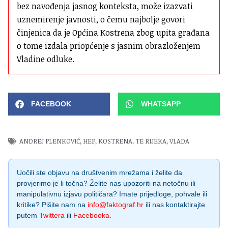
bez navođenja jasnog konteksta, može izazvati 
uznemirenje javnosti, o čemu najbolje govori 
činjenica da je Općina Kostrena zbog upita građana 
o tome izdala priopćenje s jasnim obrazloženjem 
Vladine odluke.
FACEBOOK
WHATSAPP
ANDREJ PLENKOVIĆ
,
HEP
,
KOSTRENA
,
TE RIJEKA
,
VLADA
Uočili ste objavu na društvenim mrežama i želite da
provjerimo je li točna? Želite nas upozoriti na netočnu ili
manipulativnu izjavu političara? Imate prijedloge, pohvale ili
kritike? Pišite nam na
info@faktograf.hr
ili nas kontaktirajte
putem
Twittera
ili
Facebooka
.