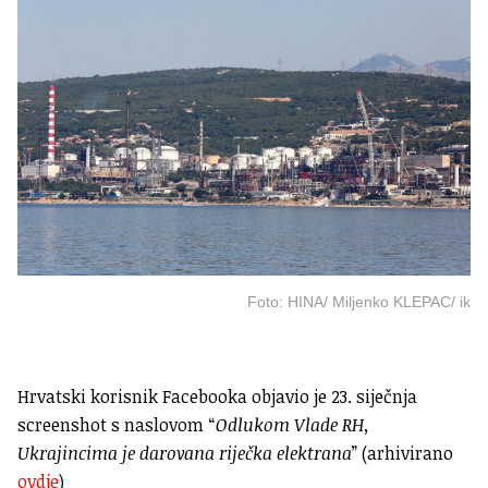
Foto: HINA/ Miljenko KLEPAC/ ik
Hrvatski korisnik Facebooka objavio je 23. siječnja
screenshot
s naslovom “
Odlukom Vlade RH,
Ukrajincima je darovana riječka elektrana
” (arhivirano
ovdje
)