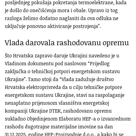
posljednjeg pokušaja pokretanja termoelektrane, kada
je došlo do onečišćenja mora i obale. Upravo iz tog
razloga želimo dodatno naglasiti da ova odluka ne
uključuje ponovno aktiviranje postrojenja”.
Vlada darovala rashodovanu opremu
Što Hrvatska zapravo daruje Ukrajini navedeno je u
Vladinom dokumentu pod naslovom “Prijedlog
zaključka o tehničkoj potpori energetskom sustavu
Ukrajine”. Tamo stoji da “Vlada zadužuje društvo
Hrvatska elektroprivreda da u cilju tehničke potpore
energetskom sustavu Ukrajine, stavi na raspolaganje
nenaplatno prijenosom vlasništva energetskoj
kompaniji Ukrajine DTEK, rashodovanu opremu
sukladno Objedinjenom Elaboratu HEP-a o izvanrednom
rashodu dugotrajne materijalne imovine na dan
31.12.2025. godine HEP-Proizvodnje d.
o.o
., a kako bi se