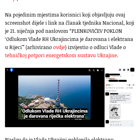
Na pojedinim mjestima korisnici koji objavljuju ovaj
screenshot
dijele i link na članak tjednika Nacional, koji
je 21. siječnja pod naslovom “PLENKOVIĆEV POKLON
‘Odlukom Vlade RH Ukrajincima je darovana i elektrana
u Rijeci'” (arhivirano
ovdje
) izvijestio o odluci Vlade o
tehničkoj potpori energetskom sustavu Ukrajine
.
Naslov da je Vlada Ukrajini poklonila elektranu,