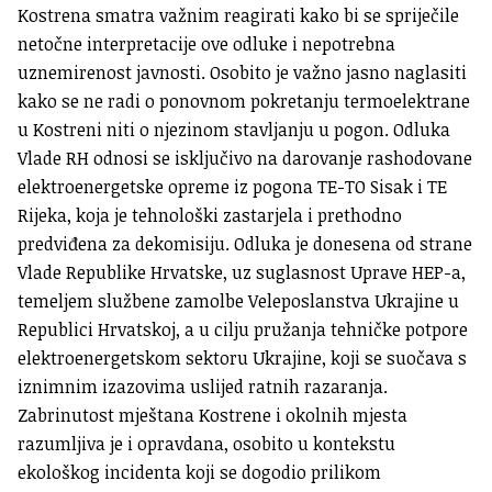
Kostrena smatra važnim reagirati kako bi se spriječile
netočne interpretacije ove odluke i nepotrebna
uznemirenost javnosti. Osobito je važno jasno naglasiti
kako se ne radi o ponovnom pokretanju termoelektrane
u Kostreni niti o njezinom stavljanju u pogon. Odluka
Vlade RH odnosi se isključivo na darovanje rashodovane
elektroenergetske opreme iz pogona TE-TO Sisak i TE
Rijeka, koja je tehnološki zastarjela i prethodno
predviđena za
dekomisiju
. Odluka je donesena od strane
Vlade Republike Hrvatske, uz suglasnost Uprave HEP-a,
temeljem službene zamolbe Veleposlanstva Ukrajine u
Republici Hrvatskoj, a u cilju pružanja tehničke potpore
elektroenergetskom sektoru Ukrajine, koji se suočava s
iznimnim izazovima uslijed ratnih razaranja.
Zabrinutost mještana Kostrene i okolnih mjesta
razumljiva je i opravdana, osobito u kontekstu
ekološkog incidenta koji se dogodio prilikom