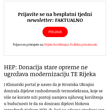
Prijavite se na besplatni tjedni
newsletter:
FAKTUALNO
PRIJAVA
Prijavom pristajete na
Uvjete korištenja
i
Politiku privatnosti
.
HEP: Donacija stare opreme
ne
ugrožava modernizaciju TE Rijeka
I Klimatski portal je naveo da je Hrvatska Ukrajini
donirala dijelove rashodovanih
termoelekrana
, koje se
više ne koriste niti postoji namjera njihovog korištenja
u budućnosti te da su donirani dijelovi blokova
izgrađenih tijekom 1970-ih, koji su odavno stavljeni van