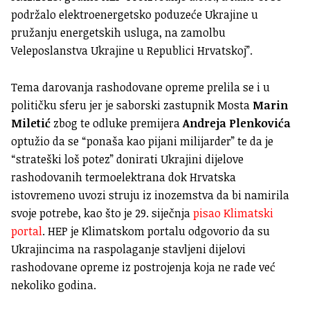
podržalo elektroenergetsko poduzeće Ukrajine u
pružanju energetskih usluga, na zamolbu
Veleposlanstva Ukrajine u Republici Hrvatskoj”.
Tema darovanja rashodovane opreme prelila se i u
politi
čku sferu jer je saborski zastupnik Mosta
Marin
Miletić
zbog te odluke premijera
Andreja Plenkovića
optužio da se “ponaša kao pijani milijarder” te da je
“strateški loš potez” donirati Ukrajini dijelove
rashodovanih termoelektrana dok Hrvatska
istovremeno uvozi struju iz inozemstva da bi namirila
svoje potrebe, kao što je 29. siječnja
pisao Klimatski
portal
. HEP je Klimatskom portalu odgovorio da su
Ukrajincima na raspolaganje stavljeni dijelovi
rashodovane opreme iz postrojenja koja ne rade već
nekoliko godina.