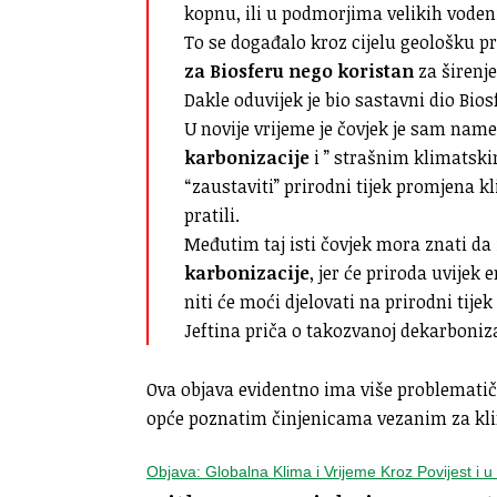
kopnu, ili u podmorjima velikih vode
To se događalo kroz cijelu geološku p
za Biosferu nego koristan
za širenje 
Dakle oduvijek je bio sastavni dio Bios
U novije vrijeme je čovjek je sam nam
karbonizacije
i ” strašnim klimatsk
“zaustaviti” prirodni tijek promjena 
pratili.
Međutim taj isti čovjek mora znati da
karbonizacije
, jer će priroda uvijek
niti će moći djelovati na prirodni tij
Jeftina priča o takozvanoj dekarboniza
Ova objava evidentno ima više problematič
opće poznatim činjenicama vezanim za kl
Objava: Globalna Klima i Vrijeme Kroz Povijest i u