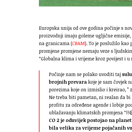
Europska unija od ove godina počinje s n
proizvodnji imaju goleme ugljične emisij
na granicama (
CBAM
). To je poslužilo kao
promjene promjene nemaju veze s ljudski
“Globalna klima i vrijeme kroz povijest i u 
Počinje nam se polako uvoditi taj
sul
brojnih prevara
koje je sam čovjek n
porezima koje on izmislio i kreirao, ” z
Ne treba biti pametan, ni realan da bi
profitu za određene agende i lobije po
ublažavanju klimatskih promjena “!!
CO 2 je oduvijek postojao na planet
bila velika za vrijeme pojačanih v