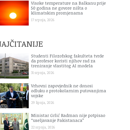
Visoke temperature na Balkanu prije
50 godina ne govore ništa o
klimatskim promjenama
17 srpnja, 2026
AJČITANIJE
Studenti Filozofskog fakulteta tvrde
da profesor koristi njihov rad za
treniranje vlastitog AI modela
31 srpnja, 2026
Vrhovni zapovjednik ne donosi
odluku o protokolarnim putovanjima
vojske
29 lipnja, 2026
Ministar Grlić Radman nije potpisao
“useljavanje Pakistanaca”
22 srpnja, 2026