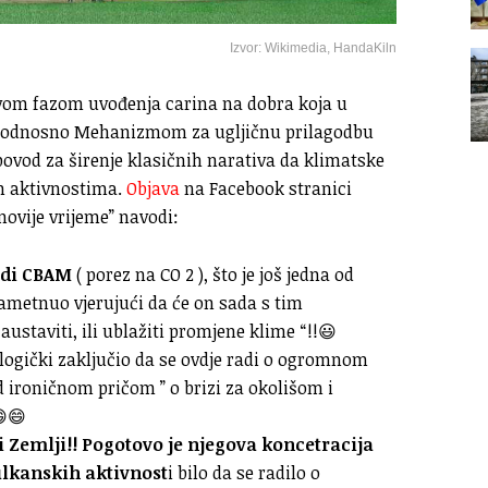
Izvor: Wikimedia, HandaKiln
ovom fazom uvođenja carina na dobra koja u
e, odnosno Mehanizmom za ugljičnu prilagodbu
 povod za širenje klasičnih narativa da klimatske
m aktivnostima.
Objava
na Facebook stranici
novije vrijeme” navodi:
udi CBAM
( porez na CO 2 ), što je još jedna od
ametnuo vjerujući da će on sada s tim
austaviti, ili ublažiti promjene klime “!!😃
 logički zaključio da se ovdje radi o ogromnom
d ironičnom pričom ” o brizi za okolišom i
😄😄
i Zemlji!!
Pogotovo je njegova koncetracija
ulkanskih aktivnost
i bilo da se radilo o