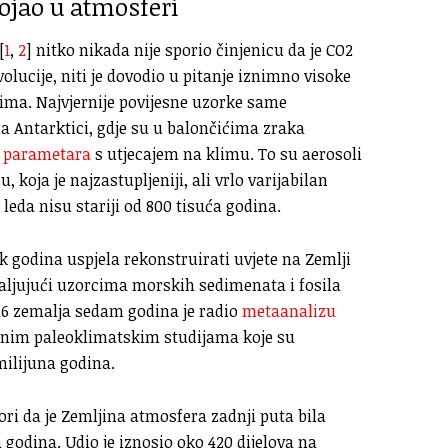
tojao u atmosferi
[
1
,
2
] nitko nikada nije sporio činjenicu da je CO2
volucije, niti je dovodio u pitanje iznimno visoke
ima. Najvjernije povijesne uzorke same
 Antarktici, gdje su u balončićima zraka
h parametara
s utjecajem na klimu. To su aerosoli
, koja je najzastupljeniji, ali vrlo varijabilan
 leda nisu stariji od 800 tisuća godina.
ak godina uspjela rekonstruirati uvjete na Zemlji
aljujući uzorcima morskih sedimenata i fosila
 16 zemalja sedam godina je radio
metaanalizu
čnim paleoklimatskim studijama koje su
milijuna godina.
ori da je Zemljina atmosfera zadnji puta bila
a godina. Udio je iznosio oko 420 dijelova na