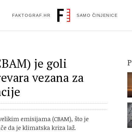
FAKTOGRAF.HR
SAMO ČINJENICE
CBAM) je goli
evara vezana za
cije
 velikim emisijama (CBAM), što je
če da je klimatska kriza laž.