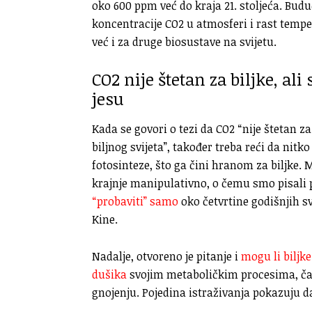
oko 600 ppm već do kraja 21. stoljeća. Bud
koncentracije CO2 u atmosferi i rast tempe
već i za druge biosustave na svijetu.
CO2 nije štetan za biljke, ali
jesu
Kada se govori o tezi da CO2 “nije štetan za
biljnog svijeta”, također treba reći da nitko
fotosinteze, što ga čini hranom za biljke. 
krajnje manipulativno, o čemu smo pisali 
“probaviti” samo
oko četvrtine godišnjih s
Kine.
Nadalje, otvoreno je pitanje i
mogu li biljk
dušika
svojim metaboličkim procesima, čak
gnojenju. Pojedina istraživanja pokazuju d