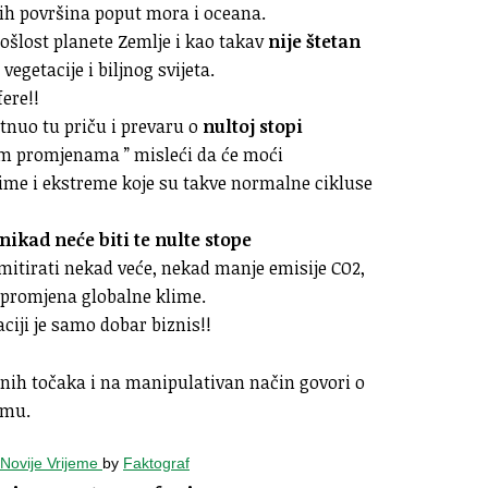
nih površina poput mora i oceana.
rošlost planete Zemlje i kao takav
nije štetan
vegetacije i biljnog svijeta.
fere!!
etnuo tu priču i prevaru o
nultoj stopi
im promjenama ” misleći da će moći
klime i ekstreme koje su takve normalne cikluse
nikad neće biti te nulte stope
 emitirati nekad veće, nekad manje emisije CO2,
ek promjena globalne klime.
ciji je samo dobar biznis!!
nih točaka i na manipulativan način govori o
imu.
 Novije Vrijeme
by
Faktograf