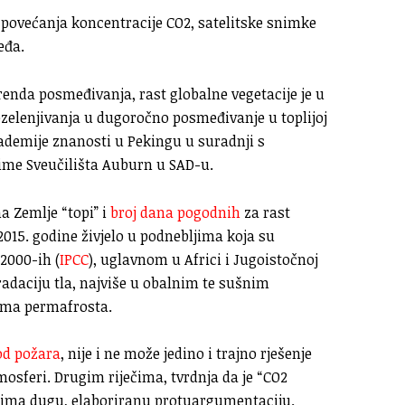
g povećanja koncentracije CO2, satelitske snimke
eđa.
trenda posmeđivanja, rast globalne vegetacije je u
zelenjivanja u dugoročno posmeđivanje u toplijoj
demije znanosti u Pekingu u suradnji s
me Sveučilišta Auburn u SAD-u.
a Zemlje “topi” i
broj dana pogodnih
za rast
e 2015. godine živjelo u podnebljima koja su
2000-ih (
IPCC
), uglavnom u Africi i Jugoistočnoj
radaciju tla, najviše u obalnim te sušnim
lima permafrosta.
od požara
, nije i ne može jedino i trajno rješenje
mosferi. Drugim riječima, tvrdnja da je “CO2
ke” ima dugu, elaboriranu protuargumentaciju.