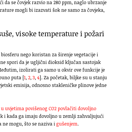
ući da se čovjek razvio na 280 ppm, naglo ubrzanje
rature mogli bi izazvati šok ne samo za čovjeka,
 suše, visoke temperature i požari
 biosferu nego koristan za širenje vegetacije i
 ne spori da je ugljični dioksid ključan sastojak
Međutim, izolirati ga samo u okvir ove funkcije je
puno puta [
1
,
2
,
3
,
4
]. Za početak, biljke su u stanju
vjetski emisija, odnosno stakleničke plinove jedne
e u uvjetima povišenog CO2 povlačiti dovoljno
 i kada ga imaju dovoljno u zemlji zahvaljujući
a ne mogu, što se naziva i
gušenjem
.