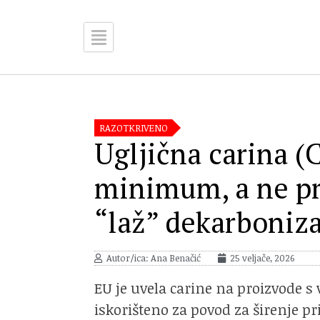
RAZOTKRIVENO
Ugljična carina (
minimum, a ne pr
“laž” dekarboniza
Autor/ica: Ana Benačić
25 veljače, 2026
EU je uvela carine na proizvode s
iskorišteno za povod za širenje pri