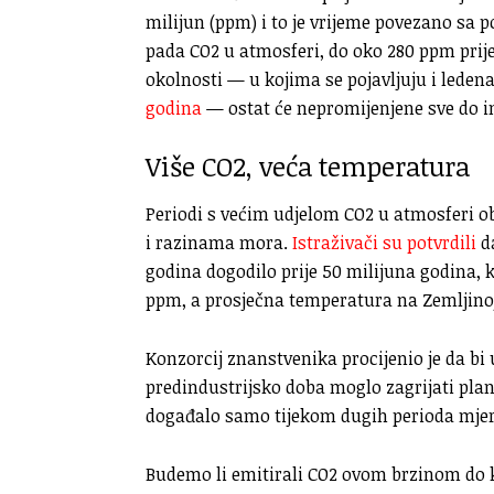
milijun (ppm) i to je vrijeme povezano sa
pada CO2 u atmosferi, do oko 280 ppm prije
okolnosti — u kojima se pojavljuju i ledena
godina
— ostat će nepromijenjene sve do in
Više CO2, veća temperatura
Periodi s većim udjelom CO2 u atmosferi o
i razinama mora.
Istraživači su potvrdili
da
godina dogodilo prije 50 milijuna godina, 
ppm, a prosječna temperatura na Zemljinoj 
Konzorcij znanstvenika procijenio je da b
predindustrijsko doba moglo zagrijati plane
događalo samo tijekom dugih perioda mjer
Budemo li emitirali CO2 ovom brzinom do kra