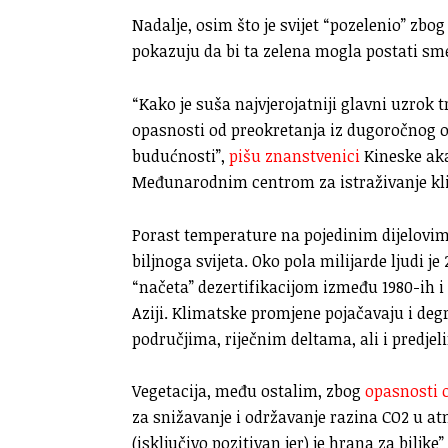
Nadalje, osim što je svijet “pozelenio” zbo
pokazuju da bi ta zelena mogla postati sm
“Kako je suša najvjerojatniji glavni uzrok 
opasnosti od preokretanja iz dugoročnog o
budućnosti”,
pišu znanstvenici
Kineske aka
Međunarodnim centrom za istraživanje kli
Porast temperature na pojedinim dijelovim
biljnoga svijeta. Oko pola milijarde ljudi j
“načeta” dezertifikacijom između 1980-ih i 
Aziji. Klimatske promjene pojačavaju i deg
područjima, riječnim deltama, ali i predje
Vegetacija, među ostalim, zbog
opasnosti 
za snižavanje i održavanje razina CO2 u at
(isključivo pozitivan jer) je hrana za bilj