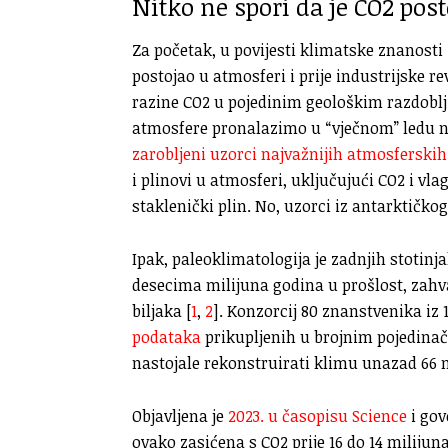
Nitko ne spori da je CO2 pos
Za početak, u povijesti klimatske znanosti 
postojao u atmosferi i prije industrijske re
razine CO2 u pojedinim geološkim razdoblj
atmosfere pronalazimo u “vječnom” ledu na
zarobljeni uzorci najvažnijih atmosferski
i plinovi u atmosferi, uključujući CO2 i vlagu
staklenički plin. No, uzorci iz antarktičkog
Ipak, paleoklimatologija je zadnjih stotinj
desecima milijuna godina u prošlost, zahv
biljaka [
1
,
2
]. Konzorcij 80 znanstvenika iz
podataka
prikupljenih u brojnim pojedina
nastojale rekonstruirati klimu unazad 66 
Objavljena je
2023. u časopisu Science
i gov
ovako zasićena s CO2 prije 16 do 14 milijun