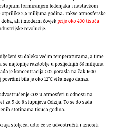
 postupnim formiranjem ledenjaka i nastavkom
 otprilike 2,5 milijuna godina. Takve atmosferske
 doba, ali i moderni čovjek
prije oko 400 tisuća
dustrijske revolucije.
bilježeni su daleko većim temperaturama, a time
 se najtoplije razdoblje u posljednjih 66 milijuna
kada je koncentracija CO2 porasla na čak 1600
površini bila je oko 12°C viša nego danas.
i udvostručenje CO2 u atmosferi u odnosu na
t za 5 do 8 stupnjeva Celzija. To se do sada
enih stotinama tisuća godina.
ja stoljeća, udio će se udvostručiti i iznositi