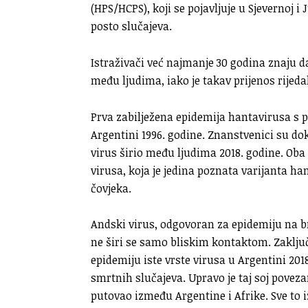
(HPS/HCPS), koji se pojavljuje u Sjevernoj 
posto slučajeva.
Istraživači već najmanje 30 godina znaju d
među ljudima, iako je takav prijenos rijeda
Prva zabilježena epidemija hantavirusa s p
Argentini 1996. godine. Znanstvenici su dok
virus širio među ljudima 2018. godine. Ob
virusa, koja je jedina poznata varijanta h
čovjeka.
Andski virus, odgovoran za epidemiju na b
ne širi se samo bliskim kontaktom. Zaklju
epidemiju iste vrste virusa u Argentini 2018.
smrtnih slučajeva. Upravo je taj soj povez
putovao između Argentine i Afrike. Sve to 