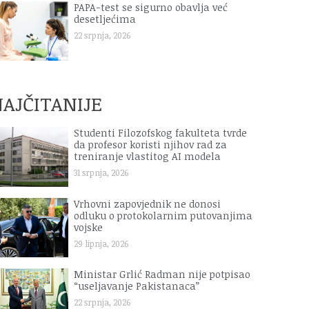
PAPA-test se sigurno obavlja već
desetljećima
22 srpnja, 2026
AJČITANIJE
Studenti Filozofskog fakulteta tvrde
da profesor koristi njihov rad za
treniranje vlastitog AI modela
31 srpnja, 2026
Vrhovni zapovjednik ne donosi
odluku o protokolarnim putovanjima
vojske
29 lipnja, 2026
Ministar Grlić Radman nije potpisao
“useljavanje Pakistanaca”
22 srpnja, 2026