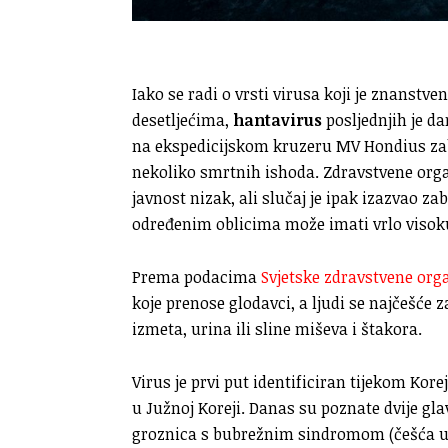
Iako se radi o vrsti virusa koji je znanstv
desetljećima,
hantavirus
posljednjih je d
na ekspedicijskom kruzeru MV Hondius zabi
nekoliko smrtnih ishoda. Zdravstvene organ
javnost nizak, ali slučaj je ipak izazvao zab
određenim oblicima može imati vrlo visok
Prema podacima
Svjetske zdravstvene org
koje prenose glodavci, a ljudi se najčešće
izmeta, urina ili sline miševa i štakora.
Virus je prvi put identificiran tijekom Kore
u Južnoj Koreji. Danas su poznate dvije gl
groznica s bubrežnim sindromom (češća u E