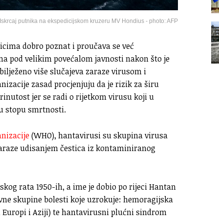
Iskrcaj putnika na ekspedicijskom kruzeru MV Hondius - photo: AFP
enicima dobro poznat i proučava se već
ana pod velikim povećalom javnosti nakon što je
lježeno više slučajeva zaraze virusom i
izacije zasad procjenjuju da je rizik za širu
rinutost jer se radi o rijetkom virusu koji u
u stopu smrtnosti.
anizacije
(WHO), hantavirusi su skupina virusa
 zaraze udisanjem čestica iz kontaminiranog
jskog rata 1950-ih, a ime je dobio po rijeci Hantan
avne skupine bolesti koje uzrokuje: hemoragijska
uropi i Aziji) te hantavirusni plućni sindrom