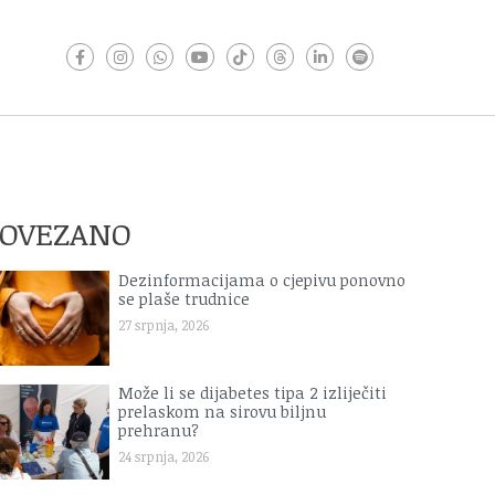
POVEZANO
Dezinformacijama o cjepivu ponovno
se plaše trudnice
27 srpnja, 2026
Može li se dijabetes tipa 2 izliječiti
prelaskom na sirovu biljnu
prehranu?
24 srpnja, 2026