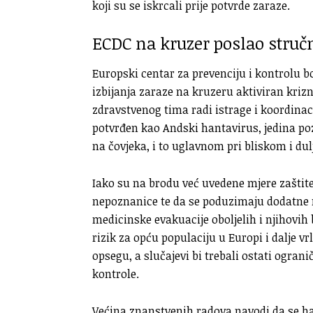
koji su se iskrcali prije potvrde zaraze.
ECDC na kruzer poslao struč
Europski centar za prevenciju i kontrolu bo
izbijanja zaraze na kruzeru aktiviran kriz
zdravstvenog tima radi istrage i koordinac
potvrđen kao Andski hantavirus, jedina poz
na čovjeka, i to uglavnom pri bliskom i du
Iako su na brodu već uvedene mjere zaštite
nepoznanice te da se poduzimaju dodatne 
medicinske evakuacije oboljelih i njihovih 
rizik za opću populaciju u Europi i dalje vr
opsegu, a slučajevi bi trebali ostati ogran
kontrole.
Većina znanstvenih radova navodi da se han