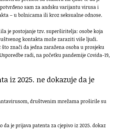
 potvrđeno sam za andsku varijantu virusa i
kta – u bolnicama ili kroz seksualne odnose.
la je postojanje tzv. superširitelja: osobe koja
ruštvenog kontakta može zaraziti više ljudi.
12 što znači da jedna zaražena osoba u prosjeku
. Usporedbe radi, na početku pandemije Covida-19,
ta iz 2025. ne dokazuje da je
hantavirusom, društvenim mrežama proširile su
to da je prijava patenta za cjepivo iz 2025. dokaz