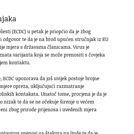
njaka
lesti (ECDC) u petak je priopćio da je zbog
ni odgovor te da je na brod upućen stručnjak iz EU
ije mjera s državama članicama. Virus je
nata varijanta koja se može prenositi s čovjeka
ljem kontaktu.
, ECDC upozorava da još uvijek postoje brojne
mjere opreza, uključujući razmatranje
bliskih kontakata. Unatoč tome, procjena je da je
lo nizak te da se ne očekuje širenje u većem
ičeni zbog prirode prijenosa i uvedenih mjera
tavirus prenosi sa štakora na ljude te da je