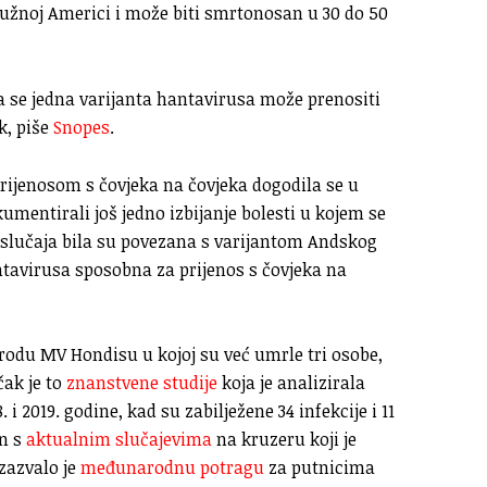
i Južnoj Americi i može biti smrtonosan u 30 do 50
a se jedna varijanta hantavirusa može prenositi
k, piše
Snopes
.
rijenosom s čovjeka na čovjeka dogodila se u
umentirali još jedno izbijanje bolesti u kojem se
a slučaja bila su povezana s varijantom Andskog
antavirusa sposobna za prijenos s čovjeka na
rodu MV Hondisu u kojoj su već umrle tri osobe,
čak je to
znanstvene studije
koja je analizirala
 i 2019. godine, kad su zabilježene 34 infekcije i 11
an s
aktualnim slučajevima
na kruzeru koji je
izazvalo je
međunarodnu potragu
za putnicima