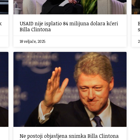
k
USAID nije isplatio 84 milijuna dolara kćeri
Billa Clintona
18 veljače, 2025
2
Ne postoji objavljena snimka Billa Clintona