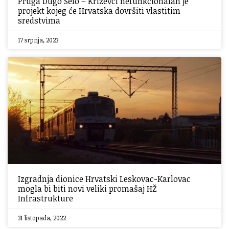
Pruga Dugo Selo – Križevci nefunkcionalan je
projekt kojeg će Hrvatska dovršiti vlastitim
sredstvima
17 srpnja, 2023
Izgradnja dionice Hrvatski Leskovac-Karlovac
mogla bi biti novi veliki promašaj HŽ
Infrastrukture
31 listopada, 2022