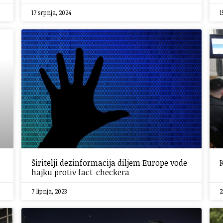
17 srpnja, 2024
1
Širitelji dezinformacija diljem Europe vode
hajku protiv fact-checkera
7 lipnja, 2023
2