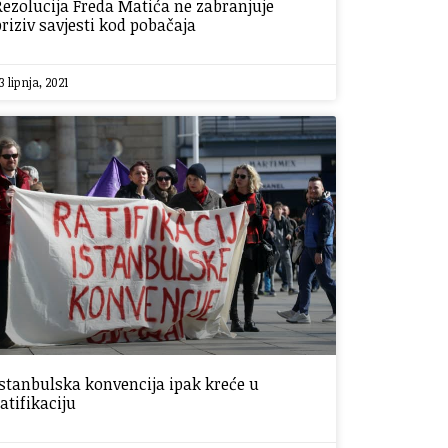
Rezolucija Freda Matića ne zabranjuje
priziv savjesti kod pobačaja
3 lipnja, 2021
Istanbulska konvencija ipak kreće u
ratifikaciju