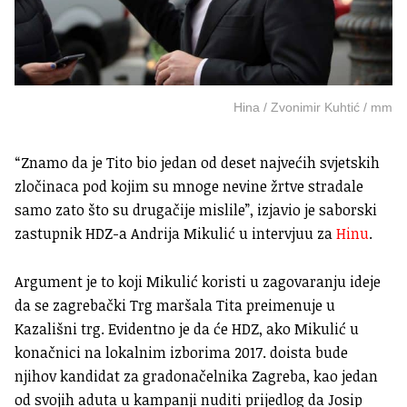
Hina / Zvonimir Kuhtić / mm
“Znamo da je Tito bio jedan od deset najvećih svjetskih
zločinaca pod kojim su mnoge nevine žrtve stradale
samo zato što su drugačije mislile”, izjavio je saborski
zastupnik HDZ-a Andrija Mikulić u intervjuu za
Hinu
.
Argument je to koji Mikulić koristi u zagovaranju ideje
da se zagrebački Trg maršala Tita preimenuje u
Kazališni trg. Evidentno je da će HDZ, ako Mikulić u
konačnici na lokalnim izborima 2017. doista bude
njihov kandidat za gradonačelnika Zagreba, kao jedan
od svojih aduta u kampanji nuditi prijedlog da Josip