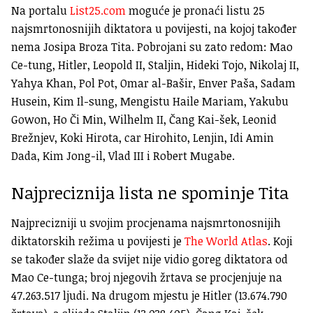
Na portalu
List25.com
moguće je pronaći listu 25
najsmrtonosnijih diktatora u povijesti, na kojoj također
nema Josipa Broza Tita. Pobrojani su zato redom: Mao
Ce-tung, Hitler, Leopold II, Staljin, Hideki Tojo, Nikolaj II,
Yahya Khan, Pol Pot, Omar al-Bašir, Enver Paša, Sadam
Husein, Kim Il-sung, Mengistu Haile Mariam, Yakubu
Gowon, Ho Či Min, Wilhelm II, Čang Kai-šek, Leonid
Brežnjev, Koki Hirota, car Hirohito, Lenjin, Idi Amin
Dada, Kim Jong-il, Vlad III i Robert Mugabe.
Najpreciznija lista ne spominje Tita
Najprecizniji u svojim procjenama najsmrtonosnijih
diktatorskih režima u povijesti je
The World Atlas
. Koji
se također slaže da svijet nije vidio goreg diktatora od
Mao Ce-tunga; broj njegovih žrtava se procjenjuje na
47.263.517 ljudi. Na drugom mjestu je Hitler (13.674.790