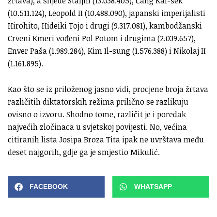
žrtava), a slijede Staljin (13.038.405), Čang Kai-šek
(10.511.124), Leopold II (10.488.090), japanski imperijalisti
Hirohito, Hideiki Tojo i drugi (9.317.081), kambodžanski
Crveni Kmeri vođeni Pol Potom i drugima (2.039.657),
Enver Paša (1.989.284), Kim Il-sung (1.576.388) i Nikolaj II
(1.161.895).
Kao što se iz priloženog jasno vidi, procjene broja žrtava
različitih diktatorskih režima prilično se razlikuju
ovisno o izvoru. Shodno tome, različit je i poredak
najvećih zločinaca u svjetskoj povijesti. No, većina
citiranih lista Josipa Broza Tita ipak ne uvrštava među
deset najgorih, gdje ga je smjestio Mikulić.
FACEBOOK
WHATSAPP