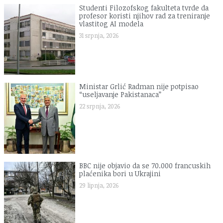
Studenti Filozofskog fakulteta tvrde da
profesor koristi njihov rad za treniranje
vlastitog AI modela
31 srpnja, 2026
Ministar Grlić Radman nije potpisao
“useljavanje Pakistanaca”
22 srpnja, 2026
BBC nije objavio da se 70.000 francuskih
plaćenika bori u Ukrajini
29 lipnja, 2026