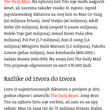
The Daily Mail
. Na njihovoj listi Tito nije među najgorih
deset, ali zauzima također visoko 13. mjesto. Ispred
jugoslavenskog diktatora na ovoj listi su Mao Ce-tung
(60 milijuna žrtava), Josif Staljin (40 milijuna), Adolf
Hitler (30 milijuna), kralj Leopold II (osam milijuna),
Hideki Tojo (pet milijuna), Ismail Enver Paša (dva
milijuna), Pol Pot (1,7 milijuna), Kim Il-sung (1,6
milijuna) Mengistu Haile Mariam (1,5 milijuna), Yakubu
Gowon (jedan milijun), Jean Kambanda (800.000) i
Sadam Husein (600.000). Na svojoj listi The Daily Mail
Titu pripisuje odgovornost za smrt 570.000 ljudi.
Razlike od izvora do izvora
Listu 13 najsmrtonosnijih diktatora u povijesti je 2011.
godine objavio i američki
The Daily Beast
. Josip Broz
Tito na njihovu listu nije uvršten, ali zato su na njoj
redom: Mao Ce-tung (45 do 75 milijuna žrtava), Staljin