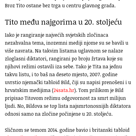
Broz Tito ostane bez trga u centru glavnog grada.
Tito među najgorima u 20. stoljeću
Iako je rangiranje najvećih svjetskih zločinaca
nezahvalna tema, inozemni mediji njome su se bavili u
više navrata. Na takvim listama uglavnom se nalaze
zloglasni diktatori, rangirani po broju žrtava koje su
njihovi režimi ostavili iza sebe. Tako je Tita na jednu
takvu listu, i to baš na deseto mjesto, 2007. godine
uvrstio njemački tabloid Bild, čiji su napisi prenošeni i u
hrvatskim medijima (
24sata.hr
). Tom prilikom je Bild
pripisao Titovom režimu odgovornost za smrt milijun
ljudi. No, Bildova se top lista najsmrtonosnijih diktatora
odnosi samo na zločine počinjene u 20. stoljeću.
Sličnom se temom 2014. godine bavio i britanski tabloid