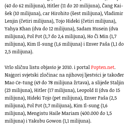
(40 do 62 milijuna), Hitler (11 do 20 milijuna), Čang Kai-
šek (10 milijuna), car Hirohito (šest milijuna), Vladimir
Lenjin (četiri milijuna), Tojo Hideki (četiri milijuna),
Yahya Khan (dva do 12 milijuna), Sadam Husein (dva
milijuna), Pol Pot (1,7 do 2,4 milijuna), Ho Či Min (1,7
milijuna), Kim Il-sung (1,6 milijuna) i Enver Paša (1,1 do
2,5 milijuna).
Vrlo sličnu listu objavio je 2010. i portal
Popten.net
.
Najgori svjetski zločinac na njihovoj ljestvici je također
Mao Ce-tung (49 do 78 milijuna žrtava), a slijede Staljin
(23 milijuna), Hitler (17 milijuna), Leopold II (dva do 15
milijuna), Hideki Tojo (pet milijuna), Enver Paša (2,5
milijuna), Pol Pot (1,7 milijuna), Kim Il-sung (1,6
milijuna), Mengistu Haile Mariam (400.000 do 1,5
milijuna) i Yakubu Gowon (1,1 milijuna).