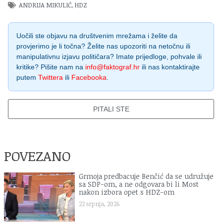
ANDRIJA MIKULIĆ
,
HDZ
Uočili ste objavu na društvenim mrežama i želite da
provjerimo je li točna? Želite nas upozoriti na netočnu ili
manipulativnu izjavu političara? Imate prijedloge, pohvale ili
kritike? Pišite nam na
info@faktograf.hr
ili nas kontaktirajte
putem
Twittera
ili
Facebooka
.
PITALI STE
POVEZANO
Grmoja predbacuje Benčić da se udružuje
sa SDP-om, a ne odgovara bi li Most
nakon izbora opet s HDZ-om
22 srpnja, 2026