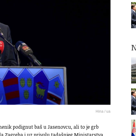
N
Hina / ua
enik podignut baš u Jasenovcu, ali to je grb
da Zagreba i uz privolu tadašnjeg Ministarstva