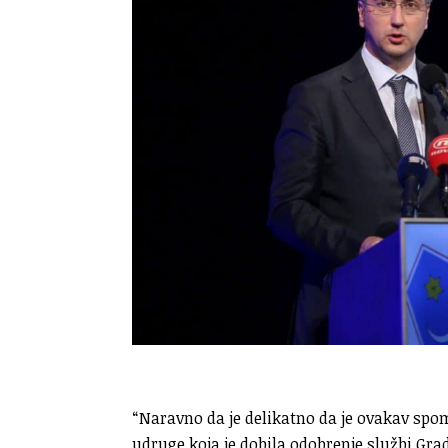
“Naravno da je delikatno da je ovakav spom
udruge koja je dobila odobrenje službi Gra