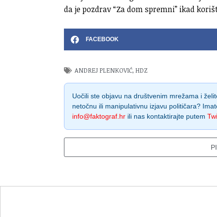
da je pozdrav “Za dom spremni” ikad koriš
FACEBOOK
ANDREJ PLENKOVIĆ
,
HDZ
Uočili ste objavu na društvenim mrežama i želite
netočnu ili manipulativnu izjavu političara? Imat
info@faktograf.hr
ili nas kontaktirajte putem
Twi
P