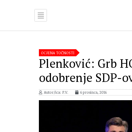
OCJENA TOČNOSTI
Plenković: Grb H
odobrenje SDP-ov
Autor/ica: P.V.
6 prosinca, 2016