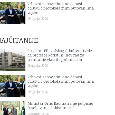
Vrhovni zapovjednik ne donosi
odluku o protokolarnim putovanjima
vojske
29 lipnja, 2026
AJČITANIJE
Studenti Filozofskog fakulteta tvrde
da profesor koristi njihov rad za
treniranje vlastitog AI modela
31 srpnja, 2026
Vrhovni zapovjednik ne donosi
odluku o protokolarnim putovanjima
vojske
29 lipnja, 2026
Ministar Grlić Radman nije potpisao
“useljavanje Pakistanaca”
22 srpnja, 2026