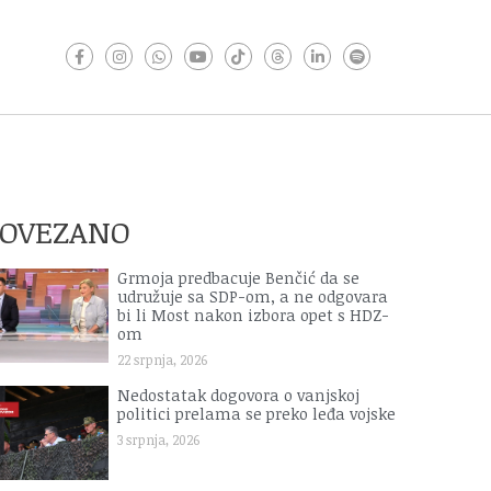
POVEZANO
Grmoja predbacuje Benčić da se
udružuje sa SDP-om, a ne odgovara
bi li Most nakon izbora opet s HDZ-
om
22 srpnja, 2026
Nedostatak dogovora o vanjskoj
politici prelama se preko leđa vojske
3 srpnja, 2026