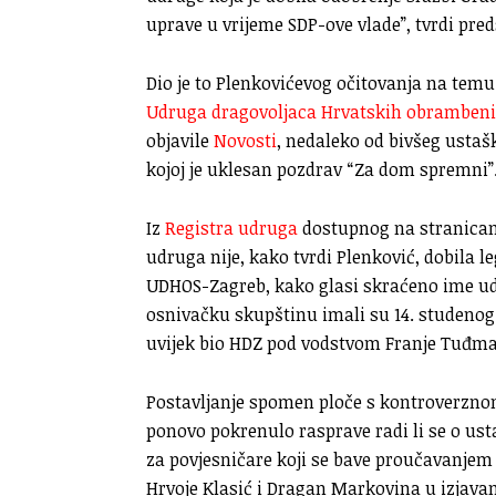
uprave u vrijeme SDP-ove vlade”, tvrdi pred
Dio je to Plenkovićevog očitovanja na tem
Udruga dragovoljaca Hrvatskih obrambeni
objavile
Novosti
, nedaleko od bivšeg ustaš
kojoj je uklesan pozdrav “Za dom spremni”
Iz
Registra udruga
dostupnog na stranicam
udruga nije, kako tvrdi Plenković, dobila l
UDHOS-Zagreb, kako glasi skraćeno ime udr
osnivačku skupštinu imali su 14. studenog i
uvijek bio HDZ pod vodstvom Franje Tuđm
Postavljanje spomen ploče s kontroverznom
ponovo pokrenulo rasprave radi li se o us
za povjesničare koji se bave proučavanjem
Hrvoje Klasić i Dragan Markovina u izjav