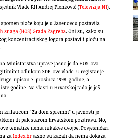
sjednik Vlade RH Andrej Plenković (
Televizija N1
).
u spomen ploče koju je u Jasenovcu postavila
h snaga (HOS) Grada Zagreba
. Oni su, kako su
kog koncentracijskog logora postavili ploču na
.
a Ministarstva uprave jasno je da HOS-ova
egitimitet odlukom SDP-ove vlade. U registar je
uge, upisan 7. prosinca 1998. godine, a
ste godine. Na vlasti u Hrvatskoj tada je još
ana.
 krilaticom “Za dom spremni” u javnosti je
taškom ili pak starom hrvatskom pozdravu. No,
 ove tematike nema nikakve dvojbe. Povjesničari
ama za
Index.hr
jasno su kazali da nema dokaza