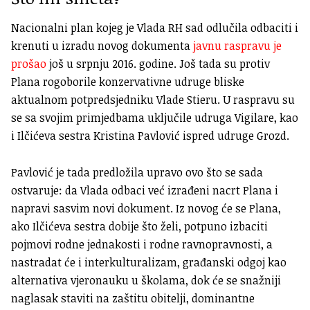
Nacionalni plan kojeg je Vlada RH sad odlučila odbaciti i
krenuti u izradu novog dokumenta
javnu raspravu je
prošao
još u srpnju 2016. godine. Još tada su protiv
Plana rogoborile konzervativne udruge bliske
aktualnom potpredsjedniku Vlade Stieru. U raspravu su
se sa svojim primjedbama uključile udruga Vigilare, kao
i Ilčićeva sestra Kristina Pavlović ispred udruge Grozd.
Pavlović je tada predložila upravo ovo što se sada
ostvaruje: da Vlada odbaci već izrađeni nacrt Plana i
napravi sasvim novi dokument. Iz novog će se Plana,
ako Ilčićeva sestra dobije što želi, potpuno izbaciti
pojmovi rodne jednakosti i rodne ravnopravnosti, a
nastradat će i interkulturalizam, građanski odgoj kao
alternativa vjeronauku u školama, dok će se snažniji
naglasak staviti na zaštitu obitelji, dominantne