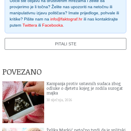
Uočili ste objavu na društvenim mrežama i želite da
provjerimo je li točna? Želite nas upozoriti na netočnu ili
manipulativnu izjavu političara? Imate prijedloge, pohvale ili
kritike? Pišite nam na
info@faktograf.hr
ili nas kontaktirajte
putem
Twittera
ili
Facebooka
.
PITALI STE
POVEZANO
Kampanja protiv ustavnih sudaca zbog
odluke o djetetu kojeg je rodila surogat
majka
30 siječnja, 2026
Željka Markić netočno tvrdi da je splitski