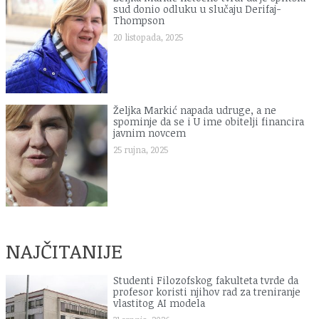
sud donio odluku u slučaju Derifaj-
Thompson
20 listopada, 2025
Željka Markić napada udruge, a ne
spominje da se i U ime obitelji financira
javnim novcem
25 rujna, 2025
NAJČITANIJE
Studenti Filozofskog fakulteta tvrde da
profesor koristi njihov rad za treniranje
vlastitog AI modela