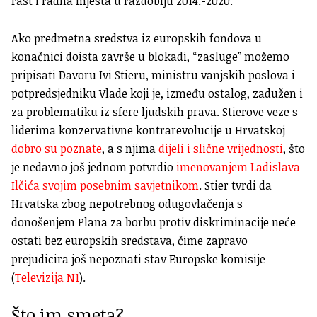
rast i radna mjesta u razdoblju 2014.-2020.
Ako predmetna sredstva iz europskih fondova u
konačnici doista završe u blokadi, “zasluge” možemo
pripisati Davoru Ivi Stieru, ministru vanjskih poslova i
potpredsjedniku Vlade koji je, između ostalog, zadužen i
za problematiku iz sfere ljudskih prava. Stierove veze s
liderima konzervativne kontrarevolucije u Hrvatskoj
dobro su poznate
, a s njima
dijeli i slične vrijednosti
, što
je nedavno još jednom potvrdio
imenovanjem Ladislava
Ilčića svojim posebnim savjetnikom
. Stier tvrdi da
Hrvatska zbog nepotrebnog odugovlačenja s
donošenjem Plana za borbu protiv diskriminacije neće
ostati bez europskih sredstava, čime zapravo
prejudicira još nepoznati stav Europske komisije
(
Televizija N1
).
Što im smeta?