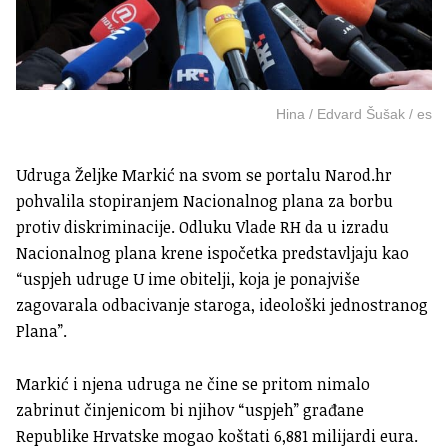
Hina / Edvard Šušak / es
Udruga Željke Markić na svom se portalu Narod.hr
pohvalila stopiranjem Nacionalnog plana za borbu
protiv diskriminacije. Odluku Vlade RH da u izradu
Nacionalnog plana krene ispočetka predstavljaju kao
“uspjeh udruge U ime obitelji, koja je ponajviše
zagovarala odbacivanje staroga, ideološki jednostranog
Plana”.
Markić i njena udruga ne čine se pritom nimalo
zabrinut činjenicom bi njihov “uspjeh” građane
Republike Hrvatske mogao koštati 6,881 milijardi eura.