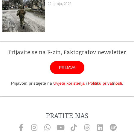
29 lipnja, 2026
Prijavite se na F-zin, Faktografov newsletter
PRIJAVA
Prijavom pristajete na
Uvjete korištenja
i
Politiku privatnosti
.
PRATITE NAS