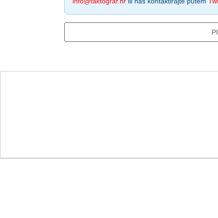
info@faktograf.hr
ili nas kontaktirajte putem
Twi
P