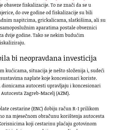
e obaveze fiskalizacije. To ne znači da se u
erice, do ove godine od fiskalizacije su bili
adnim napitcima, grickalicama, slatkišima, ali su
a samoposlužnim aparatima postale obveznici
ti za dvije godine. Tako se nekim budućim
skaliziraju.
ila bi neopravdana investicija
m kućicama, situacija je nešto složenija i, sudeći
 sustavima naplate koje koncesionari koriste.
 dionicama autocesti upravljaju i koncesionari
 i Autocesta Zagreb-Macelj (AZM).
late cestarine (ENC) dobiju račun R-1 prilikom
sno na mjesečnom obračunu korištenja autocesta
Korisnicima koji cestarinu plaćaju gotovinom