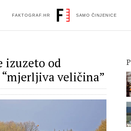
FAKTOGRAF.HR
SAMO ČINJENICE
e izuzeto od
e “mjerljiva veličina”