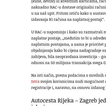
(kune, devize) ili kreditnim karticama, rač
naknadno HAC-u dostave originalni računi
u na naš upit. Pritom ističu kako u susta
izdavanja R1 računa na naplatnoj postaji“.
U HAC-u napominju i kako su razmatrali 
naplatne postaje, „međutim to bi u određ
naplatnim postajama, a nama je prioritet 
objašnjavaju kako bi cijena nadogradnje s
zahtjeva, bila neopravdana investicija – god
odnosu na 50 milijuna transakcija svega 0,
Na isti način, prema podacima s mrežnih st
Istra
svojim korisnicima nudi mogućnost d
registracije i, naravno, na osnovu izdanog
Autocesta Rijeka – Zagreb jed