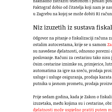
naknadno zatražiti telefonom i poslati poš
Faktograf dobio od čitatelja koji nam je n
u Zagrebu na kojoj se može dobiti R1 račun
Niz izuzetih iz sustava fiskal
Odgovor na pitanje o fiskalizaciji računa z
ostalim autocestama, krije se u samom
Za
su navedene djelatnosti, odnosno porezni ob
poslovanje. Računi za cestarinu tako nisu j
Osim cestarine iznimke su, primjerice, lutr
automatima za igre na sreću, prodaja pro
usluge i usluge osiguranja, prodaja karata i
putnika u javnom prometu, prodaja proizv
Prije sedam godina, kada je Zakon o fiskal
izuzetaka, među kojima su i cestarine, obr
djelatnosti može uspješno pratiti putem mje