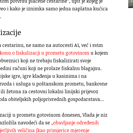
tom potvrdu plaćene cestarine“, upit je kojeg je
aveo i kako je iznimka samo jedna naplatna kućica
.
izacije
a cestarinu, ne samo na autocesti A1, već i svim
konu o fiskalizacji u prometu gotovinom
u kojem
veznici koji ne trebaju fiskalizirati svoje
edini računi koji ne prolaze fiskalnu blagajnu.
ijske igre, igre klađenja u kasinima i na
izvoda i usluga u poštanskom prometu, bankovne
li žetona za cestovni lokalni linijski prijevoz
oda obiteljskih poljoprivrednih gospodarstava…
izaciji u prometu gotovinom donesen, Vlada je niz
azložila navodeći da se
„obavljanje određenih
rljivih veličina (kao primjerice mjerenje