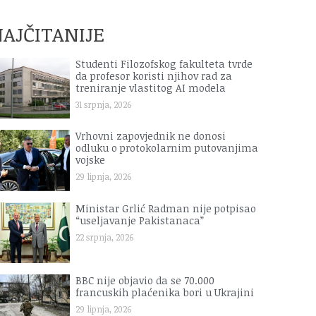
AJČITANIJE
Studenti Filozofskog fakulteta tvrde
da profesor koristi njihov rad za
treniranje vlastitog AI modela
31 srpnja, 2026
Vrhovni zapovjednik ne donosi
odluku o protokolarnim putovanjima
vojske
29 lipnja, 2026
Ministar Grlić Radman nije potpisao
“useljavanje Pakistanaca”
22 srpnja, 2026
BBC nije objavio da se 70.000
francuskih plaćenika bori u Ukrajini
29 lipnja, 2026