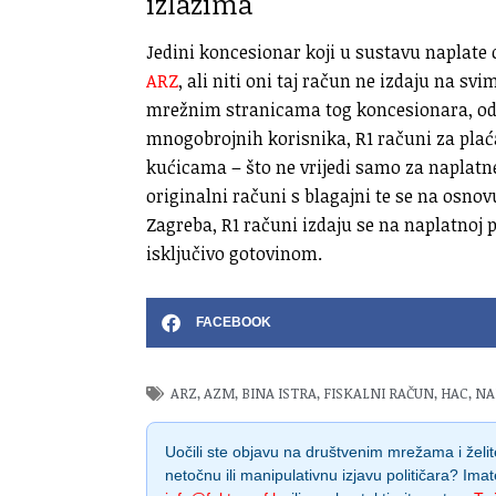
izlazima
Jedini koncesionar koji u sustavu naplate
ARZ
, ali niti oni taj račun ne izdaju na 
mrežnim stranicama tog koncesionara, od t
mnogobrojnih korisnika, R1 računi za plać
kućicama – što ne vrijedi samo za naplatne
originalni računi s blagajni te se na osnovu
Zagreba, R1 računi izdaju se na naplatnoj p
isključivo gotovinom.
FACEBOOK
ARZ
,
AZM
,
BINA ISTRA
,
FISKALNI RAČUN
,
HAC
,
NA
Uočili ste objavu na društvenim mrežama i želite
netočnu ili manipulativnu izjavu političara? Imat