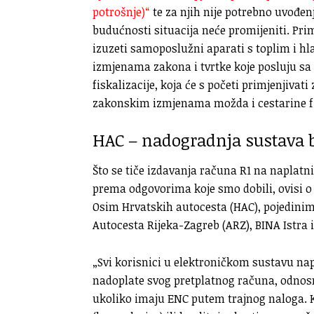
potrošnje)“
te za njih nije potrebno uvođenj
budućnosti situacija neće promijeniti. Primj
izuzeti samoposlužni aparati s toplim i hl
izmjenama zakona i tvrtke koje posluju s
fiskalizacije, koja će s početi primjenjiva
zakonskim izmjenama možda i cestarine fi
HAC – nadogradnja sustava b
Što se tiče izdavanja računa R1 na naplatni
prema odgovorima koje smo dobili, ovisi o
Osim Hrvatskih autocesta (HAC), pojedinim
Autocesta Rijeka-Zagreb (ARZ), BINA Istra
„Svi korisnici u elektroničkom sustavu nap
nadoplate svog pretplatnog računa, odno
ukoliko imaju ENC putem trajnog naloga. 