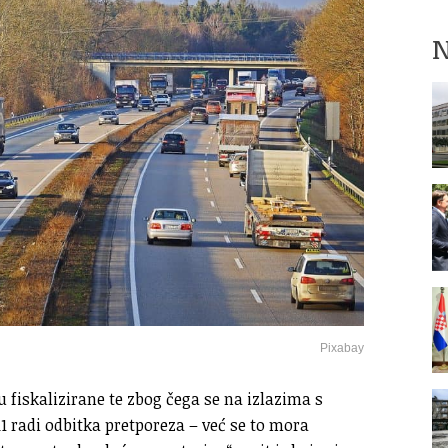
N
Pixabay
 fiskalizirane te zbog čega se na izlazima s
1 radi odbitka pretporeza – već se to mora