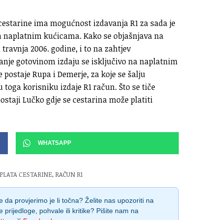
 cestarine ima mogućnost izdavanja R1 za sada je
svim naplatnim kućicama. Kako se objašnjava na
ravnja 2006. godine, i to na zahtjev
anje gotovinom izdaju se isključivo na naplatnim
 postaje Rupa i Demerje, za koje se šalju
 toga korisniku izdaje R1 račun. Što se tiče
ostaji Lučko gdje se cestarina može platiti
WHATSAPP
PLATA CESTARINE
,
RAČUN R1
 da provjerimo je li točna? Želite nas upozoriti na
e prijedloge, pohvale ili kritike? Pišite nam na