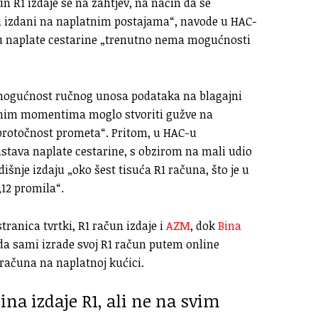
un R1 izdaje se na zahtjev, na način da se
 izdani na naplatnim postajama“, navode u HAC-
vu naplate cestarine „trenutno nema mogućnosti
mogućnost ručnog unosa podataka na blagajni
enim momentima moglo stvoriti gužve na
protočnost prometa“. Pritom, u HAC-u
ustava naplate cestarine, s obzirom na mali udio
išnje izdaju „oko šest tisuća R1 računa, što je u
12 promila“.
ranica tvrtki, R1 račun izdaje i
AZM
, dok
Bina
a sami izrade svoj R1 račun putem online
 računa na naplatnoj kućici.
ina izdaje R1, ali ne na svim