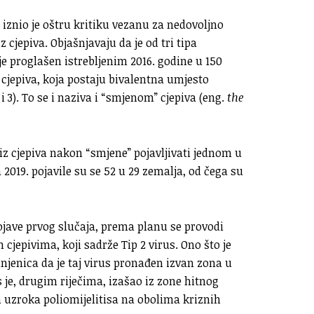
iznio je oštru kritiku vezanu za nedovoljno
 cjepiva. Objašnjavaju da je od tri tipa
 je proglašen istrebljenim 2016. godine u 150
 cjepiva, koja postaju bivalentna umjesto
 i 3). To se i naziva i “smjenom” cjepiva (eng.
the
iz cjepiva nakon “smjene” pojavljivati jednom u
a 2019. pojavile su se 52 u 29 zemalja, od čega su
ojave prvog slučaja, prema planu se provodi
jepivima, koji sadrže Tip 2 virus. Ono što je
njenica da je taj virus pronađen izvan zona u
s je, drugim riječima, izašao iz zone hitnog
h uzroka poliomijelitisa na obolima kriznih