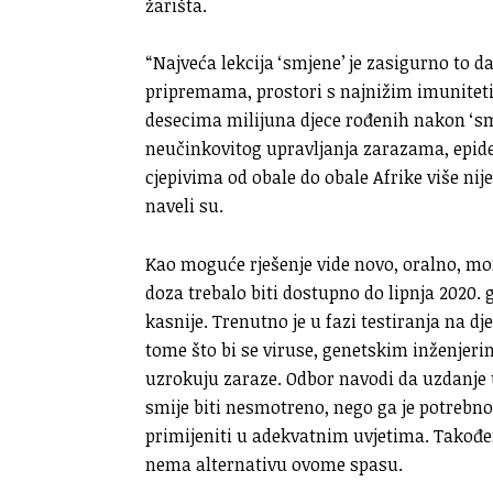
žarišta.
“Najveća lekcija ‘smjene’ je zasigurno to 
pripremama, prostori s najnižim imuniteti
desecima milijuna djece rođenih nakon ‘smje
neučinkovitog upravljanja zarazama, epide
cjepivima od obale do obale Afrike više nij
naveli su.
Kao moguće rješenje vide novo, oralno, mono
doza trebalo biti dostupno do lipnja 2020.
kasnije. Trenutno je u fazi testiranja na dj
tome što bi se viruse, genetskim inženjer
uzrokuju zaraze. Odbor navodi da uzdanje
smije biti nesmotreno, nego ga je potrebn
primijeniti u adekvatnim uvjetima. Također
nema alternativu ovome spasu.