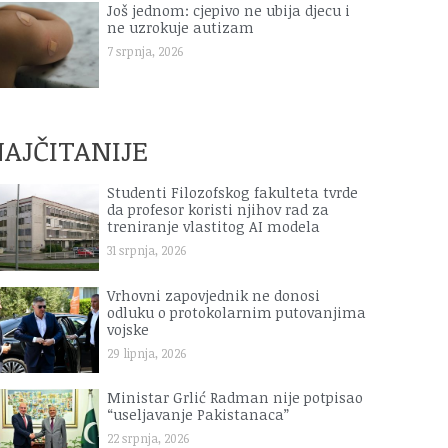
Još jednom: cjepivo ne ubija djecu i
ne uzrokuje autizam
7 srpnja, 2026
AJČITANIJE
Studenti Filozofskog fakulteta tvrde
da profesor koristi njihov rad za
treniranje vlastitog AI modela
31 srpnja, 2026
Vrhovni zapovjednik ne donosi
odluku o protokolarnim putovanjima
vojske
29 lipnja, 2026
Ministar Grlić Radman nije potpisao
“useljavanje Pakistanaca”
22 srpnja, 2026