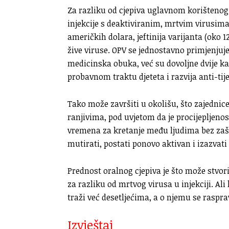
Za razliku od cjepiva uglavnom korištenog
injekcije s deaktiviranim, mrtvim virusima,
američkih dolara, jeftinija varijanta (oko 12
žive viruse. OPV se jednostavno primjenjuje 
medicinska obuka, već su dovoljne dvije ka
probavnom traktu djeteta i razvija anti-tije
Tako može završiti u okolišu, što zajednic
ranjivima, pod uvjetom da je procijepljenos
vremena za kretanje među ljudima bez zaš
mutirati, postati ponovo aktivan i izazvati
Prednost oralnog cjepiva je što može stvor
za razliku od mrtvog virusa u injekciji. Ali
traži već desetljećima, a o njemu se rasprav
Izvještaj