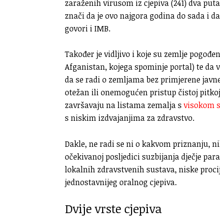
zaraženih virusom iz cjepiva (241) dva puta
znači da je ovo najgora godina do sada i d
govori i IMB.
Također je vidljivo i koje su zemlje pogođ
Afganistan, kojega spominje portal) te da
da se radi o zemljama bez primjerene javne
otežan ili onemogućen pristup čistoj pitko
završavaju na listama zemalja s
visokom 
s niskim izdvajanjima za zdravstvo.
Dakle, ne radi se ni o kakvom priznanju, n
očekivanoj posljedici suzbijanja dječje par
lokalnih zdravstvenih sustava, niske procije
jednostavnijeg oralnog cjepiva.
Dvije vrste cjepiva