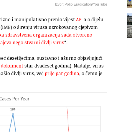
Izvor: Polio Eradication/YouTube
ecizno i manipulativno prenio vijest
AP
-a o dijelu
(IMB) o širenju virusa uzrokovanog cjepivom
ka zdravstvena organizacija sada otvoreno
ajeva nego stvarni divlji virus
“.
eć desetljećima, sustavno i ažurno objavljujući
n dokument
star dvadeset godina). Nadalje, virus
ašio divlji virus, već
prije par godina
, o čemu je