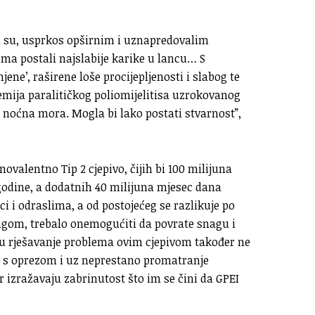
da su, usprkos opširnim i uznapredovalim
ma postali najslabije karike u lancu… S
ne’, raširene loše procijepljenosti i slabog te
mija paralitičkog poliomijelitisa uzrokovanog
e noćna mora. Mogla bi lako postati stvarnost”,
valentno Tip 2 cjepivo, čijih bi 100 milijuna
 godine, a dodatnih 40 milijuna mjesec dana
eci i odraslima, a od postojećeg se razlikuje po
ingom, trebalo onemogućiti da povrate snagu i
 u rješavanje problema ovim cjepivom također ne
o s oprezom i uz neprestano promatranje
 izražavaju zabrinutost što im se čini da GPEI