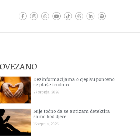
POVEZANO
Dezinformacijama o cjepivu ponovno
se plaše trudnice
27 srpnja, 2026
Nije točno da se autizam detektira
samo kod djece
16 srpnja, 2026