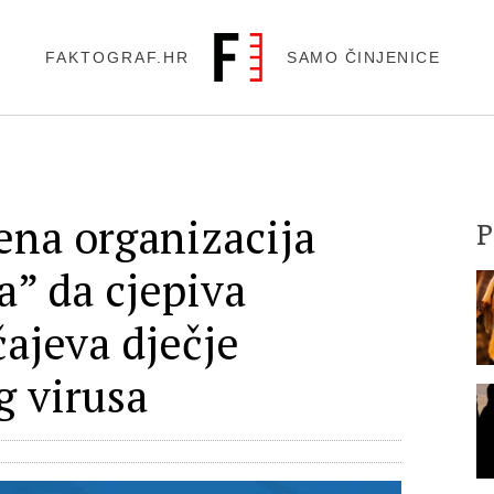
FAKTOGRAF.HR
SAMO ČINJENICE
ena organizacija
a” da cjepiva
čajeva dječje
g virusa