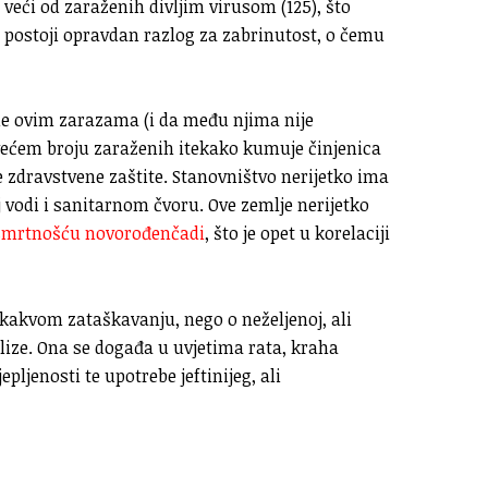
 veći od zaraženih divljim virusom (125), što
a postoji opravdan razlog za zabrinutost, o čemu
ene ovim zarazama (i da među njima nije
 većem broju zaraženih itekako kumuje činjenica
 zdravstvene zaštite. Stanovništvo nerijetko ima
j vodi i sanitarnom čvoru. Ove zemlje nerijetko
smrtnošću novorođenčadi
, što je opet u korelaciji
ikakvom zataškavanju, nego o neželjenoj, ali
alize. Ona se događa u uvjetima rata, kraha
pljenosti te upotrebe jeftinijeg, ali