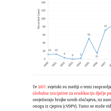
Te
2017.
svjetski su mediji o temi raspravlj
Globalne inicijative za eradikaciju dječje pa
osvježavaju brojke novih slučajeva, uz nav
onoga iz cjepiva (cVDPV). Tamo se može vidje