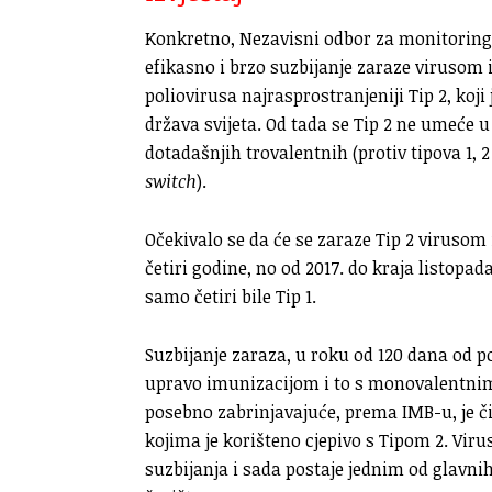
Konkretno, Nezavisni odbor za monitoring 
efikasno i brzo suzbijanje zaraze virusom iz
poliovirusa najrasprostranjeniji Tip 2, koji
država svijeta. Od tada se Tip 2 ne umeće u
dotadašnjih trovalentnih (protiv tipova 1, 2
switch
).
Očekivalo se da će se zaraze Tip 2 virusom 
četiri godine, no od 2017. do kraja listopad
samo četiri bile Tip 1.
Suzbijanje zaraza, u roku od 120 dana od p
upravo imunizacijom i to s monovalentnim c
posebno zabrinjavajuće, prema IMB-u, je či
kojima je korišteno cjepivo s Tipom 2. Viru
suzbijanja i sada postaje jednim od glavni