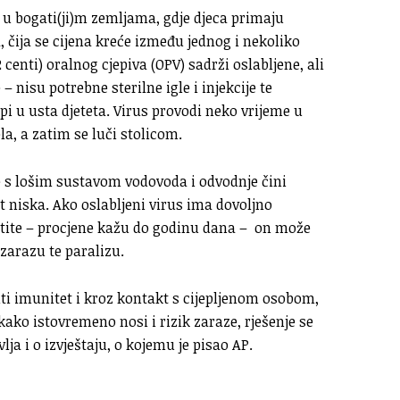
 u bogati(ji)m zemljama, gdje djeca primaju
 čija se cijena kreće između jednog i nekoliko
 centi) oralnog cjepiva (OPV) sadrži oslabljene, ali
– nisu potrebne sterilne igle i injekcije te
pi u usta djeteta. Virus provodi neko vrijeme u
la, a zatim se luči stolicom.
e s lošim sustavom vodovoda i odvodnje čini
t niska. Ako oslabljeni virus ima dovoljno
tite – procjene kažu do godinu dana – on može
 zarazu te paralizu.
iti imunitet i kroz kontakt s cijepljenom osobom,
 kako istovremeno nosi i rizik zaraze, rješenje se
lja i o izvještaju, o kojemu je pisao AP.