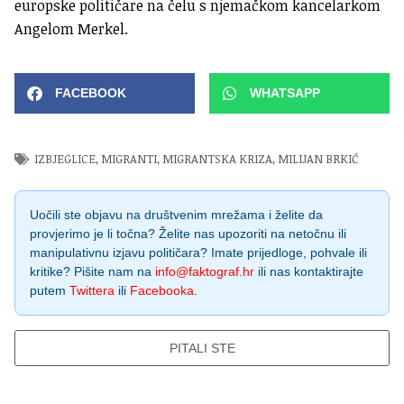
europske političare na čelu s njemačkom kancelarkom
Angelom Merkel.
FACEBOOK
WHATSAPP
IZBJEGLICE
,
MIGRANTI
,
MIGRANTSKA KRIZA
,
MILIJAN BRKIĆ
Uočili ste objavu na društvenim mrežama i želite da
provjerimo je li točna? Želite nas upozoriti na netočnu ili
manipulativnu izjavu političara? Imate prijedloge, pohvale ili
kritike? Pišite nam na
info@faktograf.hr
ili nas kontaktirajte
putem
Twittera
ili
Facebooka
.
PITALI STE