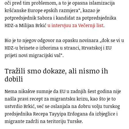
oči pred tim problemom, a to je opasna islamizacija
kršćanske Europe epskih razmjera“, kazao je
potpredsjednik Sabora i kandidat za potpredsjednika
HDZ-a Milijan Brkić
u intervjuu za Večernji list
.
Bio je to njegov odgovor na opasku novinara „dok se vi u
HDZ-u brinete o izborima u stranci, Hrvatskoj i EU
prijeti novi migracijski val“.
Tražili smo dokaze, ali nismo ih
dobili
Nema nikakve sumnje da EU u zadnjih šest godina nije
našla pravi recept za migrantsku krizu, kao što je to
ustvrdio Brkić, već se oslanjala na dobru volju turskog
predsjednika Recepa Tayyipa Erdogana da izbjeglice i
migrante zadrži na teritoriju Turske.