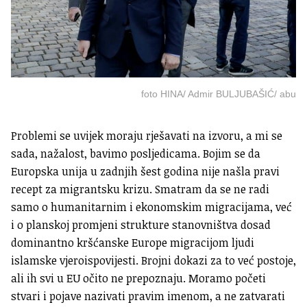
foto HINA/ Admir BULJUBAŠIĆ/ abu
Problemi se uvijek moraju rješavati na izvoru, a mi se
sada, nažalost, bavimo posljedicama. Bojim se da
Europska unija u zadnjih šest godina nije našla pravi
recept za migrantsku krizu. Smatram da se ne radi
samo o humanitarnim i ekonomskim migracijama, već
i o planskoj promjeni strukture stanovništva dosad
dominantno kršćanske Europe migracijom ljudi
islamske vjeroispovijesti. Brojni dokazi za to već postoje,
ali ih svi u EU očito ne prepoznaju. Moramo početi
stvari i pojave nazivati pravim imenom, a ne zatvarati