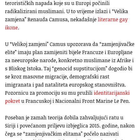
terorističkih napada koje su u Europi počinili
radikalizirani muslimani. U to vrijeme izlazi i “Velika
zamjena” Renauda Camusa, nekadašnje
literarne gay
ikone
.
U “Velikoj zamjeni” Camus upozorava da “zamjenjivačke
elite” imaju plan zamijeniti bijele Francuze i Europljane
za neeuropske narode, konkretno muslimane iz Afrike i
s Bliskog Istoka. Taj “genocid supstitucijom” dogodio bi
se kroz masovne migracije, demografski rast
imigranata i pad nataliteta europskog stanovništva.
Pozornicu za promociju su mu pružili
identitarijanski
pokret
u Francuskoj i Nacionalni Front Marine Le Pen.
Poseban je zamah teorija dobila zahvaljujući ratu u
Siriji i povećanom priljevu izbjeglica 2015. godine, nakon
čega se “zamjenjivačkim elitama” počelo nazivati