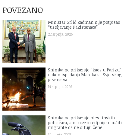
POVEZANO
Ministar Grlić Radman nije potpisao
“useljavanje Pakistanaca”
22 srpnja, 2026
Snimka ne prikazuje “kaos u Parizu”
nakon ispadanja Maroka sa Svjetskog
prvenstva
14 srpnja, 2026
Snimka ne prikazuje ples finskih
političara, a ni njezin cilj nije naučiti
migrante da ne siluju žene
30 lipnja, 2026