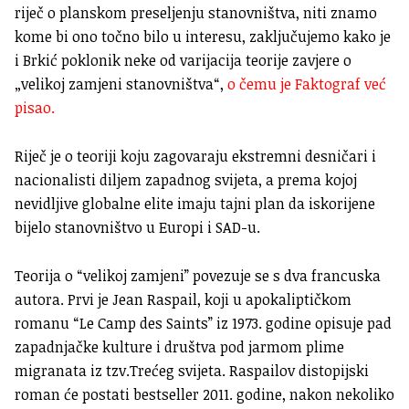
riječ o planskom preseljenju stanovništva, niti znamo
kome bi ono točno bilo u interesu, zaključujemo kako je
i Brkić poklonik neke od varijacija teorije zavjere o
„velikoj zamjeni stanovništva“,
o čemu je Faktograf već
pisao.
Riječ je o teoriji koju zagovaraju ekstremni desničari i
nacionalisti diljem zapadnog svijeta, a prema kojoj
nevidljive globalne elite imaju tajni plan da iskorijene
bijelo stanovništvo u Europi i SAD-u.
Teorija o “velikoj zamjeni” povezuje se s dva francuska
autora. Prvi je Jean Raspail, koji u apokaliptičkom
romanu “Le Camp des Saints” iz 1973. godine opisuje pad
zapadnjačke kulture i društva pod jarmom plime
migranata iz tzv.Trećeg svijeta. Raspailov distopijski
roman će postati bestseller 2011. godine, nakon nekoliko