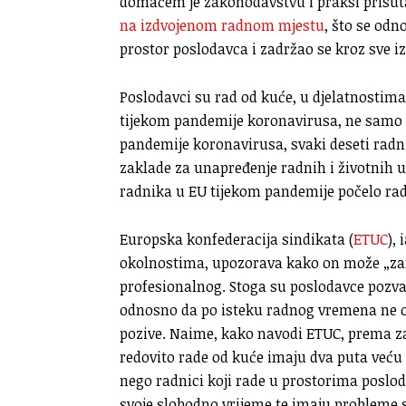
domaćem je zakonodavstvu i praksi prisut
na izdvojenom radnom mjestu
, što se odn
prostor poslodavca i zadržao se kroz sve 
Poslodavci su rad od kuće, u djelatnostima
tijekom pandemije koronavirusa, ne samo u H
pandemije koronavirusa, svaki deseti radni
zaklade za unapređenje radnih i životnih uv
radnika u EU tijekom pandemije počelo rad
Europska konfederacija sindikata (
ETUC
),
okolnostima, upozorava kako on može „zam
profesionalnog. Stoga su poslodavce pozval
odnosno da po isteku radnog vremena ne o
pozive. Naime, kako navodi ETUC, prema zad
redovito rade od kuće imaju dva puta veću vj
nego radnici koji rade u prostorima posloda
svoje slobodno vrijeme te imaju probleme 