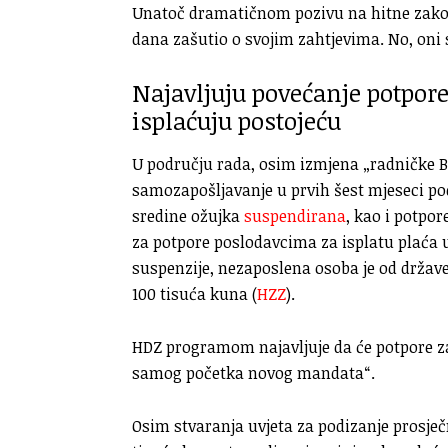
Unatoč dramatičnom pozivu na hitne zakon
dana zašutio o svojim zahtjevima. No, oni
Najavljuju povećanje potpor
isplaćuju postojeću
U području rada, osim izmjena „radničke B
samozapošljavanje u prvih šest mjeseci pod
sredine ožujka
suspendirana
, kao i potpo
za potpore poslodavcima za isplatu plaća
suspenzije, nezaposlena osoba je od države
100 tisuća kuna (
HZZ
).
HDZ programom najavljuje da će potpore za
samog početka novog mandata“.
Osim stvaranja uvjeta za podizanje prosje