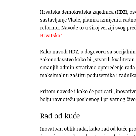
Hrvatska demokratska zajednica (HDZ), osv
sastavljanje Vlade, planira izmijeniti rad
reformu. Navode to u široj verziji svog p
Hrvatska“
.
Kako navodi HDZ, u dogovoru sa socijalnim
zakonodavstvo kako bi „stvorili kvalitetan
smanjili administrativno opterećenje rada 
maksimalnu zaštitu poduzetnika i radnika
Pritom navode i kako će poticati „inovativ
bolju ravnotežu poslovnog i privatnog živ
Rad od kuće
Inovativni oblik rada, kako rad od kuće 