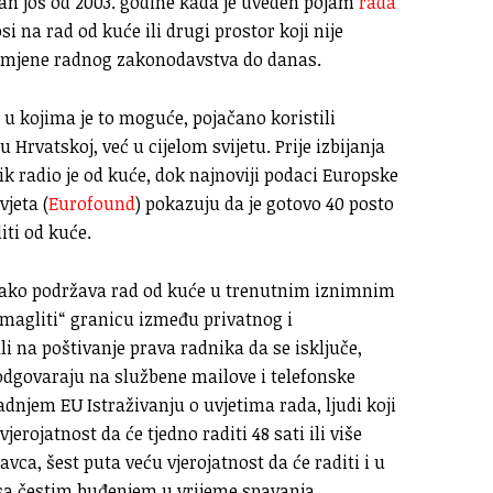
an još od 2003. godine kada je uveden pojam
rada
osi na rad od kuće ili drugi prostor koji nije
izmjene radnog zakonodavstva do danas.
 u kojima je to moguće, pojačano koristili
rvatskoj, već u cijelom svijetu. Prije izbijanja
k radio je od kuće, dok najnoviji podaci Europske
jeta (
Eurofound
) pokazuju da je gotovo 40 posto
iti od kuće.
 iako podržava rad od kuće u trenutnim iznimnim
agliti“ granicu između privatnog i
i na poštivanje prava radnika da se isključe,
dgovaraju na službene mailove i telefonske
njem EU Istraživanju o uvjetima rada, ljudi koji
erojatnost da će tjedno raditi 48 sati ili više
vca, šest puta veću vjerojatnost da će raditi i u
sa čestim buđenjem u vrijeme spavanja.