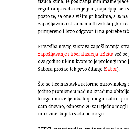
tisuća kuna, te podizanja minimalne plaće
reguliranja rada nedjeljom, najavljuje se i
posto te, za one s višim prihodima, s 36 na 
zapošljavanja stranaca u Hrvatskoj „koji će 
primjereno i brzo odgovoriti na potrebe trž
Provedba novog sustava zapošljavanja str
zapošljavanje i liberalizacija tržišta
već se 
ove godine ukinu kvote to je prolongirano 
Sabora prošao tek prvo čitanje (
Sabor
).
Što se tiče nastavka reforme mirovinskog 
jedino promjene u načinu izračuna obiteljs
kruga umirovljenika koji mogu raditi i pri
sata dnevno, odnosno 20 sati tjedno mogli ra
mirovine, koji to sada ne mogu.