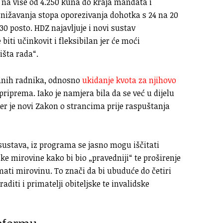
 na više od 4.250 kuna do kraja mandata i
 snižavanja stopa oporezivanja dohotka s 24 na 20
30 posto. HDZ najavljuje i novi sustav
biti učinkovit i fleksibilan jer će moći
išta rada“.
anih radnika, odnosno
ukidanje kvota za njihovo
priprema. Iako je namjera bila da se već u dijelu
jer je novi Zakon o strancima prije raspuštanja
sustava, iz programa se jasno mogu iščitati
ke mirovine kako bi bio „pravedniji“ te proširenje
mati mirovinu. To znači da bi ubuduće do četiri
diti i primatelji obiteljske te invalidske