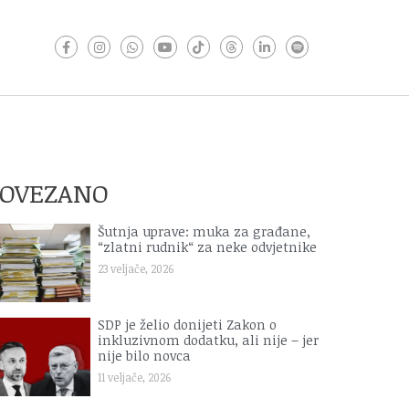
POVEZANO
Šutnja uprave: muka za građane,
“zlatni rudnik“ za neke odvjetnike
23 veljače, 2026
SDP je želio donijeti Zakon o
inkluzivnom dodatku, ali nije – jer
nije bilo novca
11 veljače, 2026