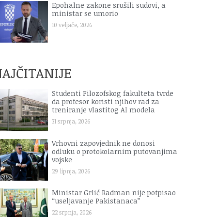
Epohalne zakone srušili sudovi, a
ministar se umorio
10 veljače, 2026
AJČITANIJE
Studenti Filozofskog fakulteta tvrde
da profesor koristi njihov rad za
treniranje vlastitog AI modela
31 srpnja, 2026
Vrhovni zapovjednik ne donosi
odluku o protokolarnim putovanjima
vojske
29 lipnja, 2026
Ministar Grlić Radman nije potpisao
“useljavanje Pakistanaca”
22 srpnja, 2026