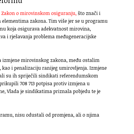
reformu
i
Zakon o mirovinskom osiguranju,
što znači i
 elementima zakona. Tim više jer se u programu
rmu koja
osigurava adekvatnost mirovina,
ava i rješavanja problema međugeneracijske
ela izmjene mirovinskog zakona, među ostalim
 kao i penalizaciju ranijeg umirovljenja. Izmjene
ali su ih spriječili sindikati referendumskom
 prikupili 708 713 potpisa protiv izmjena u
, Vlada je sindikatima priznala pobjedu te je
amu, nisu odustali od promjena, ali o njima