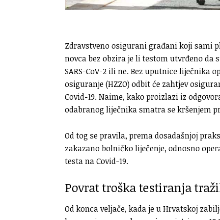
Zdravstveno osigurani građani koji sami p
novca bez obzira je li testom utvrđeno da
SARS-CoV-2 ili ne. Bez uputnice liječnika 
osiguranje (HZZO) odbit će zahtjev osigur
Covid-19. Naime, kako proizlazi iz odgovor
odabranog liječnika smatra se kršenjem p
Od tog se pravila, prema dosadašnjoj praks
zakazano bolničko liječenje, odnosno oper
testa na Covid-19.
Povrat troška testiranja traž
Od konca veljače, kada je u Hrvatskoj zabi