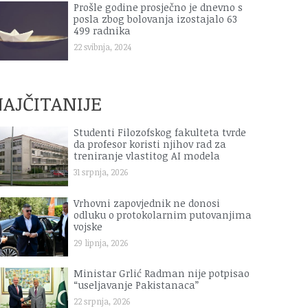
Prošle godine prosječno je dnevno s
posla zbog bolovanja izostajalo 63
499 radnika
22 svibnja, 2024
AJČITANIJE
Studenti Filozofskog fakulteta tvrde
da profesor koristi njihov rad za
treniranje vlastitog AI modela
31 srpnja, 2026
Vrhovni zapovjednik ne donosi
odluku o protokolarnim putovanjima
vojske
29 lipnja, 2026
Ministar Grlić Radman nije potpisao
“useljavanje Pakistanaca”
22 srpnja, 2026