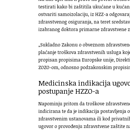
testirati kako bi zaštitila ukućane u kućan
ostvariti samoizolaciju, iz HZZ-a odgovara
zdravstvenog osiguranja, na teret sredsta
izabranog doktora primarne zdravstvene za
„Sukladno Zakonu o obveznom zdravstveno
plaćanje troškova zdravstvenih usluga koje
propisan propisima Europske unije, Dire
ZOZO-om, odnosno podzakonskim propisim
Medicinska indikacija ugovo
postupanje HZZO-a
Napominju pritom da troškove zdravstvene
indicirana te da je indikacija postavljenja
zdravstvenim ustanovama ili kod privatnih
ugovor o provođenju zdravstvene zaštite n