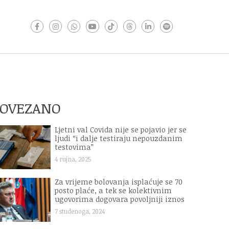
POVEZANO
Ljetni val Covida nije se pojavio jer se
ljudi “i dalje testiraju nepouzdanim
testovima”
4 rujna, 2025
Za vrijeme bolovanja isplaćuje se 70
posto plaće, a tek se kolektivnim
ugovorima dogovara povoljniji iznos
7 studenoga, 2024