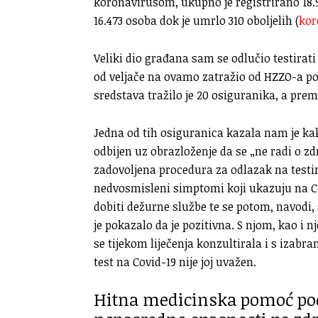
koronavirusom, ukupno je registrirano 18.9
16.473 osoba dok je umrlo 310 oboljelih (
kor
Veliki dio građana sam se odlučio testirati i
od veljače na ovamo zatražio od HZZO-a pov
sredstava tražilo je 20 osiguranika, a pr
Jedna od tih osiguranica kazala nam je kak
odbijen uz obrazloženje da se „ne radi o zd
zadovoljena procedura za odlazak na testir
nedvosmisleni simptomi koji ukazuju na Co
dobiti dežurne službe te se potom, navodi, 
je pokazalo da je pozitivna. S njom, kao i
se tijekom liječenja konzultirala i s izab
test na Covid-19 nije joj uvažen.
Hitna medicinska pomoć po