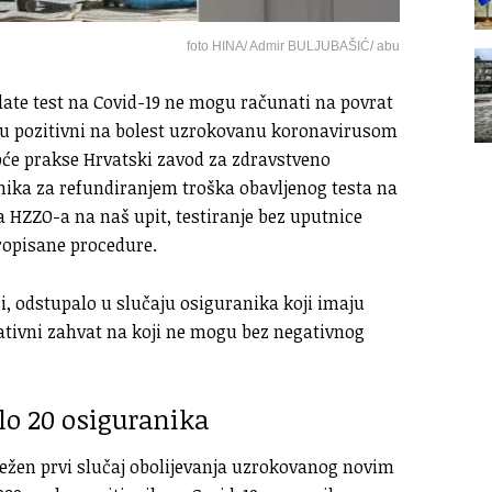
foto HINA/ Admir BULJUBAŠIĆ/ abu
late test na Covid-19 ne mogu računati na povrat
 su pozitivni na bolest uzrokovanu koronavirusom
opće prakse Hrvatski zavod za zdravstveno
anika za refundiranjem troška obavljenog testa na
a HZZO-a na naš upit, testiranje bez uputnice
ropisane procedure.
i, odstupalo u slučaju osiguranika koji imaju
ativni zahvat na koji ne mogu bez negativnog
ilo 20 osiguranika
lježen prvi slučaj obolijevanja uzrokovanog novim