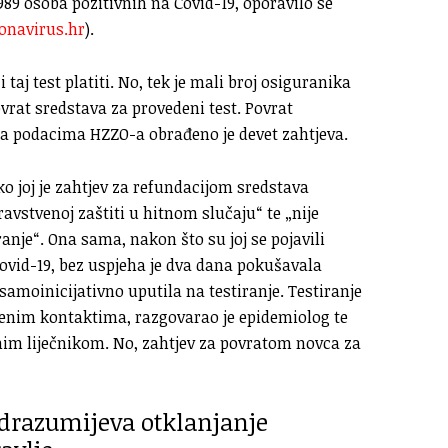
89 osoba pozitivnih na Covid-19, oporavilo se
onavirus.hr
).
 taj test platiti. No, tek je mali broj osiguranika
rat sredstava za provedeni test. Povrat
ema podacima HZZO-a obrađeno je devet zahtjeva.
o joj je zahtjev za refundacijom sredstava
ravstvenoj zaštiti u hitnom slučaju“ te „nije
anje“. Ona sama, nakon što su joj se pojavili
vid-19, bez uspjeha je dva dana pokušavala
samoinicijativno uputila na testiranje. Testiranje
 njenim kontaktima, razgovarao je epidemiolog te
ranim liječnikom. No, zahtjev za povratom novca za
drazumijeva otklanjanje