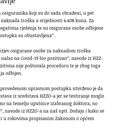
avlje
osiguranika koji su do sada obrađeni, u pet
naknada troška u vrijednosti 4.408 kuna. Za
egativna rješenja te su osigurane osobe odbijene
ostupka su obustavljena“.
ahtjev osigurane osobe za naknadom troška
 nalaz na Covid-19 bio pozitivan“, navode iz HZZ-
ozitivna nije poštovala proceduru te je zbog toga
ja odbijen.
u provedenom upravnom postupku utvrđeno je da
stava iz sredstava HZZO-a jer se testiranje moglo
no na temelju uputnice izabranog doktora, no
“, navode iz HZZO-a na naš upit. Dodaju i kako se
iti u rokovima propisanim Zakonom o općem