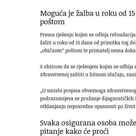
Moguća je žalba u roku od 15
poštom
Prema rješenju kojim se odbija refundacija
žaliti u roku od 15 dana od primitka tog d
„običnom“ poštom te primatelj nema doka
S obzirom da se rješenjem kojim se odbija 
zdravstvenoj zaštiti u hitnom slučaju, zan
„U smislu propisa obveznoga zdravstven
podrazumijeva se pružanje dijagnostičkih i
otklanjanju neposredne opasnosti po život 
Svaka osigurana osoba može t
pitanje kako će proći