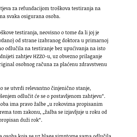
tjeva za refundacijom troškova testiranja na
ima svaka osigurana osoba.
škove testiranja, neovisno o tome da li joj je
vdano) od strane izabranog doktora u primarnoj
vno odlučila na testiranje bez upućivanja na isto
dnijeti zahtjev HZZO-u, uz obvezno prilaganje
riginal osobnog računa za plaćenu zdravstvenu
 se utvrdi relevantno činjenično stanje,
šenjem odlučit će se o postavljenom zahtjevu“.
soba ima pravo žalbe „u rokovima propisanim
Prema tom zakonu, „žalba se izjavljuje u roku od
propisan duži rok“.
va osoba koja se uz blage simptome sama odlučila