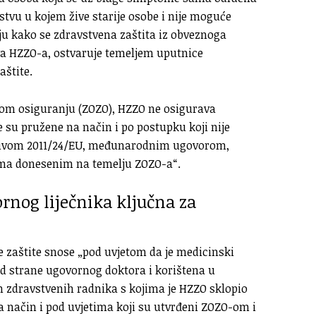
stvu u kojem žive starije osobe i nije moguće
ju kako se zdravstvena zaštita iz obveznoga
va HZZO-a, ostvaruje temeljem uputnice
štite.
m osiguranju (ZOZO), HZZO ne osigurava
 su pružene na način i po postupku koji nije
ktivom 2011/24/EU, međunarodnim ugovorom,
a donesenim na temelju ZOZO-a“.
rnog liječnika ključna za
 zaštite snose „pod uvjetom da je medicinski
 od strane ugovornog doktora i korištena u
 zdravstvenih radnika s kojima je HZZO sklopio
a način i pod uvjetima koji su utvrđeni ZOZO-om i