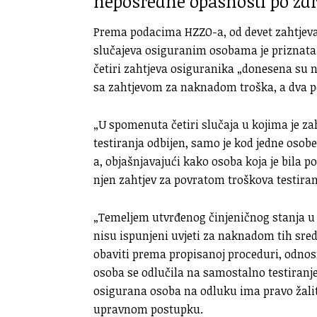
neposredne opasnosti po zdr
Prema podacima HZZO-a, od devet zahtjeva 
slučajeva osiguranim osobama je priznata 
četiri zahtjeva osiguranika „donesena su n
sa zahtjevom za naknadom troška, a dva p
„U spomenuta četiri slučaja u kojima je z
testiranja odbijen, samo je kod jedne osobe
a, objašnjavajući kako osoba koja je bila p
njen zahtjev za povratom troškova testiran
„Temeljem utvrđenog činjeničnog stanja 
nisu ispunjeni uvjeti za naknadom tih sred
obaviti prema propisanoj proceduri, odnos
osoba se odlučila na samostalno testiranje
osigurana osoba na odluku ima pravo žal
upravnom postupku.