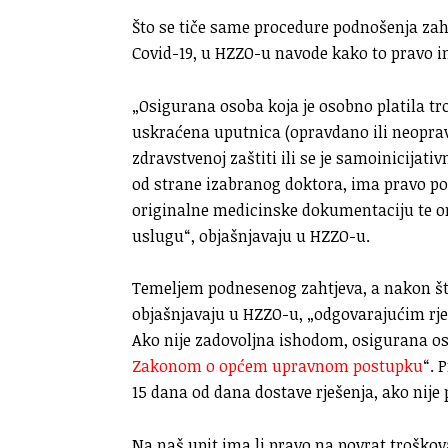
Što se tiče same procedure podnošenja zah
Covid-19, u HZZO-u navode kako to pravo 
„Osigurana osoba koja je osobno platila tro
uskraćena uputnica (opravdano ili neopra
zdravstvenoj zaštiti ili se je samoinicijati
od strane izabranog doktora, ima pravo po
originalne medicinske dokumentaciju te o
uslugu“, objašnjavaju u HZZO-u.
Temeljem podnesenog zahtjeva, a nakon što
objašnjavaju u HZZO-u, „odgovarajućim rje
Ako nije zadovoljna ishodom, osigurana o
Zakonom o općem upravnom postupku
“. 
15 dana od dana dostave rješenja, ako nije 
Na naš upit ima li pravo na povrat troško