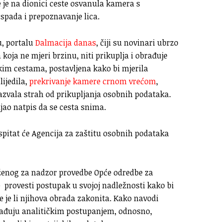
 je na dionici ceste osvanula kamera s
spada i prepoznavanje lica.
u, portalu
Dalmacija danas
, čiji su novinari ubrzo
 koja ne mjeri brzinu, niti prikuplja i obrađuje
kim cestama, postavljena kako bi mjerila
lijedila,
prekrivanje kamere crnom vrećom
,
azvala strah od prikupljanja osobnih podataka.
ajao natpis da se cesta snima.
spitat će Agencija za zaštitu osobnih podataka
uženog za nadzor provedbe Opće odredbe za
 provesti postupak u svojoj nadležnosti kako bi
te je li njihova obrada zakonita. Kako navodi
brađuju analitičkim postupanjem, odnosno,