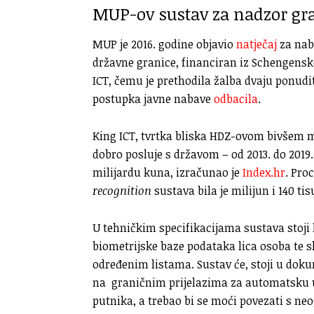
MUP-ov sustav za nadzor gr
MUP je 2016. godine objavio
natječaj
za nab
državne granice, financiran iz Schengensk
ICT, čemu je prethodila žalba dvaju ponudi
postupka javne nabave
odbacila
.
King ICT, tvrtka bliska HDZ-ovom bivšem 
dobro posluje s državom – od 2013. do 2019.
milijardu kuna, izračunao je
Index.hr
. Pro
recognition
sustava bila je milijun i 140 ti
U tehničkim specifikacijama sustava stoji
biometrijske baze podataka lica osoba te s
određenim listama. Sustav će, stoji u dokum
na graničnim prijelazima za automatsku us
putnika, a trebao bi se moći povezati s n