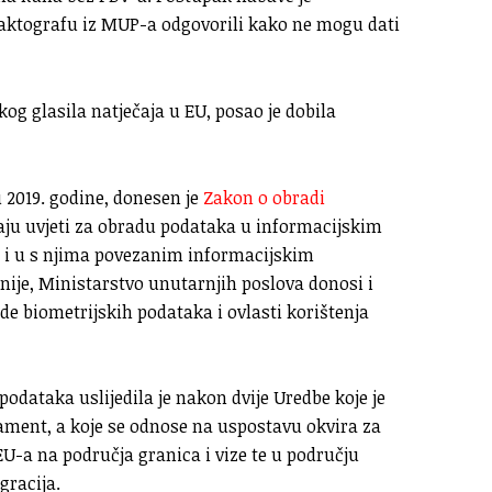
Faktografu iz MUP-a odgovorili kako ne mogu dati
og glasila natječaja u EU, posao je dobila
 2019. godine, donesen je
Zakon o obradi
vaju uvjeti za obradu podataka u informacijskim
 i u s njima povezanim informacijskim
nije, Ministarstvo unutarnjih poslova donosi i
de biometrijskih podataka i ovlasti korištenja
odataka uslijedila je nakon dvije Uredbe koje je
ment, a koje se odnose na uspostavu okvira za
U-a na područja granica i vize te u području
gracija.