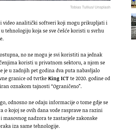
Tobias Tullius/ Unsplash
ideo analitički softveri koji mogu prikupljati i
u tehnologiju koja se sve češće koristi u svrhu
e.
ostupna, no ne mogu je svi koristiti na jednak
enjima koristi u privatnom sektoru, a njom se
e je u zadnjih pet godina dva puta nabavljalo
vne granice od tvrtke
King ICT
te 2020. godine od
iciran oznakom tajnosti “Ograničeno”.
o, odnosno ne odaju informacije o tome gdje se
a o kojoj se ovih dana vode rasprave na razini
i i masovnog nadzora te zastarjele zakonske
oraka iza same tehnologije.