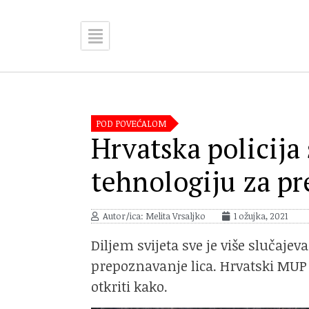
POD POVEĆALOM
Hrvatska policija 
tehnologiju za pr
Autor/ica: Melita Vrsaljko
1 ožujka, 2021
Diljem svijeta sve je više slučaje
prepoznavanje lica. Hrvatski MUP k
otkriti kako.