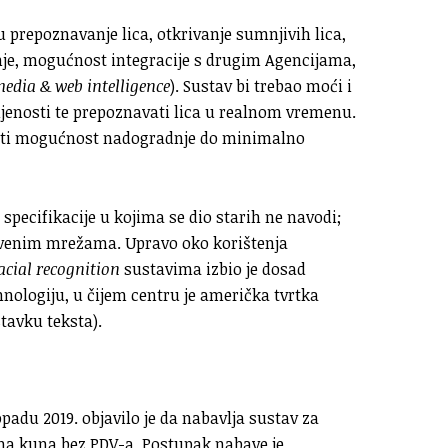
repoznavanje lica, otkrivanje sumnjivih lica,
ćenje, mogućnost integracije s drugim Agencijama,
media & web intelligence
). Sustav bi trebao moći i
aljenosti te prepoznavati lica u realnom vremenu.
mati mogućnost nadogradnje do minimalno
specifikacije u kojima se dio starih ne navodi;
štvenim mrežama. Upravo oko korištenja
acial recognition
sustavima izbio je dosad
hnologiju, u čijem centru je američka tvrtka
stavku teksta).
padu 2019. objavilo je da nabavlja sustav za
una kuna bez PDV-a. Postupak nabave je