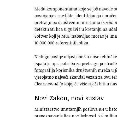
Među komponentama koje se još navode su p
postojanje crne liste, identifikacija i pra
pretragu po društvenim mrežama (
social 
detektirati lica u gužvi i u kretanju na ud
Softver koji je MUP nabavljao morao je i
10.000.000 referentnih slika.
Nedugo poslije objavljene su nove tehničke 
ispala je npr. potreba za pretragu po dru
fotografija korisnika društvenih mreža u
f
vjerojatno najveći skandal vezan za ovu te
Clearview AI (o kojoj će više riječi biti u na
Novi Zakon, novi sustav
Ministarstvo unutarnjih poslova RH u listo
prepoznavanje lica u vrijednosti 2,8 milij