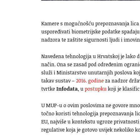
Kamere s mogućnošću prepoznavanja lica i v
uspoređivati biometrijske podatke spadaju 
nadzora te zaštite sigurnosti ljudi i imovin
Navedena tehnologija u Hrvatskoj je lako d
način. Ona se zasad pod određenim ogranič
služi i Ministarstvo unutarnjih poslova koj
takav sustav –
2016. godine
za nadzor drža
tvrtke
Infodata
, u
postupku
koji je klasif
U MUP-u o ovim poslovima ne govore mnog
točno koristi tehnologija prepoznavanja lic
EU, najviše u kontekstu ugroze privatnost
regulative koja je gotovo uvijek nekoliko k