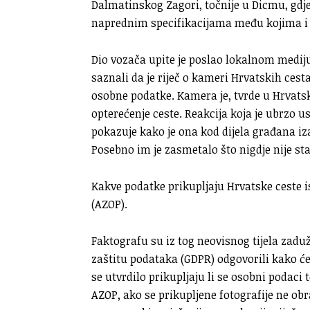
Dalmatinskog Zagori, točnije u Dicmu, gdje
naprednim specifikacijama među kojima i 
Dio vozača upite je poslao lokalnom medij
saznali da je riječ o kameri Hrvatskih cesta
osobne podatke. Kamera je, tvrde u Hrvats
opterećenje ceste. Reakcija koja je ubrzo us
pokazuje kako je ona kod dijela građana iz
Posebno im je zasmetalo što nigdje nije st
Kakve podatke prikupljaju Hrvatske ceste i
(AZOP).
Faktografu su iz tog neovisnog tijela zad
zaštitu podataka (GDPR) odgovorili kako će
se utvrdilo prikupljaju li se osobni podaci 
AZOP, ako se prikupljene fotografije ne o