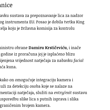
anice
avku sustava za prepoznavanje lica za nadzor
og instrumenta EU. Posao je dobila tvrtka King
telja koju je Državna komisija za kontrolu
ministru obrane
Damiru Krstičeviću
, i inače
 godine iz proračuna joj je isplaćeno blizu
cijenjena vrijednost natječaja za nabavku
facial
suća kuna.
 kako on omogućuje integraciju kamera i
luži za detekciju osoba koje se nalaze na
entaciji natječaja, služiti na
entry/exit
sustavu
poredbu slike lica s putnih isprava i slika
eograničenim brojem kamera.