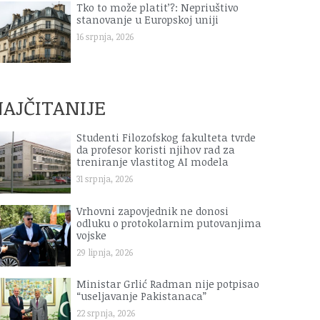
Tko to može platit’?: Nepriuštivo
stanovanje u Europskoj uniji
16 srpnja, 2026
AJČITANIJE
Studenti Filozofskog fakulteta tvrde
da profesor koristi njihov rad za
treniranje vlastitog AI modela
31 srpnja, 2026
Vrhovni zapovjednik ne donosi
odluku o protokolarnim putovanjima
vojske
29 lipnja, 2026
Ministar Grlić Radman nije potpisao
“useljavanje Pakistanaca”
22 srpnja, 2026