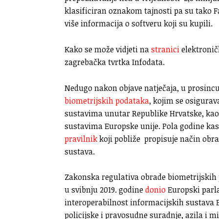
klasificiran oznakom tajnosti pa su tako 
više informacija o softveru koji su kupili.
Kako se može vidjeti na
stranici
elektroničk
zagrebačka tvrtka Infodata.
Nedugo nakon objave natječaja, u prosincu
biometrijskih podataka
, kojim se osigura
sustavima unutar Republike Hrvatske, kao
sustavima Europske unije. Pola godine kas
pravilnik
koji pobliže propisuje način obra
sustava.
Zakonska regulativa obrade biometrijskih p
u svibnju 2019. godine
donio
Europski parla
interoperabilnost informacijskih sustava E
policijske i pravosudne suradnje, azila i mi