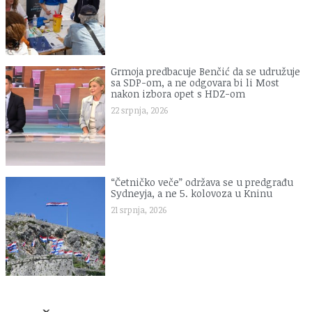
Grmoja predbacuje Benčić da se udružuje
sa SDP-om, a ne odgovara bi li Most
nakon izbora opet s HDZ-om
22 srpnja, 2026
“Četničko veče” održava se u predgrađu
Sydneyja, a ne 5. kolovoza u Kninu
21 srpnja, 2026