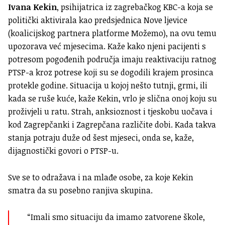
Ivana Kekin
, psihijatrica iz zagrebačkog KBC-a koja se
politički aktivirala kao predsjednica Nove ljevice
(koalicijskog partnera platforme Možemo), na ovu temu
upozorava već mjesecima. Kaže kako njeni pacijenti s
potresom pogođenih područja imaju reaktivaciju ratnog
PTSP-a kroz potrese koji su se dogodili krajem prosinca
protekle godine. Situacija u kojoj nešto tutnji, grmi, ili
kada se ruše kuće, kaže Kekin, vrlo je slična onoj koju su
proživjeli u ratu. Strah, anksioznost i tjeskobu uočava i
kod Zagrepčanki i Zagrepčana različite dobi. Kada takva
stanja potraju duže od šest mjeseci, onda se, kaže,
dijagnostički govori o PTSP-u.
Sve se to odražava i na mlađe osobe, za koje Kekin
smatra da su posebno ranjiva skupina.
“Imali smo situaciju da imamo zatvorene škole,