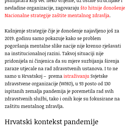
psihijatara koji već neko vrijeme, uz ostale stručnjake i
nevladine organizacije, zagovaraju
što hitnije donošenje
Nacionalne strategije zaštite mentalnog zdravlja
.
Kašnjenje strategije čije je donošenje najavljeno još za
2019. godinu samo pokazuje kako se problem
pogoršanja mentalne slike nacije nije krenuo rješavati
na institucionalnoj razini. Takvoj situaciji nije
pridonijela ni činjenica da su mjere suzbijanja širenja
zaraze utjecale na rad zdravstvenih ustanova. I to ne
samo u Hrvatskoj – prema
istraživanju
Svjetske
zdravstvene organizacije (WHO), u 93 posto od 130
ispitanih zemalja pandemija je poremetila rad svih
zdravstvenih službi, tako i onih koje su fokusirane na
zaštitu mentalnog zdravlja.
Hrvatski kontekst pandemije