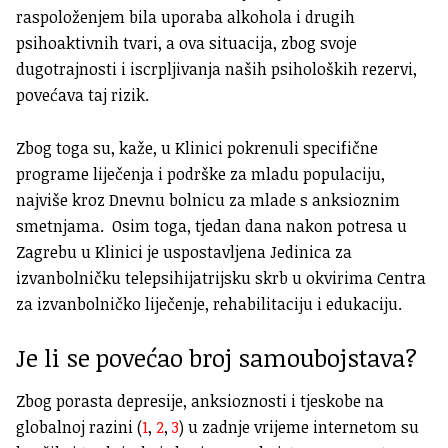
raspoloženjem bila uporaba alkohola i drugih
psihoaktivnih tvari, a ova situacija, zbog svoje
dugotrajnosti i iscrpljivanja naših psiholoških rezervi,
povećava taj rizik.
Zbog toga su, kaže, u Klinici pokrenuli specifične
programe liječenja i podrške za mladu populaciju,
najviše kroz Dnevnu bolnicu za mlade s anksioznim
smetnjama. Osim toga, tjedan dana nakon potresa u
Zagrebu u Klinici je uspostavljena Jedinica za
izvanbolničku telepsihijatrijsku skrb u okvirima Centra
za izvanbolničko liječenje, rehabilitaciju i edukaciju.
Je li se povećao broj samoubojstava?
Zbog porasta depresije, anksioznosti i tjeskobe na
globalnoj razini (
1
,
2
,
3
) u zadnje vrijeme internetom su