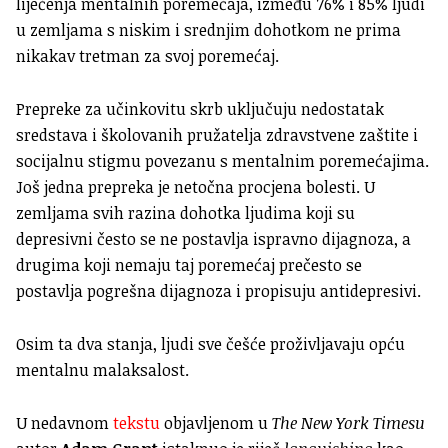
liječenja mentalnih poremećaja, između 76% i 85% ljudi
u zemljama s niskim i srednjim dohotkom ne prima
nikakav tretman za svoj poremećaj.
Prepreke za učinkovitu skrb uključuju nedostatak
sredstava i školovanih pružatelja zdravstvene zaštite i
socijalnu stigmu povezanu s mentalnim poremećajima.
Još jedna prepreka je netočna procjena bolesti. U
zemljama svih razina dohotka ljudima koji su
depresivni često se ne postavlja ispravno dijagnoza, a
drugima koji nemaju taj poremećaj prečesto se
postavlja pogrešna dijagnoza i propisuju antidepresivi.
Osim ta dva stanja, ljudi sve češće proživljavaju opću
mentalnu malaksalost.
U nedavnom
tekstu
objavljenom u
The New York Timesu