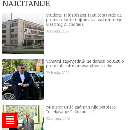
NAJČITANIJE
Studenti Filozofskog fakulteta tvrde da
profesor koristi njihov rad za treniranje
vlastitog AI modela
31 srpnja, 2026
Vrhovni zapovjednik ne donosi odluku o
protokolarnim putovanjima vojske
29 lipnja, 2026
Ministar Grlić Radman nije potpisao
“useljavanje Pakistanaca”
22 srpnja, 2026