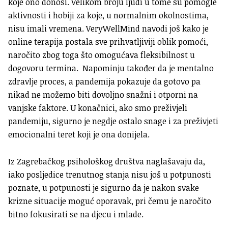
koje ono donosi. Velikom broju ljudi u tome su pomogle
aktivnosti i hobiji za koje, u normalnim okolnostima,
nisu imali vremena. VeryWellMind navodi još kako je
online terapija postala sve prihvatljiviji oblik pomoći,
naročito zbog toga što omogućava fleksibilnost u
dogovoru termina. Napominju također da je mentalno
zdravlje proces, a pandemija pokazuje da gotovo pa
nikad ne možemo biti dovoljno snažni i otporni na
vanjske faktore. U konačnici, ako smo preživjeli
pandemiju, sigurno je negdje ostalo snage i za preživjeti
emocionalni teret koji je ona donijela.
Iz Zagrebačkog psihološkog društva naglašavaju da,
iako posljedice trenutnog stanja nisu još u potpunosti
poznate, u potpunosti je sigurno da je nakon svake
krizne situacije moguć oporavak, pri čemu je naročito
bitno fokusirati se na djecu i mlade.