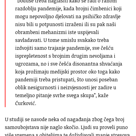
“Doduše
treba naglasiti kako se radi o ranom
razdoblju pandemije, kada brojni čimbenici koji
mogu nepovoljno djelovati na psihičko zdravlje
nisu bili u potpunosti izraženi ili su pak naši
obrambeni mehanizmi iste uspijevali
savladavati. U tome smislu svakako treba
izdvojiti samo trajanje pandemije, sve češću
isprepletenost s brojnim drugim nevoljama i
ugrozama, no i sve češća disonantna shvaćanja
koja prožimaju medijski prostor oko toga kako
pandemiji treba pristupati, što unosi poseban
oblik nesigurnosti i neizvjesnosti jer zadire u
temeljno pitanje svrhe svega skupa”, kaže
Ćurković.
U studiji se navode neka od nagađanja zbog čega broj
samoubojstava nije naglo skočio. Ljudi su proveli puno
više vremena s obiteljima te doživljavali manje stresova