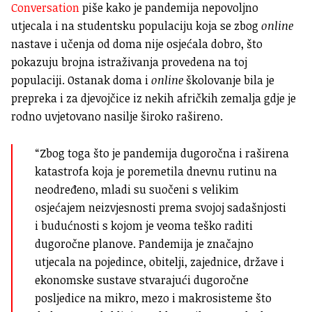
Conversation
piše kako je pandemija nepovoljno
utjecala i na studentsku populaciju koja se zbog
online
nastave i učenja od doma nije osjećala dobro, što
pokazuju brojna istraživanja provedena na toj
populaciji. Ostanak doma i
online
školovanje bila je
prepreka i za djevojčice iz nekih afričkih zemalja gdje je
rodno uvjetovano nasilje široko rašireno.
“Zbog toga što je pandemija dugoročna i raširena
katastrofa koja je poremetila dnevnu rutinu na
neodređeno, mladi su suočeni s velikim
osjećajem neizvjesnosti prema svojoj sadašnjosti
i budućnosti s kojom je veoma teško raditi
dugoročne planove. Pandemija je značajno
utjecala na pojedince, obitelji, zajednice, države i
ekonomske sustave stvarajući dugoročne
posljedice na mikro, mezo i makrosisteme što