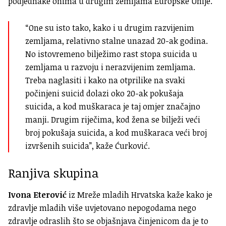
podjednake onima u drugim zemljama Europske Unije.
“One su isto tako, kako i u drugim razvijenim
zemljama, relativno stalne unazad 20-ak godina.
No istovremeno bilježimo rast stopa suicida u
zemljama u razvoju i nerazvijenim zemljama.
Treba naglasiti i kako na otprilike na svaki
počinjeni suicid dolazi oko 20-ak pokušaja
suicida, a kod muškaraca je taj omjer značajno
manji. Drugim riječima, kod žena se bilježi veći
broj pokušaja suicida, a kod muškaraca veći broj
izvršenih suicida”, kaže Ćurković.
Ranjiva skupina
Ivona Eterović
iz Mreže mladih Hrvatska
kaže kako je
zdravlje mladih više uvjetovano nepogodama nego
zdravlje odraslih što se objašnjava činjenicom da je to