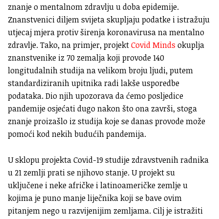
znanje o mentalnom zdravlju u doba epidemije.
Znanstvenici diljem svijeta skupljaju podatke i istražuju
utjecaj mjera protiv širenja koronavirusa na mentalno
zdravlje. Tako, na primjer, projekt
Covid Minds
okuplja
znanstvenike iz 70 zemalja koji provode 140
longitudalnih studija na velikom broju ljudi, putem
standardiziranih upitnika radi lakše usporedbe
podataka. Dio njih upozorava da ćemo posljedice
pandemije osjećati dugo nakon što ona završi, stoga
znanje proizašlo iz studija koje se danas provode može
pomoći kod nekih budućih pandemija.
U sklopu projekta Covid-19 studije zdravstvenih radnika
u 21 zemlji prati se njihovo stanje. U projekt su
uključene i neke afričke i latinoameričke zemlje u
kojima je puno manje liječnika koji se bave ovim
pitanjem nego u razvijenijim zemljama. Cilj je istražiti