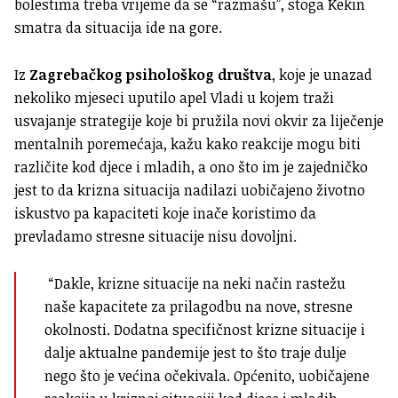
bolestima treba vrijeme da se “razmašu”, stoga Kekin
smatra da situacija ide na gore.
Iz
Zagrebačkog psihološkog društva
, koje je unazad
nekoliko mjeseci uputilo apel Vladi u kojem traži
usvajanje strategije koje bi pružila novi okvir za liječenje
mentalnih poremećaja, kažu kako r
eakcije mogu biti
različite kod djece i mladih, a ono što im je zajedničko
jest to da krizna situacija nadilazi uobičajeno životno
iskustvo pa kapaciteti koje inače koristimo da
prevladamo stresne situacije nisu dovoljni.
“Dakle, krizne situacije na neki način rastežu
naše kapacitete za prilagodbu na nove, stresne
okolnosti. Dodatna specifičnost krizne situacije i
dalje aktualne pandemije jest to što traje dulje
nego što je većina očekivala. Općenito, uobičajene