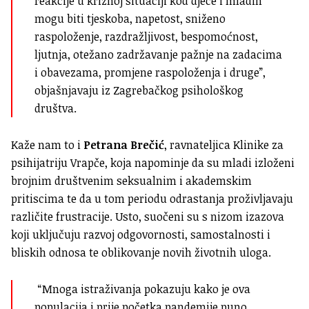
reakcije u kriznoj situaciji kod djece i mladih
mogu biti tjeskoba, napetost, sniženo
raspoloženje, razdražljivost, bespomoćnost,
ljutnja, otežano zadržavanje pažnje na zadacima
i obavezama, promjene raspoloženja i druge”,
objašnjavaju iz Zagrebačkog psihološkog
društva.
Kaže nam to i
Petrana Brečić
, ravnateljica Klinike za
psihijatriju Vrapče, koja napominje da su mladi izloženi
brojnim društvenim seksualnim i akademskim
pritiscima te da u tom periodu odrastanja proživljavaju
različite frustracije.
Usto, suočeni su s nizom izazova
koji uključuju razvoj odgovornosti, samostalnosti i
bliskih odnosa te oblikovanje novih životnih uloga.
“Mnoga istraživanja pokazuju kako je ova
populacija i prije početka pandemije puno