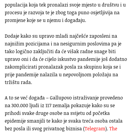
populacija koja tek pronalazi svoje mjesto u društvu i u
procesu je razvoja te je zbog toga puno osjetljivija na
promjene koje se u njemu i događaju.
Dodaje kako su upravo mladi najčešće zaposleni na
najnižim pozicijama i na nesigurnim poslovima pa je
tako logično zaključiti da će višak radne snage biti
upravo oni i da će cijelo iskustvo pandemije još dodatno
zakomplicirati pronalazak posla za skupinu koja se i
prije pandemije nalazila u nepovoljnom položaju na
tržištu rada.
A to se već događa – Gallupovo istraživanje provedeno
na 300.000 ljudi iz 117 zemalja pokazuje kako su se
prihodi svake druge osobe na svijetu od početka
epidemije smanjili te kako je svaka treća osoba ostala
bez posla ili svog privatnog biznisa (
Telegram
).
The