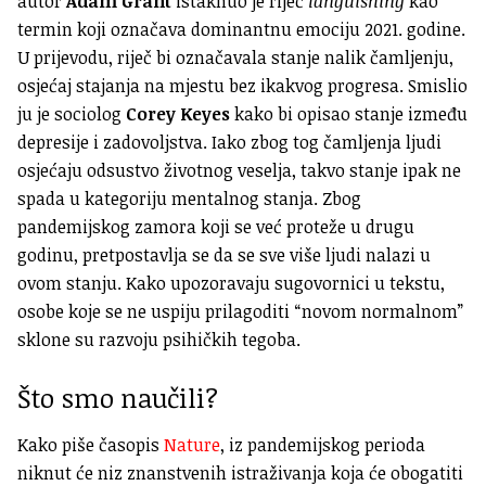
autor
Adam Grant
istaknuo je riječ
languishing
kao
termin koji označava dominantnu emociju 2021. godine.
U prijevodu, riječ bi označavala stanje nalik čamljenju,
osjećaj stajanja na mjestu bez ikakvog progresa. Smislio
ju je sociolog
Corey Keyes
kako bi opisao stanje između
depresije i zadovoljstva. Iako zbog tog čamljenja ljudi
osjećaju odsustvo životnog veselja, takvo stanje ipak ne
spada u kategoriju mentalnog stanja. Zbog
pandemijskog zamora koji se već proteže u drugu
godinu, pretpostavlja se da se sve više ljudi nalazi u
ovom stanju. Kako upozoravaju sugovornici u tekstu,
osobe koje se ne uspiju prilagoditi “novom normalnom”
sklone su razvoju psihičkih tegoba.
Što smo naučili?
Kako piše časopis
Nature
, iz pandemijskog perioda
niknut će niz znanstvenih istraživanja koja će obogatiti