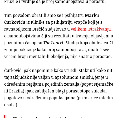
kružile i tvrdnje da je broj samoubojstava u porastu.
Tim povodom obratili smo se i psihijatru
Marku
Ćurkoviću
iz Klinike za psihijatriju Vrapče koji je s
ravnateljicom Brečić sudjelovao u
velikom istraživanju
o samoubojstvima čiji su rezultati u travnju objavljeni u
poznatom časopisu
The Lancet
. Studija koja obuhvaća 21
zemlju pokazuje kako broj samoubojstava, unatoč sve
većem broju mentalnih oboljenja, nije znatno porastao.
Ćurković ipak napominje kako
vrijedi istaknuti kako niti
taj zaključak nije valjan u apsolutnom smislu, jer je u
određenim regijama pojedinih zemalja (poput Njemačke
ili Brazila) ipak zabilježen blagi porast stope suicida,
pogotovo u određenim populacijama (primjerice mladih
osoba).