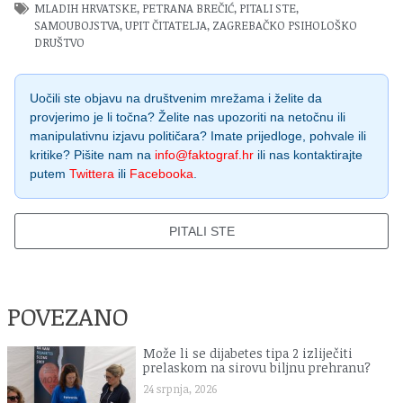
MLADIH HRVATSKE
,
PETRANA BREČIĆ
,
PITALI STE
,
SAMOUBOJSTVA
,
UPIT ČITATELJA
,
ZAGREBAČKO PSIHOLOŠKO
DRUŠTVO
Uočili ste objavu na društvenim mrežama i želite da
provjerimo je li točna? Želite nas upozoriti na netočnu ili
manipulativnu izjavu političara? Imate prijedloge, pohvale ili
kritike? Pišite nam na
info@faktograf.hr
ili nas kontaktirajte
putem
Twittera
ili
Facebooka
.
PITALI STE
POVEZANO
Može li se dijabetes tipa 2 izliječiti
prelaskom na sirovu biljnu prehranu?
24 srpnja, 2026