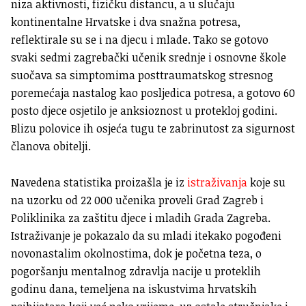
niza aktivnosti, fizičku distancu, a u slučaju
kontinentalne Hrvatske i dva snažna potresa,
reflektirale su se i na djecu i mlade.
Tako se gotovo
svaki sedmi zagrebački učenik srednje i osnovne škole
suočava sa simptomima posttraumatskog stresnog
poremećaja nastalog kao posljedica potresa, a gotovo 60
posto djece osjetilo je anksioznost u protekloj godini.
Blizu polovice ih osjeća tugu te zabrinutost za sigurnost
članova obitelji.
Navedena statistika proizašla je iz
istraživanja
koje su
na uzorku od 22 000 učenika proveli Grad Zagreb i
Poliklinika za zaštitu djece i mladih Grada Zagreba.
Istraživanje je pokazalo da su mladi itekako pogođeni
novonastalim okolnostima, dok je početna teza, o
pogoršanju mentalnog zdravlja nacije u proteklih
godinu dana, temeljena na iskustvima hrvatskih