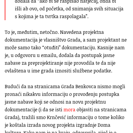
dodala da “ako bi se raspisao natječaj, onda bi
išli ab ovo, od početka, od snimanja svih situacija
s kojima je ta tvrtka raspolagala”.
To je, međutim, netočno. Navedena projektna
dokumentacija je vlasništvo Grada, a sam projektant ne
može samo tako “otuđiti” dokumentaciju. Kasnije nam
je, u odgovoru u emailu, dodala da postupak javne
nabave za preprojektiranje nije provodila te da nije
ovlaštena u ime grada iznositi službene podatke.
Budući da na stranicama Grada Benkovca nismo mogli
pronaći nikakvu informaciju o provođenju postupka
javne nabave koji se odnosi na novu projektnu
dokumentacije (i da se isti
mora
objaviti na stranicama
Grada), tražili smo Krnčević informaciju o tome koliko
je koštala izrada novog projekta izgradnje Doma
kulture. Kako nam je na kraju odgovorila, riječ je o