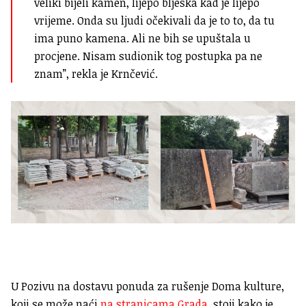
veliki bijeli kamen, lijepo bljeska kad je lijepo
vrijeme. Onda su ljudi očekivali da je to to, da tu
ima puno kamena. Ali ne bih se upuštala u
procjene. Nisam sudionik tog postupka pa ne
znam”, rekla je Krnčević.
U Pozivu na dostavu ponuda za rušenje Doma kulture,
koji se može naći
na stranicama Grada
, stoji kako je