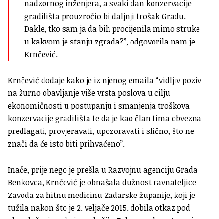
nadzornog inženjera, a svaki dan konzervacije
gradilišta prouzročio bi daljnji trošak Gradu.
Dakle, tko sam ja da bih procijenila mimo struke
u kakvom je stanju zgrada?”, odgovorila nam je
Krnčević.
Krnčević dodaje kako je iz njenog emaila “vidljiv poziv
na žurno obavljanje više vrsta poslova u cilju
ekonomičnosti u postupanju i smanjenja troškova
konzervacije gradilišta te da je kao član tima obvezna
predlagati, provjeravati, upozoravati i slično, što ne
znači da će isto biti prihvaćeno”.
Inače, prije nego je prešla u Razvojnu agenciju Grada
Benkovca, Krnčević je obnašala dužnost ravnateljice
Zavoda za hitnu medicinu Zadarske županije,
koji je
tužila nakon što je 2. veljače 2015. dobila otkaz
pod