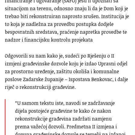
financiranje i ugovaranje (SAFU) jesu li upoznati sa
situacijom na terenu, odnosno znaju li da je Dom koji je
trebao biti rekonstruiran naprosto srušen. Institucija je
to koja je nadležna za provedbu postupka dodjele
bespovratnih sredstava, praćenje napretka provedbe te
nadzor i financijsku kontrolu projekata
Odgovorili su nam kako je, sudeći po Rješenju o II
izmjeni građevinske dozvole koju je izdao Upravni odjel
za prostorno uređenje, zaštitu okoliša i komunalne
poslove Zadarske županije – Ispostava Benkovac, i dalje
riječ o rekonstrukciji građevine.
“U samom tekstu iste, navodi se zadržavanje
dijela postojeće građevine te kako će nakon
rekonstrukcije građevina zadržati namjenu
prema važećoj dozvoli. Predmetna II izmjena i
dopuna građevinske dozvole se temelji na izdanoj