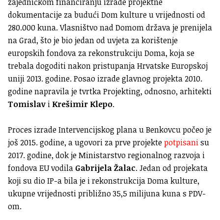
zajedničkom financiranju izrade projektne
dokumentacije za budući Dom kulture u vrijednosti od
280.000 kuna. Vlasništvo nad Domom država je prenijela
na Grad, što je bio jedan od uvjeta za korištenje
europskih fondova za rekonstrukciju Doma, koja se
trebala dogoditi nakon pristupanja Hrvatske Europskoj
uniji 2013. godine. Posao izrade glavnog projekta 2010.
godine napravila je tvrtka Projekting, odnosno, arhitekti
Tomislav
i
Krešimir Klepo
.
Proces izrade Intervencijskog plana u Benkovcu počeo je
još 2015. godine, a ugovori za prve projekte
potpisani
su
2017. godine, dok je Ministarstvo regionalnog razvoja i
fondova EU vodila
Gabrijela Žalac
. Jedan od projekata
koji su dio IP-a bila je i rekonstrukcija Doma kulture,
ukupne vrijednosti približno 35,5 milijuna kuna s PDV-
om.