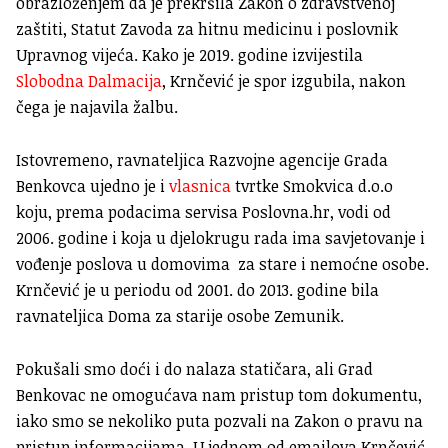
obrazloženjem da je prekršila Zakon o zdravstvenoj
zaštiti, Statut Zavoda za hitnu medicinu i poslovnik
Upravnog vijeća. Kako je 2019. godine izvijestila
Slobodna Dalmacija
, Krnčević je spor izgubila, nakon
čega je najavila žalbu.
Istovremeno, ravnateljica Razvojne agencije Grada
Benkovca ujedno je i
vlasnica
tvrtke Smokvica d.o.o
koju, prema podacima servisa Poslovna.hr, vodi od
2006. godine i koja u djelokrugu rada ima savjetovanje i
vođenje poslova u domovima za stare i nemoćne osobe.
Krnčević je u periodu od 2001. do 2013. godine bila
ravnateljica Doma za starije osobe Zemunik.
Pokušali smo doći i do nalaza statičara, ali Grad
Benkovac ne omogućava nam pristup tom dokumentu,
iako smo se nekoliko puta pozvali na Zakon o pravu na
pristup informacijama. U jednom od emailova Krnčević