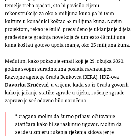
temelje treba ojačati, što bi povisilo cijenu
rekonstrukcije za oko 5 milijuna kuna pa bi Dom
kulture u konačnici koštao 48 milijuna kuna. Novim
projektom, rekao je Bulić, predviđeno je uklanjanje dijela
građevine te gradnja nove koja će umjesto 48 milijuna
kuna koštati gotovo upola manje, oko 25 milijuna kuna.
Međutim, kako pokazuje email koji je 29. ožujka 2020.
godine svojim suradnicima poslala ravnateljica
Razvojne agencije Grada Benkovca (BERA), HDZ-ova
Davorka Krnčević
, u vrijeme kada su iz Grada govorili
kako je jačanje statike zgrade u tijeku, rušenje zgrade
zapravo je već odavno bilo naručeno.
“Dragana molim da žurno pribavi očitovanje
statičara kako bi se raskinuo ugovor. Molim da
se ide u smjeru rušenja rješenja zidova jer je