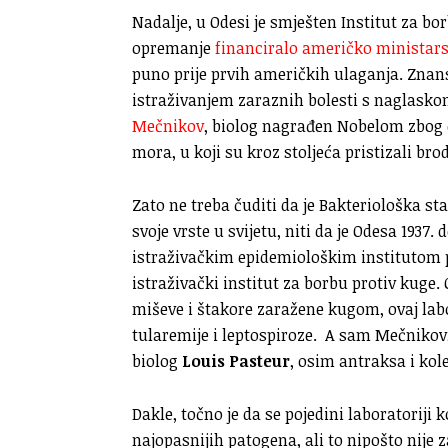
Nadalje, u Odesi je smješten Institut za bor
opremanje
financiralo američko ministar
puno prije prvih američkih ulaganja. Zn
istraživanjem zaraznih bolesti s naglaskom
Mečnikov
, biolog nagrađen Nobelom zbog
mora, u koji su kroz stoljeća pristizali br
Zato ne treba čuditi da je Bakteriološka s
svoje vrste u svijetu, niti da je Odesa 1937. 
istraživačkim epidemiološkim institutom p
istraživački institut za borbu protiv kuge.
miševe i štakore zaražene kugom, ovaj labo
tularemije i leptospiroze. A sam Mečnikov
biolog
Louis Pasteur
, osim antraksa i kol
Dakle, točno je da se pojedini laboratoriji
najopasnijih patogena, ali to nipošto nij