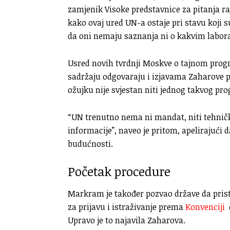
zamjenik Visoke predstavnice za pitanja 
kako ovaj ured UN-a ostaje pri stavu koji su d
da oni nemaju saznanja ni o kakvim laborat
Usred novih tvrdnji Moskve o tajnom progr
sadržaju odgovaraju i izjavama Zaharove p
ožujku nije svjestan niti jednog takvog pro
“UN trenutno nema ni mandat, niti tehničk
informacije”, naveo je pritom, apelirajući 
budućnosti.
Početak procedure
Markram je također pozvao države da pr
za prijavu i istraživanje prema
Konvenciji
Upravo je to najavila Zaharova.