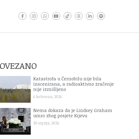
POVEZANO
Katastrofa u Černobilu nije bila
inscenirana, a radioaktivno zračenje
nije izmišljeno
6 kolovoza, 2026
Nema dokaza da je Lindsey Graham
umro zbog posjete Kijevu
20 srpnja, 2026