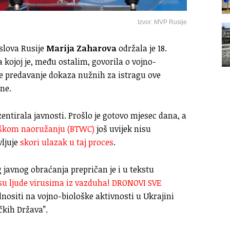
Izvor: MVP Rusije
slova Rusije
Marija Zaharova
održala je 18.
 kojoj je, među ostalim, govorila o vojno-
je predavanje dokaza nužnih za istragu ove
ne.
ntirala javnosti. Prošlo je gotovo mjesec dana, a
loškom naoružanju (BTWC)
još uvijek nisu
vljuje
skori ulazak u taj proces
.
 javnog obraćanja prepričan je i u tekstu
su ljude virusima iz vazduha! DRONOVI SVE
odnositi na vojno-biološke aktivnosti u Ukrajini
čkih Država”.