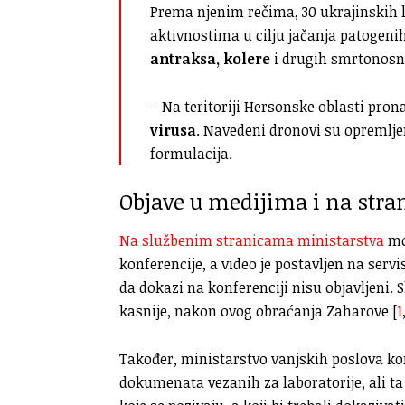
Prema njenim rečima, 30 ukrajinskih l
aktivnostima u cilju jačanja patogeni
antraksa, kolere
i drugih smrtonosni
– Na teritoriji Hersonske oblasti pro
virusa
. Navedeni dronovi su opremlj
formulacija.
Objave u medijima i na stra
Na službenim stranicama ministarstva
mog
konferencije, a video je postavljen na servi
da dokazi na konferenciji nisu objavljeni. S
kasnije, nakon ovog obraćanja Zaharove [
1
Također, ministarstvo vanjskih poslova k
dokumenata vezanih za laboratorije, ali t