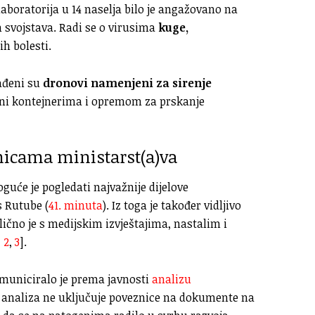
aboratorija u 14 naselja bilo je angažovano na
h svojstava. Radi se o virusima
kuge,
h bolesti.
nađeni su
dronovi namenjeni za sirenje
eni kontejnerima i opremom za prskanje
nicama ministarst(a)va
uće je pogledati najvažnije dijelove
s Rutube (
41. minuta
). Iz toga je također vidljivo
lično je s medijskim izvještajima, nastalim i
,
2
,
3
].
omuniciralo je prema javnosti
analizu
a analiza ne uključuje poveznice na dokumente na