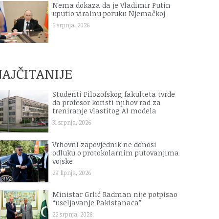
Nema dokaza da je Vladimir Putin
uputio viralnu poruku Njemačkoj
6 srpnja, 2026
AJČITANIJE
Studenti Filozofskog fakulteta tvrde
da profesor koristi njihov rad za
treniranje vlastitog AI modela
31 srpnja, 2026
Vrhovni zapovjednik ne donosi
odluku o protokolarnim putovanjima
vojske
29 lipnja, 2026
Ministar Grlić Radman nije potpisao
“useljavanje Pakistanaca”
22 srpnja, 2026