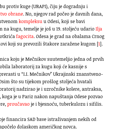
bu protiv kuge (URAPI), čiju je dogradnju i
stvo obrane
. No, njegov rad počeo je davnih dana,
anstvenom
kompleksu
u Odesi, koji se bavi
 na kugu, temelje je još u 19. stoljeću udario
Ilja
 otkrića
fagocita
. Odesa je grad na obalama Crnog
odovi koji su prevozili štakore zaražene kugom [
1
].
tanica koju je Mečnikov suutemeljio jedna od prvih
dobila laboratorij za kugu koji će kasnije s
rerasti u “I.I. Mečnikov” Ukrajinski znanstveno-
 Osim što su tijekom prošlog stoljeća hvatali
ratorij nadzirao je i uzročnike kolere, antraksa,
, koga je u Pariz nakon napuštanja Odese pozvao
ere,
proučavao
je i bjesnoću, tuberkulozu i sifilis.
 koje financira SAD bave istraživanjem nekih od
e započelo dolaskom američkog novca.