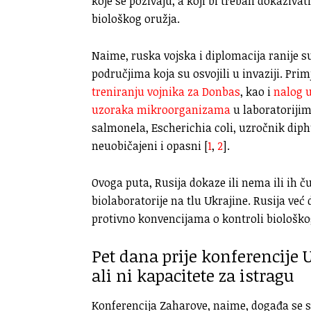
koje se pozivaju, a koji bi trebali dokaziv
biološkog oružja.
Naime, ruska vojska i diplomacija ranije 
područjima koja su osvojili u invaziji. Pr
treniranju vojnika za Donbas
, kao i
nalog u
uzoraka mikroorganizama
u laboratorijim
salmonela, Escherichia coli, uzročnik dipht
neuobičajeni i opasni [
1
,
2
].
Ovoga puta, Rusija dokaze ili nema ili ih 
biolaboratorije na tlu Ukrajine. Rusija već
protivno konvencijama o kontroli biološko
Pet dana prije konferencije
ali ni kapacitete za istragu
Konferencija Zaharove, naime, događa se 