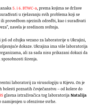
članaka
5. i 6. BTWC-a
, prema kojima se države
urađivati u rješavanju svih problema koji se
ili provedbom njezinih odredbi, kao i surađivati
eza”, navela je sredinom svibnja.
 još od ožujka vezano za laboratorije u Ukrajini,
oljavajuće dokaze. Ukrajina ima više laboratorija
organizama, ali za sada nisu prikazani dokazi da
i sposobnosti širenja.
rentni laboratorij za virusologiju u Kijevu. On je
h bolesti poznatih čovječanstvu – od kolere do
BS
glavna istraživačica tog laboratorija
Natalija
io namijenjen u ofenzivne svrhe.