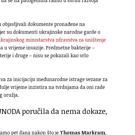
ati da se na patogenima radilo u svrhu razvoja
su objavljivali dokumente pronađene na
imjer su dokumenti ukrajinske narodne garde o
krajinskog ministarstva zdravstva za uništenje
a u vrijeme invazije. Predmetne bakterije –
erije i druge – nisu se pokazali kao vrlo
čuva za inicijaciju međunarodne istrage vezane za
 dulje vrijeme inzistira na tvrdnjama da oni rade
g oružja.
 UNODA poručila da nema dokaze,
samo pet dana nakon što je
Thomas Markram
,