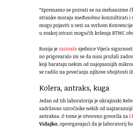
“Spremamo se pozvati se na mehanizme 
stranke moraju međusobno konzultirati i s
mogu pojaviti u vezi sa svrhom Konvencije 
u svakoj istrazi mogućih kršenja BTWC obv
Rusija je
zazivala
sjednice Vijeća sigurnosti
no prigovaralo im se da nisu pružali zadov
koji barataju nekim od najopasnijih mikro
se radilo na povećanju njihove ubojitosti il
Kolera, antraks, kuga
Jedan od tih laboratorija je ukrajinski Refe
sadržavao uzročnike nekih od najzarazniji
antraksa. O tome je otvoreno govorila za
C
Vidajko
, opovrgavajući da je laboratorij b