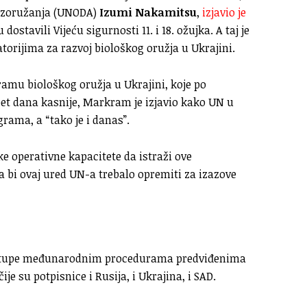
razoružanja (UNODA)
Izumi Nakamitsu
,
izjavio je
ostavili Vijeću sigurnosti 11. i 18. ožujka. A taj je
orijima za razvoj biološkog oružja u Ukrajini.
amu biološkog oružja u Ukrajini, koje po
et dana kasnije, Markram je izjavio kako UN u
grama, a “tako je i danas”.
e operativne kapacitete da istraži ove
da bi ovaj ured UN-a trebalo opremiti za izazove
istupe međunarodnim procedurama predviđenima
čije su potpisnice i Rusija, i Ukrajina, i SAD.