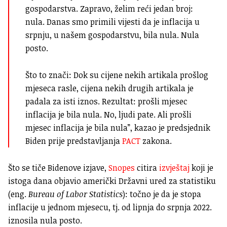
gospodarstva. Zapravo, želim reći jedan broj:
nula. Danas smo primili vijesti da je inflacija u
srpnju, u našem gospodarstvu, bila nula. Nula
posto.
Što to znači: Dok su cijene nekih artikala prošlog
mjeseca rasle, cijena nekih drugih artikala je
padala za isti iznos. Rezultat: prošli mjesec
inflacija je bila nula. No, ljudi pate. Ali prošli
mjesec inflacija je bila nula”, kazao je predsjednik
Biden prije predstavljanja
PACT
zakona.
Što se tiče Bidenove izjave,
Snopes
citira
izvještaj
koji je
istoga dana objavio američki Državni ured za statistiku
(eng.
Bureau of Labor Statistics
): točno je da je stopa
inflacije u jednom mjesecu, tj. od lipnja do srpnja 2022.
iznosila nula posto.