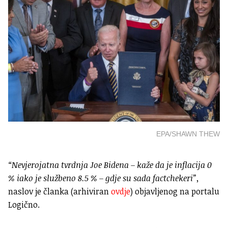
EPA/SHAWN THEW
“Nevjerojatna tvrdnja Joe Bidena – kaže da je inflacija 0
% iako je službeno 8.5 % – gdje su sada factchekeri”,
naslov je članka (arhiviran
ovdje
) objavljenog na portalu
Logično.