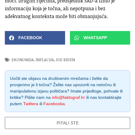
moći. Drugim riječima, predsjednik SAD-a iznio je
informaciju koja je točna, ali nepotpuna i bez
adekvatnog konteksta može biti obmanjujuća.
FACEBOOK
WHATSAPP
EKONOMIJA
,
INFLACIJA
,
JOE BIDEN
Uočili ste objavu na društvenim mrežama i želite da
provjerimo je li točna? Želite nas upozoriti na netočnu ili
manipulativnu izjavu političara? Imate prijedloge, pohvale ili
kritike? Pišite nam na
info@faktograf.hr
ili nas kontaktirajte
putem
Twittera
ili
Facebooka
.
PITALI STE