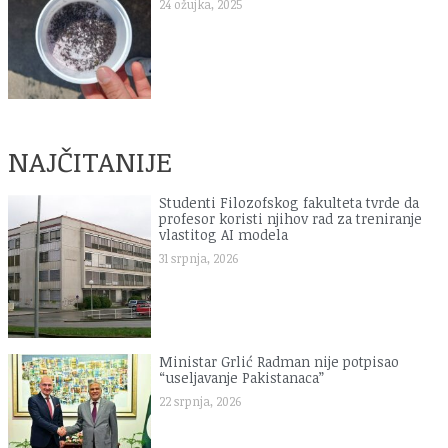
24 ožujka, 2025
NAJČITANIJE
Studenti Filozofskog fakulteta tvrde da
profesor koristi njihov rad za treniranje
vlastitog AI modela
31 srpnja, 2026
Ministar Grlić Radman nije potpisao
“useljavanje Pakistanaca”
22 srpnja, 2026