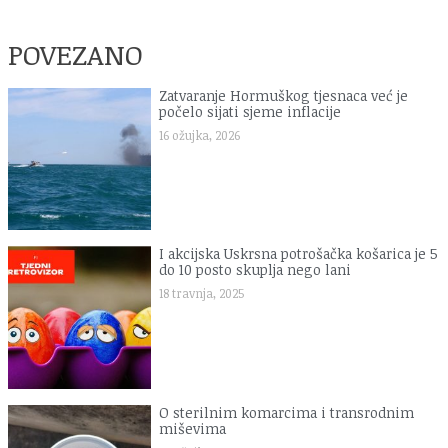
POVEZANO
Zatvaranje Hormuškog tjesnaca već je
počelo sijati sjeme inflacije
16 ožujka, 2026
I akcijska Uskrsna potrošačka košarica je 5
do 10 posto skuplja nego lani
18 travnja, 2025
O sterilnim komarcima i transrodnim
miševima