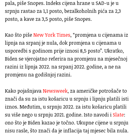
pala, piše Snopes. Indeks cijena hrane u SAD-u je u
srpnju rastao za 1,1 posto, bezalkoholnih pića za 2,3
posto, a kave za 3,5 posto, piše Snopes.
Kao što piše
New York Times
, “promjena u cijenama iz
lipnja na srpanj je nula, dok promjena u cijenama u
usporedbi s godinom prije iznosi 8,5 posto”. Ukratko,
Biden se vjerojatno referira na promjenu na mjesečnoj
razini iz lipnja 2022. na srpanj 2022. godine, a ne na
promjenu na godišnjoj razini.
Kako pojašnjava
Newsweek
, za američke potrošače to
znači da su za istu košaricu u srpnju i lipnju platili isti
iznos. Međutim, u srpnju 2022. za istu košaricu platili
su više nego u srpnju 2021. godine. Isto navodi i
Slate
:
ono što je Biden kazao je točno. Ukupne cijene u srpnju
nisu rasle, što znači da je inflacija taj mjesec bila nula.