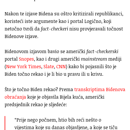
Nakon te izjave Bidena su oštro kritizirali republikanci,
koristeći iste argumente kao i portal Logično, koji
netočno tvrdi da
fact-checkeri
nisu provjeravali točnost
Bidenove izjave.
Bidenovom izjavom bavio se američki
fact-checkerski
portal
Snopes
, kao i drugi američki
mainstream
mediji
(
New York Times
,
Slate
,
CNN
) kako bi pojasnili što je
Biden točno rekao i je li bio u pravu ili u krivu.
Što je točno Biden rekao? Prema
transkriptima Bidenova
obraćanja
koje je objavila Bijela kuća, američki
predsjednik rekao je sljedeće:
“Prije nego počnem, htio bih reći nešto o
vijestima koje su danas objavljene, a koje se tiču