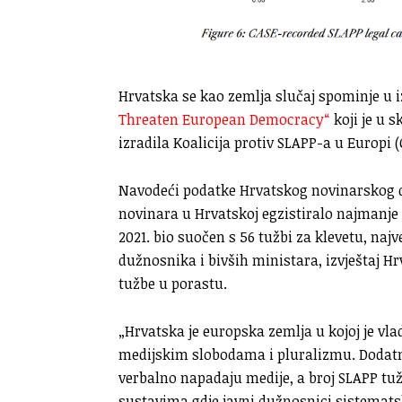
Hrvatska se kao zemlja slučaj spominje u i
Threaten European Democracy“
koji je u 
izradila Koalicija protiv SLAPP-a u Europi (
Navodeći podatke Hrvatskog novinarskog dr
novinara u Hrvatskoj egzistiralo najmanje 9
2021. bio suočen s 56 tužbi za klevetu, naj
dužnosnika i bivših ministara, izvještaj H
tužbe u porastu.
„Hrvatska je europska zemlja u kojoj je vla
medijskim slobodama i pluralizmu. Dodatn
verbalno napadaju medije, a broj SLAPP tužb
sustavima gdje javni dužnosnici sistematski