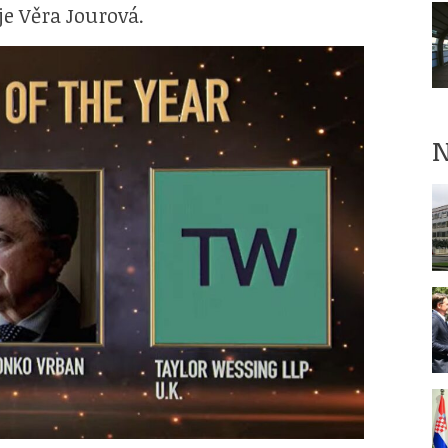
e Věra Jourová.
N