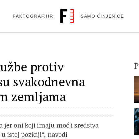
FAKTOGRAF.HR
SAMO ČINJENICE
tužbe protiv
 su svakodnevna
im zemljama
ta jer oni koji imaju moć i sredstva
u istoj poziciji“, navodi