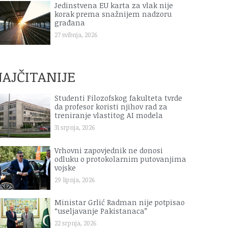
Jedinstvena EU karta za vlak nije
korak prema snažnijem nadzoru
građana
27 svibnja, 2026
AJČITANIJE
Studenti Filozofskog fakulteta tvrde
da profesor koristi njihov rad za
treniranje vlastitog AI modela
31 srpnja, 2026
Vrhovni zapovjednik ne donosi
odluku o protokolarnim putovanjima
vojske
29 lipnja, 2026
Ministar Grlić Radman nije potpisao
“useljavanje Pakistanaca”
22 srpnja, 2026