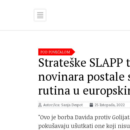
POD POVEĆALOM
Strateške SLAPP 
novinara postale
rutina u europsk
Autor/ica: Sanja Despot
25 listopada, 2022
"Ovo je borba Davida protiv Golija
pokušavaju ušutkati one koji nisu 