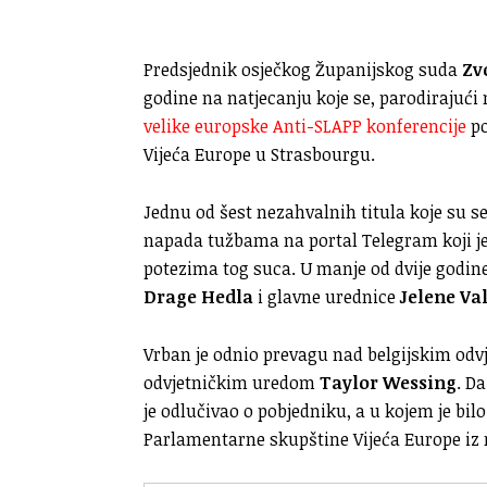
Predsjednik osječkog Županijskog suda
Zv
godine na natjecanju koje se, parodirajući
velike europske Anti-SLAPP konferencije
po
Vijeća Europe u Strasbourgu.
Jednu od šest nezahvalnih titula koje su se
napada tužbama na portal Telegram koji j
potezima tog suca. U manje od dvije godine
Drage Hedla
i glavne urednice
Jelene Va
Vrban je odnio prevagu nad belgijskim od
odvjetničkim uredom
Taylor Wessing
. D
je odlučivao o pobjedniku, a u kojem je b
Parlamentarne skupštine Vijeća Europe iz r