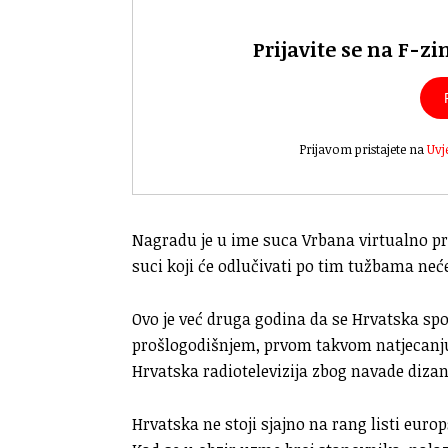
Prijavite se na F-zi
Prijavom pristajete na
Uvj
Nagradu je u ime suca Vrbana virtualno pr
suci koji će odlučivati po tim tužbama neće
Ovo je već druga godina da se Hrvatska sp
prošlogodišnjem, prvom takvom natjecanju,
Hrvatska radiotelevizija zbog navade dizanj
Hrvatska ne stoji sjajno na rang listi eur