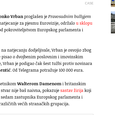
CASE
onko Vrban
proglašen je
Pravosudnim bullyjem
 natjecanje za pjesmu Eurovizije, održalo
u sklopu
d pokroviteljstvom Europskog parlamenta i
 na natjecanju dodjeljivale, Vrban je osvojio zbog
e pisao o dvojbenim poslovnim i imovinskim
, Vrban je podigao čak šest tužbi protiv novinara
lentić
. Od Telegrama potražuje 100 000 eura.
vjetnikom
Walterom Damenom
i britanskim
a stvar nije baš naivna, pokazuje
sastav žirija
koji
ilo sedam zastupnika Europskog parlamenta i
azličitih većih stranačkih grupacija.