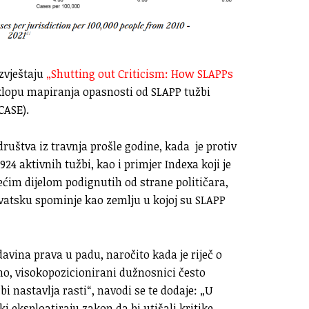
zvještaju
„Shutting out Criticism: How SLAPPs
sklopu mapiranja opasnosti od SLAPP tužbi
CASE).
uštva iz travnja prošle godine, kada je protiv
24 aktivnih tužbi, kao i primjer Indexa koji je
većim dijelom podignutih od strane političara,
rvatsku spominje kao zemlju u kojoj su SLAPP
davina prava u padu, naročito kada je riječ o
o, visokopozicionirani dužnosnici često
i nastavlja rasti“, navodi se te dodaje: „U
 eksploatiraju zakon da bi utišali kritike,