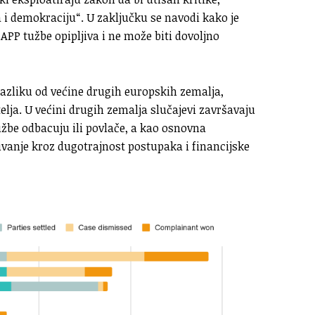
a i demokraciju“. U zaključku se navodi kako je
LAPP tužbe opipljiva i ne može biti dovoljno
 razliku od većine drugih europskih zemalja,
telja. U većini drugih zemalja slučajevi završavaju
užbe odbacuju ili povlače, a kao osnovna
ivanje kroz dugotrajnost postupaka i financijske