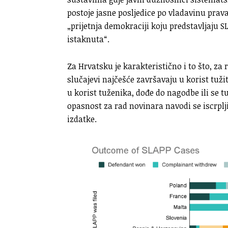
postoje jasne posljedice po vladavinu prav
„prijetnja demokraciji koju predstavljaju S
istaknuta“.
Za Hrvatsku je karakteristično i to što, za
slučajevi najčešće završavaju u korist tuži
u korist tuženika, dođe do nagodbe ili se t
opasnost za rad novinara navodi se iscrplj
izdatke.