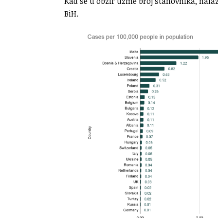
Kad se u obzir uzme broj stanovnika, nalaz
BiH.