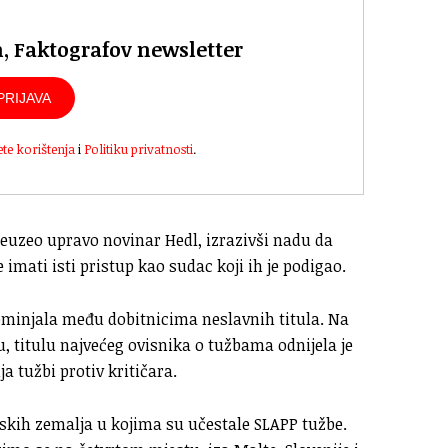
n, Faktografov newsletter
PRIJAVA
ete korištenja
i
Politiku privatnosti
.
euzeo upravo novinar Hedl, izrazivši nadu da
 imati isti pristup kao sudac koji ih je podigao.
ominjala među dobitnicima neslavnih titula. Na
 titulu najvećeg ovisnika o tužbama odnijela je
a tužbi protiv kritičara.
opskih zemalja u kojima su učestale SLAPP tužbe.