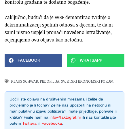
kontrolu građana te dodatno bogaćenje.
Zaključno, budući da je WEF demantirao tvrdnje o
dekriminalizaciji spolnih odnosa s djecom, te da ni
sami nismo uspjeli pronaći navedeno istraživanje,
ocjenjujemo ovu objavu kao netočnu.
FACEBOOK
WHATSAPP
KLAUS SCHWAB
,
PEDOFILIJA
,
SVJETSKI EKONOMSKI FORUM
Uočili ste objavu na društvenim mrežama i želite da
provjerimo je li točna? Želite nas upozoriti na netočnu ili
manipulativnu izjavu političara? Imate prijedloge, pohvale ili
kritike? Pišite nam na
info@faktograf.hr
ili nas kontaktirajte
putem
Twittera
ili
Facebooka
.