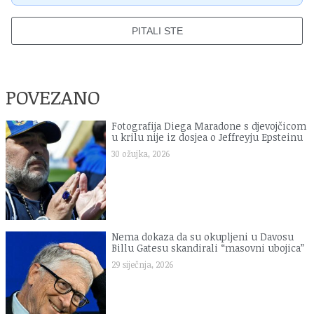
PITALI STE
POVEZANO
Fotografija Diega Maradone s djevojčicom
u krilu nije iz dosjea o Jeffreyju Epsteinu
30 ožujka, 2026
Nema dokaza da su okupljeni u Davosu
Billu Gatesu skandirali “masovni ubojica”
29 siječnja, 2026