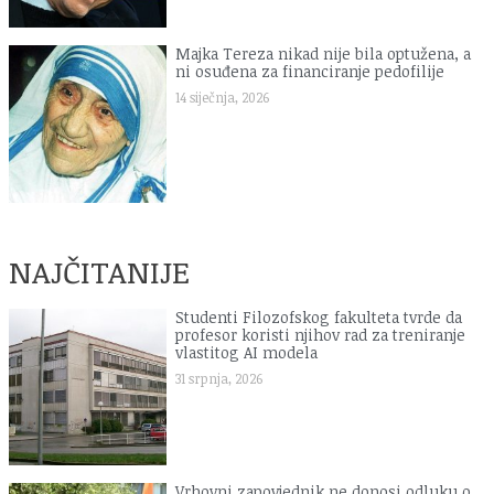
Majka Tereza nikad nije bila optužena, a
ni osuđena za financiranje pedofilije
14 siječnja, 2026
NAJČITANIJE
Studenti Filozofskog fakulteta tvrde da
profesor koristi njihov rad za treniranje
vlastitog AI modela
31 srpnja, 2026
Vrhovni zapovjednik ne donosi odluku o