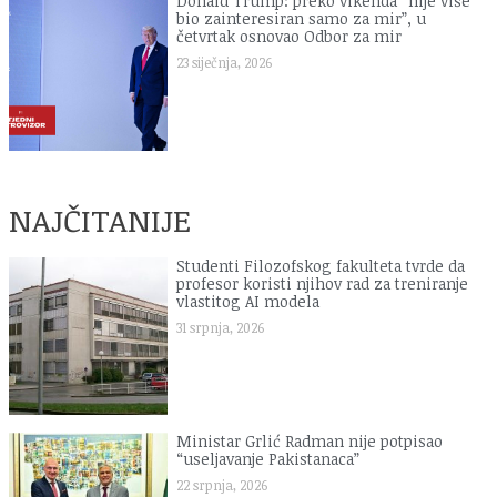
Donald Trump: preko vikenda “nije više
bio zainteresiran samo za mir”, u
četvrtak osnovao Odbor za mir
23 siječnja, 2026
NAJČITANIJE
Studenti Filozofskog fakulteta tvrde da
profesor koristi njihov rad za treniranje
vlastitog AI modela
31 srpnja, 2026
Ministar Grlić Radman nije potpisao
“useljavanje Pakistanaca”
22 srpnja, 2026