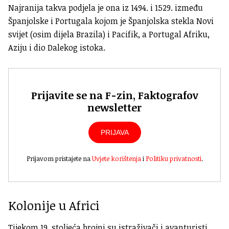
Najranija takva podjela je ona iz 1494. i 1529. između
Španjolske i Portugala kojom je Španjolska stekla Novi
svijet (osim dijela Brazila) i Pacifik, a Portugal Afriku,
Aziju i dio Dalekog istoka.
Prijavite se na F-zin, Faktografov
newsletter
PRIJAVA
Prijavom pristajete na
Uvjete korištenja
i
Politiku privatnosti
.
Kolonije u Africi
Tijekom 19. stoljeća brojni su istraživači i avanturisti