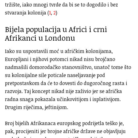
tržište, iako mnogi tvrde da bi se to dogodilo i bez
stvaranja kolonija (
1
,
2
)
Bijela populacija u Africi i crni
Afrikanci u Londonu
Iako su uspostavili moć u afričkim kolonijama,
Europljani i njihovi potomci nikad nisu brojčano
nadmašili domorodačko stanovništvo, unatoč tome što
su kolonijalne sile poticale naseljavanje pod
pretpostavkom da će to dovesti do dugoročnog rasta i
razvoja. Taj koncept nikad nije zaživio jer se afrička
radna snaga pokazala učinkovitijom i isplativijom.
Drugim riječima, jeftinijom.
Broj bijelih Afrikanaca europskog podrijetla teško je,
pak, procijeniti jer brojne afričke države ne objavljuju