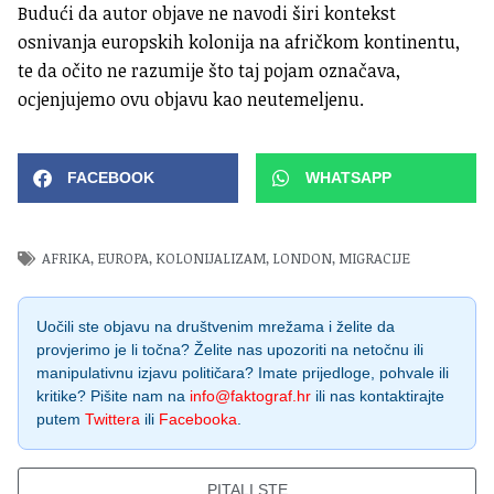
Budući da autor objave ne navodi širi kontekst
osnivanja europskih kolonija na afričkom kontinentu,
te da očito ne razumije što taj pojam označava,
ocjenjujemo ovu objavu kao neutemeljenu.
FACEBOOK
WHATSAPP
AFRIKA
,
EUROPA
,
KOLONIJALIZAM
,
LONDON
,
MIGRACIJE
Uočili ste objavu na društvenim mrežama i želite da
provjerimo je li točna? Želite nas upozoriti na netočnu ili
manipulativnu izjavu političara? Imate prijedloge, pohvale ili
kritike? Pišite nam na
info@faktograf.hr
ili nas kontaktirajte
putem
Twittera
ili
Facebooka
.
PITALI STE