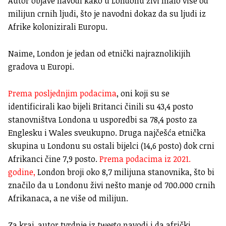
Autor objave navodi kako u Londonu živi malo više od
milijun crnih ljudi, što je navodni dokaz da su ljudi iz
Afrike kolonizirali Europu.
Naime, London je jedan od etnički najraznolikijih
gradova u Europi.
Prema posljednjim podacima
, oni koji su se
identificirali kao bijeli Britanci činili su 43,4 posto
stanovništva Londona u usporedbi sa 78,4 posto za
Englesku i Wales sveukupno. Druga najčešća etnička
skupina u Londonu su ostali bijelci (14,6 posto) dok crni
Afrikanci čine 7,9 posto.
Prema podacima iz 2021.
godine,
London broji oko 8,7 milijuna stanovnika, što bi
značilo da u Londonu živi nešto manje od 700.000 crnih
Afrikanaca, a ne više od milijun.
Za kraj, autor tvrdnje iz
tweeta
navodi i da afrički