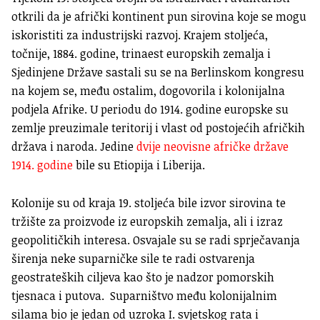
otkrili da je afrički kontinent pun sirovina koje se mogu
iskoristiti za industrijski razvoj. Krajem stoljeća,
točnije, 1884. godine, trinaest europskih zemalja i
Sjedinjene Države sastali su se na Berlinskom kongresu
na kojem se, među ostalim, dogovorila i kolonijalna
podjela Afrike. U periodu do 1914. godine europske su
zemlje preuzimale teritorij i vlast od postojećih afričkih
država i naroda. Jedine
dvije neovisne afričke države
1914. godine
bile su Etiopija i Liberija.
Kolonije su od kraja 19. stoljeća bile izvor sirovina te
tržište za proizvode iz europskih zemalja, ali i izraz
geopolitičkih interesa. Osvajale su se radi sprječavanja
širenja neke suparničke sile te radi ostvarenja
geostrateških ciljeva kao što je nadzor pomorskih
tjesnaca i putova. Suparništvo među kolonijalnim
silama bio je jedan od uzroka I. svjetskog rata i