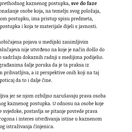
g prethodnog kaznenog postupka,
sve do faze
onašanje osobe koja, na temelju svog položaja,
enom postupku, ima pristup spisu predmeta,
tupka i koja te materijale dijeli s javnosti.
 uobičajena pojava u medijski zanimljivim
lučajeva nije utvrđeno na koje je način došlo do
 sadržaju dokaznih radnji s medijima podijelio.
građanima šalje poruka da je ta praksa iz
prihvatljiva, a iz perspektive onih koji na taj
oticaj da to i dalje čine.
ljiva jer se njom ozbiljno narušavaju prava osoba
amog kaznenog postupka. U odnosu na osobe koje
svjedoke, postavlja se pitanje povrede prava
rogona i interes utvrđivanja istine u kaznenom
g istraživanja činjenica.