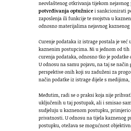
neovlaštenog otkrivanja tijekom nejavno
potvrđivanja optužnice
i sankcionirati p
zaposlenja ili funkcije te svojstva u kazn
odnosno materijalima nejavnog kaznenog pos
Curenje podataka iz istrage postala je već
kaznenim postupcima. Ni u jednom od tih s
curenja podataka, odnosno tko je podatke o
U odnosu na samu pojavu, na taj se način 
perspektive onih koji su zaduženi za progon 
način podatke iz istrage dijele s medijima, p
Međutim, radi se o praksi koja nije prihvat
uključenih u taj postupak, ali i smisao s
sudjeluju u kaznenom postupku, primjerice 
privatnosti. U odnosu na tijela kaznenog p
postupku, otežava se mogućnost objektivno