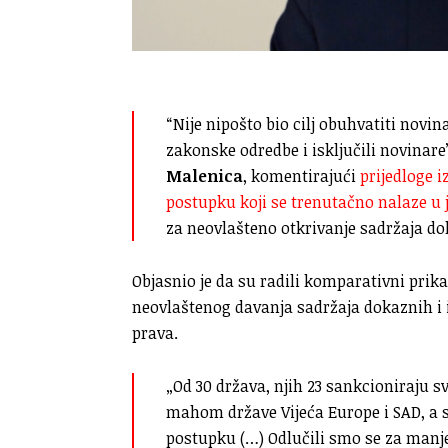
“Nije nipošto bio cilj obuhvatiti novi
zakonske odredbe i isključili novinare
Malenica
, komentirajući
prijedloge
postupku koji se trenutačno nalaze u
za neovlašteno otkrivanje sadržaja dok
Objasnio je da su radili komparativni prik
neovlaštenog davanja sadržaja dokaznih i i
prava.
„Od 30 država, njih 23 sankcioniraju sv
mahom države Vijeća Europe i SAD, a
postupku (…) Odlučili smo se za manj