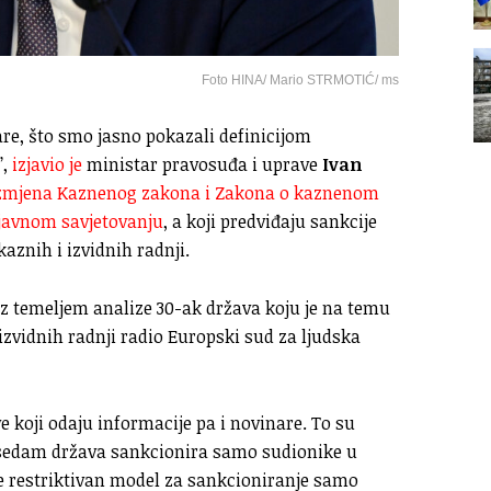
Foto HINA/ Mario STRMOTIĆ/ ms
nare, što smo jasno pokazali definicijom
”,
izjavio je
ministar pravosuđa i uprave
Ivan
 izmjena Kaznenog zakona i Zakona o kaznenom
 javnom savjetovanju
, a koji predviđaju sankcije
aznih i izvidnih radnji.
az temeljem analize 30-ak država koju je na temu
zvidnih radnji radio Europski sud za ljudska
e koji odaju informacije pa i novinare. To su
 sedam država sankcionira samo sudionike u
e restriktivan model za sankcioniranje samo