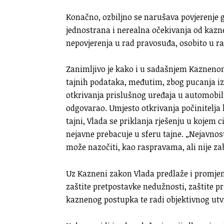
Konačno, ozbiljno se narušava povjerenje g
jednostrana i nerealna očekivanja od kazn
nepovjerenja u rad pravosuđa, osobito u ra
Zanimljivo je kako i u sadašnjem Kazneno
tajnih podataka, međutim, zbog pucanja izv
otkrivanja prislušnog uređaja u automobil
odgovarao. Umjesto otkrivanja počinitelja k
tajni, Vlada se priklanja rješenju u kojem c
nejavne prebacuje u sferu tajne. „Nejavnost
može nazočiti, kao raspravama, ali nije zabr
Uz Kazneni zakon Vlada predlaže i promje
zaštite pretpostavke nedužnosti, zaštite pr
kaznenog postupka te radi objektivnog ut