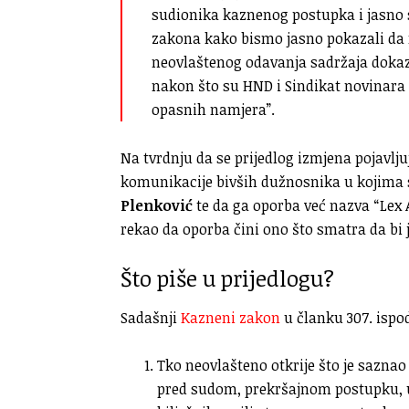
sudionika kaznenog postupka i jasno 
zakona kako bismo jasno pokazali da no
neovlaštenog odavanja sadržaja dokazni
nakon što su HND i Sindikat novinara
opasnih namjera”.
Na tvrdnju da se prijedlog izmjena pojavlju
komunikacije bivših dužnosnika u kojima 
Plenković
te da ga oporba već nazva “Lex 
rekao da oporba čini ono što smatra da bi j
Što piše u prijedlogu?
Sadašnji
Kazneni zakon
u članku 307. ispo
Tko neovlašteno otkrije što je saz
pred sudom, prekršajnom postupku,