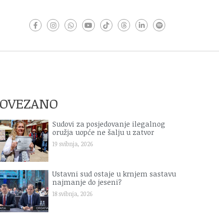
POVEZANO
Sudovi za posjedovanje ilegalnog
oružja uopće ne šalju u zatvor
19 svibnja, 2026
Ustavni sud ostaje u krnjem sastavu
najmanje do jeseni?
18 svibnja, 2026