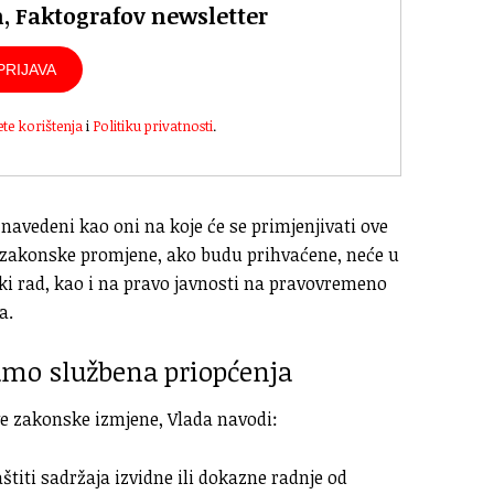
n, Faktografov newsletter
PRIJAVA
ete korištenja
i
Politiku privatnosti
.
 navedeni kao oni na koje će se primjenjivati ove
e zakonske promjene, ako budu prihvaćene, neće u
ki rad, kao i na pravo javnosti na pravovremeno
a.
amo službena priopćenja
e zakonske izmjene, Vlada navodi:
titi sadržaja izvidne ili dokazne radnje od