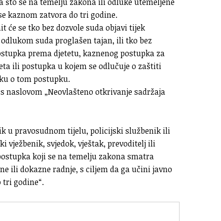
a što se na temelju zakona ili odluke utemeljene
se kaznom zatvora do tri godine.
t će se tko bez dozvole suda objavi tijek
e odlukom suda proglašen tajan, ili tko bez
postupka prema djetetu, kaznenog postupka za
eta ili postupka u kojem se odlučuje o zaštiti
luku o tom postupku.
 s naslovom „Neovlašteno otkrivanje sadržaja
 u pravosudnom tijelu, policijski službenik ili
i vježbenik, svjedok, vještak, prevoditelj ili
ostupka koji se na temelju zakona smatra
ne ili dokazne radnje, s ciljem da ga učini javno
tri godine“.