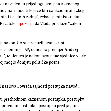
su navedeni u prijedlogu izmjena Kaznenog
vinari nisu ti koji će biti sankcionirani zbog
h i izvidnih radnji”, rekao je ministar, dan
 Hrvatske
upozorili
da Vlada predlaže “zakon
je nakon što su procurili transkripti
se spominje i AP, odnosno premijer
Andrej
AP”, Malenica je nakon ovotjedne sjednice Vlade
oj moglo donijeti političke poene.
d naslova Povreda tajnosti postupka navodi:
nao u prethodnom kaznenom postupku, postupku
 upravnom postupku, postupku pred javnim