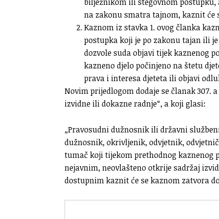
bilježnikom ili stegovnom postupku, 
na zakonu smatra tajnom, kaznit će 
Kaznom iz stavka 1. ovog članka kazni
postupka koji je po zakonu tajan ili j
dozvole suda objavi tijek kaznenog 
kazneno djelo počinjeno na štetu djet
prava i interesa djeteta ili objavi od
Novim prijedlogom dodaje se članak 307. a
izvidne ili dokazne radnje“, a koji glasi:
„Pravosudni dužnosnik ili državni službenik
dužnosnik, okrivljenik, odvjetnik, odvjetničk
tumač koji tijekom prethodnog kaznenog p
nejavnim, neovlašteno otkrije sadržaj izvid
dostupnim kaznit će se kaznom zatvora do 