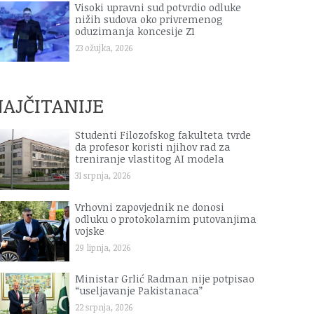
Visoki upravni sud potvrdio odluke
nižih sudova oko privremenog
oduzimanja koncesije Z1
23 ožujka, 2026
AJČITANIJE
Studenti Filozofskog fakulteta tvrde
da profesor koristi njihov rad za
treniranje vlastitog AI modela
31 srpnja, 2026
Vrhovni zapovjednik ne donosi
odluku o protokolarnim putovanjima
vojske
29 lipnja, 2026
Ministar Grlić Radman nije potpisao
“useljavanje Pakistanaca”
22 srpnja, 2026