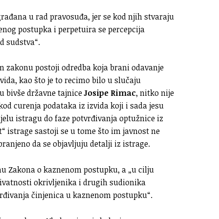
rađana u rad pravosuđa, jer se kod njih stvaraju
enog postupka i perpetuira se percepcija
d sudstva“.
m zakonu postoji odredba koja brani odavanje
ida, kao što je to recimo bilo u slučaju
u bivše državne tajnice
Josipe Rimac
, nitko nije
od curenja podataka iz izvida koji i sada jesu
ijelu istragu do faze potvrđivanja optužnice iz
“ istrage sastoji se u tome što im javnost ne
anjeno da se objavljuju detalji iz istrage.
nu Zakona o kaznenom postupku, a „u cilju
ivatnosti okrivljenika i drugih sudionika
vrđivanja činjenica u kaznenom postupku“.