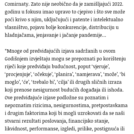
Comirnaty. Zato nije neobično da je zamišljajući 2022.
godinu u fokusu imao upravo to cjepivo i što sve može
poći krivo s njim, uključujući i patente i intelektualno
vlasništvo, pojavu bolje konkurencije, distribuciju u
hladnjačama, jenjavanje i jačanje pandemije…
“Mnoge od predviđajućih izjava sadržanih u ovom
Godišnjem izvještaju mogu se prepoznati po korištenju
riječi koje predviđaju budućnost, poput ‘vjeruje’,
‘procjenjuje’, ‘očekuje’, ‘planira’, ‘namjerava’, ‘može’, ‘bi
moglo’, ‘će’, ‘trebalo bi’, ‘cilja’ ili drugih sličnih izraza
koji prenose nesigurnost budućih događaja ili ishoda.
Ove predviđajuće izjave podložne su poznatim i
nepoznatim rizicima, nesigurnostima, pretpostavkama
i drugim faktorima koji bi mogli uzrokovati da se naši
stvarni rezultati poslovanja, financijsko stanje,
likvidnost, performanse, izgledi, prilike, postignuća ili