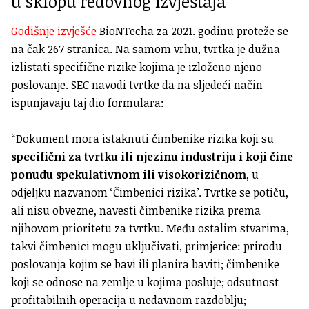
u sklopu redovnog izvještaja
Godišnje izvješće
BioNTecha za 2021. godinu proteže se
na čak 267 stranica. Na samom vrhu, tvrtka je dužna
izlistati specifične rizike kojima je izloženo njeno
poslovanje. SEC navodi tvrtke da na sljedeći način
ispunjavaju taj dio formulara:
“Dokument mora istaknuti čimbenike rizika koji su
specifični za tvrtku ili njezinu industriju i koji čine
ponudu spekulativnom ili visokorizičnom
, u
odjeljku nazvanom ‘Čimbenici rizika’. Tvrtke se potiču,
ali nisu obvezne, navesti čimbenike rizika prema
njihovom prioritetu za tvrtku. Među ostalim stvarima,
takvi čimbenici mogu uključivati, primjerice: prirodu
poslovanja kojim se bavi ili planira baviti; čimbenike
koji se odnose na zemlje u kojima posluje; odsutnost
profitabilnih operacija u nedavnom razdoblju;