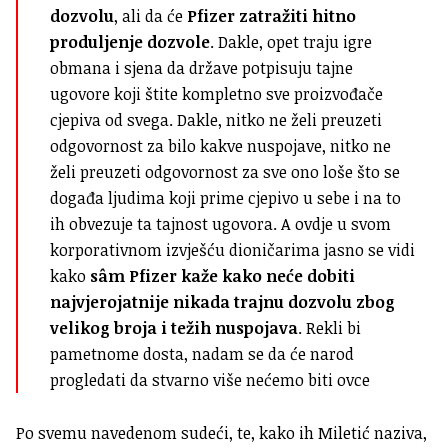
dozvolu
, ali da će
Pfizer zatražiti hitno
produljenje dozvole
. Dakle, opet traju igre
obmana i sjena da države potpisuju tajne
ugovore koji štite kompletno sve proizvođače
cjepiva od svega. Dakle, nitko ne želi preuzeti
odgovornost za bilo kakve nuspojave, nitko ne
želi preuzeti odgovornost za sve ono loše što se
događa ljudima koji prime cjepivo u sebe i na to
ih obvezuje ta tajnost ugovora. A ovdje u svom
korporativnom izvješću dioničarima jasno se vidi
kako
sâm Pfizer kaže kako neće dobiti
najvjerojatnije nikada trajnu dozvolu zbog
velikog broja i težih nuspojava
. Rekli bi
pametnome dosta, nadam se da će narod
progledati da stvarno više nećemo biti ovce
Po svemu navedenom sudeći, te, kako ih Miletić naziva,