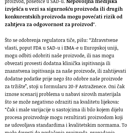
proizvod, posebice u SAD-u.
Nepovoljna medijska
izvješća u vezi sa sigurnošću proizvoda ili drugih
konkurentskih proizvoda mogu povećati rizik od
zahtjeva za odgovornost za proizvod
“.
Što se odobrenja regulatora tiče, pišu: “Zdravstvene
vlasti, poput FDA u SAD-u i EMA-e u Europskoj uniji,
mogu odbiti odobriti naše proizvode, ili nas mogu
obvezati provesti dodatna klinička ispitivanja ili
znanstvena ispitivanja za naše proizvode, ili zahtijevati
dodatne podatke prije nego što odobre naše proizvode
za tržište”, stoji u formularu 20-F AstraZenece. Oni čak
iznose scenarij problema u nabavi sirovih materijala
što se može negativno odraziti na kvalitetu lijekova:
“Čak i male varijacije u sastojcima ili bilo kojem dijelu
procesa proizvodnje mogu rezultirati proizvodom koji
ne udovoljava standardima i kvalitetskim normama. To
može dovesti do povlačenja proizvoda, propadanja,