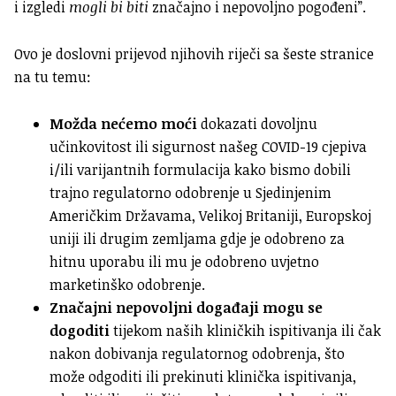
i izgledi
mogli bi biti
značajno i nepovoljno pogođeni”.
Ovo je doslovni prijevod njihovih riječi sa šeste stranice
na tu temu:
Možda nećemo moći
dokazati dovoljnu
učinkovitost ili sigurnost našeg COVID-19 cjepiva
i/ili varijantnih formulacija kako bismo dobili
trajno regulatorno odobrenje u Sjedinjenim
Američkim Državama, Velikoj Britaniji, Europskoj
uniji ili drugim zemljama gdje je odobreno za
hitnu uporabu ili mu je odobreno uvjetno
marketinško odobrenje.
Značajni nepovoljni događaji mogu se
dogoditi
tijekom naših kliničkih ispitivanja ili čak
nakon dobivanja regulatornog odobrenja, što
može odgoditi ili prekinuti klinička ispitivanja,