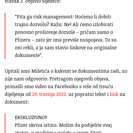
stavak 3” objavio sljedeće:
“Pita ga risk management: Hoćemo li dobiti
trajnu dozvolu? Kažu: Ne! Ali ćemo izlobirati
ponovno proširenje dozvole – pričam samo o
Pfizeru – zato jer ima previše nuspojava. To su
oni rekli, a ja sam stavio linkove na originalne
dokumente”.
Upitali smo Miletića o kakvim se dokumentima radi, no
nije nam odgovorio. Pretragom njegovih objava,
pronašli smo video na Facebooku s više od tisuću
dijeljenja od
29. travnja 2022.
uz popratni tekst i
link
na
dokument:
EKSKLUZIVNO‼️
Pfizer skriva istinu. Molim da podijelite ovaj
status, u medijima nećete o ovom čitati.