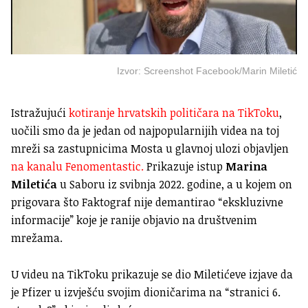
Izvor: Screenshot Facebook/Marin Miletić
Istražujući
kotiranje hrvatskih političara na TikToku
,
uočili smo da je jedan od najpopularnijih videa na toj
mreži sa zastupnicima Mosta u glavnoj ulozi objavljen
na kanalu Fenomentastic.
Prikazuje istup
Marina
Miletića
u Saboru iz svibnja 2022. godine, a u kojem on
prigovara što Faktograf nije demantirao “ekskluzivne
informacije” koje je ranije objavio na društvenim
mrežama.
U videu na TikToku prikazuje se dio Miletićeve izjave da
je Pfizer u izvješću svojim dioničarima na “stranici 6.