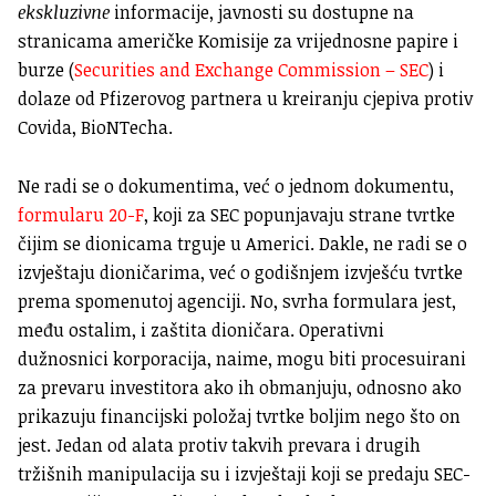
ekskluzivne
informacije, javnosti su dostupne na
stranicama američke Komisije za vrijednosne papire i
burze (
Securities and Exchange Commission – SEC
) i
dolaze od Pfizerovog partnera u kreiranju cjepiva protiv
Covida, BioNTecha.
Ne radi se o dokumentima, već o jednom dokumentu,
formularu 20-F
, koji za SEC popunjavaju strane tvrtke
čijim se dionicama trguje u Americi. Dakle, ne radi se o
izvještaju dioničarima, već o godišnjem izvješću tvrtke
prema spomenutoj agenciji. No, svrha formulara jest,
među ostalim, i zaštita dioničara. Operativni
dužnosnici korporacija, naime, mogu biti procesuirani
za prevaru investitora ako ih obmanjuju, odnosno ako
prikazuju financijski položaj tvrtke boljim nego što on
jest. Jedan od alata protiv takvih prevara i drugih
tržišnih manipulacija su i izvještaji koji se predaju SEC-