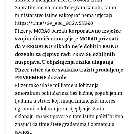
Zapratite me na mom Telegram kanalu, tamo
ministarstvo istine Faktograf nema utjecaja:
https://t.me/+Gv_epd_QCGw5N2Q0
Pfizer je MORAO održati
korporativno izvješće
svojim dioničarima
gdje je
MORAO priznati
da VJEROJATNO nikada neće dobiti TRAJNU
dozvolu za cjepivo radi PREVIŠE ozbiljnih
nuspojava
.
U objašnjenju rizika ulaganja
Pfizer ističe da će svakako tražiti produljenje
PRIVREMENE dozvole.
Pfizer tako ulaže milijarde u lobiranja
amoralnim političarima bez kičme, pogubljenim
ljudima u struci koji imaju financijski interes,
ogromni, u lobiranju za cijepljenje. Zatim
sklapaju TAJNE ugovore s tom istim političarima,
znajući da time štete građanima i obmanjuju
javnost.