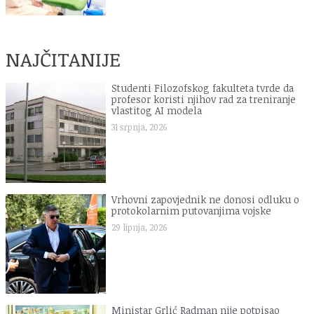
NAJČITANIJE
Studenti Filozofskog fakulteta tvrde da
profesor koristi njihov rad za treniranje
vlastitog AI modela
31 srpnja, 2026
Vrhovni zapovjednik ne donosi odluku o
protokolarnim putovanjima vojske
29 lipnja, 2026
Ministar Grlić Radman nije potpisao