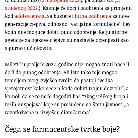
studenog 2022.
). Kasnije će doći i odobrenja za primjenu
kod
adolescenata
, za bustere i
hitna odobrenja
za nove
generacije cjepiva, odnosno “varijatne formulacije”, bez
kojih nije moguće dobiti puno odobrenje. Regulatorne
agencije za lijekove cjepivo su nastavile ocjenjivati kao
sigurno i učinkovito.
Miletić u proljeće 2022. godine nije mogao znati hoće li
doći do punog odobrenja. Ali isto tako nije mogao
temeljem ovog izvješća tvrditi da postoji “velika
vjerojatnost kako neće nikada dobiti trajnu dozvolu”, a
kamoli da se to neće dogoditi baš “zbog velikog broja i
težih nuspojava” koje su prešućene na štetu javnosti, a
razotkrivene u “izvješću dioničarima”.
Čega se farmaceutske tvrtke boje?