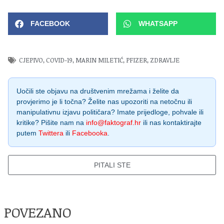
FACEBOOK
WHATSAPP
CJEPIVO
,
COVID-19
,
MARIN MILETIĆ
,
PFIZER
,
ZDRAVLJE
Uočili ste objavu na društvenim mrežama i želite da
provjerimo je li točna? Želite nas upozoriti na netočnu ili
manipulativnu izjavu političara? Imate prijedloge, pohvale ili
kritike? Pišite nam na
info@faktograf.hr
ili nas kontaktirajte
putem
Twittera
ili
Facebooka
.
PITALI STE
POVEZANO