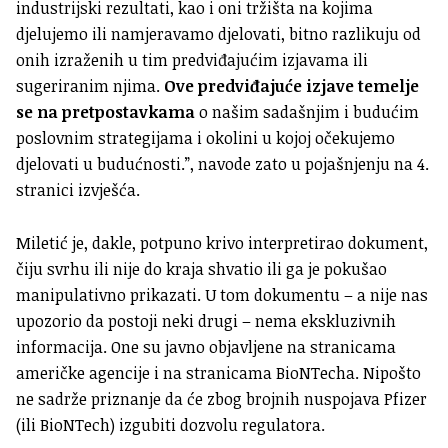
industrijski rezultati, kao i oni tržišta na kojima
djelujemo ili namjeravamo djelovati, bitno razlikuju od
onih izraženih u tim predviđajućim izjavama ili
sugeriranim njima.
Ove predviđajuće izjave temelje
se na pretpostavkama
o našim sadašnjim i budućim
poslovnim strategijama i okolini u kojoj očekujemo
djelovati u budućnosti.”, navode zato u pojašnjenju na 4.
stranici izvješća.
Miletić je, dakle, potpuno krivo interpretirao dokument,
čiju svrhu ili nije do kraja shvatio ili ga je pokušao
manipulativno prikazati. U tom dokumentu – a nije nas
upozorio da postoji neki drugi – nema ekskluzivnih
informacija. One su javno objavljene na stranicama
američke agencije i na stranicama BioNTecha. Nipošto
ne sadrže priznanje da će zbog brojnih nuspojava Pfizer
(ili BioNTech) izgubiti dozvolu regulatora.