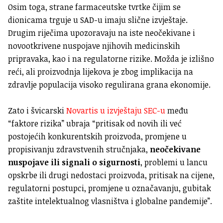
Osim toga, strane farmaceutske tvrtke čijim se
dionicama trguje u SAD-u imaju slične izvještaje.
Drugim riječima upozoravaju na iste neočekivane i
novootkrivene nuspojave njihovih medicinskih
pripravaka, kao i na regulatorne rizike. Možda je izlišno
reći, ali proizvodnja lijekova je zbog implikacija na
zdravlje populacija visoko regulirana grana ekonomije.
Zato i švicarski
Novartis u izvještaju SEC-u
među
“faktore rizika” ubraja “pritisak od novih ili već
postojećih konkurentskih proizvoda, promjene u
propisivanju zdravstvenih stručnjaka,
neočekivane
nuspojave ili signali o sigurnosti
, problemi u lancu
opskrbe ili drugi nedostaci proizvoda, pritisak na cijene,
regulatorni postupci, promjene u označavanju, gubitak
zaštite intelektualnog vlasništva i globalne pandemije”.