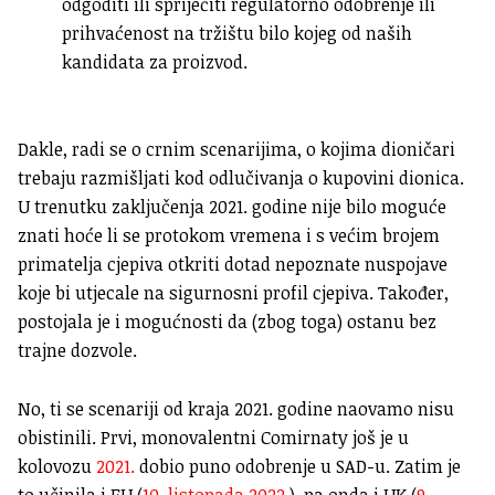
odgoditi ili spriječiti regulatorno odobrenje ili
prihvaćenost na tržištu bilo kojeg od naših
kandidata za proizvod.
Dakle, radi se o crnim scenarijima, o kojima dioničari
trebaju razmišljati kod odlučivanja o kupovini dionica.
U trenutku zaključenja 2021. godine nije bilo moguće
znati hoće li se protokom vremena i s većim brojem
primatelja cjepiva otkriti dotad nepoznate nuspojave
koje bi utjecale na sigurnosni profil cjepiva. Također,
postojala je i mogućnosti da (zbog toga) ostanu bez
trajne dozvole.
No, ti se scenariji od kraja 2021. godine naovamo nisu
obistinili. Prvi, monovalentni Comirnaty još je u
kolovozu
2021.
dobio puno odobrenje u SAD-u. Zatim je
to učinila i EU (
10. listopada 2022.
), pa onda i UK (
9.