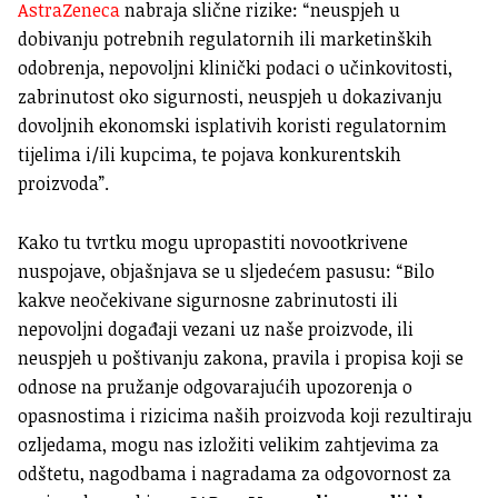
AstraZeneca
nabraja slične rizike: “neuspjeh u
dobivanju potrebnih regulatornih ili marketinških
odobrenja, nepovoljni klinički podaci o učinkovitosti,
zabrinutost oko sigurnosti, neuspjeh u dokazivanju
dovoljnih ekonomski isplativih koristi regulatornim
tijelima i/ili kupcima, te pojava konkurentskih
proizvoda”.
Kako tu tvrtku mogu upropastiti novootkrivene
nuspojave, objašnjava se u sljedećem pasusu: “Bilo
kakve neočekivane sigurnosne zabrinutosti ili
nepovoljni događaji vezani uz naše proizvode, ili
neuspjeh u poštivanju zakona, pravila i propisa koji se
odnose na pružanje odgovarajućih upozorenja o
opasnostima i rizicima naših proizvoda koji rezultiraju
ozljedama, mogu nas izložiti velikim zahtjevima za
odštetu, nagodbama i nagradama za odgovornost za