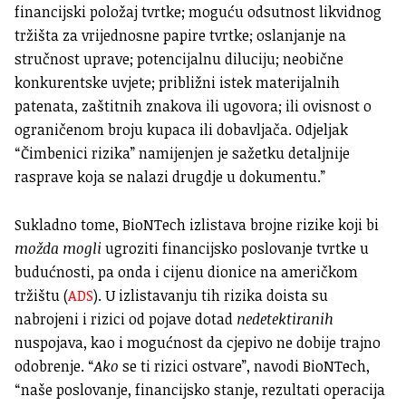
financijski položaj tvrtke; moguću odsutnost likvidnog
tržišta za vrijednosne papire tvrtke; oslanjanje na
stručnost uprave; potencijalnu diluciju; neobične
konkurentske uvjete; približni istek materijalnih
patenata, zaštitnih znakova ili ugovora; ili ovisnost o
ograničenom broju kupaca ili dobavljača. Odjeljak
“Čimbenici rizika” namijenjen je sažetku detaljnije
rasprave koja se nalazi drugdje u dokumentu.”
Sukladno tome, BioNTech izlistava brojne rizike koji bi
možda mogli
ugroziti financijsko poslovanje tvrtke u
budućnosti, pa onda i cijenu dionice na američkom
tržištu (
ADS
). U izlistavanju tih rizika doista su
nabrojeni i rizici od pojave dotad
nedetektiranih
nuspojava, kao i mogućnost da cjepivo ne dobije trajno
odobrenje. “
Ako
se ti rizici ostvare”, navodi BioNTech,
“naše poslovanje, financijsko stanje, rezultati operacija