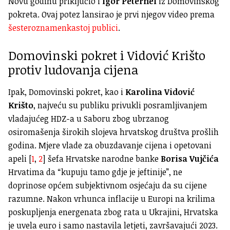
Novu godinu priključio i
Igor Peternel
iz Domovinskog
pokreta. Ovaj potez lansirao je prvi njegov video prema
šesteroznamenkastoj publici
.
Domovinski pokret i Vidović Krišto
protiv ludovanja cijena
Ipak, Domovinski pokret, kao i
Karolina Vidović
Krišto
, najveću su publiku privukli posramljivanjem
vladajućeg HDZ-a u Saboru zbog ubrzanog
osiromašenja širokih slojeva hrvatskog društva prošlih
godina. Mjere vlade za obuzdavanje cijena i opetovani
apeli [
1
,
2
] šefa Hrvatske narodne banke
Borisa Vujčića
Hrvatima da “kupuju tamo gdje je jeftinije”, ne
doprinose općem subjektivnom osjećaju da su cijene
razumne. Nakon vrhunca inflacije u Europi na krilima
poskupljenja energenata zbog rata u Ukrajini, Hrvatska
je uvela euro i samo nastavila letjeti, završavajući 2023.