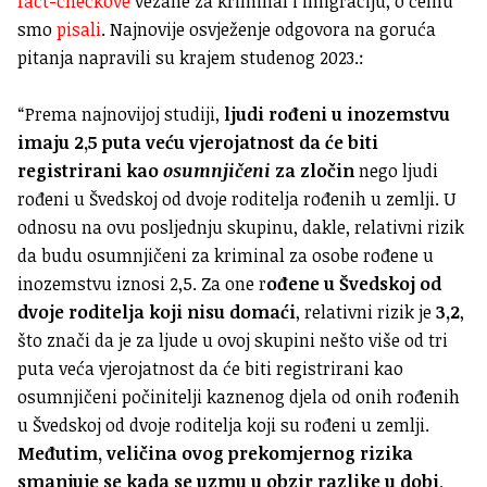
fact-checkove
vezane za kriminal i imigraciju, o čemu
smo
pisali
. Najnovije osvježenje odgovora na goruća
pitanja napravili su krajem studenog 2023.:
“Prema najnovijoj studiji,
ljudi rođeni u inozemstvu
imaju 2,5 puta veću vjerojatnost da će biti
registrirani kao
osumnjičeni
za zločin
nego ljudi
rođeni u Švedskoj od dvoje roditelja rođenih u zemlji. U
odnosu na ovu posljednju skupinu, dakle, relativni rizik
da budu osumnjičeni za kriminal za osobe rođene u
inozemstvu iznosi 2,5. Za one r
ođene u Švedskoj od
dvoje roditelja koji nisu domaći
, relativni rizik je
3,2
,
što znači da je za ljude u ovoj skupini nešto više od tri
puta veća vjerojatnost da će biti registrirani kao
osumnjičeni počinitelji kaznenog djela od onih rođenih
u Švedskoj od dvoje roditelja koji su rođeni u zemlji.
Međutim, veličina ovog prekomjernog rizika
smanjuje se kada se uzmu u obzir razlike u dobi,