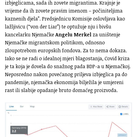
izbjeglicama, sada ih zovete migrantima. Krajnje je
vrijeme da ih zovete pravim imenom – počiniteljima
kaznenih djela”. Predsjednicu Komisije oslovljava kao
lažljivicu (“von der Liar”) te optužuje nju i bivšu
kancelarku Njemačke
Angelu Merkel
za uništenje
Njemačke migrantskom politikom, odnosno
zloupotrebom europskih fondova. Za to nema dokaza.
Iako se ne radi o idealnoj mjeri blagostanja, Covid kriza
je ta koja je dovela do snažnog pada BDP-a u Njemačkoj.
Neposredno nakon povećanog priljeva izbjeglica pa do
pandemije, njemačka ekonomija bilježila je umjereni
rast ili slabije opadanje bruto domaćeg proizvoda.