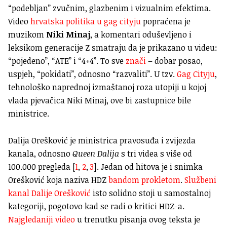
“podebljan” zvučnim, glazbenim i vizualnim efektima.
Video
hrvatska politika u gag cityju
popraćena je
muzikom
Niki Minaj
, a komentari oduševljeno i
leksikom generacije Z smatraju da je prikazano u videu:
“pojedeno”, “ATE” i “4+4”. To sve
znači
– dobar posao,
uspjeh, “pokidati”, odnosno “razvaliti”. U tzv.
Gag Cityju
,
tehnološko naprednoj izmaštanoj roza utopiji u kojoj
vlada pjevačica Niki Minaj, ove bi zastupnice bile
ministrice.
Dalija Orešković je ministrica pravosuđa i zvijezda
kanala, odnosno
Queen Dalija
s tri videa s više od
100.000 pregleda [
1
,
2
,
3
]. Jedan od hitova je i snimka
Orešković koja naziva HDZ
bandom prokletom
.
Službeni
kanal Dalije Orešković
isto solidno stoji u samostalnoj
kategoriji, pogotovo kad se radi o kritici HDZ-a.
Najgledaniji video
u trenutku pisanja ovog teksta je