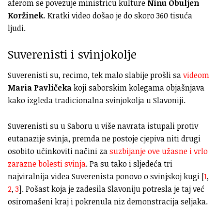
aferom se povezuje ministricu kulture
Ninu Obuljen
Koržinek.
Kratki video došao je do skoro 360 tisuća
ljudi.
Suverenisti i svinjokolje
Suverenisti su, recimo, tek malo slabije prošli sa
videom
Maria Pavličeka
koji saborskim kolegama objašnjava
kako izgleda tradicionalna svinjokolja u Slavoniji.
Suverenisti su u Saboru u više navrata istupali protiv
eutanazije svinja, premda ne postoje cjepiva niti drugi
osobito učinkoviti načini za
suzbijanje ove užasne i vrlo
zarazne bolesti svinja
. Pa su tako i sljedeća tri
najviralnija videa Suverenista ponovo o svinjskoj kugi [
1
,
2
,
3
]. Pošast koja je zadesila Slavoniju potresla je taj već
osiromašeni kraj i pokrenula niz demonstracija seljaka.