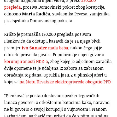
drugom najpopularnijem videu, s preko
320.000
pregleda
, proziva Domovinski pokret zbog korupcije,
odnosno
M
aria Radića
, suvlasnika Pevexa, zamjenika
predsjednika Domovinskog pokreta.
Krišto je premašila 120.000 pregleda pozivom
Plenkoviću da odstupi, kazavši da je za njega bivši
premijer
Ivo Sanader
mala beba
, nakon čega joj je
oduzeto pravo da govori. Popularan je i njen govor o
korumpiranosti HDZ-a
, zbog kojeg je odjednom zaradila
dvije opomene te je udaljena iz Sabora sa zabranom
obraćanja tog dana. Optužila je HDZ u plinskoj aferi u
kojoj se
na štetu Hrvatske elektroprivrede obogatio PPD
.
“Plenković je postao doslovno speaker trgovačkih
lanaca govoreći o otkoštenim batacima kako, naravno,
ne bi govorio o svojoj korupciji s Vujnovcem i Franom
Barbarićem. Barbarić mu prijeti da će s njim 10 godina