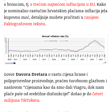
s broncom, tj.
s trećom najvećom inflacijom u EU
. Kako
je nominalno rastućim hrvatskim plaćama inflacija jela
kupovnu moć, detaljnije možete pročitati u
ranijem
Faktografovom tekstu
.
Govor
Davora Dretara
o rastu cijena hrane i
poljoprivredne proizvodnje, praćen turobnom glazbom i
naslovom “Cijenama kao da smo dali Viagru, dok nam
plaće pate od erektilne disfunkcije!” došao je do
četvrt
milijuna TikTokera
.