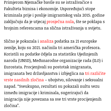
Primjerom Njemačke bavile su se istraživačice s
Fakulteta biznisa i ekonomije. Uspoređujući stope
kriminala prije i poslije imigrantskog vala 2015. godine
zaključuju da je utjecaj
prosječna nula
, šte se poklapa s
brojnim referencama na slična istraživanja u svijetu.
Slično je pokazala i
analiza
podatka za 21 europske
zemlje, koju su 2021. načinila tri američka profesora.
Koristili su podatke Odjela za statistiku Ujedinjenih
naroda (UNSD), Međunarodne organizacije rada (ILO) i
Eurostata. Procjenjivali su postotak imigranata,
imigranata bez državljanstva i izbjeglica na
tri različite
vrste nasilnih zločina
– ubojstvo, silovanje i seksualni
napad. “Sveukupno, rezultati su pokazali nultu vezu
između imigracije i kriminala, sugerirajući da
imigracija nije povezana sa sve tri vrste procijenjenih
zločina”.