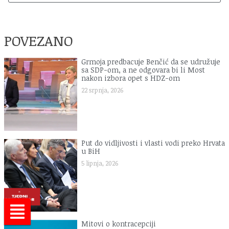
POVEZANO
Grmoja predbacuje Benčić da se udružuje
sa SDP-om, a ne odgovara bi li Most
nakon izbora opet s HDZ-om
22 srpnja, 2026
Put do vidljivosti i vlasti vodi preko Hrvata
u BiH
5 lipnja, 2026
Mitovi o kontracepciji