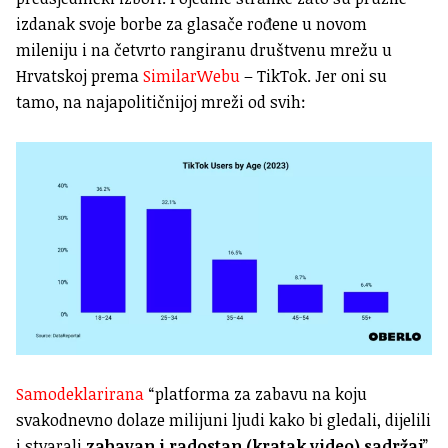
izdanak svoje borbe za glasače rođene u novom
mileniju i na četvrto rangiranu društvenu mrežu u
Hrvatskoj prema
SimilarWebu
– TikTok. Jer oni su
tamo, na najapolitičnijoj mreži od svih:
Samodeklarirana
“platforma za zabavu na koju
svakodnevno dolaze milijuni ljudi kako bi gledali, dijelili
i stvarali
zabavan i radostan (kratak video) sadržaj
”