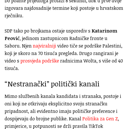
Do poante prijedloga prolazi 8 sekundi, dok u prve dvije
izgovara najdosadnije termine koji postoje u hrvatskom
rječniku.
SDP tako po brojkama ostaje usporediv s
Katarinom
Peović
, jedinom zastupnicom Radničke fronte u
Saboru. Njen
najviralniji
video tiče se podrške Palestini,
koji je skoro na 70 tisuća pregleda. Drugo rangirani je
video s
prosvjeda podrške
radnicima Wolta, s više od 40
tisuća.
“Nestranački” politički kanali
Mimo službenih kanala kandidata i stranaka, postoje i
oni koji ne otkrivaju eksplicitno svoju stranačku
pripadnost, ali evidentno imaju političke preference i
dospijevaju do brojne publike. Kanal
Politika za Gen Z
,
primjerice, u potpunosti se drži pravila TikTok