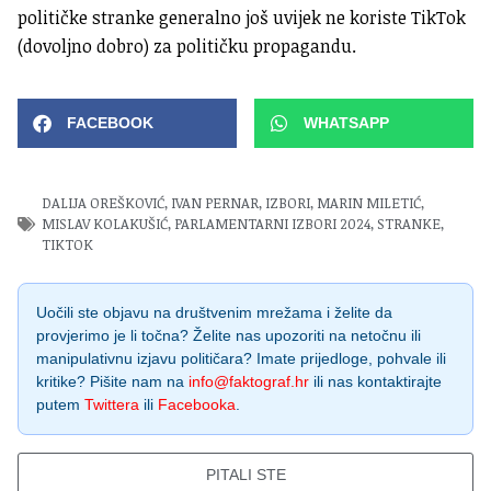
političke stranke generalno još uvijek ne koriste TikTok
(dovoljno dobro) za političku propagandu.
FACEBOOK
WHATSAPP
DALIJA OREŠKOVIĆ
,
IVAN PERNAR
,
IZBORI
,
MARIN MILETIĆ
,
MISLAV KOLAKUŠIĆ
,
PARLAMENTARNI IZBORI 2024
,
STRANKE
,
TIKTOK
Uočili ste objavu na društvenim mrežama i želite da
provjerimo je li točna? Želite nas upozoriti na netočnu ili
manipulativnu izjavu političara? Imate prijedloge, pohvale ili
kritike? Pišite nam na
info@faktograf.hr
ili nas kontaktirajte
putem
Twittera
ili
Facebooka
.
PITALI STE