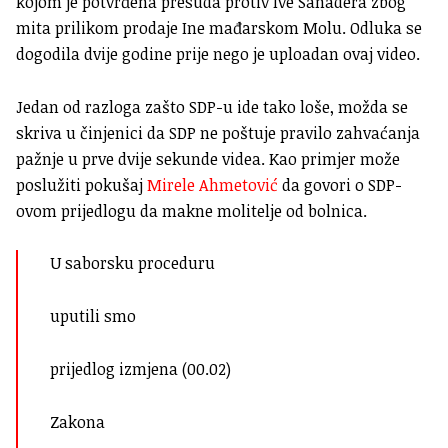
kojom je potvrđena presuda protiv Ive Sanadera zbog
mita prilikom prodaje Ine mađarskom Molu. Odluka se
dogodila dvije godine prije nego je uploadan ovaj video.
Jedan od razloga zašto SDP-u ide tako loše, možda se
skriva u činjenici da SDP ne poštuje pravilo zahvaćanja
pažnje u prve dvije sekunde videa. Kao primjer može
poslužiti pokušaj
Mirele Ahmetović
da govori o SDP-
ovom prijedlogu da makne molitelje od bolnica.
U saborsku proceduru
uputili smo
prijedlog izmjena (00.02)
Zakona