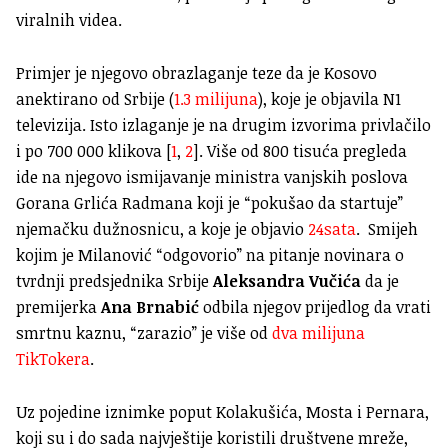
viralnih videa.
Primjer je njegovo obrazlaganje teze da je Kosovo
anektirano od Srbije (
1.3 milijuna
), koje je objavila N1
televizija. Isto izlaganje je na drugim izvorima privlačilo
i po 700 000 klikova [
1
,
2
]. Više od 800 tisuća pregleda
ide na njegovo ismijavanje ministra vanjskih poslova
Gorana Grlića Radmana koji je “pokušao da startuje”
njemačku dužnosnicu, a koje je objavio
24sata
. Smijeh
kojim je Milanović “odgovorio” na pitanje novinara o
tvrdnji predsjednika Srbije
Aleksandra Vučića
da je
premijerka
Ana Brnabić
odbila njegov prijedlog da vrati
smrtnu kaznu, “zarazio” je više od
dva milijuna
TikTokera
.
Uz pojedine iznimke poput Kolakušića, Mosta i Pernara,
koji su i do sada najvještije koristili društvene mreže,