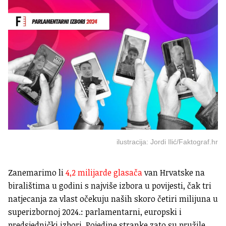
ilustracija: Jordi Ilić/Faktograf.hr
Zanemarimo li
4,2 milijarde glasača
van Hrvatske na
biralištima u godini s najviše izbora u povijesti, čak tri
natjecanja za vlast očekuju naših skoro četiri milijuna u
superizbornoj 2024.: parlamentarni, europski i
predsjednički izbori. Pojedine stranke zato su pružile