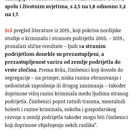
spolu i životnim uvjetima, s 2,5 na 1,8 odnosno 3,2
na 1,7.
Brå
pregled literature iz 2019., koji pokriva nordijske
studije o kriminalu i stranom podrijetlu 2005. – 2019.,
pronalazi slične rezultate – ljudi s
a stranim
podrijetlom donekle su prezastupljeni, a
prezastupljenost varira od zemlje podrijetla do
vrste zločina
. Prema Bråu, čimbenici koji dovode do
segregacije – na primjer, niska razina obrazovanja i
nedostatak zaposlenja ili drugog zanimanja – također
doprinose višoj razini kriminala među ljudima stranog
podrijetla. Čimbenici poput ratnih trauma, mentalnih
bolesti i razine kriminala, sukoba i gospodarskog
razvoja u zemlji podrijetla također mogu biti čimbenici
koji doprinose objašnjenju nekih razlika”.