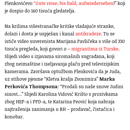
Plenkovićevo
“Gute reise, bis bald, aufwiedersehen
!” koji
je dospio do 160 tisuća gledatelja.
Na krilima višestranačke kritike vladajuće stranke,
dolazi i dosta je uspješan i kanal
antikradeze
. Tu se
ističe video suverenista Marijana Pavličeka s više od 330
tisuća pregleda, koji govori o –
migrantima iz Turske
.
Slijedi video s izjavama siromašnih sugrađana, koji
zbog neimaštine i iseljavanja plaču pred televizijskim
kamerama. Završava optužbom Plenkovića da je Juda,
uz stihove pjesme “Kletva kralja Zvonimira”
Marka
Perkovića Thompsona
: “Prodali su naše snove Judini
sinovi…” Slijedi Karolina Vidović Krišto s prozivkama
zbog HEP-a i PPD-a, te Katarina Peović koja nabraja
najtraženija zanimanja u RH – prodavač, čistačica i
konobar.