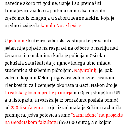
naredne skoro tri godine, uspjeli su premašiti
Tomaševićev video iz parka u samo dva navrata,
isječcima iz izlaganja u Saboru
Ivane Kekin
, koja je
ujedno i zvijezda
kanala Nove ljevice
.
U
jednome
kritizira saborske zastupnike jer se niti
jedan nije pojavio na raspravi na odboru o nasilju nad
ženama, i to u danima kada je policija u Osijeku
pokušala zataškati da je njihov kolega ubio mladu
studenticu službenim pištoljem.
Najviralniji
je, pak,
video u kojemu Kekin prigovara vidno iznerviranom
Plenkoviću za licemjerje oko rata u Gazi. Nakon što je
Hrvatska glasala protiv primirja
na Općoj skupštini UN-
a u listopadu, Hrvatska je iz proračuna poslala pomoć
od
250 tisuća eura
. To je, izračunala je Kekin i razljutila
premijera, jedva polovica sume
“zamračene” na projektu
na Geodetskom fakultetu
(570 000 eura), a s kojom