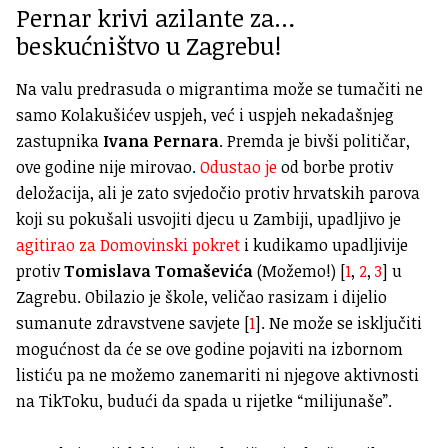
Pernar krivi azilante za…
beskućništvo u Zagrebu!
Na valu predrasuda o migrantima može se tumačiti ne
samo Kolakušićev uspjeh, već i uspjeh nekadašnjeg
zastupnika
Ivana Pernara
. Premda je bivši političar,
ove godine nije mirovao.
Odustao je
od borbe protiv
deložacija, ali je zato svjedočio protiv hrvatskih parova
koji su pokušali usvojiti djecu u Zambiji, upadljivo je
agitirao za Domovinski pokret
i kudikamo upadljivije
protiv
Tomislava Tomaševića
(Možemo!) [
1
,
2
,
3
] u
Zagrebu. Obilazio je škole, veličao rasizam i dijelio
sumanute zdravstvene savjete [
1
]. Ne može se isključiti
mogućnost da će se ove godine pojaviti na izbornom
listiću pa ne možemo zanemariti ni njegove aktivnosti
na TikToku, budući da spada u rijetke “milijunaše”.