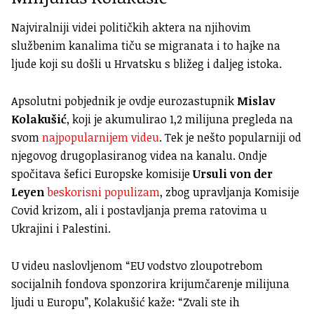
Najviralniji videi političkih aktera na njihovim
službenim kanalima tiču se migranata i to hajke na
ljude koji su došli u Hrvatsku s bližeg i daljeg istoka.
Apsolutni pobjednik je ovdje eurozastupnik
Mislav
Kolakušić
, koji je akumulirao 1,2 milijuna pregleda na
svom
najpopularnijem videu
. Tek je nešto popularniji od
njegovog drugoplasiranog videa na kanalu. Ondje
spočitava šefici Europske komisije
Ursuli von der
Leyen
beskorisni populizam
, zbog upravljanja Komisije
Covid krizom, ali i postavljanja prema ratovima u
Ukrajini i Palestini.
U videu naslovljenom “EU vodstvo zloupotrebom
socijalnih fondova sponzorira krijumčarenje milijuna
ljudi u Europu”, Kolakušić kaže: “Zvali ste ih