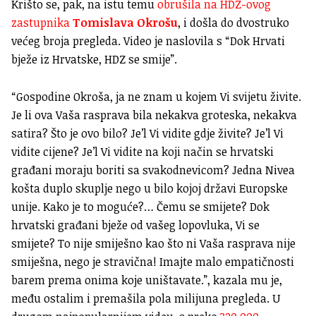
Krišto se, pak, na istu temu
obrušila na HDZ-ovog
zastupnika
Tomislava Okrošu
, i došla do dvostruko
većeg broja pregleda. Video je naslovila s “Dok Hrvati
bježe iz Hrvatske, HDZ se smije”.
“Gospodine Okroša, ja ne znam u kojem Vi svijetu živite.
Je li ova Vaša rasprava bila nekakva groteska, nekakva
satira? Što je ovo bilo? Je’l Vi vidite gdje živite? Je’l Vi
vidite cijene? Je’l Vi vidite na koji način se hrvatski
građani moraju boriti sa svakodnevicom? Jedna Nivea
košta duplo skuplje nego u bilo kojoj državi Europske
unije. Kako je to moguće?… Čemu se smijete? Dok
hrvatski građani bježe od vašeg lopovluka, Vi se
smijete? To nije smiješno kao što ni Vaša rasprava nije
smiješna, nego je stravična! Imajte malo empatičnosti
barem prema onima koje uništavate.”, kazala mu je,
među ostalim i premašila pola milijuna pregleda. U