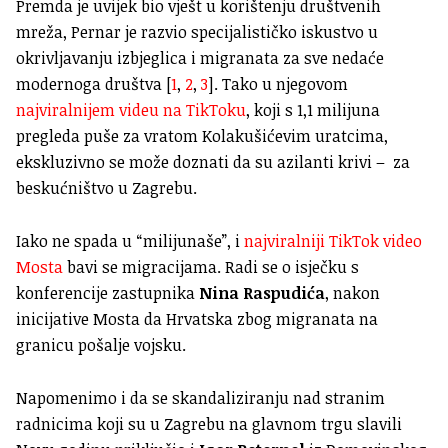
Premda je uvijek bio vješt u korištenju društvenih
mreža, Pernar je razvio specijalističko iskustvo u
okrivljavanju izbjeglica i migranata za sve nedaće
modernoga društva [
1
,
2
,
3
]. Tako u njegovom
najviralnijem videu na TikToku
, koji s 1,1 milijuna
pregleda puše za vratom Kolakušićevim uratcima,
ekskluzivno se može doznati da su azilanti krivi – za
beskućništvo u Zagrebu.
Iako ne spada u “milijunaše”, i
najviralniji TikTok video
Mosta
bavi se migracijama. Radi se o isječku s
konferencije zastupnika
Nina Raspudića
, nakon
inicijative Mosta da Hrvatska zbog migranata na
granicu pošalje vojsku.
Napomenimo i da se skandaliziranju nad stranim
radnicima koji su u Zagrebu na glavnom trgu slavili