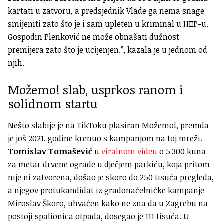
kartati u zatvoru, a predsjednik Vlade ga nema snage
smijeniti zato što je i sam upleten u kriminal u HEP-u.
Gospodin Plenković ne može obnašati dužnost
premijera zato što je ucijenjen.”, kazala je u jednom od
njih.
Možemo! slab, usprkos ranom i
solidnom startu
Nešto slabije je na TikToku plasiran Možemo!, premda
je još 2021. godine krenuo s kampanjom na toj mreži.
Tomislav Tomašević
u
viralnom videu
o 5 300 kuna
za metar drvene ograde u dječjem parkiću, koja pritom
nije ni zatvorena, došao je skoro do 250 tisuća pregleda,
a njegov protukandidat iz gradonačelničke kampanje
Miroslav Škoro, uhvaćen kako ne zna da u Zagrebu na
postoji spalionica otpada, dosegao je 111 tisuća. U