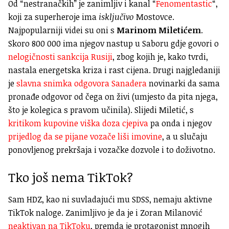
Od “nestranačkih” je zanimljiv i kanal “
Fenomentastic
“,
koji za superheroje ima
isključivo
Mostovce.
Najpopularniji videi su oni s
Marinom Miletićem
.
Skoro 800 000 ima njegov nastup u Saboru gdje govori o
nelogičnosti sankcija Rusiji
, zbog kojih je, kako tvrdi,
nastala energetska kriza i rast cijena. Drugi najgledaniji
je
slavna snimka odgovora Sanadera
novinarki da sama
pronađe odgovor od čega on živi (umjesto da pita njega,
što je kolegica s pravom učinila). Slijedi Miletić, s
kritikom kupovine viška doza cjepiva
pa onda i njegov
prijedlog da se pijane vozače liši imovine
, a u slučaju
ponovljenog prekršaja i vozačke dozvole i to doživotno.
Tko još nema TikTok?
Sam HDZ, kao ni suvladajući mu SDSS, nemaju aktivne
TikTok naloge. Zanimljivo je da je i Zoran Milanović
neaktivan na TikToku
, premda je protagonist mnogih