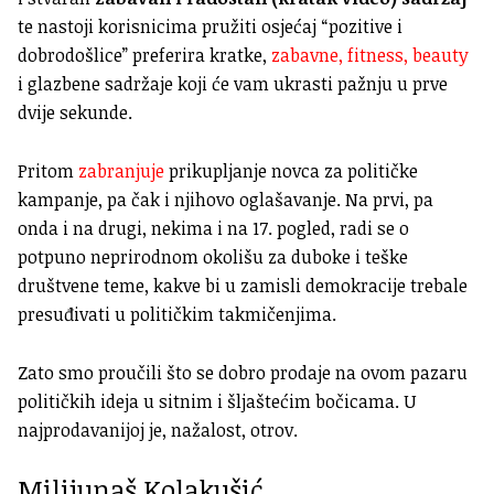
te nastoji korisnicima pružiti osjećaj “pozitive i
dobrodošlice” preferira kratke,
zabavne, fitness, beauty
i glazbene sadržaje koji će vam ukrasti pažnju u prve
dvije sekunde.
Pritom
zabranjuje
prikupljanje novca za političke
kampanje, pa čak i njihovo oglašavanje. Na prvi, pa
onda i na drugi, nekima i na 17. pogled, radi se o
potpuno neprirodnom okolišu za duboke i teške
društvene teme, kakve bi u zamisli demokracije trebale
presuđivati u političkim takmičenjima.
Zato smo proučili što se dobro prodaje na ovom pazaru
političkih ideja u sitnim i šljaštećim bočicama. U
najprodavanijoj je, nažalost, otrov.
Milijunaš Kolakušić