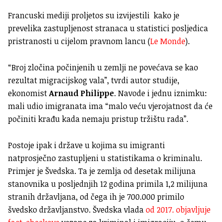
Francuski mediji proljetos su izvijestili kako je
prevelika zastupljenost stranaca u statistici posljedica
pristranosti u cijelom pravnom lancu (
Le Monde
).
“Broj zločina počinjenih u zemlji ne povećava se kao
rezultat migracijskog vala”, tvrdi autor studije,
ekonomist
Arnaud Philippe
. Navode i jednu iznimku:
mali udio imigranata ima “malo veću vjerojatnost da će
počiniti krađu kada nemaju pristup tržištu rada”.
Postoje ipak i države u kojima su imigranti
natprosječno zastupljeni u statistikama o kriminalu.
Primjer je Švedska. Ta je zemlja od desetak milijuna
stanovnika u posljednjih 12 godina primila 1,2 milijuna
stranih državljana, od čega ih je 700.000 primilo
švedsko državljanstvo. Švedska vlada
od 2017. objavljuje