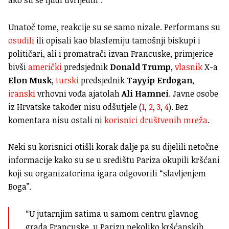
Unatoč tome, reakcije su se samo nizale. Performans su
osudili
ili opisali kao blasfemiju tamošnji biskupi i
političari, ali i promatrači izvan Francuske, primjerice
bivši
američki
predsjednik
Donald Trump
,
vlasnik
X-a
Elon Musk
,
turski
predsjednik
Tayyip Erdogan
,
iranski
vrhovni vođa ajatolah
Ali Hamnei
. Javne osobe
iz Hrvatske također nisu odšutjele (
1
,
2
,
3
,
4
). Bez
komentara nisu ostali ni
korisnici društvenih mreža
.
Neki su korisnici otišli korak dalje pa su dijelili netočne
informacije kako su se u središtu Pariza okupili kršćani
koji su organizatorima igara odgovorili “slavljenjem
Boga”.
“U jutarnjim satima u samom centru glavnog
grada Francuske, u Parizu nekoliko kršćanskih