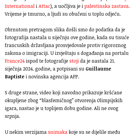
International
i
Attac
), a uočljiva je i
palestinska zastava
.
Vrijeme je tmurno, a ljudi su obučeni u toplu odjeću.
Obrnutom pretragom slika došli smo do podatka da je
fotografija nastala u siječnju ove godine, kada su tisuće
francuskih državljana prosvjedovale protiv rigoroznog
zakona o imigraciji. U izvještaju s događanja na portalu
France24
ispod te fotografije
stoji
da je nastala 21.
siječnja 2024. godine, a potpisani su
Guillaume
Baptiste
i novinska agencija AFP.
S druge strane, video koji navodno prikazuje kršćane
okupljene zbog “blasfemičnog” otvorenja Olimpijskih
igara, nastao je u toplijem dobu godine. Ali ne ovog
srpnja.
U nekim verzijama
snimaka
koje su se dijelile među