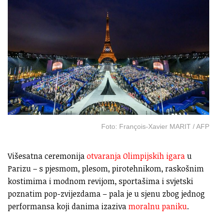
Foto: François-Xavier MARIT / AFP
Višesatna ceremonija
otvaranja Olimpijskih igara
u
Parizu – s pjesmom, plesom, pirotehnikom, raskošnim
kostimima i modnom revijom, sportašima i svjetski
poznatim pop-zvijezdama – pala je u sjenu zbog jednog
performansa koji danima izaziva
moralnu paniku
.