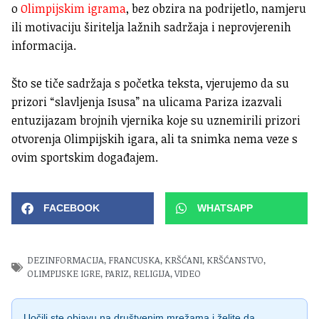
o
Olimpijskim igrama
, bez obzira na podrijetlo, namjeru
ili motivaciju širitelja lažnih sadržaja i neprovjerenih
informacija.
Što se tiče sadržaja s početka teksta, vjerujemo da su
prizori “slavljenja Isusa” na ulicama Pariza izazvali
entuzijazam brojnih vjernika koje su uznemirili prizori
otvorenja Olimpijskih igara, ali ta snimka nema veze s
ovim sportskim događajem.
FACEBOOK
WHATSAPP
DEZINFORMACIJA
,
FRANCUSKA
,
KRŠĆANI
,
KRŠĆANSTVO
,
OLIMPIJSKE IGRE
,
PARIZ
,
RELIGIJA
,
VIDEO
Uočili ste objavu na društvenim mrežama i želite da