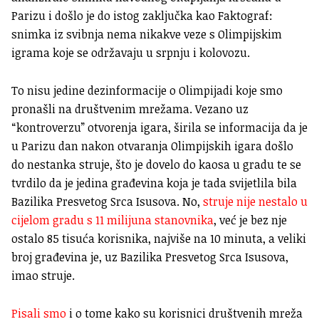
Parizu i došlo je do istog zaključka kao Faktograf:
snimka iz svibnja nema nikakve veze s Olimpijskim
igrama koje se održavaju u srpnju i kolovozu.
To nisu jedine dezinformacije o Olimpijadi koje smo
pronašli na društvenim mrežama. Vezano uz
“kontroverzu” otvorenja igara, širila se informacija da je
u Parizu dan nakon otvaranja Olimpijskih igara došlo
do nestanka struje, što je dovelo do kaosa u gradu te se
tvrdilo da je jedina građevina koja je tada svijetlila bila
Bazilika Presvetog Srca Isusova. No,
struje nije nestalo u
cijelom gradu s 11 milijuna stanovnika
, već je bez nje
ostalo 85 tisuća korisnika, najviše na 10 minuta, a veliki
broj građevina je, uz Bazilika Presvetog Srca Isusova,
imao struje.
Pisali smo
i o tome kako su korisnici društvenih mreža