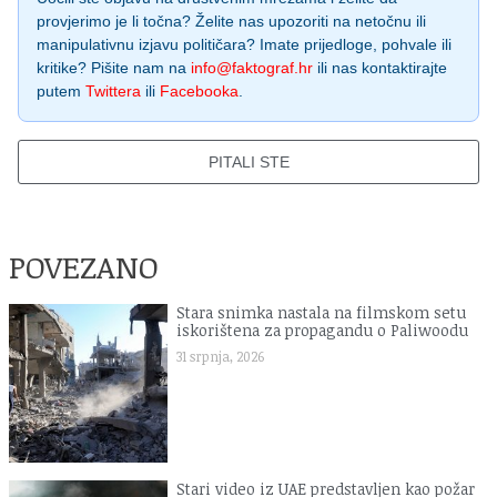
provjerimo je li točna? Želite nas upozoriti na netočnu ili
manipulativnu izjavu političara? Imate prijedloge, pohvale ili
kritike? Pišite nam na
info@faktograf.hr
ili nas kontaktirajte
putem
Twittera
ili
Facebooka
.
PITALI STE
POVEZANO
Stara snimka nastala na filmskom setu
iskorištena za propagandu o Paliwoodu
31 srpnja, 2026
Stari video iz UAE predstavljen kao požar