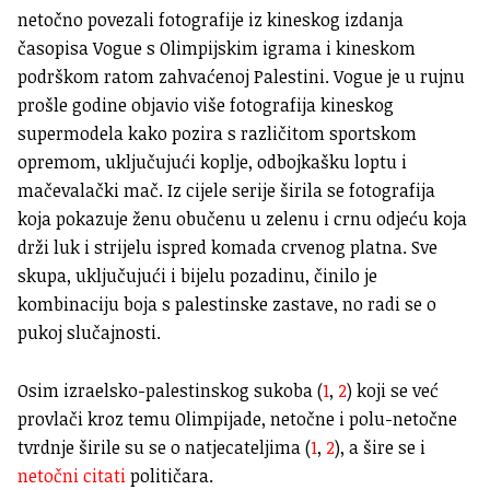
netočno povezali fotografije iz kineskog izdanja
časopisa Vogue s Olimpijskim igrama i kineskom
podrškom ratom zahvaćenoj Palestini. Vogue je u rujnu
prošle godine objavio više fotografija kineskog
supermodela kako pozira s različitom sportskom
opremom, uključujući koplje, odbojkašku loptu i
mačevalački mač. Iz cijele serije širila se fotografija
koja pokazuje ženu obučenu u zelenu i crnu odjeću koja
drži luk i strijelu ispred komada crvenog platna. Sve
skupa, uključujući i bijelu pozadinu, činilo je
kombinaciju boja s palestinske zastave, no radi se o
pukoj slučajnosti.
Osim izraelsko-palestinskog sukoba (
1
,
2
) koji se već
provlači kroz temu Olimpijade, netočne i polu-netočne
tvrdnje širile su se o natjecateljima (
1
,
2
), a šire se i
netočni citati
političara.