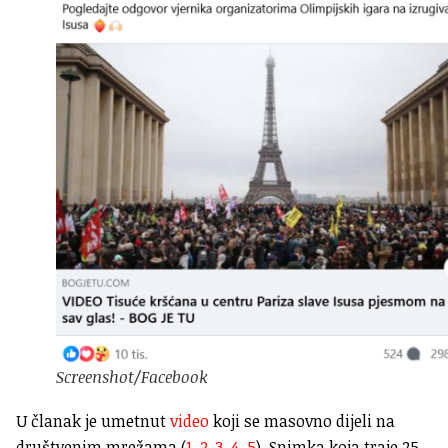
Screenshot/Facebook
U članak je umetnut
video
koji se masovno dijeli na
društvenim mrežama (
1
,
2
,
3
,
4
,
5
). Snimka koja traje 25