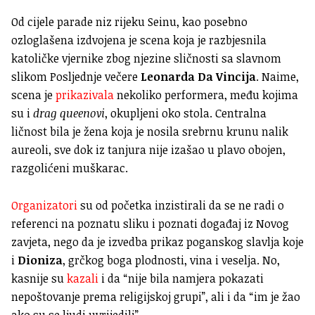
Od cijele p
arade niz rijeku Seinu, kao posebno
ozloglašena izdvojena je scena koja je razbjesnila
katoličke vjernike zbog njezine sličnosti sa slavnom
slikom Posljednje večere
Leonarda Da Vincija
.
Naime,
scena je
prikazivala
nekoliko performera, među kojima
su i
drag queenovi
, okupljeni oko stola. Centralna
ličnost bila je žena koja je nosila srebrnu krunu nalik
aureoli, sve dok iz tanjura nije izašao u plavo obojen,
razgolićeni muškarac.
Organizatori
su od početka inzistirali da se ne radi o
referenci na poznatu sliku i poznati događaj iz Novog
zavjeta, nego da je
izvedba prikaz poganskog slavlja koje
i
Dioniza
, grčkog boga plodnosti, vina i veselja. No,
kasnije su
kazali
i da “nije bila namjera pokazati
nepoštovanje prema religijskoj grupi”, ali i da “im je žao
ako su se ljudi uvrijedili”.