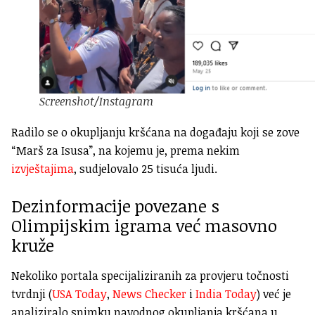
Screenshot/Instagram
Radilo se o okupljanju kršćana na događaju koji se zove
“Marš za Isusa”, na kojemu je, prema nekim
izvještajima
, sudjelovalo 25 tisuća ljudi.
Dezinformacije povezane s
Olimpijskim igrama već masovno
kruže
Nekoliko portala specijaliziranih za provjeru točnosti
tvrdnji (
USA Today
,
News Checker
i
India Today
) već je
analiziralo snimku navodnog okupljanja kršćana u