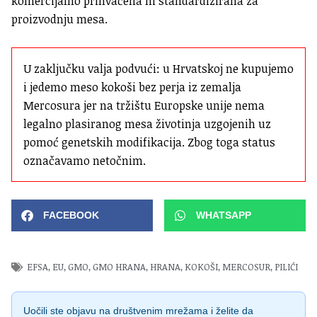
komercijalno prihvaćena ni standardizirana za
proizvodnju mesa.
U zaključku valja podvući: u Hrvatskoj ne kupujemo 
i jedemo meso kokoši bez perja iz zemalja 
Mercosura jer na tržištu Europske unije nema 
legalno plasiranog mesa životinja uzgojenih uz 
pomoć genetskih modifikacija. Zbog toga status 
označavamo netočnim.
FACEBOOK
WHATSAPP
EFSA
,
EU
,
GMO
,
GMO HRANA
,
HRANA
,
KOKOŠI
,
MERCOSUR
,
PILIĆI
Uočili ste objavu na društvenim mrežama i želite da