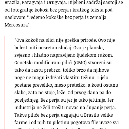
Brazila, Paragvaja i Urugvaja. Dijeljeni sadržaj sastoji se
od fotografije kokoši bez perja i kratkog teksta pod
naslovom “Jedemo kokoške bez perja iz zemalja
Mercosura”.
“Ova kokoš na slici nije greška prirode. Ovo nije
bolest, niti nesretan slučaj. Ovo je planski,
svjesno i hladno napravljeno ljudskom rukom.
Genetski modificirani pilići (GMO) stvoreni su
tako da rastu prebrzo, toliko brzo da njihove
noge ne mogu izdržati vlastitu težinu. Tijelo
postane preveliko, meso preteško, a kosti ostanu
slabe, zato ne stoje, leže. Od prvog dana pa do
posljednjeg. Bez perja su jer je tako jeftinije. Jer
industrija ne želi trošiti novac na čupanje perja.
Takve piliće bez perja uzgajaju u Brazilu velike
farme i od njih tu piletinu pogotovo file uvoze svi