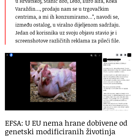
u Hrvatskoj, Stanić doo, Ledo, Euro alfa, Koka
Varaždin…, prodaju nam se u trgovačkim
centrima, a mi ih konzumiramo…”, navodi se,
između ostalog, u viralno dijeljenom sadržaju.
Jedan od korisnika uz svoju objavu stavio je i
screenshotove različitih reklama za pileći file.
EFSA: U EU nema hrane dobivene od
genetski modificiranih životinja