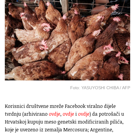
Foto: YASUYOSHI CHIBA / AFP
Korisnici društvene mreže Facebook viralno dijele
tvrdnju (arhivirano
ovdje
,
ovdje
i
ovdje
) da potrošači u
Hrvatskoj kupuju meso genetski modificiranih pilića,
koje je uvezeno iz zemalja Mercosura; Argentine,