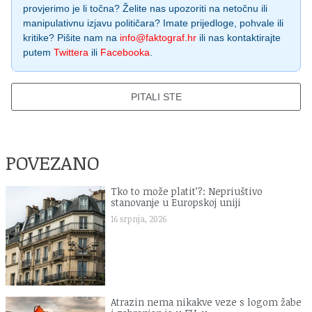
provjerimo je li točna? Želite nas upozoriti na netočnu ili
manipulativnu izjavu političara? Imate prijedloge, pohvale ili
kritike? Pišite nam na
info@faktograf.hr
ili nas kontaktirajte
putem
Twittera
ili
Facebooka
.
PITALI STE
POVEZANO
Tko to može platit’?: Nepriuštivo
stanovanje u Europskoj uniji
16 srpnja, 2026
Atrazin nema nikakve veze s logom žabe