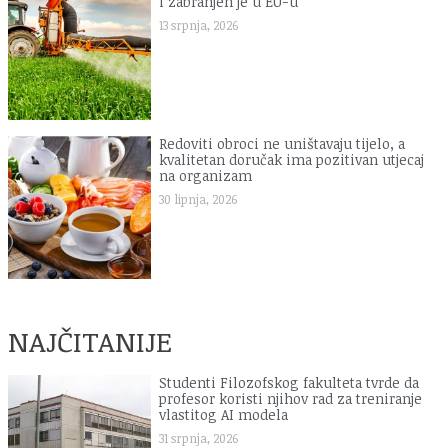
i zabranjen je u EU-u
13 srpnja, 2026
Redoviti obroci ne uništavaju tijelo, a
kvalitetan doručak ima pozitivan utjecaj
na organizam
30 lipnja, 2026
NAJČITANIJE
Studenti Filozofskog fakulteta tvrde da
profesor koristi njihov rad za treniranje
vlastitog AI modela
31 srpnja, 2026