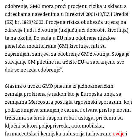
odobrenje, GMO mora proći procjenu rizika u skladu s
odredbama navedenima u Direktivi 2001/18/EZ i Uredbi
(EZ) br. 1829/2003. Procjena rizika obuhvaća utjecaj na
zdravlje ljudi i životinja (uključujući dobrobit životinja)
te na okoliš. Do sada u EU nisu odobrene nikakve
genetički modificirane (GM) životinje, niti su
zaprimljeni zahtjevi za odobrenje GM životinja. Stoga je
stavljanje GM piletine na tržište EU-a zabranjeno sve
dok se ne izda odobrenje”.
Glasina o uvozu GMO piletine iz južnoameričkih
zemalja proširena je nakon što je Europska unija sa
zemljama Mercosura postigla trgovinski sporazum, koji
podrazumijeva smanjenje carina i otvara pristup novim
tržištima za širok raspon roba i usluga, pri čemu su
ključni sektori poljoprivreda, automobilska,
farmaceutska i kemijska industrija (arhivirano
ovdje
i