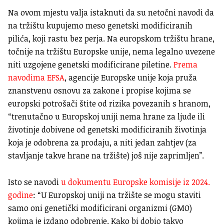
Na ovom mjestu valja istaknuti da su netočni navodi da
na tržištu kupujemo meso genetski modificiranih
pilića, koji rastu bez perja. Na europskom tržištu hrane,
točnije na tržištu Europske unije, nema legalno uvezene
niti uzgojene genetski modificirane piletine.
Prema
navodima EFSA
, agencije Europske unije koja pruža
znanstvenu osnovu za zakone i propise kojima se
europski potrošači štite od rizika povezanih s hranom,
“trenutačno u Europskoj uniji nema hrane za ljude ili
životinje dobivene od genetski modificiranih životinja
koja je odobrena za prodaju, a niti jedan zahtjev (za
stavljanje takve hrane na tržište) još nije zaprimljen”.
Isto se navodi
u dokumentu Europske komisije iz 2024.
godine
: “U Europskoj uniji na tržište se mogu staviti
samo oni genetički modificirani organizmi (GMO)
kojima je izdano odobrenje. Kako bi dobio takvo