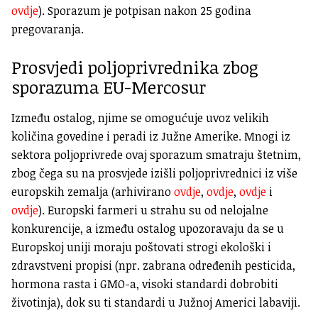
ovdje
). Sporazum je potpisan nakon 25 godina
pregovaranja.
Prosvjedi poljoprivrednika zbog
sporazuma EU-Mercosur
Između ostalog, njime se omogućuje uvoz velikih
količina govedine i peradi iz Južne Amerike. Mnogi iz
sektora poljoprivrede ovaj sporazum smatraju štetnim,
zbog čega su na prosvjede izišli poljoprivrednici iz više
europskih zemalja (arhivirano
ovdje
,
ovdje
,
ovdje
i
ovdje
). Europski farmeri u strahu su od nelojalne
konkurencije, a između ostalog upozoravaju da se u
Europskoj uniji moraju poštovati strogi ekološki i
zdravstveni propisi (npr. zabrana određenih pesticida,
hormona rasta i GMO-a, visoki standardi dobrobiti
životinja), dok su ti standardi u Južnoj Americi labaviji.