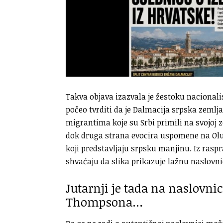
Takva objava izazvala je žestoku nacional
počeo tvrditi da je Dalmacija srpska zemlj
migrantima koje su Srbi primili na svojoj zem
dok druga strana evocira uspomene na Oluju
koji predstavljaju srpsku manjinu. Iz rasp
shvaćaju da slika prikazuje lažnu naslovnic
Jutarnji je tada na naslovni
Thompsona…