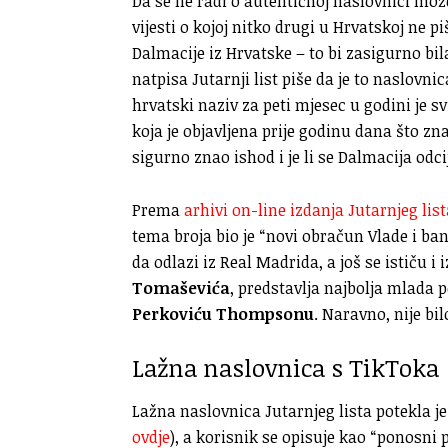
Da se ne radi o autentičnoj naslovnici mož
vijesti o kojoj nitko drugi u Hrvatskoj ne pi
Dalmacije iz Hrvatske – to bi zasigurno bil
natpisa Jutarnji list piše da je to naslovni
hrvatski naziv za peti mjesec u godini je s
koja je objavljena prije godinu dana što zna
sigurno znao ishod i je li se Dalmacija odci
Prema
arhivi on-line izdanja Jutarnjeg list
tema broja bio je “novi obračun Vlade i ba
da odlazi iz Real Madrida, a još se ističu i 
Tomaševića
, predstavlja najbolja mlada p
Perkoviću Thompsonu
. Naravno, nije bil
Lažna naslovnica s TikToka
Lažna naslovnica Jutarnjeg lista potekla je
ovdje
), a korisnik se opisuje kao “ponosni