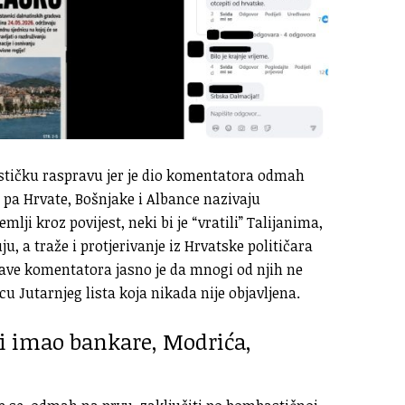
ističku raspravu jer je dio komentatora odmah
a pa Hrvate, Bošnjake i Albance nazivaju
lji kroz povijest, neki bi je “vratili” Talijanima,
, a traže i protjerivanje iz Hrvatske političara
rave komentatora jasno je da mnogi od njih ne
u Jutarnjeg lista koja nikada nije objavljena.
ci imao bankare, Modrića,