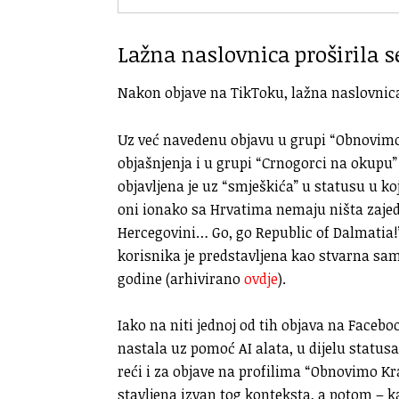
Lažna naslovnica proširila 
Nakon objave na TikToku, lažna naslovnica 
Uz već navedenu objavu u grupi “Obnovimo K
objašnjenja i u grupi “Crnogorci na okupu”
objavljena je uz “smješkića” u statusu u 
oni ionako sa Hrvatima nemaju ništa zajed
Hercegovini… Go, go Republic of Dalmatia!
korisnika je predstavljena kao stvarna samo
godine (arhivirano
ovdje
).
Iako na niti jednoj od tih objava na Faceb
nastala uz pomoć AI alata, u dijelu statusa 
reći i za objave na profilima “Obnovimo Kr
stavljena izvan tog konteksta, a potom – k