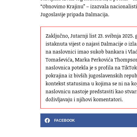
“Obnovimo Krajinu” – izazvala nacionalist
Jugoslavije pripada Dalmacija.
Zaključno, Jutarnji list 23. svibnja 2025. 
istaknuta vijest o najavi Dalmacije o izla
na naslovnici imao sukob bankara i Vlad
Tomaševića, Marka Perkovića Thompsona 
naslovnica potekla je s profila na TikToku
pokrajina iz bivših jugoslavenskih repub
kontekst statusima u kojima se ni na koji
naslovnicu nastoje predstaviti kao stva
doživljavaju i njihovi komentatori.
FACEBOOK