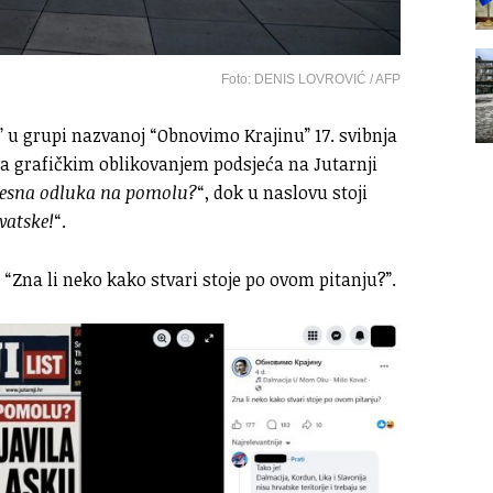
Foto: DENIS LOVROVIĆ / AFP
” u grupi nazvanoj “Obnovimo Krajinu” 17. svibnja
oja grafičkim oblikovanjem podsjeća na Jutarnji
jesna odluka na pomolu?
“, dok u naslovu stoji
vatske!
“.
: “Zna li neko kako stvari stoje po ovom pitanju?”.