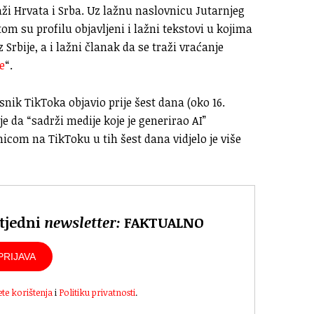
laži Hrvata i Srba. Uz lažnu naslovnicu Jutarnjeg
tom su profilu objavljeni i lažni tekstovi u kojima
z Srbije, a i lažni članak da se traži vraćanje
e
“.
snik TikToka objavio prije šest dana (oko 16.
e da “sadrži medije koje je generirao AI”
nicom na TikToku u tih šest dana vidjelo je više
 tjedni
newsletter:
FAKTUALNO
PRIJAVA
ete korištenja
i
Politiku privatnosti
.