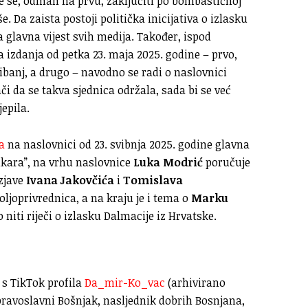
e se, odmah na prvu, zaključiti po bombastičnoj
še. Da zaista postoji politička inicijativa o izlasku
a glavna vijest svih medija. Također, ispod
ca izdanja od petka 23. maja 2025. godine – prvo,
vibanj, a drugo – navodno se radi o naslovnici
či da se takva sjednica održala, sada bi se već
jepila.
a
na naslovnici od 23. svibnja 2025. godine glavna
nkara”, na vrhu naslovnice
Luka Modrić
poručuje
izjave
Ivana Jakovčića
i
Tomislava
oljoprivrednica, a na kraju je i tema o
Marku
o niti riječi o izlasku Dalmacije iz Hrvatske.
 s TikTok profila
Da_mir-Ko_vac
(arhivirano
 pravoslavni Bošnjak, nasljednik dobrih Bosnjana,