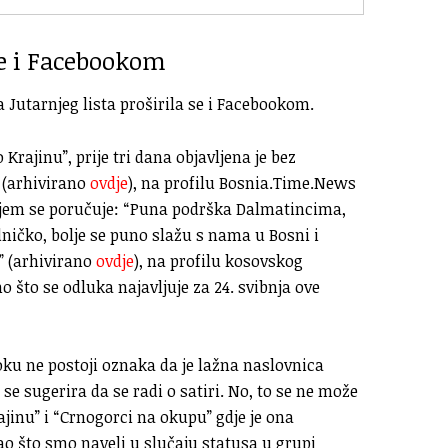
se i Facebookom
Jutarnjeg lista proširila se i Facebookom.
rajinu”, prije tri dana objavljena je bez
 (arhivirano
ovdje
), na profilu Bosnia.Time.News
kojem se poručuje: “Puna podrška Dalmatincima,
ničko, bolje se puno slažu s nama u Bosni i
” (arhivirano
ovdje
), na profilu kosovskog
 što se odluka najavljuje za 24. svibnja ove
ooku ne postoji oznaka da je lažna naslovnica
se sugerira da se radi o satiri. No, to se ne može
ajinu” i “Crnogorci na okupu” gdje je ona
ao što smo naveli u slučaju statusa u grupi