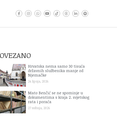
POVEZANO
Hrvatska nema samo 30 tisuća
državnih službenika manje od
Njemačke
24 lipnja, 2026
Mato Benčić se ne spominje u
dokumentima s kraja 2. svjetskog
rata i poraća
27 svibnja, 2026