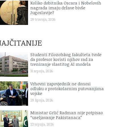
Koliko dobitnika Oscara i Nobelovih
nagrada imaju države bivše
Jugoslavije?
29 travnja, 2026
AJČITANIJE
Studenti Filozofskog fakulteta tvrde
da profesor koristi njihov rad za
treniranje vlastitog AI modela
31 srpnja, 2026
Vrhovni zapovjednik ne donosi
odluku o protokolarnim putovanjima
vojske
29 lipnja, 2026
Ministar Grlić Radman nije potpisao
“useljavanje Pakistanaca”
22 srpnja, 2026