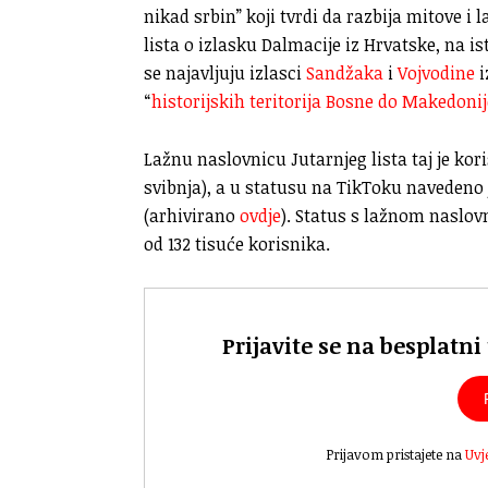
nikad srbin” koji tvrdi da razbija mitove i 
lista o izlasku Dalmacije iz Hrvatske, na is
se najavljuju izlasci
Sandžaka
i
Vojvodine
i
“
historijskih teritorija Bosne do Makedonij
Lažnu naslovnicu Jutarnjeg lista taj je kori
svibnja), a u statusu na TikToku navedeno j
(arhivirano
ovdje
). Status s lažnom naslov
od 132 tisuće korisnika.
Prijavite se na besplatni
Prijavom pristajete na
Uvj