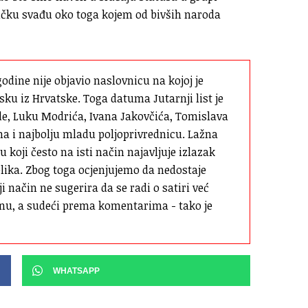
ičku svađu oko toga kojem od bivših naroda
godine nije objavio naslovnicu na kojoj je 
sku iz Hrvatske. Toga datuma Jutarnji list je 
e, Luku Modrića, Ivana Jakovčića, Tomislava 
i najbolju mladu poljoprivrednicu. Lažna 
 koji često na isti način najavljuje izlazak 
lika. Zbog toga ocjenjujemo da nedostaje 
 način ne sugerira da se radi o satiri već 
rnu, a sudeći prema komentarima - tako je 
WHATSAPP