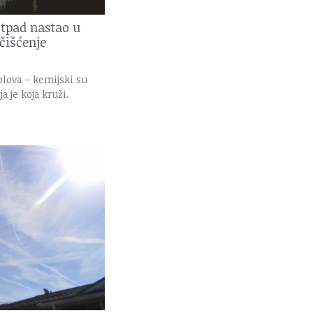
otpad nastao u
čišćenje
plova – kemijski su
a je koja kruži.