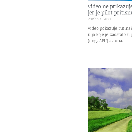
Video ne prikazuj
jer je pilot priti
2 svibnja, 2023
Video pokazuje rutinsk
ulja koje je zaostalo 
(eng. APU) aviona.