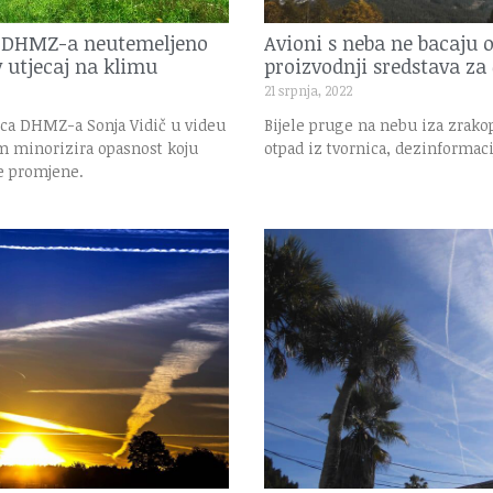
a DHMZ-a neutemeljeno
Avioni s neba ne bacaju 
v utjecaj na klimu
proizvodnji sredstava za 
21 srpnja, 2022
ca DHMZ-a Sonja Vidič u videu
Bijele pruge na nebu iza zrako
om minorizira opasnost koju
otpad iz tvornica, dezinformacij
ke promjene.