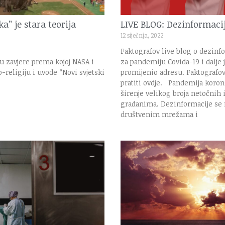
ka” je stara teorija
LIVE BLOG: Dezinformaci
12 siječnja, 2022
Faktografov live blog o dezin
ju zavjere prema kojoj NASA i
za pandemiju Covida-19 i dalje 
-religiju i uvode “Novi svjetski
promijenio adresu. Faktografo
pratiti ovdje. Pandemija koron
širenje velikog broja netočnih
građanima. Dezinformacije se n
društvenim mrežama i