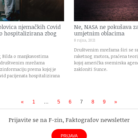
polovica njemačkih Covid
Ne, NASA ne pokušava za
o hospitalizirana zbog
umjetnim oblacima
8 rujna, 2021
Društvenim mrežama širi se sn
g Bilda o manjkavostima
raketnog motora, praćena teor
a društvenim mrežama
kojoj američka svemirska agen
zinformaciju prema kojoj je
zakloniti Sunce.
id pacijenata hospitalizirana
«
1
…
5
6
7
8
9
»
Prijavite se na F-zin, Faktografov newsletter
PRIJAVA