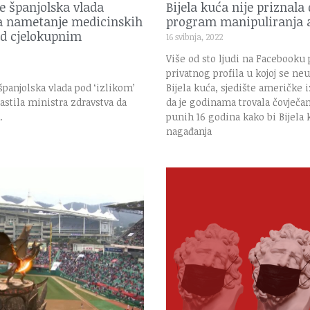
 španjolska vlada
Bijela kuća nije priznala 
 za nametanje medicinskih
program manipuliranja
d cjelokupnim
16 svibnja, 2022
Više od sto ljudi na Facebooku p
privatnog profila u kojoj se ne
 španjolska vlada pod ‘izlikom’
Bijela kuća, sjedište američke i
astila ministra zdravstva da
da je godinama trovala čovječan
.
punih 16 godina kako bi Bijela 
nagađanja