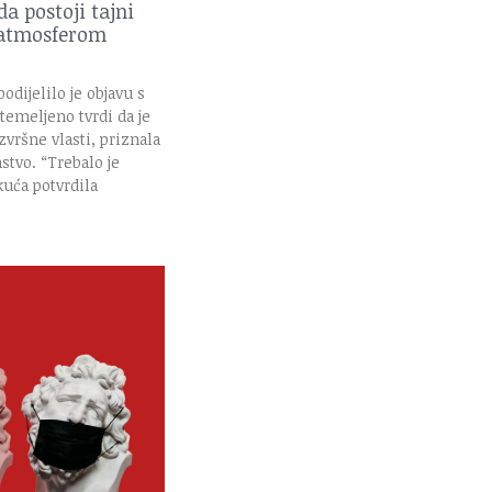
da postoji tajni
 atmosferom
odijelilo je objavu s
utemeljeno tvrdi da je
zvršne vlasti, priznala
stvo. “Trebalo je
kuća potvrdila