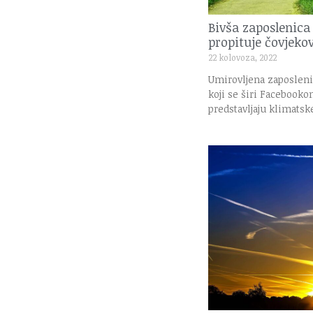
Bivša zaposlenic
propituje čovjeko
22 kolovoza, 2022
Umirovljena zaposleni
koji se širi Facebook
predstavljaju klimats