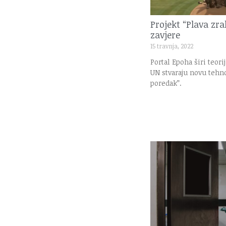
Projekt “Plava zra
zavjere
15 travnja, 2022
Portal Epoha širi teori
UN stvaraju novu tehno
poredak”.