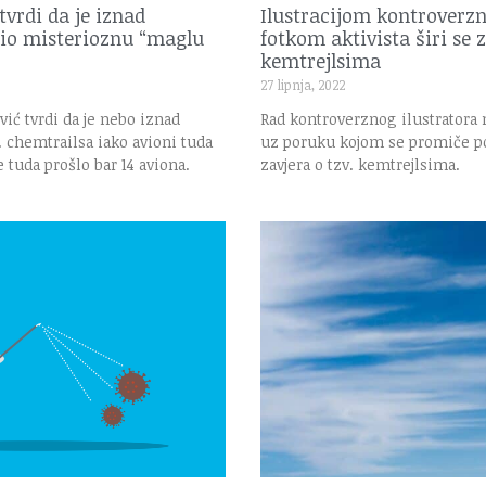
tvrdi da je iznad
Ilustracijom kontroverz
io misterioznu “maglu
fotkom aktivista širi se 
kemtrejlsima
27 lipnja, 2022
ić tvrdi da je nebo iznad
Rad kontroverznog ilustratora 
 chemtrailsa iako avioni tuda
uz poruku kojom se promiče po
e tuda prošlo bar 14 aviona.
zavjera o tzv. kemtrejlsima.