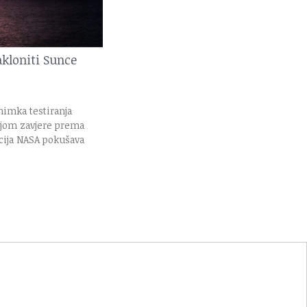
kloniti Sunce
imka testiranja
ijom zavjere prema
cija NASA pokušava