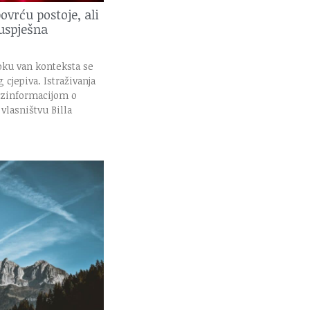
ovrću postoje, ali
 uspješna
oku van konteksta se
 cjepiva. Istraživanja
ezinformacijom o
vlasništvu Billa