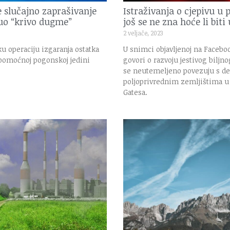
e slučajno zaprašivanje
Istraživanja o cjepivu u p
snuo “krivo dugme”
još se ne zna hoće li biti
2 veljače, 2023
u operaciju izgaranja ostatka
U snimci objavljenoj na Facebo
u pomoćnoj pogonskoj jedini
govori o razvoju jestivog biljnog
se neutemeljeno povezuju s d
poljoprivrednim zemljištima u 
Gatesa.