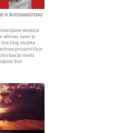
je o koronavirusu
formacijama vezanim
je aktivan, samo je
v live blog možete
avirusa prouzročila je
 informacija među
ajviše šire