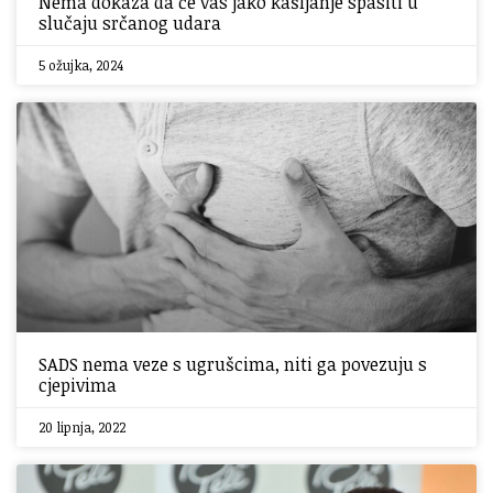
Nema dokaza da će vas jako kašljanje spasiti u
slučaju srčanog udara
5 ožujka, 2024
SADS nema veze s ugrušcima, niti ga povezuju s
cjepivima
20 lipnja, 2022