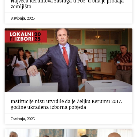
Najveća Kerumova zasluga u POS-u bila je prodaja
zemljišta
8 svibnja, 2025
Institucije nisu utvrdile da je Željku Kerumu 2017.
godine ukradena izborna pobjeda
7 svibnja, 2025