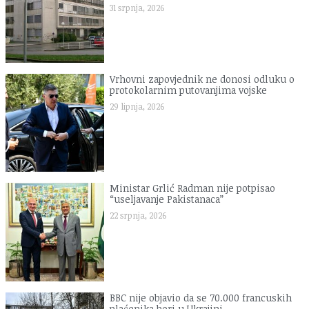
31 srpnja, 2026
Vrhovni zapovjednik ne donosi odluku o
protokolarnim putovanjima vojske
29 lipnja, 2026
Ministar Grlić Radman nije potpisao
“useljavanje Pakistanaca”
22 srpnja, 2026
BBC nije objavio da se 70.000 francuskih
plaćenika bori u Ukrajini