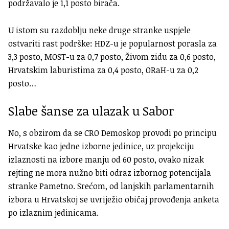
podržavalo je 1,1 posto birača.
U istom su razdoblju neke druge stranke uspjele
ostvariti rast podrške: HDZ-u je popularnost porasla za
3,3 posto, MOST-u za 0,7 posto, Živom zidu za 0,6 posto,
Hrvatskim laburistima za 0,4 posto, ORaH-u za 0,2
posto…
Slabe šanse za ulazak u Sabor
No, s obzirom da se CRO Demoskop provodi po principu
Hrvatske kao jedne izborne jedinice, uz projekciju
izlaznosti na izbore manju od 60 posto, ovako nizak
rejting ne mora nužno biti odraz izbornog potencijala
stranke Pametno. Srećom, od lanjskih parlamentarnih
izbora u Hrvatskoj se uvriježio običaj provođenja anketa
po izlaznim jedinicama.