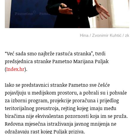
Hina / Zvonimir Kuhtić / zk
“Već sada smo najbrže rastuća stranka”, tvrdi
predsjednica stranke Pametno Marijana Puljak
(
Index.hr
).
Iako se predstavnici stranke Pametno sve češće
pojavljuju u medijskom prostoru, a pobrali su i pohvale
za izborni program, projekcije proračuna i prijedlog
teritorijalnog preustroja, rejting kojeg imaju među
biračima nije ekvivalentan pozornosti koja im se pruža.
Redovna mjesečna istraživanja javnog mnijenja ne
odražavaju rast kojeg Puljak priziva.