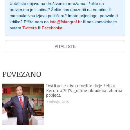
Uočili ste objavu na društvenim mrežama i želite da
provjerimo je li točna? Želite nas upozoriti na netočnu ili
manipulativnu izjavu političara? Imate prijedloge, pohvale ili
kritike? Pišite nam na
info@faktograf.hr
ili nas kontaktirajte
putem
Twittera
ili
Facebooka
.
PITALI STE
POVEZANO
Institucije nisu utvrdile da je Željku
Kerumu 2017. godine ukradena izborna
pobjeda
7 svibnja, 2025