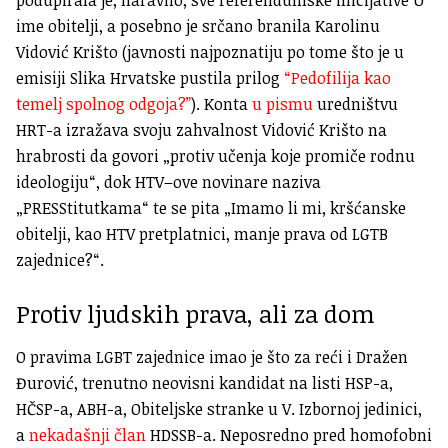
podupirala je, naravno, sve referendumske inicijative U
ime obitelji, a posebno je srčano branila Karolinu
Vidović Krišto (javnosti najpoznatiju po tome što je u
emisiji Slika Hrvatske pustila prilog
“Pedofilija kao
temelj spolnog odgoja?”
). Konta
u pismu
uredništvu
HRT-a izražava svoju zahvalnost Vidović Krišto na
hrabrosti da govori „protiv učenja koje promiče rodnu
ideologiju“, dok HTV–ove novinare naziva
„PRESStitutkama“ te se pita „Imamo li mi, kršćanske
obitelji, kao HTV pretplatnici, manje prava od LGTB
zajednice?“.
Protiv ljudskih prava, ali za dom
O pravima LGBT zajednice imao je što za reći i Dražen
Đurović, trenutno neovisni kandidat na listi HSP-a,
HČSP-a, ABH-a, Obiteljske stranke u V. Izbornoj jedinici,
a
nekadašnji član
HDSSB-a. Neposredno pred homofobni