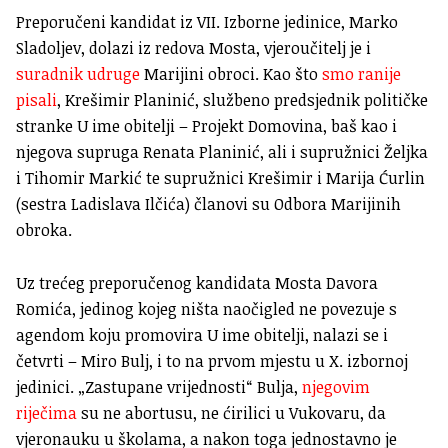
Preporučeni kandidat iz VII. Izborne jedinice, Marko
Sladoljev, dolazi iz redova Mosta, vjeroučitelj je i
suradnik udruge
Marijini obroci. Kao što
smo ranije
pisali
, Krešimir Planinić, službeno predsjednik političke
stranke U ime obitelji – Projekt Domovina, baš kao i
njegova supruga Renata Planinić, ali i supružnici Željka
i Tihomir Markić te supružnici Krešimir i Marija Ćurlin
(sestra Ladislava Ilčića) članovi su Odbora Marijinih
obroka.
Uz trećeg preporučenog kandidata Mosta Davora
Romića, jedinog kojeg ništa naočigled ne povezuje s
agendom koju promovira U ime obitelji, nalazi se i
četvrti – Miro Bulj, i to na prvom mjestu u X. izbornoj
jedinici. „Zastupane vrijednosti“ Bulja,
njegovim
riječima
su ne abortusu, ne ćirilici u Vukovaru, da
vjeronauku u školama, a nakon toga jednostavno je