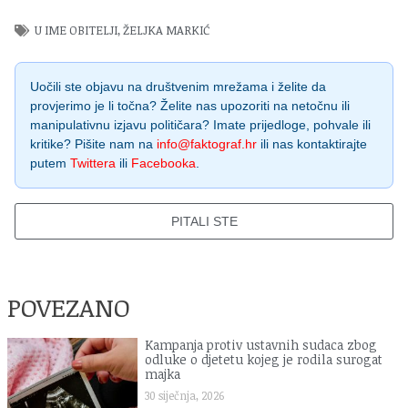
U IME OBITELJI
,
ŽELJKA MARKIĆ
Uočili ste objavu na društvenim mrežama i želite da
provjerimo je li točna? Želite nas upozoriti na netočnu ili
manipulativnu izjavu političara? Imate prijedloge, pohvale ili
kritike? Pišite nam na
info@faktograf.hr
ili nas kontaktirajte
putem
Twittera
ili
Facebooka
.
PITALI STE
POVEZANO
Kampanja protiv ustavnih sudaca zbog
odluke o djetetu kojeg je rodila surogat
majka
30 siječnja, 2026