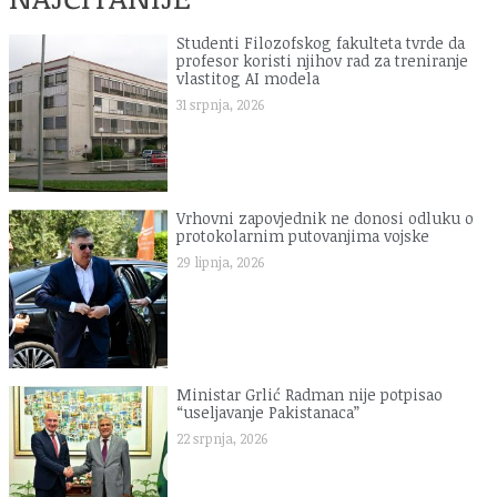
Studenti Filozofskog fakulteta tvrde da
profesor koristi njihov rad za treniranje
vlastitog AI modela
31 srpnja, 2026
Vrhovni zapovjednik ne donosi odluku o
protokolarnim putovanjima vojske
29 lipnja, 2026
Ministar Grlić Radman nije potpisao
“useljavanje Pakistanaca”
22 srpnja, 2026