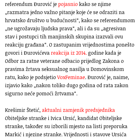
referendum Đurović je
pojasnio
kako se njime
„razmatra jedno važno pitanje koje će se odraziti na
hrvatsko društvo u budućnosti“, kako se referendumom
„ne ugrožavaju ljudska prava“, ali i da su „agresivan
stav i postupci tih manjinskih skupina izazvali ovu
reakciju građana“. O zastupanim vrijednostima ponešto
govori i Đurovićeva
reakcija iz 2014.
godine kada je
Odbor za ratne veterane odbacio prijedlog Zakona o
pravima žrtava seksualnog nasilja u Domovinskom
ratu, kako je podsjetio
VoxFeminae
. Đurović je, naime,
izjavio kako „nakon toliko dugo godina od rata zakon
sigurno neće pomoći žrtvama“.
Krešimir Štetić,
aktualni zamjenik predsjednika
Obiteljske stranke i Ivica Ursić, kandidat Obiteljske
stranke, također su izborili mjesto na listi preporuka
Markić i njezine stranke. Vrijednosti i stavove Ursića