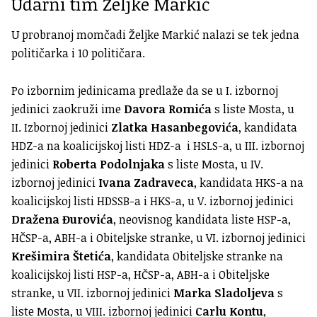
Udarni tim Željke Markić
U probranoj momčadi Željke Markić nalazi se tek jedna
političarka i 10 političara.
Po izbornim jedinicama predlaže da se u I. izbornoj
jedinici zaokruži ime
Davora Romića
s liste Mosta, u
II. Izbornoj jedinici
Zlatka Hasanbegovića
, kandidata
HDZ-a na koalicijskoj listi HDZ-a i HSLS-a, u III. izbornoj
jedinici
Roberta Podolnjaka
s liste Mosta, u IV.
izbornoj jedinici
Ivana Zadraveca
, kandidata HKS-a na
koalicijskoj listi HDSSB-a i HKS-a, u V. izbornoj jedinici
Dražena Đurovića
, neovisnog kandidata liste HSP-a,
HČSP-a, ABH-a i Obiteljske stranke, u VI. izbornoj jedinici
Krešimira Štetića
, kandidata Obiteljske stranke na
koalicijskoj listi HSP-a, HČSP-a, ABH-a i Obiteljske
stranke, u VII. izbornoj jedinici
Marka Sladoljeva
s
liste Mosta, u VIII. izbornoj jedinici
Carlu Kontu
,