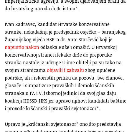
imperijalističku agresiju, a svojim djelovanjem brani da
do hrvatskog naroda dođe istina“.
Ivan Zadravec, kandidat Hrvatske konzervativne
stranke, nekadašnji je predsjednik osječko – baranjskog
Županijskog vijeća HSP-a dr. Ante Starčević koji je
napustio nakon
odlaska Ruže Tomašić. U Hrvatskoj
konzervativnoj stranci itekako drže do preporuke
stranka nastale iz udruge U ime obitelji pa su tako na
svojim stranicama
objavili i zahvalu
zbog upućene
podrške, ali i iskoristili priliku da pozovu „sve članove,
glasače i simpatizere pravaških i demokršćanskih
stranaka u IV. i V. izbornoj jedinici da svoj glas daju
koaliciji HDSSB-HKS jer upravo njihovi kandidati baštine
i provode kršćanski i pravaški svjetonazor“.
Upravo je „kršćanski svjetonazor“ ono što predstavlja
sponu među odabranim kandidatima koje preporučuje