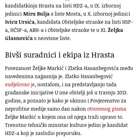
kandidatkinju Hrasta na listi HDZ-a, u IX. izbornoj
jedinici
Miru Bulja
s liste Mosta, u X. izbornoj jedinici
Ivicu Ursića
, kandidata Obiteljske stranke na listi HSP-
a, HČSP-a, ABH-a i Obiteljske stranke te u XI.
Željka
Glasnovića
s neovisne liste.
Bivši suradnici i ekipa iz Hrasta
Povezanost Željke Markić i Zlatka Hasanbegovića među
navedenima najjasnija je. Zlatko Hasanbegović
sudjelovao je
, uostalom, i na predstavljanju tada
građanske inicijative U ime obitelji još u travnju 2013.
godine, a poznato je kako je ukinuo i Povjerenstvo za
neprofitne medije samo dan nakon
otvorenog pisma
Željke Markić u kojem ona od njega traži upravo to.
Trenutno tehnički ministar kulture jedini je kandidat
HDZ-a koji je zaslužio preporuku.