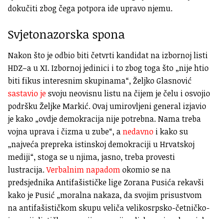
dokučiti zbog čega potpora ide upravo njemu.
Svjetonazorska spona
Nakon što je odbio biti četvrti kandidat na izbornoj listi
HDZ–a u XI. Izbornoj jedinici i to zbog toga što „nije htio
biti fikus interesnim skupinama“, Željko Glasnović
sastavio je
svoju neovisnu listu na čijem je čelu i osvojio
podršku Željke Markić. Ovaj umirovljeni general izjavio
je kako „ovdje demokracija nije potrebna. Nama treba
vojna uprava i čizma u zube“, a
nedavno
i kako su
„najveća prepreka istinskoj demokraciji u Hrvatskoj
mediji“, stoga se u njima, jasno, treba provesti
lustracija.
Verbalnim napadom
okomio se na
predsjednika Antifašističke lige Zorana Pusića rekavši
kako je Pusić „moralna nakaza, da svojim prisustvom
na antifašističkom skupu veliča velikosrpsko-četničko-