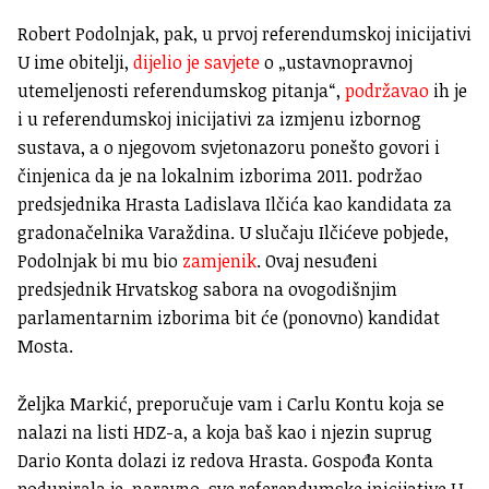
Robert Podolnjak, pak, u prvoj referendumskoj inicijativi
U ime obitelji,
dijelio je savjete
o „ustavnopravnoj
utemeljenosti referendumskog pitanja“,
podržavao
ih je
i u referendumskoj inicijativi za izmjenu izbornog
sustava, a o njegovom svjetonazoru ponešto govori i
činjenica da je na lokalnim izborima 2011. podržao
predsjednika Hrasta Ladislava Ilčića kao kandidata za
gradonačelnika Varaždina. U slučaju Ilčićeve pobjede,
Podolnjak bi mu bio
zamjenik
. Ovaj nesuđeni
predsjednik Hrvatskog sabora na ovogodišnjim
parlamentarnim izborima bit će (ponovno) kandidat
Mosta.
Željka Markić, preporučuje vam i Carlu Kontu koja se
nalazi na listi HDZ-a, a koja baš kao i njezin suprug
Dario Konta dolazi iz redova Hrasta. Gospođa Konta