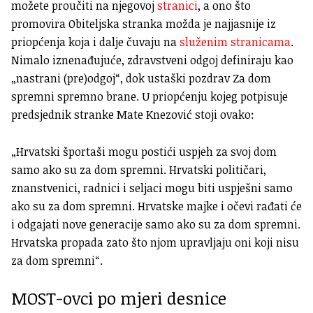
možete proučiti na njegovoj
stranici
, a ono što
promovira Obiteljska stranka možda je najjasnije iz
priopćenja koja i dalje čuvaju na
služenim stranicama
.
Nimalo iznenađujuće, zdravstveni odgoj definiraju kao
„nastrani (pre)odgoj“, dok ustaški pozdrav Za dom
spremni spremno brane. U priopćenju kojeg potpisuje
predsjednik stranke Mate Knezović stoji ovako:
„Hrvatski športaši mogu postići uspjeh za svoj dom
samo ako su za dom spremni. Hrvatski političari,
znanstvenici, radnici i seljaci mogu biti uspješni samo
ako su za dom spremni. Hrvatske majke i očevi rađati će
i odgajati nove generacije samo ako su za dom spremni.
Hrvatska propada zato što njom upravljaju oni koji nisu
za dom spremni“.
MOST-ovci po mjeri desnice