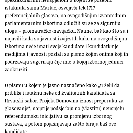
spektakularnim neuspjehom u kojem se posebno
istaknula sama Markić, osvojivši tek 1717
preferencijalnih glasova, na ovogodišnjim izvanrednim
parlamentarnim izborima odlučili su se za sigurniju
ulogu – promatračko-navijačku. Naime, baš kao što su i
najavili kada su javnost izvijestili kako na ovogodišnjim
izborima neće imati svoje kandidate i kandidatkinje,
medijima i javnosti poslali su pismo kojim onima koji ih
podržavaju sugeriraju čije ime u kojoj izbornoj jedinici
zaokružiti.
U pismu u kojem je jasno naznačeno kako „u želji da
približe i istaknu neke od kvalitetnih kandidata za
Hrvatski sabor, Projekt Domovina iznosi preporuku za
glasovanje“, najprije podsjećaju na (vlastitu) neuspjelu
referendumsku inicijativu za promjenu izbornog
sustava, a potom pojašnjavaju zašto biraju baš ove
kandidate.