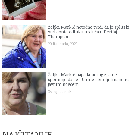
Željka Markić netočno tvrdi da je splitski
sud donio odluku u slučaju Derifaj-
Thompson
20 listopada, 2025
Željka Markić napada udruge, a ne
spominje da se i U ime obitelji financira
javnim novcem
25 rujna, 2025
NAJČITANIJE