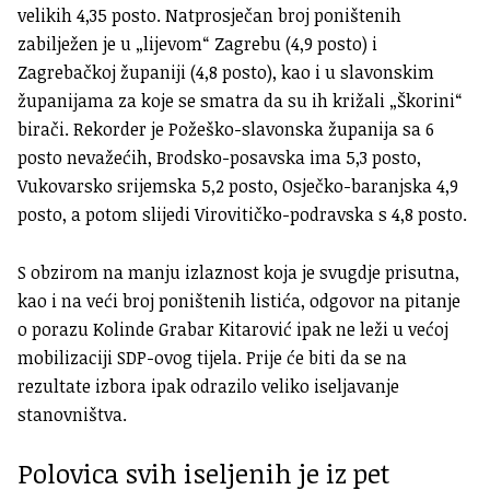
velikih 4,35 posto. Natprosječan broj poništenih
zabilježen je u „lijevom“ Zagrebu (4,9 posto) i
Zagrebačkoj županiji (4,8 posto), kao i u slavonskim
županijama za koje se smatra da su ih križali „Škorini“
birači. Rekorder je Požeško-slavonska županija sa 6
posto nevažećih, Brodsko-posavska ima 5,3 posto,
Vukovarsko srijemska 5,2 posto, Osječko-baranjska 4,9
posto, a potom slijedi Virovitičko-podravska s 4,8 posto.
S obzirom na manju izlaznost koja je svugdje prisutna,
kao i na veći broj poništenih listića, odgovor na pitanje
o porazu Kolinde Grabar Kitarović ipak ne leži u većoj
mobilizaciji SDP-ovog tijela. Prije će biti da se na
rezultate izbora ipak odrazilo veliko iseljavanje
stanovništva.
Polovica svih iseljenih je iz pet