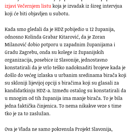
izjavi Večernjem listu
koja je izvadak iz šireg intervjua
koji će biti objavljen u subotu.
Kada smo gledali da je HDZ pobijedio u 12 županija,
odnosno Kolinda Grabar Kitarović, da je Zoran
Milanović dobio potporu u zapadnim županijama i
Gradu Zagrebu, onda su kolege iz županijskih
organizacija, posebice iz Slavonije, jednostavno
konstatirali da je vrlo teško nadoknaditi brojeve kada je
došlo do većeg izlaska u urbanim sredinama birača koji
su skloniji lijevijoj opciji s biračima koji su glasali za
kandidatkinju HDZ-a. Između ostalog su konstatirali da
u mnogim od tih županija ima manje birača. To je bila
jedna faktička činjenica. To nema nikakve veze s time
tko je za to zaslužan.
Ova je Vlada ne samo pokrenula Projekt Slavonija,