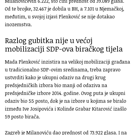
Milanovićevih 6.222, što čini prednost od 39.089 glasa.
Od te brojke, 32.467 je dobila u BH, a 7.101 u Njemačkoj,
međutim, u svojoj izjavi Plenković se nije dotakao
inozemstva.
Razlog gubitka nije u većoj
mobilizaciji SDP-ova biračkog tijela
Mada Plenković inzistira na velikoj mobilizaciji građana
u tradicionalno SDP-ovim sredinama, treba zapravo
ustvrditi kako je ukupni odaziv na drugi krug
predsjedničkih izbora bio manji od odaziva na
predsjedničke izbore 2014. godine. Ovog puta je ukupni
odaziv bio 55 posto, dok je na izbore u kojima se biralo
između Ive Josipovića i Kolinde Grabar Kitarović izašlo
59 posto birača.
Zagreb je Milanoviću dao prednost od 73.922 glasa. I na