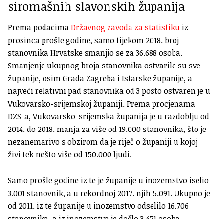
siromašnih slavonskih županija
Prema podacima
Državnog zavoda za statistiku
iz
prosinca prošle godine, samo tijekom 2018. broj
stanovnika Hrvatske smanjio se za 36.688 osoba.
Smanjenje ukupnog broja stanovnika ostvarile su sve
županije, osim Grada Zagreba i Istarske županije, a
najveći relativni pad stanovnika od 3 posto ostvaren je u
Vukovarsko-srijemskoj županiji. Prema procjenama
DZS-a, Vukovarsko-srijemska županija je u razdoblju od
2014. do 2018. manja za više od 19.000 stanovnika, što je
nezanemarivo s obzirom da je riječ o županiji u kojoj
živi tek nešto više od 150.000 ljudi.
Samo prošle godine iz te je županije u inozemstvo iselio
3.001 stanovnik, a u rekordnoj 2017. njih 5.091. Ukupno je
od 2011. iz te županije u inozemstvo odselilo 16.706
stanovnika, a iz inozemstva je došlo 3.471 osoba.