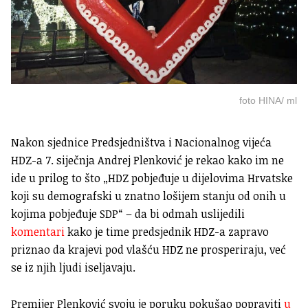
foto HINA/ ml
Nakon sjednice Predsjedništva i Nacionalnog vijeća
HDZ-a 7. siječnja Andrej Plenković je rekao kako im ne
ide u prilog to što „HDZ pobjeđuje u dijelovima Hrvatske
koji su demografski u znatno lošijem stanju od onih u
kojima pobjeđuje SDP“ – da bi odmah uslijedili
komentari
kako je time predsjednik HDZ-a zapravo
priznao da krajevi pod vlašću HDZ ne prosperiraju, već
se iz njih ljudi iseljavaju.
Premijer Plenković svoju je poruku pokušao popraviti
u