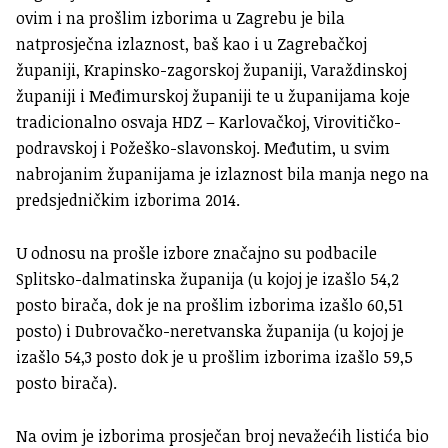
ovim i na prošlim izborima u Zagrebu je bila
natprosječna izlaznost, baš kao i u Zagrebačkoj
županiji, Krapinsko-zagorskoj županiji, Varaždinskoj
županiji i Međimurskoj županiji te u županijama koje
tradicionalno osvaja HDZ – Karlovačkoj, Virovitičko-
podravskoj i Požeško-slavonskoj. Međutim, u svim
nabrojanim županijama je izlaznost bila manja nego na
predsjedničkim izborima 2014.
U odnosu na prošle izbore značajno su podbacile
Splitsko-dalmatinska županija (u kojoj je izašlo 54,2
posto birača, dok je na prošlim izborima izašlo 60,51
posto) i Dubrovačko-neretvanska županija (u kojoj je
izašlo 54,3 posto dok je u prošlim izborima izašlo 59,5
posto birača).
Na ovim je izborima prosječan broj nevažećih listića bio