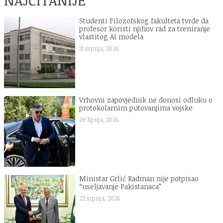
Studenti Filozofskog fakulteta tvrde da
profesor koristi njihov rad za treniranje
vlastitog AI modela
31 srpnja, 2026
Vrhovni zapovjednik ne donosi odluku o
protokolarnim putovanjima vojske
29 lipnja, 2026
Ministar Grlić Radman nije potpisao
“useljavanje Pakistanaca”
22 srpnja, 2026