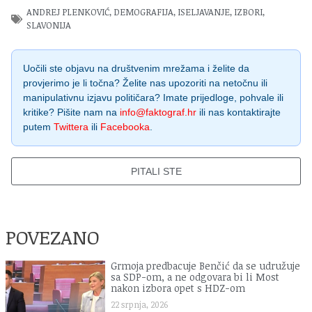
ANDREJ PLENKOVIĆ
,
DEMOGRAFIJA
,
ISELJAVANJE
,
IZBORI
,
SLAVONIJA
Uočili ste objavu na društvenim mrežama i želite da
provjerimo je li točna? Želite nas upozoriti na netočnu ili
manipulativnu izjavu političara? Imate prijedloge, pohvale ili
kritike? Pišite nam na
info@faktograf.hr
ili nas kontaktirajte
putem
Twittera
ili
Facebooka
.
PITALI STE
POVEZANO
Grmoja predbacuje Benčić da se udružuje
sa SDP-om, a ne odgovara bi li Most
nakon izbora opet s HDZ-om
22 srpnja, 2026