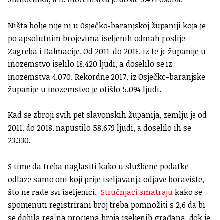
Ništa bolje nije ni u Osječko-baranjskoj županiji koja je
po apsolutnim brojevima iseljenih odmah poslije
Zagreba i Dalmacije. Od 2011. do 2018. iz te je županije u
inozemstvo iselilo 18.420 ljudi, a doselilo se iz
inozemstva 4.070. Rekordne 2017. iz Osječko-baranjske
županije u inozemstvo je otišlo 5.094 ljudi.
Kad se zbroji svih pet slavonskih županija, zemlju je od
2011. do 2018. napustilo 58.679 ljudi, a doselilo ih se
23.330.
S time da treba naglasiti kako u službene podatke
odlaze samo oni koji prije iseljavanja odjave boravište,
što ne rade svi iseljenici.
Stručnjaci smatraju
kako se
spomenuti registrirani broj treba pomnožiti s 2,6 da bi
se dobila realna procjena broja iseljenih građana, dok je