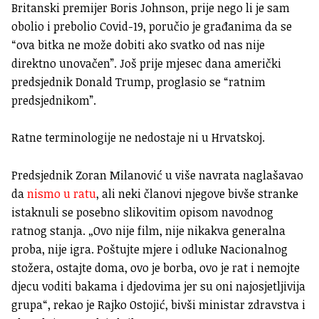
Britanski premijer Boris Johnson, prije nego li je sam
obolio i prebolio Covid-19, poručio je građanima da se
“ova bitka ne može dobiti ako svatko od nas nije
direktno unovačen”. Još prije mjesec dana američki
predsjednik Donald Trump, proglasio se “ratnim
predsjednikom”.
Ratne terminologije ne nedostaje ni u Hrvatskoj.
Predsjednik Zoran Milanović u više navrata naglašavao
da
nismo u ratu
, ali neki članovi njegove bivše stranke
istaknuli se posebno slikovitim opisom navodnog
ratnog stanja. „Ovo nije film, nije nikakva generalna
proba, nije igra. Poštujte mjere i odluke Nacionalnog
stožera, ostajte doma, ovo je borba, ovo je rat i nemojte
djecu voditi bakama i djedovima jer su oni najosjetljivija
grupa“, rekao je Rajko Ostojić, bivši ministar zdravstva i