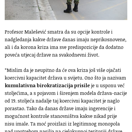
Profesor Malešević smatra da su opcije kontrole i
nadgledanja kakve države danas imaju neprikosnovene,
ali i da korona kriza ima sve predispozicije da dodatno
poveća utjecaj države na svakodnevni život.
“Mislim da je neupitno da će ova kriza još više ojačati
koercivni kapacitet država u svijetu. Ono što ja nazivam
kumulativna birokratizacija prisile
je u usponu već
stoljećima, a s pojavom i širenjem modela država-nacije
od 19. stoljeća nadalje taj koercivni kapacitet je naglo
porastao. Tako da danas države imaju ingerencije i
mogućnost kontrole stanovništva kakve nikad prije
nisu imale. Ta moć proizlazi iz legitimnog monopola
nad upotrebom nasilja na cjelokupnoj teritoriji države