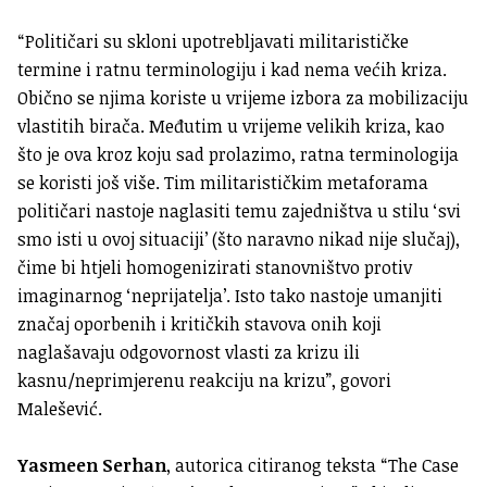
“Političari su skloni upotrebljavati militarističke
termine i ratnu terminologiju i kad nema većih kriza.
Obično se njima koriste u vrijeme izbora za mobilizaciju
vlastitih birača. Međutim u vrijeme velikih kriza, kao
što je ova kroz koju sad prolazimo, ratna terminologija
se koristi još više. Tim militarističkim metaforama
političari nastoje naglasiti temu zajedništva u stilu ‘svi
smo isti u ovoj situaciji’ (što naravno nikad nije slučaj),
čime bi htjeli homogenizirati stanovništvo protiv
imaginarnog ‘neprijatelja’. Isto tako nastoje umanjiti
značaj oporbenih i kritičkih stavova onih koji
naglašavaju odgovornost vlasti za krizu ili
kasnu/neprimjerenu reakciju na krizu”, govori
Malešević.
Yasmeen Serhan
, autorica citiranog teksta “The Case