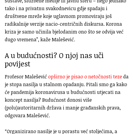
sustave, službene medije ili javnu sferu – nego jednako
tako i na privatnu svakodnevicu gdje spadaju i
društvene mreže koje uglavnom promoviraju još
radikalnije verzije nacio-centričnih diskursa. Korona
kriza je samo učinila bjelodanim ono što se odvija već
dugo vremena”, kaže Malešević.
A u budućnosti? O njoj nas uči
povijest
Profesor Malešević
opširno je pisao o netočnosti teze
da
je stopa nasilja u stalnom opadanju. Pitali smo ga kako
će pandemija koronavirusa u budućnosti utjecati na
koncept nasilja? Budućnost donosi više
(polu)autoritarnih država i manje građanskih prava,
odgovara Malešević.
“Organizirano nasilje je u porastu već stoljećima, a