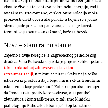
način u akciji i mobilizirani jer moramo reorganizirati
vlastite živote i to zahtjeva pokretačku energiju, rad i
angažman. Istovremeno, ovakva terminologija može
proizvesti efekt dvostruke poruke u kojem se s jedne
strane ljude poziva na pasivnost, a s druge koriste
termini koji zovu na angažman”, kaže Puhovski.
Novo – staro ratno stanje
Zajedno s dvije kolegice iz Zagrebačkog psihološkog
društva Sena Puhovski objavila je prije nekoliko tjedana
tekst o aktualnoj zdravstvenoj krizi kao
retraumatizaciji
; u tekstu se pitaju “kako naša teška
iskustva iz prošlosti daju boju, miris i okus trenutnim
iskustvima koje prolazimo”. Koliko je poruka premijera
da “smo u ratu protiv koronavirusa, ali i panike”
zbunjujuća i kontradiktorna, pitali smo kliničku
psihologinju Puhovski. Izbor riječi koji koristimo