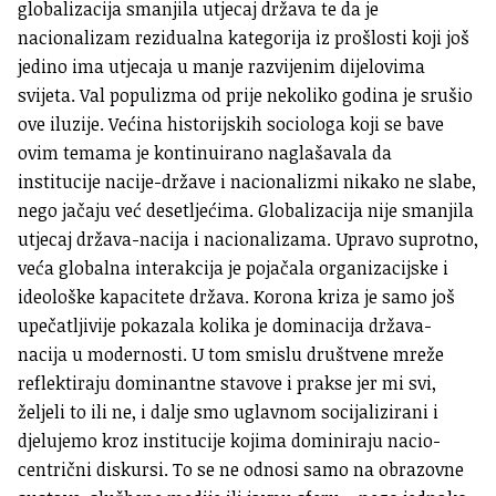
globalizacija smanjila utjecaj država te da je
nacionalizam rezidualna kategorija iz prošlosti koji još
jedino ima utjecaja u manje razvijenim dijelovima
svijeta. Val populizma od prije nekoliko godina je srušio
ove iluzije. Većina historijskih sociologa koji se bave
ovim temama je kontinuirano naglašavala da
institucije nacije-države i nacionalizmi nikako ne slabe,
nego jačaju već desetljećima. Globalizacija nije smanjila
utjecaj država-nacija i nacionalizama. Upravo suprotno,
veća globalna interakcija je pojačala organizacijske i
ideološke kapacitete država. Korona kriza je samo još
upečatljivije pokazala kolika je dominacija država-
nacija u modernosti. U tom smislu društvene mreže
reflektiraju dominantne stavove i prakse jer mi svi,
željeli to ili ne, i dalje smo uglavnom socijalizirani i
djelujemo kroz institucije kojima dominiraju nacio-
centrični diskursi. To se ne odnosi samo na obrazovne