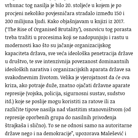
vrhunac tog nasilja je bilo 20. stoljeće u kojem je po
procjeni nekoliko povjesničara stradalo između 150 i
200 milijuna ljudi. Kako objašnjavam u knjizi iz 2017.
(‘The Rise of Organised Brutality’), osnovicu tog porasta
treba tražiti u procesima koji se nadopunjuju i rastu u
modernosti kao što su jačanje organizacijskog
kapaciteta država, sve veća ideološka penetracija države
u društvo, te sve intenzivnija povezanost dominantnih
ideoloških narativa i organizacijskih aparata države sa
svakodnevnim životom. Velika je vjerojatnost da će ova
kriza, ako potraje duže, znatno ojačati državne aparate
represije (vojska, policija, sigurnosni sustav, sudstvo
itd.) koje se poslije mogu koristiti za ratove ili za
različite tipove nasilja nad vlastitim stanovništvom (od
represije oporbenih grupa do nasilnih privođenja
štrajkaša i slično). To se ne odnosi samo na autoritarne
države nego i na demokracije”, upozorava Malešević i