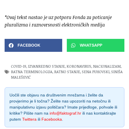
*Ovaj tekst nastao je uz potporu Fonda za poticanje
pluralizma i raznovrsnosti elektroničkih medija
FACEBOOK
WHATSAPP
COVID-19
,
IZVANREDNO STANJE
,
KORONAVIRUS
,
NACIONALIZAM
,
RATNA TERMINOLOGIJA
,
RATNO STANJE
,
SENA PUHOVSKI
,
SINIŠA
MALEŠEVIĆ
Uočili ste objavu na društvenim mrežama i želite da
provjerimo je li točna? Želite nas upozoriti na netočnu ili
manipulativnu izjavu političara? Imate prijedloge, pohvale ili
kritike? Pišite nam na
info@faktograf.hr
ili nas kontaktirajte
putem
Twittera
ili
Facebooka
.