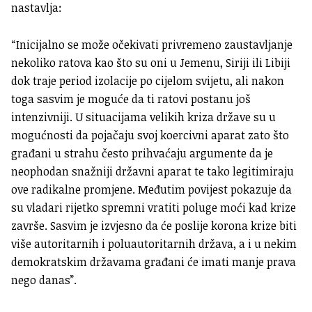
nastavlja:
“Inicijalno se može očekivati privremeno zaustavljanje
nekoliko ratova kao što su oni u Jemenu, Siriji ili Libiji
dok traje period izolacije po cijelom svijetu, ali nakon
toga sasvim je moguće da ti ratovi postanu još
intenzivniji. U situacijama velikih kriza države su u
mogućnosti da pojačaju svoj koercivni aparat zato što
građani u strahu često prihvaćaju argumente da je
neophodan snažniji državni aparat te tako legitimiraju
ove radikalne promjene. Međutim povijest pokazuje da
su vladari rijetko spremni vratiti poluge moći kad krize
završe. Sasvim je izvjesno da će poslije korona krize biti
više autoritarnih i poluautoritarnih država, a i u nekim
demokratskim državama građani će imati manje prava
nego danas”.