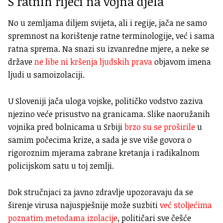
S ratnih riječi na vojna djela
No u zemljama diljem svijeta, ali i regije, jača ne samo
spremnost na korištenje ratne terminologije, već i sama
ratna sprema. Na snazi su izvanredne mjere, a neke se
države
ne libe ni kršenja ljudskih prava
objavom imena
ljudi u samoizolaciji.
U Sloveniji jača uloga vojske, političko vodstvo zaziva
njezino veće prisustvo na granicama. Slike naoružanih
vojnika pred bolnicama u Srbiji
brzo su se proširile
u
samim počecima krize, a sada je sve više govora o
rigoroznim mjerama zabrane kretanja i radikalnom
policijskom satu u toj zemlji.
Dok stručnjaci za javno zdravlje upozoravaju da se
širenje virusa najuspješnije može suzbiti
već stoljećima
poznatim metodama izolacije
, političari sve češće