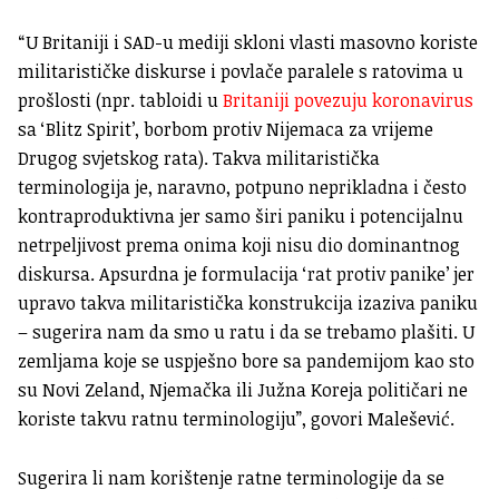
“U Britaniji i SAD-u mediji skloni vlasti masovno koriste
militarističke diskurse i povlače paralele s ratovima u
prošlosti (npr. tabloidi u
Britaniji povezuju koronavirus
sa ‘Blitz Spirit’, borbom protiv Nijemaca za vrijeme
Drugog svjetskog rata). Takva militaristička
terminologija je, naravno, potpuno neprikladna i često
kontraproduktivna jer samo širi paniku i potencijalnu
netrpeljivost prema onima koji nisu dio dominantnog
diskursa. Apsurdna je formulacija ‘rat protiv panike’ jer
upravo takva militaristička konstrukcija izaziva paniku
– sugerira nam da smo u ratu i da se trebamo plašiti. U
zemljama koje se uspješno bore sa pandemijom kao sto
su Novi Zeland, Njemačka ili Južna Koreja političari ne
koriste takvu ratnu terminologiju”, govori Malešević.
Sugerira li nam korištenje ratne terminologije da se