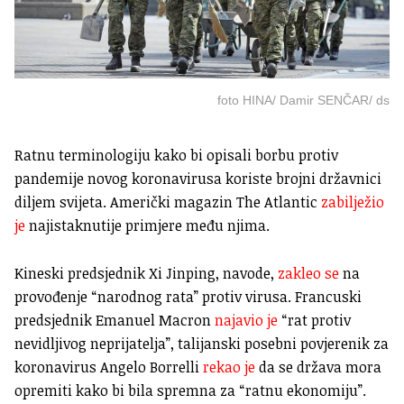
foto HINA/ Damir SENČAR/ ds
Ratnu terminologiju kako bi opisali borbu protiv
pandemije novog koronavirusa koriste brojni državnici
diljem svijeta. Američki magazin The Atlantic
zabilježio
je
najistaknutije primjere među njima.
Kineski predsjednik Xi Jinping, navode,
zakleo se
na
provođenje “narodnog rata” protiv virusa. Francuski
predsjednik Emanuel Macron
najavio je
“rat protiv
nevidljivog neprijatelja”, talijanski posebni povjerenik za
koronavirus Angelo Borrelli
rekao je
da se država mora
opremiti kako bi bila spremna za “ratnu ekonomiju”.