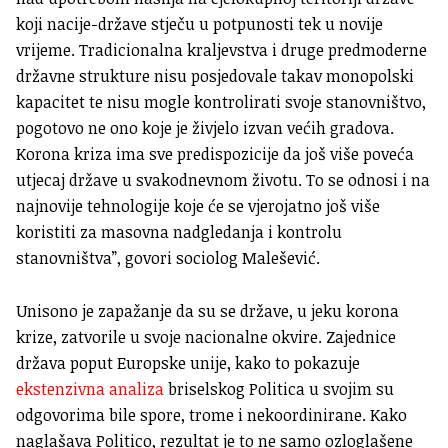
koji nacije-države stječu u potpunosti tek u novije
vrijeme. Tradicionalna kraljevstva i druge predmoderne
državne strukture nisu posjedovale takav monopolski
kapacitet te nisu mogle kontrolirati svoje stanovništvo,
pogotovo ne ono koje je živjelo izvan većih gradova.
Korona kriza ima sve predispozicije da još više poveća
utjecaj države u svakodnevnom životu. To se odnosi i na
najnovije tehnologije koje će se vjerojatno još više
koristiti za masovna nadgledanja i kontrolu
stanovništva”, govori sociolog Malešević.
Unisono je zapažanje da su se države, u jeku korona
krize, zatvorile u svoje nacionalne okvire. Zajednice
država poput Europske unije, kako to pokazuje
ekstenzivna analiza
briselskog Politica u svojim su
odgovorima bile spore, trome i nekoordinirane. Kako
naglašava Politico, rezultat je to ne samo ozloglašene