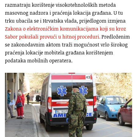
razmatraju korištenje visokotehnoloških metoda
masovnog nadzora i praćenja lokacija građana. U tu
trku ubacila se i Hrvatska vlada, prijedlogom izmjena
Zakona o elektroničkim komunikacijama koji su kroz
Sabor pokušali provući u hitnoj proceduri.
Predloženim
se zakonodavnim aktom traži mogućnost vrlo širokog
praćenja lokacije mobitela građana korištenjem
podataka mobilnih operatera.