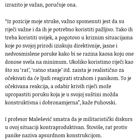
izrazito je važan, poručuje ona.
“Iz pozicije moje struke, važno spomenuti jest da su
riječi važne i da ih je potrebno koristiti pažljivo. Tako ih
treba koristiti uvijek, a pogotovo u kriznim situacijama
koje po svojoj prirodi iziskuju direktivnije, jasne i
nedvosmislene poruke kako bi se razina kaosa koju one
donose svela na minimum. Ukoliko koristimo riječi kao
što su ‘rat’, ‘ratno stanje’ itd. zaista je realistično za
očekivati da će ljudi reagirati strahom i panikom. To je
očekivana reakcija, a odabir krivih riječi može
upropastiti poruku koja je u svojoj suštini možda
konstruktivna i dobronamjerna”, kaže Puhovski.
I profesor Malešević smatra da je militaristički diskurs
u ovoj situaciji kontraproduktivan. Štoviše, rat protiv
panike naziva apsurdnom konstrukcijom.