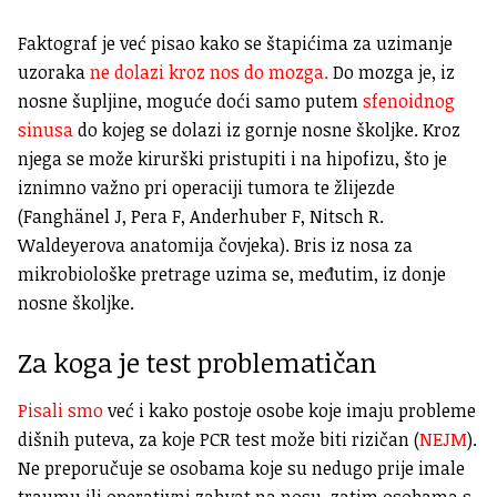
Faktograf je već pisao kako se štapićima za uzimanje
uzoraka
ne dolazi kroz nos do mozga.
Do mozga je, iz
nosne šupljine, moguće doći samo putem
sfenoidnog
sinusa
do kojeg se dolazi iz gornje nosne školjke. Kroz
njega se može kirurški pristupiti i na hipofizu, što je
iznimno važno pri operaciji tumora te žlijezde
(Fanghänel J, Pera F, Anderhuber F, Nitsch R.
Waldeyerova anatomija čovjeka). Bris iz nosa za
mikrobiološke pretrage uzima se, međutim, iz donje
nosne školjke.
Za koga je test problematičan
Pisali smo
već i kako postoje osobe koje imaju probleme
dišnih puteva, za koje PCR test može biti rizičan (
NEJM
).
Ne preporučuje se osobama koje su nedugo prije imale
traumu ili operativni zahvat na nosu, zatim osobama s