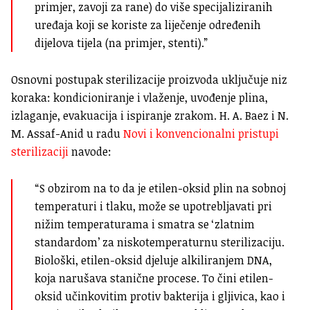
primjer, zavoji za rane) do više specijaliziranih
uređaja koji se koriste za liječenje određenih
dijelova tijela (na primjer, stenti).”
Osnovni postupak sterilizacije proizvoda uključuje niz
koraka: kondicioniranje i vlaženje, uvođenje plina,
izlaganje, evakuacija i ispiranje zrakom.
H. A. Baez
i
N.
M. Assaf-Anid
u radu
Novi i konvencionalni pristupi
sterilizaciji
navode:
“S obzirom na to da je etilen-oksid plin na sobnoj
temperaturi i tlaku, može se upotrebljavati pri
nižim temperaturama i smatra se ‘zlatnim
standardom’ za niskotemperaturnu sterilizaciju.
Biološki, etilen-oksid djeluje alkiliranjem DNA,
koja narušava stanične procese. To čini etilen-
oksid učinkovitim protiv bakterija i gljivica, kao i