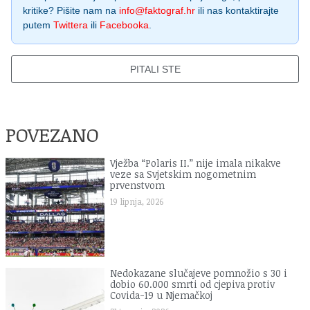
kritike? Pišite nam na
info@faktograf.hr
ili nas kontaktirajte
putem
Twittera
ili
Facebooka
.
PITALI STE
POVEZANO
Vježba “Polaris II.” nije imala nikakve
veze sa Svjetskim nogometnim
prvenstvom
19 lipnja, 2026
Nedokazane slučajeve pomnožio s 30 i
dobio 60.000 smrti od cjepiva protiv
Covida-19 u Njemačkoj