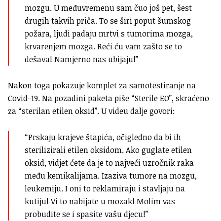
mozgu. U međuvremenu sam čuo još pet, šest
drugih takvih priča. To se širi poput šumskog
požara, ljudi padaju mrtvi s tumorima mozga,
krvarenjem mozga. Reći ću vam zašto se to
dešava! Namjerno nas ubijaju!”
Nakon toga pokazuje komplet za samotestiranje na
Covid-19. Na pozadini paketa piše “Sterile EO”, skraćeno
za “sterilan etilen oksid”. U videu dalje govori:
“Prskaju krajeve štapića, očigledno da bi ih
sterilizirali etilen oksidom. Ako guglate etilen
oksid, vidjet ćete da je to najveći uzročnik raka
među kemikalijama. Izaziva tumore na mozgu,
leukemiju. I oni to reklamiraju i stavljaju na
kutiju! Vi to nabijate u mozak! Molim vas
probudite se i spasite vašu djecu!”