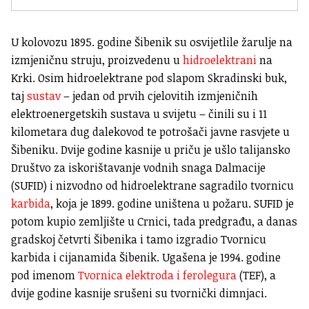
U kolovozu 1895. godine Šibenik su osvijetlile žarulje na
izmjeničnu struju, proizvedenu u
hidroelektrani
na
Krki. Osim hidroelektrane pod slapom Skradinski buk,
taj
sustav
– jedan od prvih cjelovitih izmjeničnih
elektroenergetskih sustava u svijetu – činili su i 11
kilometara dug dalekovod te potrošači javne rasvjete u
Šibeniku. Dvije godine kasnije u priču je ušlo talijansko
Društvo za iskorištavanje vodnih snaga Dalmacije
(SUFID) i nizvodno od hidroelektrane sagradilo tvornicu
karbida
, koja je 1899. godine uništena u požaru. SUFID je
potom kupio zemljište u Crnici, tada predgrađu, a danas
gradskoj četvrti Šibenika i tamo izgradio Tvornicu
karbida i cijanamida Šibenik. Ugašena je 1994. godine
pod imenom
Tvornica elektroda i ferolegura
(TEF), a
dvije godine kasnije srušeni su tvornički dimnjaci.