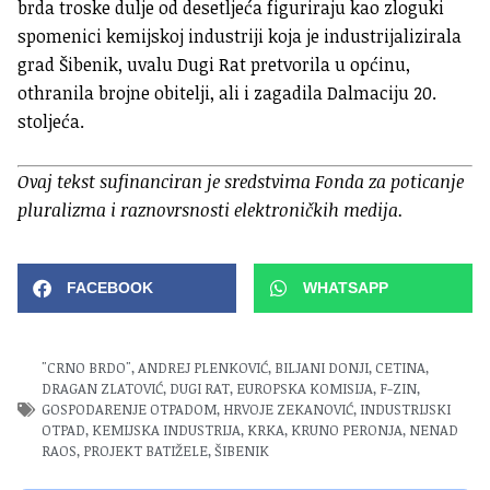
brda troske dulje od desetljeća figuriraju kao zloguki
spomenici kemijskoj industriji koja je industrijalizirala
grad Šibenik, uvalu Dugi Rat pretvorila u općinu,
othranila brojne obitelji, ali i zagadila Dalmaciju 20.
stoljeća.
Ovaj tekst sufinanciran je sredstvima Fonda za poticanje
pluralizma i raznovrsnosti elektroničkih medija.
FACEBOOK
WHATSAPP
"CRNO BRDO"
,
ANDREJ PLENKOVIĆ
,
BILJANI DONJI
,
CETINA
,
DRAGAN ZLATOVIĆ
,
DUGI RAT
,
EUROPSKA KOMISIJA
,
F-ZIN
,
GOSPODARENJE OTPADOM
,
HRVOJE ZEKANOVIĆ
,
INDUSTRIJSKI
OTPAD
,
KEMIJSKA INDUSTRIJA
,
KRKA
,
KRUNO PERONJA
,
NENAD
RAOS
,
PROJEKT BATIŽELE
,
ŠIBENIK