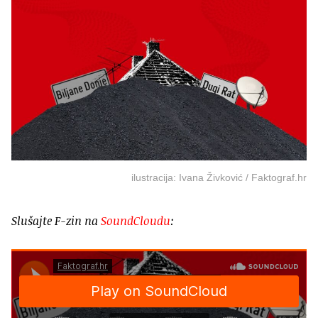
ilustracija: Ivana Živković / Faktograf.hr
Slušajte F-zin na
SoundCloudu
: