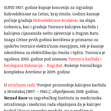
SUFID 1907. godine kupuje koncesiju za izgradnju
hidroelektrane na Cetini, kraj Omiša. Godinu kasnije
počinje gradnja
Hidroelektrane Kraljevac
na slapu
Gubavica, kao i gradnja Tvornice kalcijeva karbida i
kalcijeva cijanamida nešto sjevernije u Dugom Ratu.
Snaga Cetine prvih godina korištena je primarno za
opskrbu tvornice električnom energijom, tek je kasnije
iskorištena za elektrifikaciju Omiša i Splita. Tvornica je
ugašena 2003. godine pod imenom
Tvornica karbida i
ferolegura Dalmacija – Dugi Rat
. Rušenje tvorničkoga
kompleksa dovršeno je 2009. godine.
U
stručnom radu
‘Povijest proizvodnje kalcijeva karbida
u Hrvatskoj (1897. – 1945.)’, objavljenom 2018. godine,
Nenad Raos
sa zagrebačkog Instituta za medicinska
istraživanja i medicinu rada objašnjava da je kalcijev
karbid “danas sporedni produkt, no u prošlom je