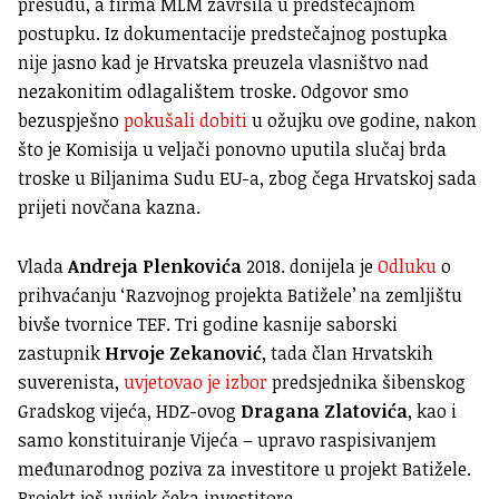
presudu, a firma MLM završila u predstečajnom
postupku. Iz dokumentacije predstečajnog postupka
nije jasno kad je Hrvatska preuzela vlasništvo nad
nezakonitim odlagalištem troske. Odgovor smo
bezuspješno
pokušali dobiti
u ožujku ove godine, nakon
što je Komisija u veljači ponovno uputila slučaj brda
troske u Biljanima Sudu EU-a, zbog čega Hrvatskoj sada
prijeti novčana kazna.
Vlada
Andreja Plenkovića
2018. donijela je
Odluku
o
prihvaćanju ‘Razvojnog projekta Batižele’ na zemljištu
bivše tvornice TEF. Tri godine kasnije saborski
zastupnik
Hrvoje Zekanović
, tada član Hrvatskih
suverenista,
uvjetovao je izbor
predsjednika šibenskog
Gradskog vijeća, HDZ-ovog
Dragana Zlatovića
, kao i
samo konstituiranje Vijeća – upravo raspisivanjem
međunarodnog poziva za investitore u projekt Batižele.
Projekt još uvijek čeka investitore.