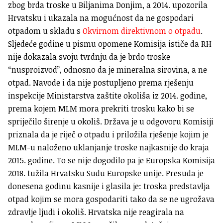
zbog brda troske u Biljanima Donjim, a 2014. upozorila
Hrvatsku i ukazala na mogućnost da ne gospodari
otpadom u skladu s
Okvirnom direktivnom o otpadu
.
Sljedeće godine u pismu opomene Komisija ističe da RH
nije dokazala svoju tvrdnju da je brdo troske
“nusproizvod”, odnosno da je mineralna sirovina, a ne
otpad. Navode i da nije postupljeno prema rješenju
inspekcije Ministarstva zaštite okoliša iz 2014. godine,
prema kojem MLM mora prekriti trosku kako bi se
spriječilo širenje u okoliš. Država je u odgovoru Komisiji
priznala da je riječ o otpadu i priložila rješenje kojim je
MLM-u naloženo uklanjanje troske najkasnije do kraja
2015. godine. To se nije dogodilo pa je Europska Komisija
2018. tužila Hrvatsku Sudu Europske unije. Presuda je
donesena godinu kasnije i glasila je: troska predstavlja
otpad kojim se mora gospodariti tako da se ne ugrožava
zdravlje ljudi i okoliš. Hrvatska nije reagirala na