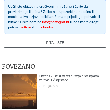
Uočili ste objavu na društvenim mrežama i želite da
provjerimo je li točna? Želite nas upozoriti na netočnu ili
manipulativnu izjavu političara? Imate prijedloge, pohvale ili
kritike? Pišite nam na
info@faktograf.hr
ili nas kontaktirajte
putem
Twittera
ili
Facebooka
.
PITALI STE
POVEZANO
Europski sustav trgovanja emisijama –
mitovi i činjenice
31 srpnja, 2026