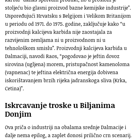
stoljeću bio glavni proizvod bazne kemijske industrije”.
Uspoređujući Hrvatsku s Belgijom i Velikom Britanijom
u periodu od 1971. do 1975. godine, zaključuje kako “u
proizvodnji kalcijeva karbida nije zaostajala za
razvijenim zemljama ni u proizvodnom ni u
tehnološkom smislu”. Proizvodnji kalcijeva karbida u
Dalmaciji, navodi Raos, “pogodovao je jeftin dovoz
sirovina (ugljena) morem, pristupačnost kamenoloma
(vapnenac) te jeftina električna energija dobivena
iskorištavanjem brzih rijeka jadranskoga sliva (Krka,
Cetina)”.
Iskrcavanje troske u Biljanima
Donjim
Ova priča o industriji na obalama srednje Dalmacije i
dalje nema epilog, a zaplet donosi prilično crn scenarij.