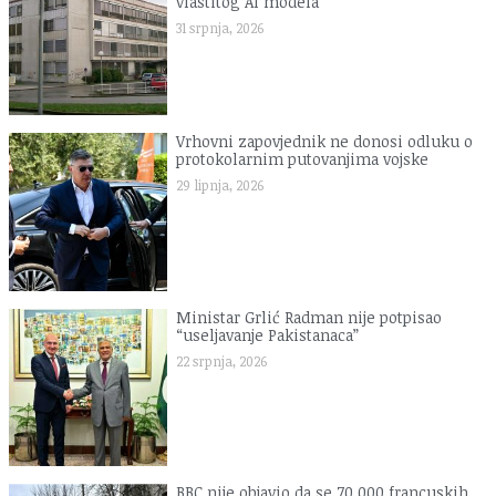
vlastitog AI modela
31 srpnja, 2026
Vrhovni zapovjednik ne donosi odluku o
protokolarnim putovanjima vojske
29 lipnja, 2026
Ministar Grlić Radman nije potpisao
“useljavanje Pakistanaca”
22 srpnja, 2026
BBC nije objavio da se 70.000 francuskih