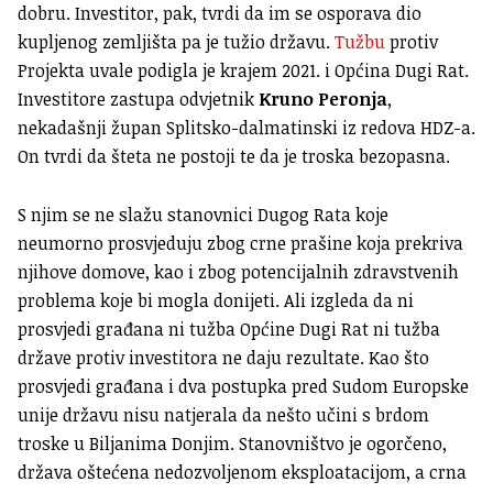
dobru. Investitor, pak, tvrdi da im se osporava dio
kupljenog zemljišta pa je tužio državu.
Tužbu
protiv
Projekta uvale podigla je krajem 2021. i Općina Dugi Rat.
Investitore zastupa odvjetnik
Kruno Peronja
,
nekadašnji župan Splitsko-dalmatinski iz redova HDZ-a.
On tvrdi da šteta ne postoji te da je troska bezopasna.
S njim se ne slažu stanovnici Dugog Rata koje
neumorno prosvjeduju zbog crne prašine koja prekriva
njihove domove, kao i zbog potencijalnih zdravstvenih
problema koje bi mogla donijeti. Ali izgleda da ni
prosvjedi građana ni tužba Općine Dugi Rat ni tužba
države protiv investitora ne daju rezultate. Kao što
prosvjedi građana i dva postupka pred Sudom Europske
unije državu nisu natjerala da nešto učini s brdom
troske u Biljanima Donjim. Stanovništvo je ogorčeno,
država oštećena nedozvoljenom eksploatacijom, a crna