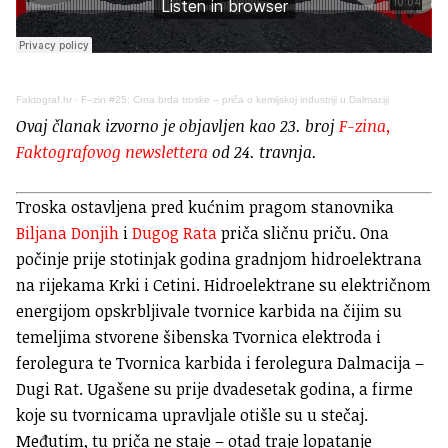
Faktograf.hr
·
F–zin #25: Crna brda troske – priča o kemijskoj industriji u Dalmaciji
Ovaj članak izvorno je objavljen kao 23. broj
F-zina,
Faktografovog newslettera
od 24. travnja.
Troska ostavljena pred kućnim pragom stanovnika
Biljana Donjih
i
Dugog Rata
priča sličnu priču. Ona
počinje prije stotinjak godina gradnjom hidroelektrana
na rijekama Krki i Cetini. Hidroelektrane su električnom
energijom opskrbljivale tvornice karbida na čijim su
temeljima stvorene šibenska Tvornica elektroda i
ferolegura te Tvornica karbida i ferolegura Dalmacija –
Dugi Rat. Ugašene su prije dvadesetak godina, a firme
koje su tvornicama upravljale otišle su u stečaj.
Međutim, tu priča ne staje – otad traje lopatanje