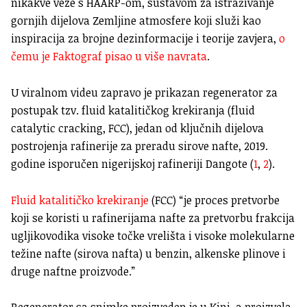
nikakve veze s HAARP-om, sustavom za istraživanje
gornjih dijelova Zemljine atmosfere koji služi kao
inspiracija za brojne dezinformacije i teorije zavjera,
o
čemu je Faktograf pisao u više navrata
.
U viralnom videu zapravo je prikazan regenerator za
postupak tzv. fluid katalitičkog krekiranja (fluid
catalytic cracking, FCC), jedan od ključnih dijelova
postrojenja rafinerije za preradu sirove nafte, 2019.
godine isporučen nigerijskoj rafineriji Dangote (
1
,
2
).
Fluid katalitičko krekiranje
(FCC) “je proces pretvorbe
koji se koristi u rafinerijama nafte za pretvorbu frakcija
ugljikovodika visoke točke vrelišta i visoke molekularne
težine nafte (sirova nafta) u benzin, alkenske plinove i
druge naftne proizvode.”