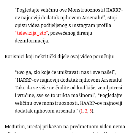
“Pogledajte veličinu ove Monstruoznosti! HARRP-
ov najnoviji dodatak njihovom Arsenalu!”, stoji
opisu videa podijeljenog s Instagram profila
“televizija_sto”
, posvećenog širenju
dezinformacija.
Korisnici koji nekritički dijele ovaj video poručuju:
“Evo ga, zlo koje će uništavati nas i sve naše!”,
“HARRP-ov najnoviji dodatak njihovom Arsenalu!
Tako da se više ne čudite od kud kiše, zemljotresi
i vrućine, sve se to urikta mašinom!”, “Pogledajte
veličinu ove monstruoznosti. HAARP-ov najnoviji
dodatak njihovom arsenalu.” (
1
,
2
,
3
).
Međutim, uređaj prikazan na predmetnom videu nema