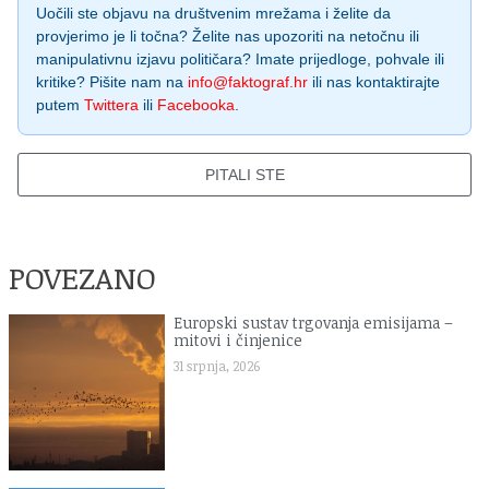
Uočili ste objavu na društvenim mrežama i želite da
provjerimo je li točna? Želite nas upozoriti na netočnu ili
manipulativnu izjavu političara? Imate prijedloge, pohvale ili
kritike? Pišite nam na
info@faktograf.hr
ili nas kontaktirajte
putem
Twittera
ili
Facebooka
.
PITALI STE
POVEZANO
Europski sustav trgovanja emisijama –
mitovi i činjenice
31 srpnja, 2026