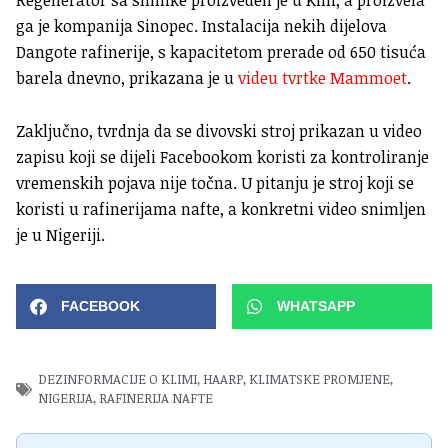
Regenerator sa snimke proizveden je u Kini, a proizvela
ga je kompanija Sinopec. Instalacija nekih dijelova
Dangote rafinerije, s kapacitetom prerade od 650 tisuća
barela dnevno, prikazana je u
videu tvrtke Mammoet
.
Zaključno, tvrdnja da se divovski stroj prikazan u video
zapisu koji se dijeli Facebookom koristi za kontroliranje
vremenskih pojava nije točna. U pitanju je stroj koji se
koristi u rafinerijama nafte, a konkretni video snimljen
je u Nigeriji.
FACEBOOK
WHATSAPP
DEZINFORMACIJE O KLIMI
,
HAARP
,
KLIMATSKE PROMJENE
,
NIGERIJA
,
RAFINERIJA NAFTE