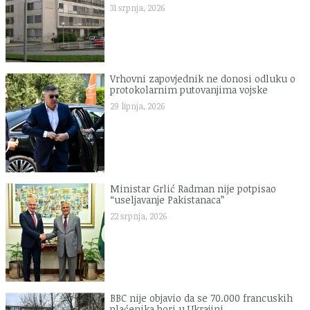
31 srpnja, 2026
Vrhovni zapovjednik ne donosi odluku o
protokolarnim putovanjima vojske
29 lipnja, 2026
Ministar Grlić Radman nije potpisao
“useljavanje Pakistanaca”
22 srpnja, 2026
BBC nije objavio da se 70.000 francuskih
plaćenika bori u Ukrajini