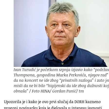
Ivan Turudić je početkom srpnja izjavio kako “podrža
Thompsona, gospodina Marka Perkovića, njegov rad” 
da na koncert ne ide zbog “privatnih razloga” i zato je
misli da ne bi bilo “higijenski da ide zbog dužnosti ko
obnaša” / Foto HINA/ Gordan Panić/ tm
Upozorila je i kako je ovo prvi slučaj da DORH kazneno
progoni novinarku koja je djelovala u interesu javnosti.