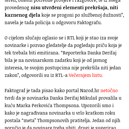
teren, obavili potrebne provjere i razgovore, te iz svega
provedenog
nisu utvrđeni elementi prekršaja, niti
kaznenog djela
koje se progoni po službenoj dužnosti”,
navela je tada policija u odgovoru Faktografu.
O cijelom slučaju oglasio se i RTL koji je stao iza svoje
novinarke i pozvao gledatelje da pogledaju priču koja je
tek trebala biti emitirana. “Reporterka Danka Derifaj
bila je na novinarskom zadatku koji je od javnog
interesa, te svojim postupcima nije prekršila niti jedan
zakon”, odgovorili su iz RTL-a
Večernjem listu.
Faktograf je tada pisao kako portal Narod.hr
netočno
tvrdi da je novinarka Danka Derifaj Mikulaš provalila u
kuću Marka Perkovića Thompsona. Upozorili smo i
kako je nagrađivana novinarka u vrlo kratkom roku
postala “meta” Thompsonovih pratitelja. Jedan od njih
poručio je da novinare treba ubiti, drugi je sugerirao