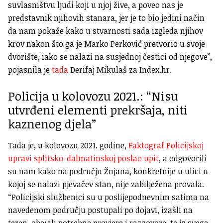
suvlasništvu ljudi koji u njoj žive, a poveo nas je
predstavnik njihovih stanara, jer je to bio jedini način
da nam pokaže kako u stvarnosti sada izgleda njihov
krov nakon što ga je Marko Perković pretvorio u svoje
dvorište, iako se nalazi na susjednoj čestici od njegove”,
pojasnila je
tada
Derifaj Mikulaš za Index.hr.
Policija u kolovozu 2021.: “Nisu
utvrđeni elementi prekršaja, niti
kaznenog djela”
Tada je, u kolovozu 2021. godine,
Faktograf Policijskoj
upravi splitsko-dalmatinskoj poslao upit
, a odgovorili
su nam kako na području Žnjana, konkretnije u ulici u
kojoj se nalazi pjevačev stan, nije zabilježena provala.
“Policijski službenici su u poslijepodnevnim satima na
navedenom području postupali po dojavi, izašli na