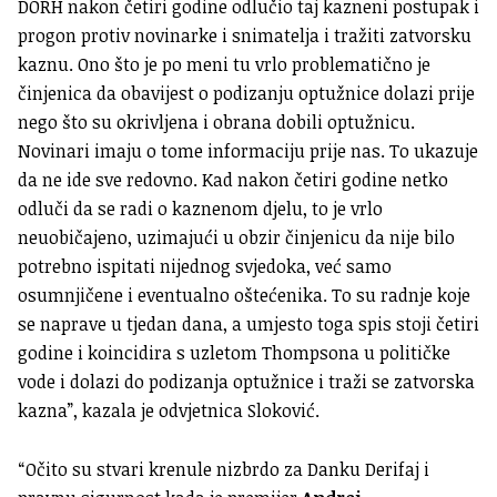
DORH nakon četiri godine odlučio taj kazneni postupak i
progon protiv novinarke i snimatelja i tražiti zatvorsku
kaznu. Ono što je po meni tu vrlo problematično je
činjenica da obavijest o podizanju optužnice dolazi prije
nego što su okrivljena i obrana dobili optužnicu.
Novinari imaju o tome informaciju prije nas. To ukazuje
da ne ide sve redovno. Kad nakon četiri godine netko
odluči da se radi o kaznenom djelu, to je vrlo
neuobičajeno, uzimajući u obzir činjenicu da nije bilo
potrebno ispitati nijednog svjedoka, već samo
osumnjičene i eventualno oštećenika. To su radnje koje
se naprave u tjedan dana, a umjesto toga spis stoji četiri
godine i koincidira s uzletom Thompsona u političke
vode i dolazi do podizanja optužnice i traži se zatvorska
kazna”, kazala je odvjetnica Sloković.
“Očito su stvari krenule nizbrdo za Danku Derifaj i