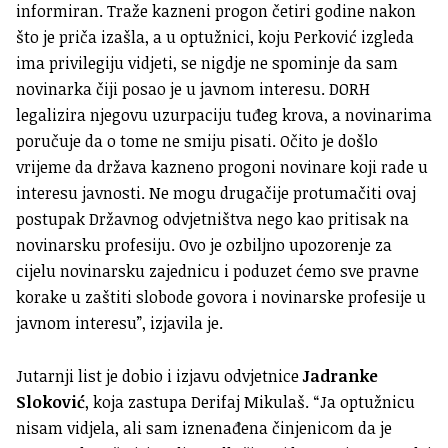
informiran. Traže kazneni progon četiri godine nakon
što je priča izašla, a u optužnici, koju Perković izgleda
ima privilegiju vidjeti, se nigdje ne spominje da sam
novinarka čiji posao je u javnom interesu. DORH
legalizira njegovu uzurpaciju tuđeg krova, a novinarima
poručuje da o tome ne smiju pisati. Očito je došlo
vrijeme da država kazneno progoni novinare koji rade u
interesu javnosti. Ne mogu drugačije protumačiti ovaj
postupak Državnog odvjetništva nego kao pritisak na
novinarsku profesiju. Ovo je ozbiljno upozorenje za
cijelu novinarsku zajednicu i poduzet ćemo sve pravne
korake u zaštiti slobode govora i novinarske profesije u
javnom interesu”, izjavila je.
Jutarnji list je dobio i izjavu odvjetnice
Jadranke
Sloković
, koja zastupa Derifaj Mikulaš. “Ja optužnicu
nisam vidjela, ali sam iznenađena činjenicom da je