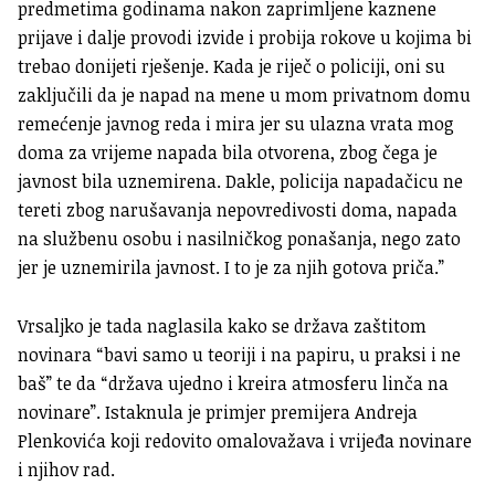
predmetima godinama nakon zaprimljene kaznene
prijave i dalje provodi izvide i probija rokove u kojima bi
trebao donijeti rješenje. Kada je riječ o policiji, oni su
zaključili da je napad na mene u mom privatnom domu
remećenje javnog reda i mira jer su ulazna vrata mog
doma za vrijeme napada bila otvorena, zbog čega je
javnost bila uznemirena. Dakle, policija napadačicu ne
tereti zbog narušavanja nepovredivosti doma, napada
na službenu osobu i nasilničkog ponašanja, nego zato
jer je uznemirila javnost. I to je za njih gotova priča.”
Vrsaljko je tada naglasila kako se država zaštitom
novinara “bavi samo u teoriji i na papiru, u praksi i ne
baš” te da “država ujedno i kreira atmosferu linča na
novinare”. Istaknula je primjer premijera Andreja
Plenkovića koji redovito omalovažava i vrijeđa novinare
i njihov rad.