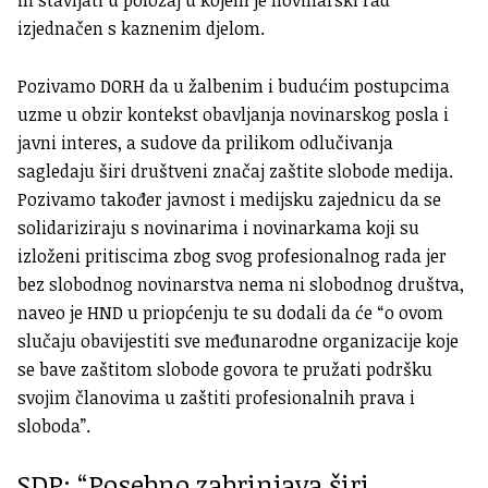
ih stavljati u položaj u kojem je novinarski rad
izjednačen s kaznenim djelom.
Pozivamo DORH da u žalbenim i budućim postupcima
uzme u obzir kontekst obavljanja novinarskog posla i
javni interes, a sudove da prilikom odlučivanja
sagledaju širi društveni značaj zaštite slobode medija.
Pozivamo također javnost i medijsku zajednicu da se
solidariziraju s novinarima i novinarkama koji su
izloženi pritiscima zbog svog profesionalnog rada jer
bez slobodnog novinarstva nema ni slobodnog društva,
naveo je HND u priopćenju te su dodali da će “o ovom
slučaju obavijestiti sve međunarodne organizacije koje
se bave zaštitom slobode govora te pružati podršku
svojim članovima u zaštiti profesionalnih prava i
sloboda”.
SDP: “Posebno zabrinjava širi