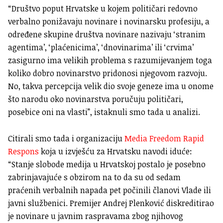
“Društvo poput Hrvatske u kojem političari redovno
verbalno ponižavaju novinare i novinarsku profesiju, a
određene skupine društva novinare nazivaju ‘stranim
agentima’, ‘plaćenicima’, ‘dnovinarima’ ili ‘crvima’
zasigurno ima velikih problema s razumijevanjem toga
koliko dobro novinarstvo pridonosi njegovom razvoju.
No, takva percepcija velik dio svoje geneze ima u onome
što narodu oko novinarstva poručuju političari,
posebice oni na vlasti”, istaknuli smo tada u analizi.
Citirali smo tada i organizaciju
Media Freedom Rapid
Respons
koja u izvješću za Hrvatsku navodi iduće:
“Stanje slobode medija u Hrvatskoj postalo je posebno
zabrinjavajuće s obzirom na to da su od sedam
praćenih verbalnih napada pet počinili članovi Vlade ili
javni službenici. Premijer Andrej Plenković diskreditirao
je novinare u javnim raspravama zbog njihovog