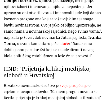
Obuljen Koržinek
. Njihovo podilaženje, nečinjenje,
njihovi izbori i imenovanja, njihovo nepoštenje. Jer
upravo su oni otvorili vrata i imenovali ljude koji danas
kazneno progone one koji se još uvijek imaju snage
baviti novinarstvom. Ovo je jako ozbiljno upozorenje, ne
samo nama u novinarskoj zajednici, nego svima vama.”,
napisala je Sever, dok novinarka Jutarnjeg lista,
Ivanka
Toma
, u svom komentaru piše
iduće
: “Danas smo
dobili jasnu poruku: Svi koji se usude dirnuti novog
idola političkog establišmenta loše će se provesti!”.
HND: “Prijetnja krhkoj medijskoj
slobodi u Hrvatskoj”
Hrvatsko novinarsko društvo je
svoje priopćenje
o
cijelom slučaju naslovilo: “Kazneni progon novinarke
Derifaj prijetnja je krhkoj medijskoj slobodi u Hrvatskoj”.