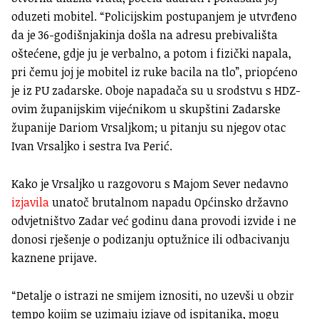
oduzeti mobitel. “Policijskim postupanjem je utvrđeno
da je 36-godišnjakinja došla na adresu prebivališta
oštećene, gdje ju je verbalno, a potom i fizički napala,
pri čemu joj je mobitel iz ruke bacila na tlo”, priopćeno
je iz PU zadarske. Oboje napadača su u srodstvu s HDZ-
ovim županijskim vijećnikom u skupštini Zadarske
županije Dariom Vrsaljkom; u pitanju su njegov otac
Ivan Vrsaljko i sestra Iva Perić.
Kako je Vrsaljko u razgovoru s Majom Sever nedavno
izjavila
unatoč brutalnom napadu Općinsko državno
odvjetništvo Zadar već godinu dana provodi izvide i ne
donosi rješenje o podizanju optužnice ili odbacivanju
kaznene prijave.
“Detalje o istrazi ne smijem iznositi, no uzevši u obzir
tempo kojim se uzimaju izjave od ispitanika, mogu