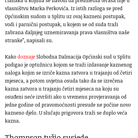
članaka u kojima se navodi da predmetna terasa nije u
vlasništvu Marka Perkovića. Iz istih razloga se pred
Općinskim sudom u Splitu uz ovaj kazneni postupak,
vodi i parnični postupak, u kojem se od suda traži
zabrana daljnjeg uznemiravanja prava vlasništva naše
stranke”, napisali su.
Kako
doznaje
Slobodna Dalmacija Općinski sud u Splitu
podigao je optužnicu kojom se traži izdavanje kaznenog
naloga kojim se izriče kazna zatvora u trajanju od četiri
mjeseca, a potom uvjetna osuda tako da se izrečena
kazna zatvora u trajanju četiri mjeseca na koju su
osuđeni neće izvršiti ako u vremenu provjeravanja od
jedne godine od pravomoćnosti presude ne počine novo
kazneno djelo. U slučaju prigovora traži se duplo veća
kazna.
Thompson tužio susjede