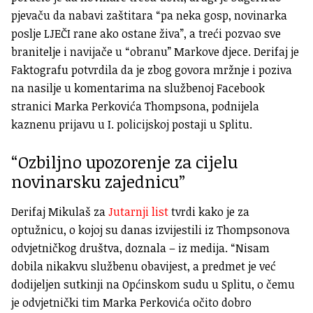
pjevaču da nabavi zaštitara “pa neka gosp, novinarka
poslje LJEČI rane ako ostane živa”, a treći pozvao sve
branitelje i navijače u “obranu” Markove djece. Derifaj je
Faktografu potvrdila da je zbog govora mržnje i poziva
na nasilje u komentarima na službenoj Facebook
stranici Marka Perkovića Thompsona, podnijela
kaznenu prijavu u I. policijskoj postaji u Splitu.
“Ozbiljno upozorenje za cijelu
novinarsku zajednicu”
Derifaj Mikulaš za
Jutarnji list
tvrdi kako je za
optužnicu, o kojoj su danas izvijestili iz Thompsonova
odvjetničkog društva, doznala – iz medija. “Nisam
dobila nikakvu službenu obavijest, a predmet je već
dodijeljen sutkinji na Općinskom sudu u Splitu, o čemu
je odvjetnički tim Marka Perkovića očito dobro