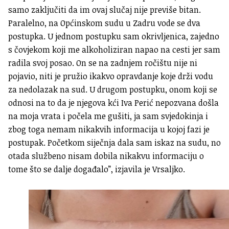
samo zaključiti da im ovaj slučaj nije previše bitan.
Paralelno, na Općinskom sudu u Zadru vode se dva
postupka. U jednom postupku sam okrivljenica, zajedno
s čovjekom koji me alkoholiziran napao na cesti jer sam
radila svoj posao. On se na zadnjem ročištu nije ni
pojavio, niti je pružio ikakvo opravdanje koje drži vodu
za nedolazak na sud. U drugom postupku, onom koji se
odnosi na to da je njegova kći Iva Perić nepozvana došla
na moja vrata i počela me gušiti, ja sam svjedokinja i
zbog toga nemam nikakvih informacija u kojoj fazi je
postupak. Početkom siječnja dala sam iskaz na sudu, no
otada službeno nisam dobila nikakvu informaciju o
tome što se dalje događalo”, izjavila je Vrsaljko.