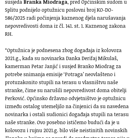
susjeda
Branka Miodraga
, pred Općinskim sudom u
Splitu podnijelo optužnicu poslovni broj KO-DO-
586/2025 radi počinjenja kaznenog djela narušavanja
nepovredivosti doma iz čl. 141. st. 1. Kaznenog zakona
RH.
“Optužnica je podnesena zbog događaja iz kolovoza
2021.g., kada su novinarka Danka Derifaj Mikulaš,
kamerman Petar Janjić i susjed Branko Miodrag za
potrebe snimanja emisije ‘Potraga’ neovlašteno i
protuzakonito stupili na terasu u vlasništvu naše
stranke, čime su narušili nepovredivost doma obitelji
Perković. Općinsko državno odvjetništvo je optužnicu
između ostalog utemeljilo na činjenici da su navedena
novinarka i ostali sudionici događaja stupili na terasu
naše stranke. Ovo posebno ističemo budući da je u
kolovozu i rujnu 2021.g. bilo više neistinitih novinskih