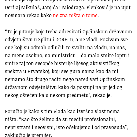
Derfiaj Mikulaš, Janjića i Miodraga. Plenković je na upit
novinara rekao kako
ne zna ništa o tome
.
“To je pitanje koje treba adresirati Općinskom državnom
odvjetništvu u Splitu i DORH-u, a ne Vladi. Pozivam sve
one koji su odmah odlučili to svaliti na Vladu, na nas,
na mene osobno, na ministricu – da malo smire loptu i
smire taj ton sveopće histerije lijevog aktivističkog
spektra u Hrvatskoj, koji sve gura nama kao da mi
nemamo što drugo raditi nego naređivati Općinskom
državnom odvjetništvu kako da postupi na prijedlog
nekog oštećenika u nekom predmetu”, rekao je.
Poručio je kako s tim Vlada kao izvršna vlast nema
ništa. “Kao što želimo da su mediji profesionalni,
nepristrani i neovisni, isto očekujemo i od pravosuđa”,
zaključio je premijer.