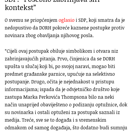
kontekst”
O svemu se priopćenjem
oglasio
i SDP, koji smatra da je
nedopustivo da DORH pokreće kaznene postupke protiv
novinara zbog obavljanja njihovog posla.
“Cijeli ovaj postupak obiluje simbolikom i otvara niz
zabrinjavajućih pitanja. Prvo, činjenica da se DORH
upušta u slučaj koji bi, po svojoj naravi, mogao biti
predmet građanske parnice, upućuje na selektivno
postupanje. Drugo, očita je nejednakost u pristupu
informacijama; ispada da je odvjetničko društvo koje
zastupa Marka Perkovića Thompsona bilo na neki
način unaprijed obaviješteno o podizanju optužnice, dok
su novinarka i ostali optuženi za postupak saznali iz
medija. Treće, sve se to događa i s vremenskim
odmakom od samog događaja, što dodatno budi sumnju