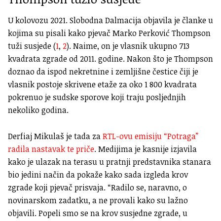
U kolovozu 2021. Slobodna Dalmacija objavila je članke u
kojima su pisali kako pjevač Marko Perković Thompson
tuži susjede (
1
,
2
). Naime, on je vlasnik ukupno 713
kvadrata zgrade od 2011. godine. Nakon što je Thompson
doznao da ispod nekretnine i zemljišne čestice čiji je
vlasnik postoje skrivene etaže za oko 1 800 kvadrata
pokrenuo je sudske sporove koji traju posljednjih
nekoliko godina.
Derfiaj Mikulaš je tada za
RTL-ovu emisiju “Potraga”
radila nastavak te priče
. Medijima je kasnije izjavila
kako je ulazak na terasu u pratnji predstavnika stanara
bio jedini način da pokaže kako sada izgleda krov
zgrade koji pjevač prisvaja. “Radilo se, naravno, o
novinarskom zadatku, a ne provali kako su lažno
objavili. Popeli smo se na krov susjedne zgrade, u