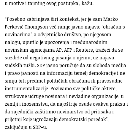
u motive i tajming ovog postupka’, kažu.
“Posebno zabrinjava širi kontekst, jer je sam Marko
Perković Thompson već ranije javno najavio ‘obračun s
novinarima’, a odvjetničko društvo, po njegovom
nalogu, uputilo je upozorenja i međunarodnim
novinskim agencijama AP, AFP i Reuters, tražeći da se
suzdrže od negativnog pisanja o njemu, uz najavu
sudskih tužbi. SDP jasno poručuje da su sloboda medija
i pravo javnosti na informaciju temelj demokracije i ne
smiju biti predmet političkih obračuna ili pravosudne
instrumentalizacije. Pozivamo sve političke aktere,
strukovne udruge novinara i nevladine organizacije, u
zemlji i inozemstvu, da najoštrije osude ovakvu praksu i
da zajednički zaštitimo novinarstvo od pritisaka i
prijetnji koje ugrožavaju demokratski poredak”,
zaključuju u SDP-u.