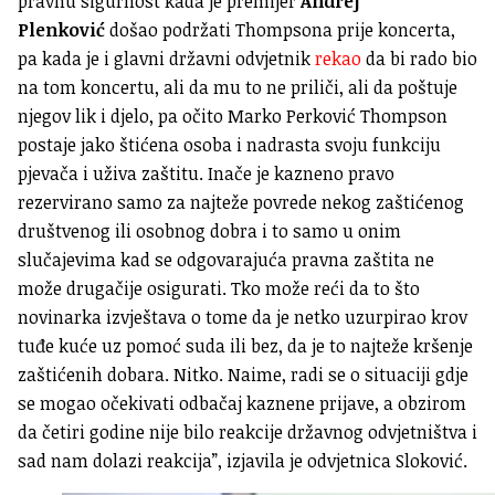
pravnu sigurnost kada je premijer
Andrej
Plenković
došao podržati Thompsona prije koncerta,
pa kada je i glavni državni odvjetnik
rekao
da bi rado bio
na tom koncertu, ali da mu to ne priliči, ali da poštuje
njegov lik i djelo, pa očito Marko Perković Thompson
postaje jako štićena osoba i nadrasta svoju funkciju
pjevača i uživa zaštitu. Inače je kazneno pravo
rezervirano samo za najteže povrede nekog zaštićenog
društvenog ili osobnog dobra i to samo u onim
slučajevima kad se odgovarajuća pravna zaštita ne
može drugačije osigurati. Tko može reći da to što
novinarka izvještava o tome da je netko uzurpirao krov
tuđe kuće uz pomoć suda ili bez, da je to najteže kršenje
zaštićenih dobara. Nitko. Naime, radi se o situaciji gdje
se mogao očekivati odbačaj kaznene prijave, a obzirom
da četiri godine nije bilo reakcije državnog odvjetništva i
sad nam dolazi reakcija”, izjavila je odvjetnica Sloković.