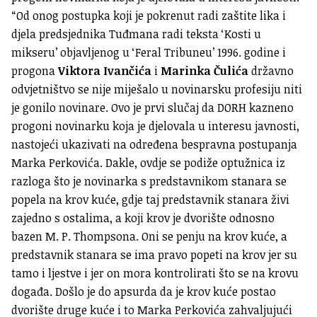
“Od onog postupka koji je pokrenut radi zaštite lika i
djela predsjednika Tuđmana radi teksta ‘Kosti u
mikseru’ objavljenog u ‘Feral Tribuneu’ 1996. godine i
progona
Viktora Ivančića
i
Marinka Čulića
državno
odvjetništvo se nije miješalo u novinarsku profesiju niti
je gonilo novinare. Ovo je prvi slučaj da DORH kazneno
progoni novinarku koja je djelovala u interesu javnosti,
nastojeći ukazivati na određena bespravna postupanja
Marka Perkovića. Dakle, ovdje se podiže optužnica iz
razloga što je novinarka s predstavnikom stanara se
popela na krov kuće, gdje taj predstavnik stanara živi
zajedno s ostalima, a koji krov je dvorište odnosno
bazen M. P. Thompsona. Oni se penju na krov kuće, a
predstavnik stanara se ima pravo popeti na krov jer su
tamo i ljestve i jer on mora kontrolirati što se na krovu
događa. Došlo je do apsurda da je krov kuće postao
dvorište druge kuće i to Marka Perkovića zahvaljujući