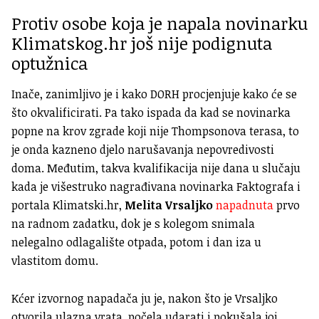
Protiv osobe koja je napala novinarku
Klimatskog.hr još nije podignuta
optužnica
Inače, zanimljivo je i kako DORH procjenjuje kako će se
što okvalificirati. Pa tako ispada da kad se novinarka
popne na krov zgrade koji nije Thompsonova terasa, to
je onda kazneno djelo narušavanja nepovredivosti
doma. Međutim, takva kvalifikacija nije dana u slučaju
kada je višestruko nagrađivana novinarka Faktografa i
portala Klimatski.hr,
Melita Vrsaljko
napadnuta
prvo
na radnom zadatku, dok je s kolegom snimala
nelegalno odlagalište otpada, potom i dan iza u
vlastitom domu.
Kćer izvornog napadača ju je, nakon što je Vrsaljko
otvorila ulazna vrata, počela udarati i pokušala joj