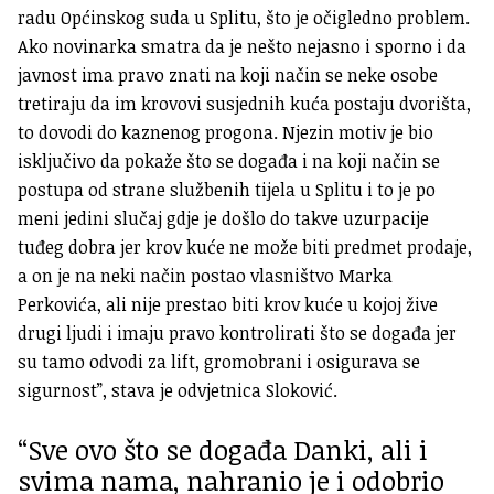
radu Općinskog suda u Splitu, što je očigledno problem.
Ako novinarka smatra da je nešto nejasno i sporno i da
javnost ima pravo znati na koji način se neke osobe
tretiraju da im krovovi susjednih kuća postaju dvorišta,
to dovodi do kaznenog progona. Njezin motiv je bio
isključivo da pokaže što se događa i na koji način se
postupa od strane službenih tijela u Splitu i to je po
meni jedini slučaj gdje je došlo do takve uzurpacije
tuđeg dobra jer krov kuće ne može biti predmet prodaje,
a on je na neki način postao vlasništvo Marka
Perkovića, ali nije prestao biti krov kuće u kojoj žive
drugi ljudi i imaju pravo kontrolirati što se događa jer
su tamo odvodi za lift, gromobrani i osigurava se
sigurnost”, stava je odvjetnica Sloković.
“Sve ovo što se događa Danki, ali i
svima nama, nahranio je i odobrio