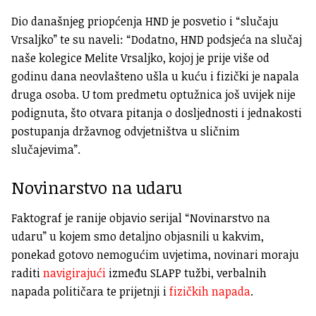
Dio današnjeg priopćenja HND je posvetio i “slučaju
Vrsaljko” te su naveli: “Dodatno, HND podsjeća na slučaj
naše kolegice Melite Vrsaljko, kojoj je prije više od
godinu dana neovlašteno ušla u kuću i fizički je napala
druga osoba. U tom predmetu optužnica još uvijek nije
podignuta, što otvara pitanja o dosljednosti i jednakosti
postupanja državnog odvjetništva u sličnim
slučajevima”.
Novinarstvo na udaru
Faktograf je ranije objavio serijal “Novinarstvo na
udaru” u kojem smo detaljno objasnili u kakvim,
ponekad gotovo nemogućim uvjetima, novinari moraju
raditi
navigirajući
između SLAPP tužbi, verbalnih
napada političara te prijetnji i
fizičkih napada
.