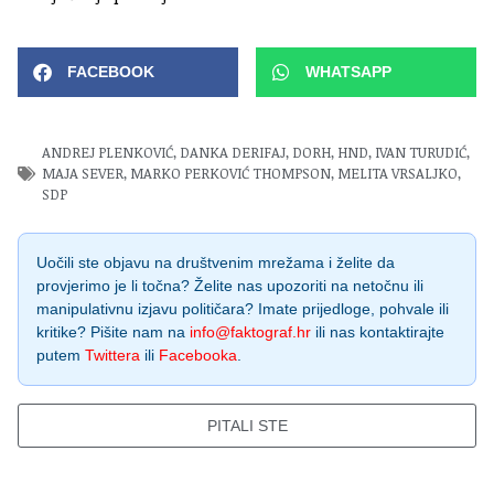
FACEBOOK
WHATSAPP
ANDREJ PLENKOVIĆ
,
DANKA DERIFAJ
,
DORH
,
HND
,
IVAN TURUDIĆ
,
MAJA SEVER
,
MARKO PERKOVIĆ THOMPSON
,
MELITA VRSALJKO
,
SDP
Uočili ste objavu na društvenim mrežama i želite da
provjerimo je li točna? Želite nas upozoriti na netočnu ili
manipulativnu izjavu političara? Imate prijedloge, pohvale ili
kritike? Pišite nam na
info@faktograf.hr
ili nas kontaktirajte
putem
Twittera
ili
Facebooka
.
PITALI STE