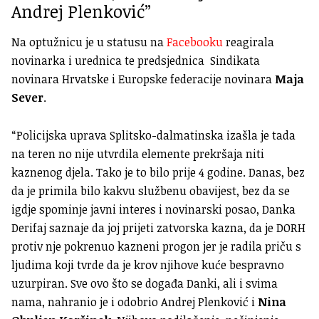
Andrej Plenković”
Na optužnicu je u statusu na
Facebooku
reagirala
novinarka i urednica te predsjednica Sindikata
novinara Hrvatske i Europske federacije novinara
Maja
Sever
.
“Policijska uprava Splitsko-dalmatinska izašla je tada
na teren no nije utvrdila elemente prekršaja niti
kaznenog djela. Tako je to bilo prije 4 godine. Danas, bez
da je primila bilo kakvu službenu obavijest, bez da se
igdje spominje javni interes i novinarski posao,
Danka
Derifaj
saznaje da joj prijeti zatvorska kazna, da je DORH
protiv nje pokrenuo kazneni progon jer je radila priču s
ljudima koji tvrde da je krov njihove kuće bespravno
uzurpiran. Sve ovo što se događa Danki, ali i svima
nama, nahranio je i odobrio Andrej Plenković i
Nina