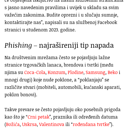
s jasno navedenim pravilima i uvijek u skladu sa svim
važećim zakonima. Budite oprezni i u slučaju sumnje,
kontaktirajte nas”, napisali su na službenoj Facebook
stranici u studenom 2023. godine.
Phishing –
najrašireniji tip napada
Na društvenim mrežama često se pojavljuju lažne
stranice trgovačkih lanaca, brendova i tvrtki (među
njima su
Coca-Cola
,
Konzum
,
Plodine
,
Samsung
,
Beko
i
mnogi drugi) koje nude poklone, a “poklanjaju” se
različite stvari (mobiteli, automobili, kućanski aparati,
poklon bonovi).
Takve prevare se često pojavljuju oko posebnih prigoda
kao što je “
Crni petak
”, praznika ili određenih datuma
(
Božića
,
Uskrsa
,
Valentinova
ili “
rođendana tvrtke
”).