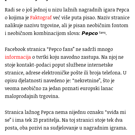
Radi se o još jednoj u nizu lažnih nagradnih igara Pepca
o kojima je
Faktograf
već više puta pisao. Naziv stranice
nalikuje nazivu trgovine, ali je pisan neobičnim fontom
i neobičnom kombinacijom slova: 𝙋𝙚𝙥𝙘𝙤 ᶠᵃⁿˢ.
Facebook stranica “Pepco fans” ne sadrži mnogo
informacija
o tvrtki koju navodno zastupa. Na njoj ne
stoje kontakt-podaci poput službene internetske
stranice, adrese elektroničke pošte ili broja telefona. U
opisu djelatnosti navedeno je: “nekretnine”, što je
veoma neobično za jedan poznati europski lanac
maloprodajnih trgovina.
Stranica lažnog Pepca nema nijednu oznaku “sviđa mi
se” i ima tek 23 pratitelja. Na toj stranici stoje tek dva
posta, oba pozivi na sudjelovanje u nagradnim igrama.