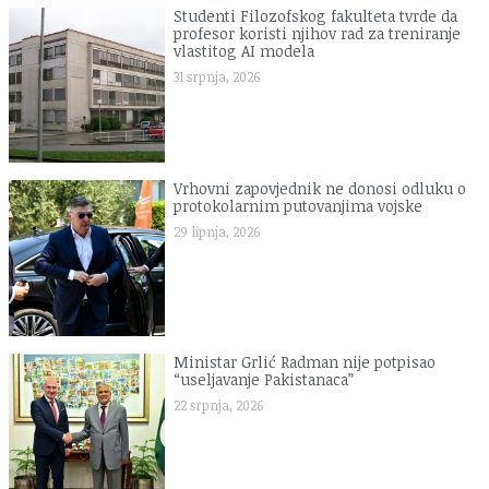
Studenti Filozofskog fakulteta tvrde da
profesor koristi njihov rad za treniranje
vlastitog AI modela
31 srpnja, 2026
Vrhovni zapovjednik ne donosi odluku o
protokolarnim putovanjima vojske
29 lipnja, 2026
Ministar Grlić Radman nije potpisao
“useljavanje Pakistanaca”
22 srpnja, 2026