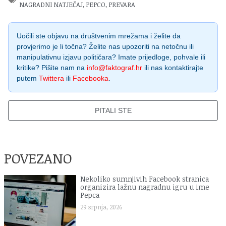
NAGRADNI NATJEČAJ
,
PEPCO
,
PREVARA
Uočili ste objavu na društvenim mrežama i želite da
provjerimo je li točna? Želite nas upozoriti na netočnu ili
manipulativnu izjavu političara? Imate prijedloge, pohvale ili
kritike? Pišite nam na
info@faktograf.hr
ili nas kontaktirajte
putem
Twittera
ili
Facebooka
.
PITALI STE
POVEZANO
Nekoliko sumnjivih Facebook stranica
organizira lažnu nagradnu igru u ime
Pepca
29 srpnja, 2026