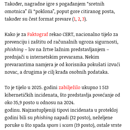
Također, nagradne igre s pogađanjem “sretnih
omotnica” ili “poklona”, poput gore citiranog posta,
također su čest format prevare (
1
,
2
,
3
).
Kako je za
Faktograf
rekao CERT, nacionalno tijelo za
prevenciju i zaštitu od računalnih ugroza sigurnosti,
phishing
– lov na žrtve lažnim predstavljanjem –
prednjači u internetskim prevarama. Nekim
prevarantima namjera je od korisnika pokušati izvući
novac, a drugima je cilj krađa osobnih podataka.
To je tijelo u 2025. godini
zabilježilo
ukupno 1 513
kibernetičkih incidenata, što predstavlja povećanje od
oko 35,9 posto u odnosu na 2024.
godinu. Najzastupljeniji tipovi incidenata u protekloj
godini bili su
phishing
napadi (32 posto), neželjene
poruke u što spada
spam
i
scam
(19 posto), ostale vrste