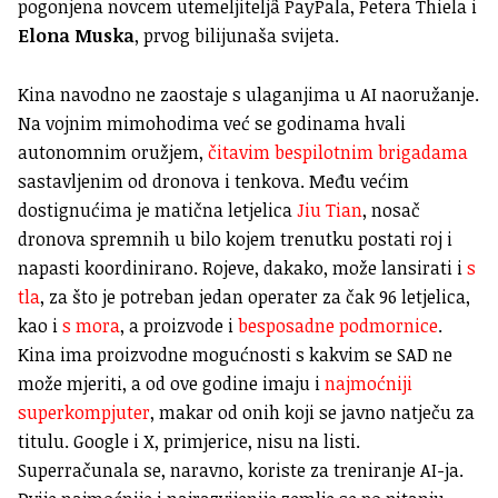
pogonjena novcem utemeljiteljâ PayPala, Petera Thiela i
Elona Muska
, prvog bilijunaša svijeta.
Kina navodno ne zaostaje s ulaganjima u AI naoružanje.
Na vojnim mimohodima već se godinama hvali
autonomnim oružjem,
čitavim bespilotnim brigadama
sastavljenim od dronova i tenkova. Među većim
dostignućima je matična letjelica
Jiu Tian
, nosač
dronova spremnih u bilo kojem trenutku postati roj i
napasti koordinirano. Rojeve, dakako, može lansirati i
s
tla
, za što je potreban jedan operater za čak 96 letjelica,
kao i
s mora
, a proizvode i
besposadne podmornice
.
Kina ima proizvodne mogućnosti s kakvim se SAD ne
može mjeriti, a od ove godine imaju i
najmoćniji
superkompjuter
, makar od onih koji se javno natječu za
titulu. Google i X, primjerice, nisu na listi.
Superračunala se, naravno, koriste za treniranje AI-ja.