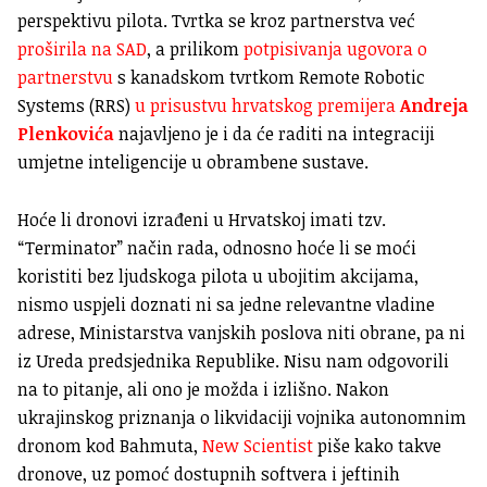
perspektivu pilota. Tvrtka se kroz partnerstva već
proširila na SAD
, a prilikom
potpisivanja ugovora o
partnerstvu
s kanadskom tvrtkom Remote Robotic
Systems (RRS)
u prisustvu hrvatskog premijera
Andreja
Plenkovića
najavljeno je i da će raditi na integraciji
umjetne inteligencije u obrambene sustave.
Hoće li dronovi izrađeni u Hrvatskoj imati tzv.
“Terminator” način rada, odnosno hoće li se moći
koristiti bez ljudskoga pilota u ubojitim akcijama,
nismo uspjeli doznati ni sa jedne relevantne vladine
adrese, Ministarstva vanjskih poslova niti obrane, pa ni
iz Ureda predsjednika Republike. Nisu nam odgovorili
na to pitanje, ali ono je možda i izlišno. Nakon
ukrajinskog priznanja o likvidaciji vojnika autonomnim
dronom kod Bahmuta,
New Scientist
piše kako takve
dronove, uz pomoć dostupnih softvera i jeftinih