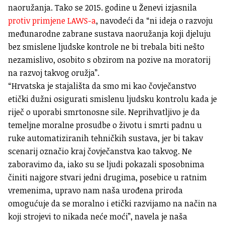
naoružanja. Tako se 2015. godine u Ženevi izjasnila
protiv primjene LAWS-a
, navodeći da “ni ideja o razvoju
međunarodne zabrane sustava naoružanja koji djeluju
bez smislene ljudske kontrole ne bi trebala biti nešto
nezamislivo, osobito s obzirom na pozive na moratorij
na razvoj takvog oružja”.
“Hrvatska je stajališta da smo mi kao čovječanstvo
etički dužni osigurati smislenu ljudsku kontrolu kada je
riječ o uporabi smrtonosne sile. Neprihvatljivo je da
temeljne moralne prosudbe o životu i smrti padnu u
ruke automatiziranih tehničkih sustava, jer bi takav
scenarij označio kraj čovječanstva kao takvog. Ne
zaboravimo da, iako su se ljudi pokazali sposobnima
činiti najgore stvari jedni drugima, posebice u ratnim
vremenima, upravo nam naša urođena priroda
omogućuje da se moralno i etički razvijamo na način na
koji strojevi to nikada neće moći”, navela je naša