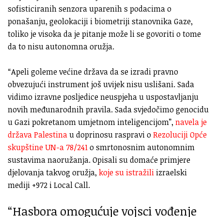
sofisticiranih senzora uparenih s podacima o
ponašanju, geolokaciji i biometriji stanovnika Gaze,
toliko je visoka da je pitanje može li se govoriti o tome
da to nisu autonomna oružja.
“Apeli goleme većine država da se izradi pravno
obvezujući instrument još uvijek nisu uslišani. Sada
vidimo izravne posljedice neuspjeha u uspostavljanju
novih međunarodnih pravila. Sada svjedočimo genocidu
u Gazi pokretanom umjetnom inteligencijom”,
navela je
država Palestina
u doprinosu raspravi o
Rezoluciji Opće
skupštine UN-a 78/241
o smrtonosnim autonomnim
sustavima naoružanja. Opisali su domaće primjere
djelovanja takvog oružja,
koje su istražili
izraelski
mediji +972 i Local Call.
“Hasbora omogućuje vojsci vođenje