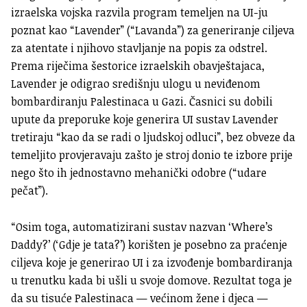
izraelska vojska razvila program temeljen na UI-ju
poznat kao “Lavender” (“Lavanda”) za generiranje ciljeva
za atentate i njihovo stavljanje na popis za odstrel.
Prema riječima šestorice izraelskih obavještajaca,
Lavender je odigrao središnju ulogu u neviđenom
bombardiranju Palestinaca u Gazi. Časnici su dobili
upute da preporuke koje generira UI sustav Lavender
tretiraju “kao da se radi o ljudskoj odluci”, bez obveze da
temeljito provjeravaju zašto je stroj donio te izbore prije
nego što ih jednostavno mehanički odobre (“udare
pečat”).
“Osim toga, automatizirani sustav nazvan ‘Where’s
Daddy?’ (‘Gdje je tata?’) korišten je posebno za praćenje
ciljeva koje je generirao UI i za izvođenje bombardiranja
u trenutku kada bi ušli u svoje domove. Rezultat toga je
da su tisuće Palestinaca — većinom žene i djeca —