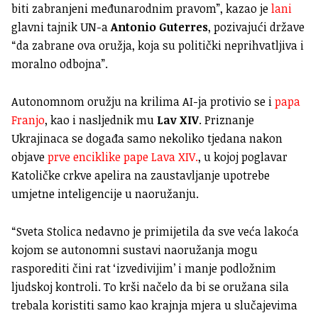
biti zabranjeni međunarodnim pravom”, kazao je
lani
glavni tajnik UN-a
Antonio Guterres
, pozivajući države
“da zabrane ova oružja, koja su politički neprihvatljiva i
moralno odbojna”.
Autonomnom oružju na krilima AI-ja protivio se i
papa
Franjo
, kao i nasljednik mu
Lav XIV
. Priznanje
Ukrajinaca se događa samo nekoliko tjedana nakon
objave
prve enciklike pape Lava XIV.
, u kojoj poglavar
Katoličke crkve apelira na zaustavljanje upotrebe
umjetne inteligencije u naoružanju.
“Sveta Stolica nedavno je primijetila da sve veća lakoća
kojom se autonomni sustavi naoružanja mogu
rasporediti čini rat ‘izvedivijim’ i manje podložnim
ljudskoj kontroli. To krši načelo da bi se oružana sila
trebala koristiti samo kao krajnja mjera u slučajevima