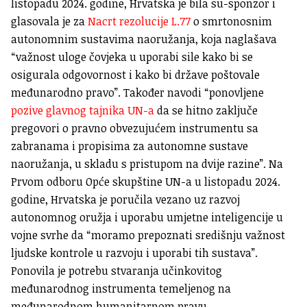
listopadu 2024. godine, Hrvatska je bila su-sponzor i
glasovala je za
Nacrt rezolucije L.77
o smrtonosnim
autonomnim sustavima naoružanja, koja naglašava
“važnost uloge čovjeka u uporabi sile kako bi se
osigurala odgovornost i kako bi države poštovale
međunarodno pravo”. Također navodi “ponovljene
pozive glavnog tajnika UN-a
da se hitno zaključe
pregovori o pravno obvezujućem instrumentu sa
zabranama i propisima za autonomne sustave
naoružanja, u skladu s pristupom na dvije razine”. Na
Prvom odboru Opće skupštine UN-a u listopadu 2024.
godine, Hrvatska je poručila vezano uz razvoj
autonomnog oružja i uporabu umjetne inteligencije u
vojne svrhe da “moramo prepoznati središnju važnost
ljudske kontrole u razvoju i uporabi tih sustava”.
Ponovila je potrebu stvaranja učinkovitog
međunarodnog instrumenta temeljenog na
međunarodnom humanitarnom pravu.