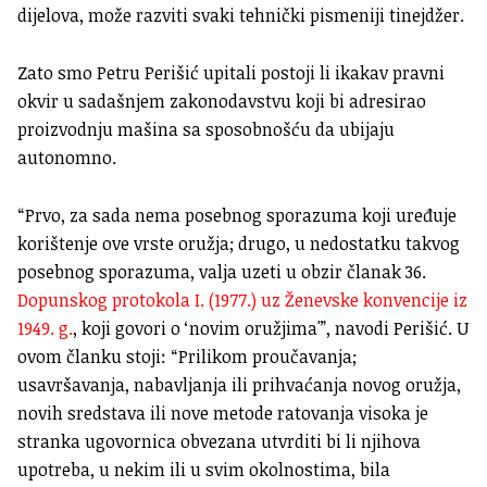
dijelova, može razviti svaki tehnički pismeniji tinejdžer.
Zato smo Petru Perišić upitali postoji li ikakav pravni
okvir u sadašnjem zakonodavstvu koji bi adresirao
proizvodnju mašina sa sposobnošću da ubijaju
autonomno.
“Prvo, za sada nema posebnog sporazuma koji uređuje
korištenje ove vrste oružja; drugo, u nedostatku takvog
posebnog sporazuma, valja uzeti u obzir članak 36.
Dopunskog protokola I. (1977.) uz Ženevske konvencije iz
1949. g.
, koji govori o ‘novim oružjima'”, navodi Perišić. U
ovom članku stoji: “Prilikom proučavanja;
usavršavanja, nabavljanja ili prihvaćanja novog oružja,
novih sredstava ili nove metode ratovanja visoka je
stranka ugovornica obvezana utvrditi bi li njihova
upotreba, u nekim ili u svim okolnostima, bila