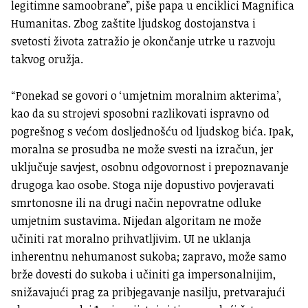
legitimne samoobrane”, piše papa u enciklici Magnifica
Humanitas. Zbog zaštite ljudskog dostojanstva i
svetosti života zatražio je okončanje utrke u razvoju
takvog oružja.
“Ponekad se govori o ‘umjetnim moralnim akterima’,
kao da su strojevi sposobni razlikovati ispravno od
pogrešnog s većom dosljednošću od ljudskog bića. Ipak,
moralna se prosudba ne može svesti na izračun, jer
uključuje savjest, osobnu odgovornost i prepoznavanje
drugoga kao osobe. Stoga nije dopustivo povjeravati
smrtonosne ili na drugi način nepovratne odluke
umjetnim sustavima. Nijedan algoritam ne može
učiniti rat moralno prihvatljivim. UI ne uklanja
inherentnu nehumanost sukoba; zapravo, može samo
brže dovesti do sukoba i učiniti ga impersonalnijim,
snižavajući prag za pribjegavanje nasilju, pretvarajući