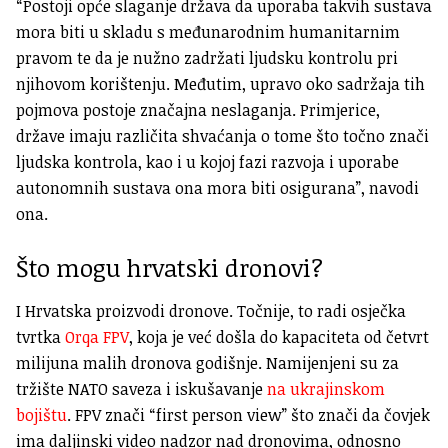
“Postoji opće slaganje država da uporaba takvih sustava
mora biti u skladu s međunarodnim humanitarnim
pravom te da je nužno zadržati ljudsku kontrolu pri
njihovom korištenju. Međutim, upravo oko sadržaja tih
pojmova postoje značajna neslaganja. Primjerice,
države imaju različita shvaćanja o tome što točno znači
ljudska kontrola, kao i u kojoj fazi razvoja i uporabe
autonomnih sustava ona mora biti osigurana”, navodi
ona.
Što mogu hrvatski dronovi?
I Hrvatska proizvodi dronove. Točnije, to radi osječka
tvrtka
Orqa FPV
, koja je već došla do kapaciteta od četvrt
milijuna malih dronova godišnje. Namijenjeni su za
tržište NATO saveza i iskušavanje
na ukrajinskom
bojištu
. FPV znači “first person view” što znači da čovjek
ima daljinski video nadzor nad dronovima, odnosno