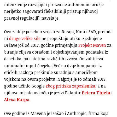
intenzivnije razvijaju i proizvode autonomno oružje
nerijetko zagovarati fleksibilniji pristup njihovoj
pravnoj regulaciji”, navela je.
Ovo zadnje posebno vrijedi za Rusiju, Kinu i SAD, premda
ni
druge velike sile
ne propuštaju utrku. Sjedinjene
Države još od 2017. godine primjenjuju
Projekt Maven
za
biranje ciljeva obradom i objedinjavanjem podataka iz
desetaka, pa i stotina različitih izvora. On zahtijeva
minimalni input čovjeka. Već su dvije kompanije iz
etičkih razloga prekinule suradnju s američkom
vojskom na ovom projektu. Najprije je to odmah 2018.
godine učinio Google
zbog pritiska zaposlenika
, a na
njihovo mjesto uskočio je jezivi Palantir
Petera Thiela
i
Alexa Karpa
.
Ove godine iz Mavena je izašao i Anthropic, firma koja