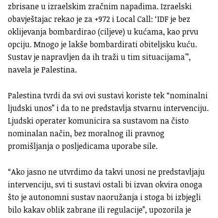
zbrisane u izraelskim zračnim napadima. Izraelski
obavještajac rekao je za +972 i Local Call: ‘IDF je bez
oklijevanja bombardirao (ciljeve) u kućama, kao prvu
opciju. Mnogo je lakše bombardirati obiteljsku kuću.
Sustav je napravljen da ih traži u tim situacijama'”,
navela je Palestina.
Palestina tvrdi da svi ovi sustavi koriste tek “nominalni
ljudski unos” i da to ne predstavlja stvarnu intervenciju.
Ljudski operater komunicira sa sustavom na čisto
nominalan način, bez moralnog ili pravnog
promišljanja o posljedicama uporabe sile.
“Ako jasno ne utvrdimo da takvi unosi ne predstavljaju
intervenciju, svi ti sustavi ostali bi izvan okvira onoga
što je autonomni sustav naoružanja i stoga bi izbjegli
bilo kakav oblik zabrane ili regulacije”, upozorila je