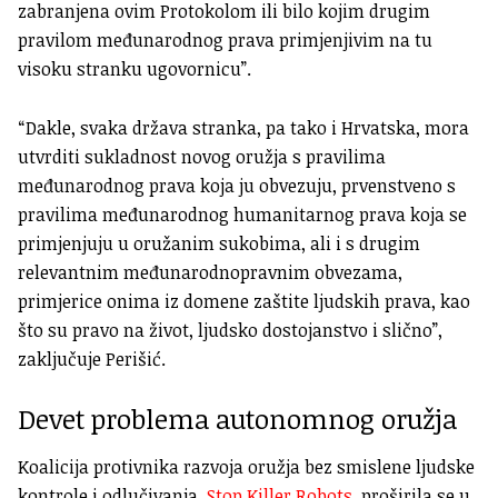
zabranjena ovim Protokolom ili bilo kojim drugim
pravilom međunarodnog prava primjenjivim na tu
visoku stranku ugovornicu”.
“Dakle, svaka država stranka, pa tako i Hrvatska, mora
utvrditi sukladnost novog oružja s pravilima
međunarodnog prava koja ju obvezuju, prvenstveno s
pravilima međunarodnog humanitarnog prava koja se
primjenjuju u oružanim sukobima, ali i s drugim
relevantnim međunarodnopravnim obvezama,
primjerice onima iz domene zaštite ljudskih prava, kao
što su pravo na život, ljudsko dostojanstvo i slično”,
zaključuje Perišić.
Devet problema autonomnog oružja
Koalicija protivnika razvoja oružja bez smislene ljudske
kontrole i odlučivanja,
Stop Killer Robots
, proširila se u