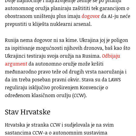
Dvije najmoćnije i najrazvijenije zemlje se po pitanju
autonomnog oružja planiraju zaštititi tek garancijom o
obostranom uništenju plus imaju
dogovor
da AI-ju neće
prepustiti u kliješta nuklearni arsenal.
Rusija nema dogovor ni sa kime. Ukrajina joj je poligon
za ispitivanje mogućnosti njihovih dronova, baš kao što
Ukrajinci testiraju svoja oružja na Rusima.
Odbijaju
argument
da autonomno oružje može kršiti
međunarodno pravo teže od drugih vrsta naoružanja i
da im treba poseban pravni okvir. Stava su da LAWS
reguliraju isključivo proširenjem Konvencije o
određenom klasičnom oružju (CCW).
Stav Hrvatske
Hrvatska je stranka CCW i sudjelovala je na svim
sastancima CCW-a o autonomnim sustavima