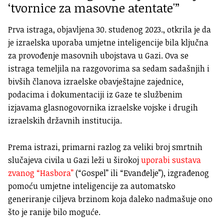
‘tvornice za masovne atentate'”
Prva istraga, objavljena 30. studenog 2023., otkrila je da
je izraelska uporaba umjetne inteligencije bila ključna
za provođenje masovnih ubojstava u Gazi. Ova se
istraga temeljila na razgovorima sa sedam sadašnjih i
bivših članova izraelske obavještajne zajednice,
podacima i dokumentaciji iz Gaze te službenim
izjavama glasnogovornika izraelske vojske i drugih
izraelskih državnih institucija.
Prema istrazi, primarni razlog za veliki broj smrtnih
slučajeva civila u Gazi leži u širokoj
uporabi sustava
zvanog “Hasbora”
(“Gospel” ili “Evanđelje”), izgrađenog
pomoću umjetne inteligencije za automatsko
generiranje ciljeva brzinom koja daleko nadmašuje ono
što je ranije bilo moguće.