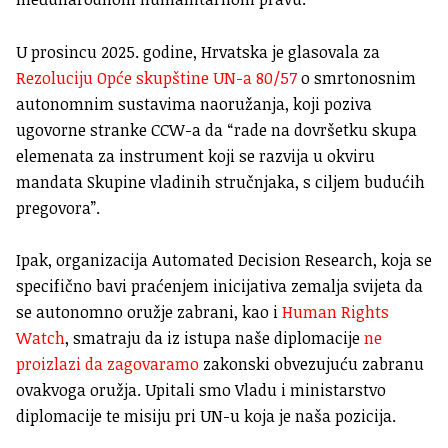
U prosincu 2025. godine, Hrvatska je glasovala za
Rezoluciju Opće skupštine UN-a 80/57
o smrtonosnim
autonomnim sustavima naoružanja, koji poziva
ugovorne stranke CCW-a da “rade na dovršetku skupa
elemenata za instrument koji se razvija u okviru
mandata Skupine vladinih stručnjaka, s ciljem budućih
pregovora”.
Ipak, organizacija Automated Decision Research, koja se
specifično bavi praćenjem inicijativa zemalja svijeta da
se autonomno oružje zabrani, kao i
Human Rights
Watch
, smatraju da iz istupa naše diplomacije
ne
proizlazi da zagovaramo
zakonski obvezujuću zabranu
ovakvoga oružja. Upitali smo Vladu i ministarstvo
diplomacije te misiju pri UN-u koja je naša pozicija.