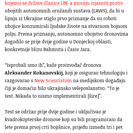
kojemu se države članice UN-a moraju izjasniti protiv
ubojitih autonomnih oružanih sustava (LAWS), da bi u
lipnju iz Ukrajine stiglo prvo priznanje da su roboti
ubojice konzumirali ljudske živote na stvarnom bojnom
polju. Prema priznanju, autonomno ubojstvo dronovima
dogodilo se prije dvije godine u Donjeckoj oblasti,
konkretnije blizu Bahmuta i Časiv Jara.
“Isprobali smo ih”, kaže proizvođač dronova
Aleksander Kokanovskij
, koji je osigurao tehnologiju i
razgovarao s
New Scientistom
na medijskom događaju
čiji je domaćin bilo ukrajinsko veleposlanstvo. “To je
test. Nikada to nismo implementirali [šire]”.
Test se održao prije dvije godine i uključivao je
kvadrokopterske dronove koji su bili programirani da
lete prema prvoj crti bojišnice, prijeđu između tri i pet