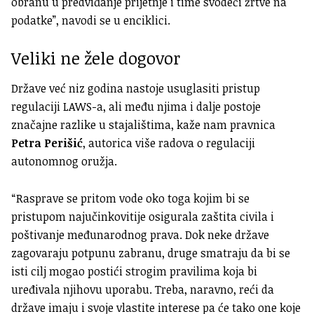
obranu u predviđanje prijetnje i time svodeći žrtve na
podatke”, navodi se u enciklici.
Veliki ne žele dogovor
Države već niz godina nastoje usuglasiti pristup
regulaciji LAWS-a, ali među njima i dalje postoje
značajne razlike u stajalištima, kaže nam pravnica
Petra Perišić
, autorica više radova o regulaciji
autonomnog oružja.
“Rasprave se pritom vode oko toga kojim bi se
pristupom najučinkovitije osigurala zaštita civila i
poštivanje međunarodnog prava. Dok neke države
zagovaraju potpunu zabranu, druge smatraju da bi se
isti cilj mogao postići strogim pravilima koja bi
uređivala njihovu uporabu. Treba, naravno, reći da
države imaju i svoje vlastite interese pa će tako one koje