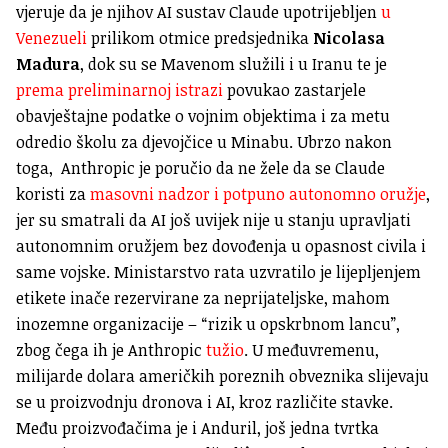
vjeruje da je njihov AI sustav Claude upotrijebljen
u
Venezueli
prilikom otmice predsjednika
Nicolasa
Madura
, dok su se Mavenom služili i u Iranu te je
prema preliminarnoj istrazi
povukao zastarjele
obavještajne podatke o vojnim objektima i za metu
odredio školu za djevojčice u Minabu. Ubrzo nakon
toga, Anthropic je poručio da ne žele da se Claude
koristi za
masovni nadzor i potpuno autonomno oružje
,
jer su smatrali da AI još uvijek nije u stanju upravljati
autonomnim oružjem bez dovođenja u opasnost civila i
same vojske. Ministarstvo rata uzvratilo je lijepljenjem
etikete inače rezervirane za neprijateljske, mahom
inozemne organizacije – “rizik u opskrbnom lancu”,
zbog čega ih je Anthropic
tužio
. U međuvremenu,
milijarde dolara američkih poreznih obveznika slijevaju
se u proizvodnju dronova i AI, kroz različite stavke.
Među proizvođačima je i Anduril, još jedna tvrtka