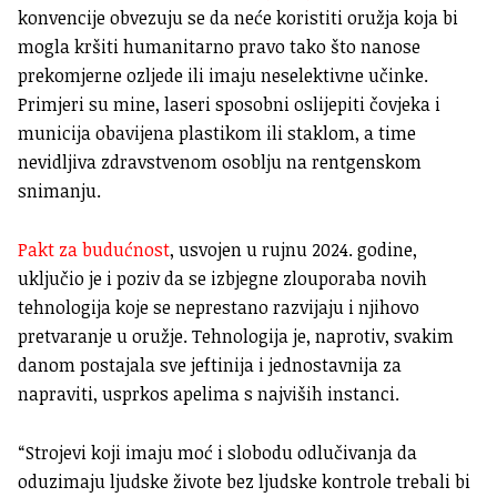
konvencije obvezuju se da neće koristiti oružja koja bi
mogla kršiti humanitarno pravo tako što nanose
prekomjerne ozljede ili imaju neselektivne učinke.
Primjeri su mine, laseri sposobni oslijepiti čovjeka i
municija obavijena plastikom ili staklom, a time
nevidljiva zdravstvenom osoblju na rentgenskom
snimanju.
Pakt za budućnost
, usvojen u rujnu 2024. godine,
uključio je i poziv da se izbjegne zlouporaba novih
tehnologija koje se neprestano razvijaju i njihovo
pretvaranje u oružje. Tehnologija je, naprotiv, svakim
danom postajala sve jeftinija i jednostavnija za
napraviti, usprkos apelima s najviših instanci.
“Strojevi koji imaju moć i slobodu odlučivanja da
oduzimaju ljudske živote bez ljudske kontrole trebali bi