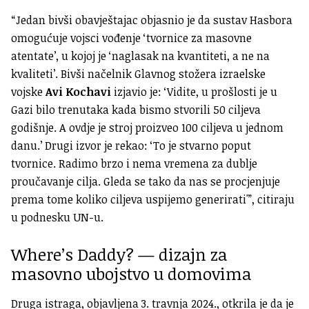
“Jedan bivši obavještajac objasnio je da sustav Hasbora
omogućuje vojsci vođenje ‘tvornice za masovne
atentate’, u kojoj je ‘naglasak na kvantiteti, a ne na
kvaliteti’. Bivši načelnik Glavnog stožera izraelske
vojske
Avi Kochavi
izjavio je: ‘Vidite, u prošlosti je u
Gazi bilo trenutaka kada bismo stvorili 50 ciljeva
godišnje. A ovdje je stroj proizveo 100 ciljeva u jednom
danu.’ Drugi izvor je rekao: ‘To je stvarno poput
tvornice. Radimo brzo i nema vremena za dublje
proučavanje cilja. Gleda se tako da nas se procjenjuje
prema tome koliko ciljeva uspijemo generirati'”, citiraju
u podnesku UN-u.
Where’s Daddy? — dizajn za
masovno ubojstvo u domovima
Druga istraga, objavljena 3. travnja 2024., otkrila je da je