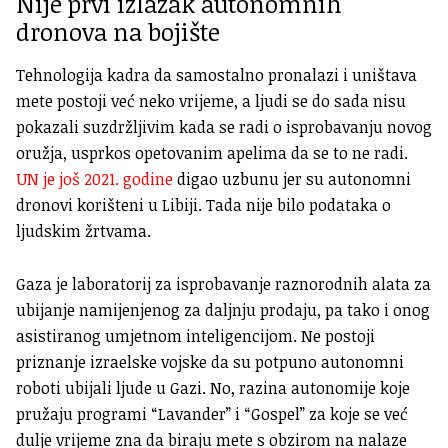
Nije prvi izlazak autonomnih
dronova na bojište
Tehnologija kadra da samostalno pronalazi i uništava
mete postoji već neko vrijeme, a ljudi se do sada nisu
pokazali suzdržljivim kada se radi o isprobavanju novog
oružja, usprkos opetovanim apelima da se to ne radi.
UN je još 2021. godine
digao uzbunu jer su autonomni
dronovi korišteni u Libiji. Tada nije bilo podataka o
ljudskim žrtvama.
Gaza je laboratorij za isprobavanje raznorodnih alata za
ubijanje namijenjenog za daljnju prodaju, pa tako i onog
asistiranog umjetnom inteligencijom. Ne postoji
priznanje izraelske vojske da su potpuno autonomni
roboti ubijali ljude u Gazi. No, razina autonomije koje
pružaju programi “Lavander” i “Gospel” za koje se već
dulje vrijeme zna da biraju mete s obzirom na nalaze